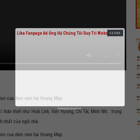
Like Fanpage Để Ủng Hộ Chúng Tôi Duy Trì Website
Powered by
netcore.vn
sĩ
thân thiết như Hoài Linh, Việt Hương, Chí Tài, Minh Nhí... trong
h nhất của ngôi nhà.