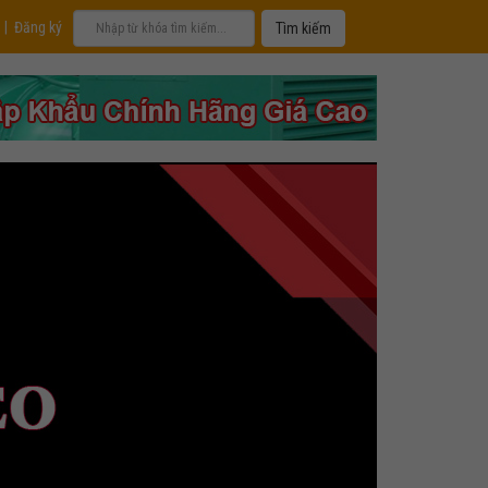
|
Đăng ký