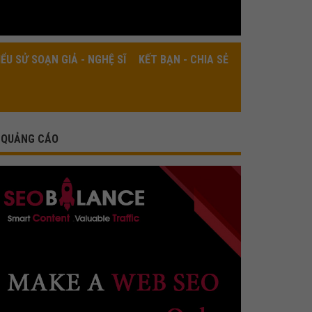
IỂU SỬ SOẠN GIẢ - NGHỆ SĨ
KẾT BẠN - CHIA SẺ
QUẢNG CÁO