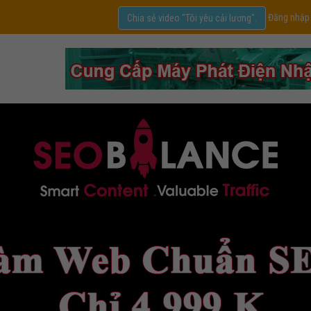
Đăng nhập
Chia sẻ video "Tôi yêu cải lương".