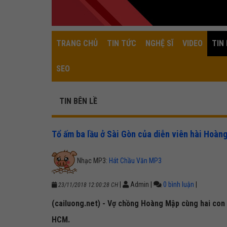
TRANG CHỦ
TIN TỨC
NGHỆ SĨ
VIDEO
TIN 
SEO
TIN BÊN LỀ
Tổ ấm ba lầu ở Sài Gòn của diễn viên hài Hoàn
Nhạc MP3:
Hát Chầu Văn MP3
|
Admin
|
0 bình luận
|
23/11/2018 12:00:28 CH
(cailuong.net) - Vợ chồng Hoàng Mập cùng hai con 
HCM.