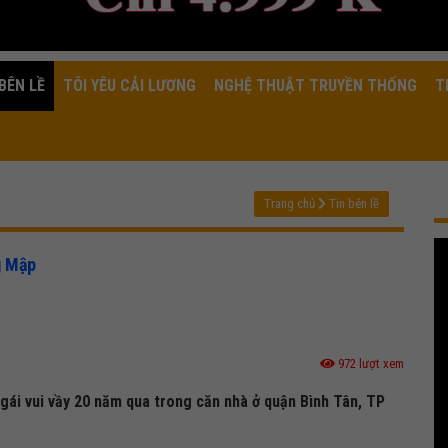
BÊN LỀ
TÔI YÊU CẢI LƯƠNG
NGHỆ THUẬT TRUYỀN THỐNG
T
Trang chủ
Tin bên lề
g Mập
972 lượt xem
gái vui vầy 20 năm qua trong căn nhà ở quận Bình Tân, TP