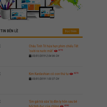
TIN BÊN LỀ
Đọc thêm
Châu Tinh Trì hứa hẹn phim chiếu Tết
6770
'cười ra nước mắt'
03/01/2019 2:04:06 CH
6270
Kim Kardashian có con thứ tư
03/01/2019 1:03:37 CH
'Em gái trà sữa' bị đồn ly hôn sau bê
6590
bối tình dục của chồng