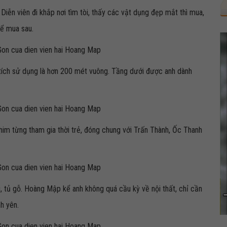
iễn viên đi khắp nơi tìm tòi, thấy các vật dụng đẹp mắt thì mua,
 để mua sau.
n tích sử dụng là hơn 200 mét vuông. Tầng dưới được anh dành
him từng tham gia thời trẻ, đóng chung với Trấn Thành, Ốc Thanh
 tủ gỗ. Hoàng Mập kể anh không quá cầu kỳ về nội thất, chỉ cần
h yên.