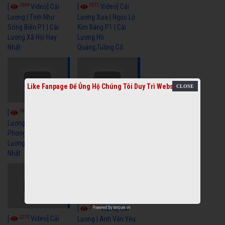
2309
2572
[
Video] Cải
[
Video] Cải
Lương | Tình Như
Lương Xưa | Ngọc Lộ
Sóng Biển P1 | Cải
Kim Bàng P1 | Cải
Lương Xã Hội Hay
Lương Hồ
Nhất
Quảng,Tuồng Cổ
Like Fanpage Để Ủng Hộ Chúng Tôi Duy Trì Website
3992
2842
[
Video] Cải
[
Video] Cải
Lương | Một Kiếp
Lương | Hoa Hai Lần
Phong Trần | Cải
Nở P2 | Cải Lương Xã
Lương Xã Hội Hay
Hội Hài Hước Mới Hay
Nhất
2521
[
Video] Cải
Powered by
netcore.vn
2210
[
Video] Cải
Lương | Anh Vẫn Yêu