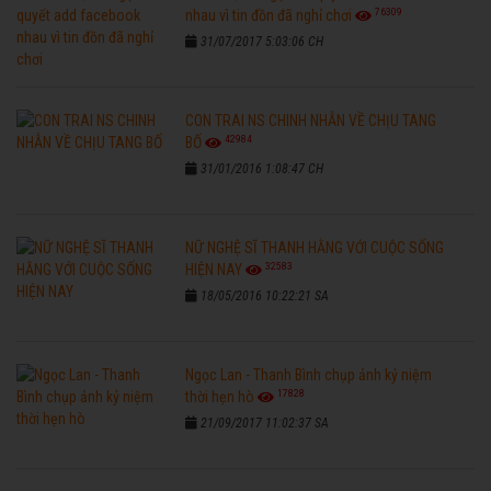
76309
nhau vì tin đồn đã nghỉ chơi
31/07/2017 5:03:06 CH
CON TRAI NS CHINH NHẪN VỀ CHỊU TANG
42984
BỐ
31/01/2016 1:08:47 CH
NỮ NGHỆ SĨ THANH HẰNG VỚI CUỘC SỐNG
32583
HIỆN NAY
18/05/2016 10:22:21 SA
Ngọc Lan - Thanh Bình chụp ảnh kỷ niệm
17828
thời hẹn hò
21/09/2017 11:02:37 SA