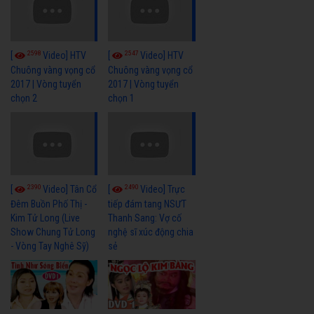
2598
2547
[
Video] HTV
[
Video] HTV
Chuông vàng vọng cổ
Chuông vàng vọng cổ
2017 | Vòng tuyển
2017 | Vòng tuyển
chọn 2
chọn 1
2390
2490
[
Video] Tân Cổ
[
Video] Trực
Đêm Buồn Phố Thị -
tiếp đám tang NSƯT
Kim Tử Long (Live
Thanh Sang: Vợ cố
Show Chung Tử Long
nghệ sĩ xúc động chia
- Vòng Tay Nghê Sỹ)
sẻ