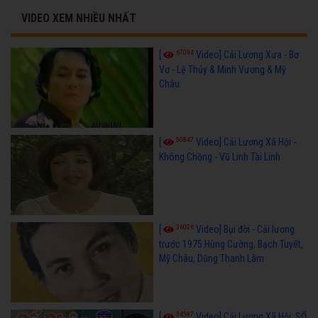
VIDEO XEM NHIỀU NHẤT
67094
[
Video] Cải Lương Xưa - Bơ
Vơ - Lệ Thủy & Minh Vương & Mỹ
Châu
50847
[
Video] Cải Lương Xã Hội -
Không Chồng - Vũ Linh Tài Linh
36026
[
Video] Bụi đời - Cải lương
trước 1975 Hùng Cường, Bạch Tuyết,
Mỹ Châu, Dũng Thanh Lâm
34587
[
Video] Cải Lương Xã Hội: SỐ