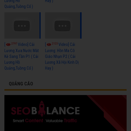
Lương Hồ
Hay )
Quảng,Tuồng Cổ )
2797
2123
[
Video] Cải
[
Video] Cải
Lương Xưa:Nước Mắt
Lương: Hồn Ma Cô
Kẻ Sang Tần P1 ( Cải
Giáo Nhạn P2 ( Cải
Lương Hồ
Lương Xã Hội Kinh Dị
Quảng,Tuồng Cổ )
Hay )
QUẢNG CÁO