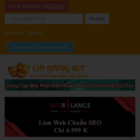
Liên hệ quảng cáo:
0932221090
Đăng nhập
|
Đăng ký
Chia sẻ video "Tôi yêu cải lương".