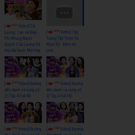
3444
[
Video] Cải
2899
[
Video] Tập
Lương : Lan và Điệp -
Phi Nhung Mạnh
Tuồng Tây Thiên Vũ
Quỳnh | Cải Lương Xã
Khúc 02 - Đêm Vũ
Hội Hài Hước Mới Hay
Linh
2544
2392
[
Video] Đường
[
Video] Đường
đến danh ca vọng cổ
đến danh ca vọng cổ
2 | Tập 4 Full HD
2| Tập 3 Full HD
2294
2428
[
Video] Đường
[
Video] Đường