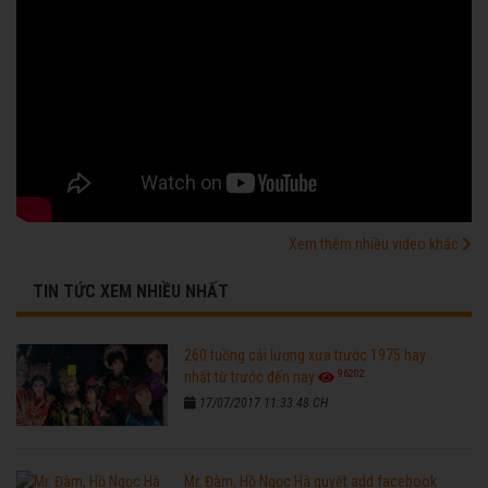
Xem thêm nhiều video khác
TIN TỨC XEM NHIỀU NHẤT
260 tuồng cải lương xưa trước 1975 hay
96202
nhất từ trước đến nay
17/07/2017 11:33:48 CH
Mr. Đàm, Hồ Ngọc Hà quyết add facebook