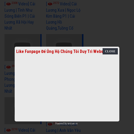
2308
2572
[
Video] Cải
[
Video] Cải
Lương | Tình Như
Lương Xưa | Ngọc Lộ
Sóng Biển P1 | Cải
Kim Bàng P1 | Cải
Lương Xã Hội Hay
Lương Hồ
Nhất
Quảng,Tuồng Cổ
Like Fanpage Để Ủng Hộ Chúng Tôi Duy Trì Website
3991
2842
[
Video] Cải
[
Video] Cải
Lương | Một Kiếp
Lương | Hoa Hai Lần
Phong Trần | Cải
Nở P2 | Cải Lương Xã
Lương Xã Hội Hay
Hội Hài Hước Mới Hay
Nhất
2519
[
Video] Cải
Powered by
netcore.vn
2210
[
Video] Cải
Lương | Anh Vẫn Yêu