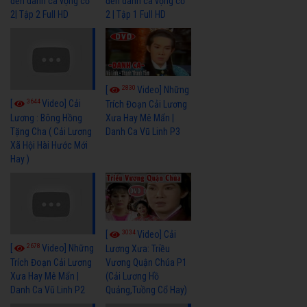
đến danh ca vọng cổ
đến danh ca vọng cổ
2| Tập 2 Full HD
2 | Tập 1 Full HD
2830
[
Video] Những
3644
[
Video] Cải
Trích Đoạn Cải Lương
Xưa Hay Mê Mẩn |
Lương : Bông Hồng
Danh Ca Vũ Linh P3
Tặng Cha ( Cải Lương
Xã Hội Hài Hước Mới
Hay )
3034
[
Video] Cải
2678
[
Video] Những
Lương Xưa: Triều
Vương Quận Chúa P1
Trích Đoạn Cải Lương
(Cải Lương Hồ
Xưa Hay Mê Mẩn |
Quảng,Tuồng Cổ Hay)
Danh Ca Vũ Linh P2