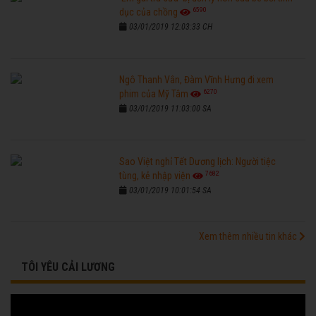
6590
dục của chồng
03/01/2019 12:03:33 CH
Ngô Thanh Vân, Đàm Vĩnh Hưng đi xem
6270
phim của Mỹ Tâm
03/01/2019 11:03:00 SA
Sao Việt nghỉ Tết Dương lịch: Người tiệc
7682
tùng, kẻ nhập viện
03/01/2019 10:01:54 SA
Xem thêm nhiều tin khác
TÔI YÊU CẢI LƯƠNG