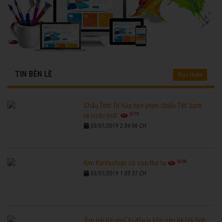
TIN BÊN LỀ
Đọc thêm
Châu Tinh Trì hứa hẹn phim chiếu Tết 'cười
6770
ra nước mắt'
03/01/2019 2:04:06 CH
6268
Kim Kardashian có con thứ tư
03/01/2019 1:03:37 CH
'Em gái trà sữa' bị đồn ly hôn sau bê bối tình