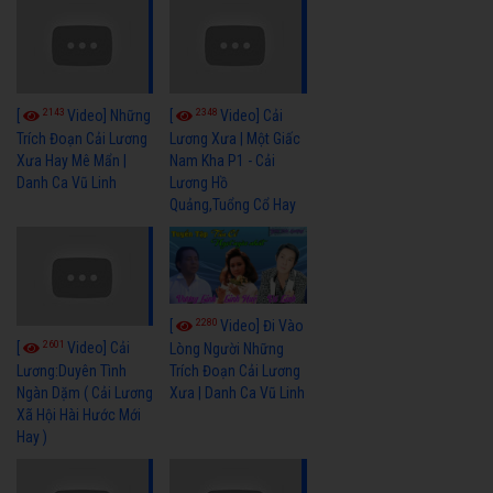
2143
2348
[
Video] Những
[
Video] Cải
Trích Đoạn Cải Lương
Lương Xưa | Một Giấc
Xưa Hay Mê Mẩn |
Nam Kha P1 - Cải
Danh Ca Vũ Linh
Lương Hồ
Quảng,Tuổng Cổ Hay
2280
[
Video] Đi Vào
2601
[
Video] Cải
Lòng Người Những
Trích Đoạn Cải Lương
Lương:Duyên Tình
Xưa | Danh Ca Vũ Linh
Ngàn Dặm ( Cải Lương
Xã Hội Hài Hước Mới
Hay )