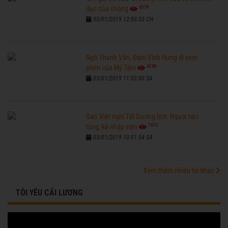
6578
dục của chồng
03/01/2019 12:03:33 CH
Ngô Thanh Vân, Đàm Vĩnh Hưng đi xem
6260
phim của Mỹ Tâm
03/01/2019 11:03:00 SA
Sao Việt nghỉ Tết Dương lịch: Người tiệc
7673
tùng, kẻ nhập viện
03/01/2019 10:01:54 SA
Xem thêm nhiều tin khác
TÔI YÊU CẢI LƯƠNG