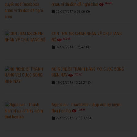
76298
nhau vì tin đồn đã nghỉ chơi
31/07/2017 5:03:06 CH
CON TRAI NS CHINH NHẪN VỀ CHỊU TANG
42968
BỐ
31/01/2016 1:08:47 CH
NỮ NGHỆ SĨ THANH HẰNG VỚI CUỘC SỐNG
32572
HIỆN NAY
18/05/2016 10:22:21 SA
Ngọc Lan - Thanh Bình chụp ảnh kỷ niệm
17818
thời hẹn hò
21/09/2017 11:02:37 SA