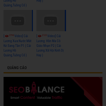
Lương Hồ
Hay )
Quảng,Tuồng Cổ )
2796
2123
[
Video] Cải
[
Video] Cải
Lương Xưa:Nước Mắt
Lương: Hồn Ma Cô
Kẻ Sang Tần P1 ( Cải
Giáo Nhạn P2 ( Cải
Lương Hồ
Lương Xã Hội Kinh Dị
Quảng,Tuồng Cổ )
Hay )
QUẢNG CÁO