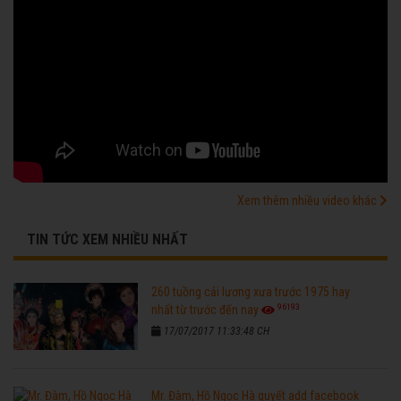
Xem thêm nhiều video khác
TIN TỨC XEM NHIỀU NHẤT
260 tuồng cải lương xưa trước 1975 hay
96193
nhất từ trước đến nay
17/07/2017 11:33:48 CH
Mr. Đàm, Hồ Ngọc Hà quyết add facebook