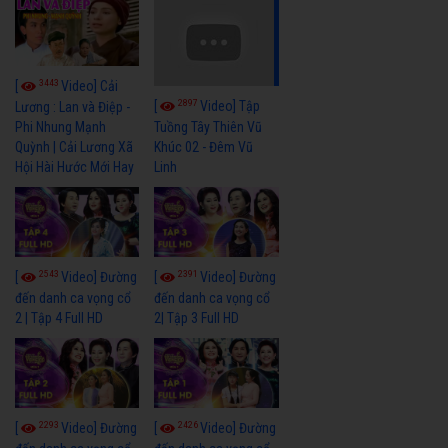
3443
[
Video] Cải
2897
[
Video] Tập
Lương : Lan và Điệp -
Phi Nhung Mạnh
Tuồng Tây Thiên Vũ
Quỳnh | Cải Lương Xã
Khúc 02 - Đêm Vũ
Hội Hài Hước Mới Hay
Linh
2543
2391
[
Video] Đường
[
Video] Đường
đến danh ca vọng cổ
đến danh ca vọng cổ
2 | Tập 4 Full HD
2| Tập 3 Full HD
2293
2426
[
Video] Đường
[
Video] Đường