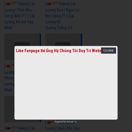
2307
2572
[
Video] Cải
[
Video] Cải
Lương | Tình Như
Lương Xưa | Ngọc Lộ
Sóng Biển P1 | Cải
Kim Bàng P1 | Cải
Lương Xã Hội Hay
Lương Hồ
Nhất
Quảng,Tuồng Cổ
Like Fanpage Để Ủng Hộ Chúng Tôi Duy Trì Website
3991
2842
[
Video] Cải
[
Video] Cải
Lương | Một Kiếp
Lương | Hoa Hai Lần
Phong Trần | Cải
Nở P2 | Cải Lương Xã
Lương Xã Hội Hay
Hội Hài Hước Mới Hay
Nhất
2519
[
Video] Cải
Powered by
netcore.vn
2210
[
Video] Cải
Lương | Anh Vẫn Yêu