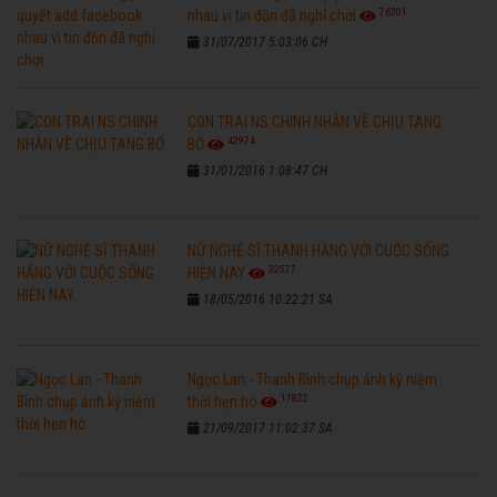
76301
nhau vì tin đồn đã nghỉ chơi
31/07/2017 5:03:06 CH
CON TRAI NS CHINH NHẪN VỀ CHỊU TANG
42974
BỐ
31/01/2016 1:08:47 CH
NỮ NGHỆ SĨ THANH HẰNG VỚI CUỘC SỐNG
32577
HIỆN NAY
18/05/2016 10:22:21 SA
Ngọc Lan - Thanh Bình chụp ảnh kỷ niệm
17822
thời hẹn hò
21/09/2017 11:02:37 SA