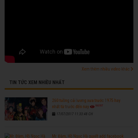
Xem thêm nhiều video khác
TIN TỨC XEM NHIỀU NHẤT
260 tuồng cải lương xưa trước 1975 hay
96197
nhất từ trước đến nay
17/07/2017 11:33:48 CH
Mr. Đàm, Hồ Ngọc Hà quyết add facebook