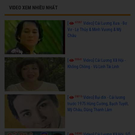
VIDEO XEM NHIỀU NHẤT
67087
[
Video] Cải Lương Xưa - Bơ
Vơ - Lệ Thủy & Minh Vương & Mỹ
Châu
50841
[
Video] Cải Lương Xã Hội -
Không Chồng - Vũ Linh Tài Linh
36016
[
Video] Bụi đời - Cải lương
trước 1975 Hùng Cường, Bạch Tuyết,
Mỹ Châu, Dũng Thanh Lâm
34580
[
Video] Cải Lương Xã Hội: SỐ