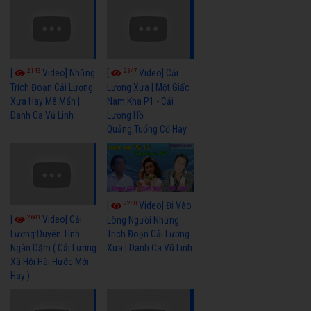
2143
2347
[
Video] Những
[
Video] Cải
Trích Đoạn Cải Lương
Lương Xưa | Một Giấc
Xưa Hay Mê Mẩn |
Nam Kha P1 - Cải
Danh Ca Vũ Linh
Lương Hồ
Quảng,Tuổng Cổ Hay
2280
[
Video] Đi Vào
2601
[
Video] Cải
Lòng Người Những
Trích Đoạn Cải Lương
Lương:Duyên Tình
Xưa | Danh Ca Vũ Linh
Ngàn Dặm ( Cải Lương
Xã Hội Hài Hước Mới
Hay )