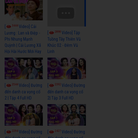
3444
[
Video] Cải
2898
[
Video] Tập
Lương : Lan và Điệp -
Phi Nhung Mạnh
Tuồng Tây Thiên Vũ
Quỳnh | Cải Lương Xã
Khúc 02 - Đêm Vũ
Hội Hài Hước Mới Hay
Linh
2544
2392
[
Video] Đường
[
Video] Đường
đến danh ca vọng cổ
đến danh ca vọng cổ
2 | Tập 4 Full HD
2| Tập 3 Full HD
2294
2427
[
Video] Đường
[
Video] Đường