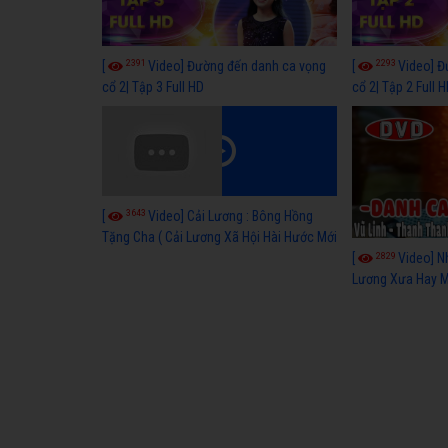
2391
2293
[
Video] Đường đến danh ca vọng
[
Video] Đ
cổ 2| Tập 3 Full HD
cổ 2| Tập 2 Full 
3643
[
Video] Cải Lương : Bông Hồng
Tặng Cha ( Cải Lương Xã Hội Hài Hước Mới
Hay )
2829
[
Video] N
Lương Xưa Hay M
P3