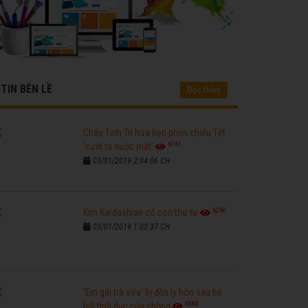
TIN BÊN LỀ
Đọc thêm
Châu Tinh Trì hứa hẹn phim chiếu Tết
6761
'cười ra nước mắt'
03/01/2019 2:04:06 CH
6260
Kim Kardashian có con thứ tư
03/01/2019 1:03:37 CH
'Em gái trà sữa' bị đồn ly hôn sau bê
6580
bối tình dục của chồng