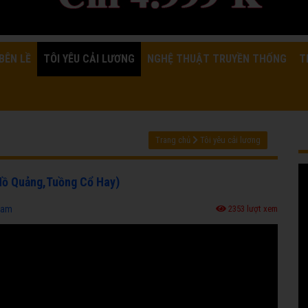
BÊN LỀ
TÔI YÊU CẢI LƯƠNG
NGHỆ THUẬT TRUYỀN THỐNG
T
Trang chủ
Tôi yêu cải lương
 Hồ Quảng,Tuồng Cổ Hay)
ham
2353 lượt xem