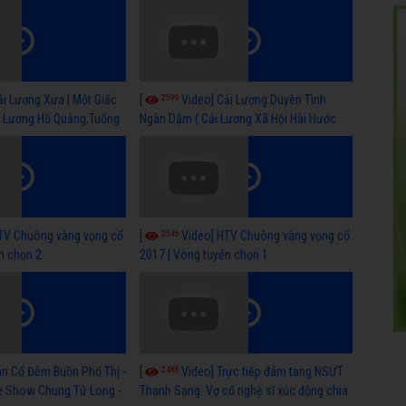
Quảng,Tuồng Cổ Hay)
2599
ải Lương Xưa | Một Giấc
[
Video] Cải Lương:Duyên Tình
i Lương Hồ Quảng,Tuổng
Ngàn Dặm ( Cải Lương Xã Hội Hài Hước
Mới Hay )
2545
TV Chuông vàng vọng cổ
[
Video] HTV Chuông vàng vọng cổ
n chọn 2
2017 | Vòng tuyển chọn 1
2488
ân Cổ Đêm Buồn Phố Thị -
[
Video] Trực tiếp đám tang NSƯT
ve Show Chung Tử Long -
Thanh Sang: Vợ cố nghệ sĩ xúc động chia