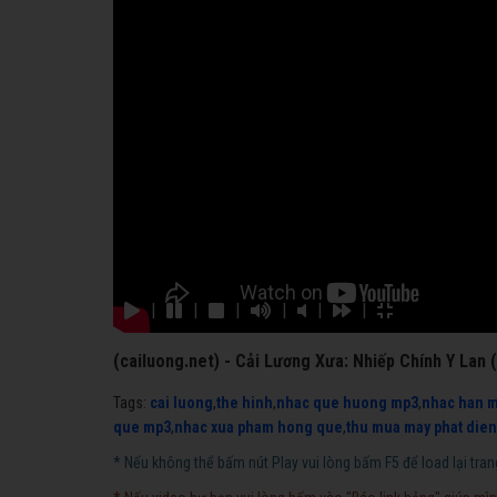
|
|
|
|
|
|
(cailuong.net) - Cải Lương Xưa: Nhiếp Chính Y Lan
Tags:
cai luong
,
the hinh
,
nhac que huong mp3
,
nhac han 
que mp3
,
nhac xua pham hong que
,
thu mua may phat dien
* Nếu không thể bấm nút Play vui lòng bấm F5 để load lại tran