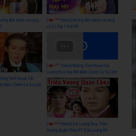
2426
ường đến danh ca vọng
[
Video] Đường đến danh ca vọng
HD
cổ 2 | Tập 1 Full HD
2677
[
Video] Những Trích Đoạn Cải
Lương Xưa Hay Mê Mẩn | Danh Ca Vũ Linh
P2
hững Trích Đoạn Cải
ê Mẩn | Danh Ca Vũ Linh
3033
[
Video] Cải Lương Xưa: Triều
Vương Quận Chúa P1 (Cải Lương Hồ