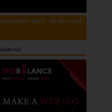
IỂU SỬ SOẠN GIẢ - NGHỆ SĨ
KẾT BẠN - CHIA SẺ
QUẢNG CÁO