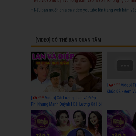
* Nếu video hư bạn vui lòng bấm vào "Báo link hỏng" giúp mìn
* Nếu bạn muốn chia sẻ video youtube lên trang web bấm vào 
[VIDEO] CÓ THỂ BẠN QUAN TÂM
2897
[
Video] T
Khúc 02 - Đêm Vũ
3443
[
Video] Cải Lương : Lan và Điệp -
Phi Nhung Mạnh Quỳnh | Cải Lương Xã Hội
Hài Hước Mới Hay