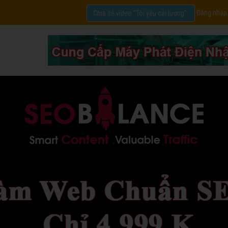
Đăng nhập
Chia sẻ video "Tôi yêu cải lương".