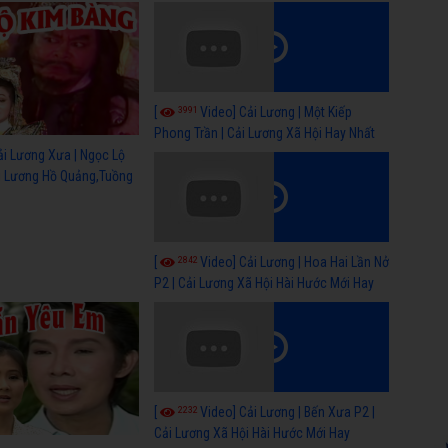
ỹ)
sẻ
3991
[
Video] Cải Lương | Một Kiếp
Phong Trần | Cải Lương Xã Hội Hay Nhất
ải Lương Xưa | Ngọc Lộ
ải Lương Hồ Quảng,Tuồng
2842
[
Video] Cải Lương | Hoa Hai Lần Nở
P2 | Cải Lương Xã Hội Hài Hước Mới Hay
2232
[
Video] Cải Lương | Bến Xưa P2 |
Cải Lương Xã Hội Hài Hước Mới Hay