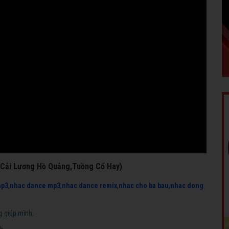
 (Cải Lương Hồ Quảng,Tuồng Cổ Hay)
mp3
,
nhac dance mp3
,
nhac dance remix
,
nhac cho ba bau
,
nhac dong
g giúp mình.