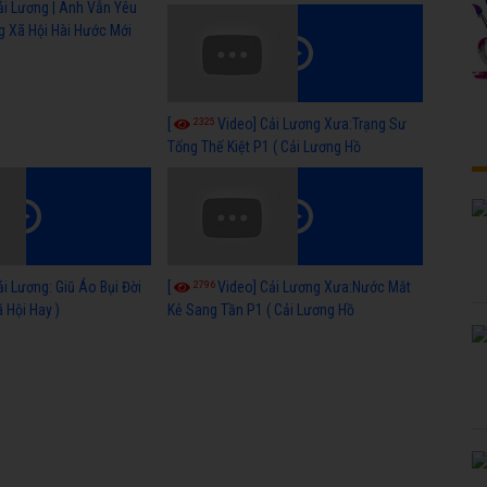
ải Lương | Anh Vẫn Yêu
g Xã Hội Hài Hước Mới
2325
[
Video] Cải Lương Xưa:Trạng Sư
Tống Thế Kiệt P1 ( Cải Lương Hồ
Quảng,Tuồng Cổ )
2796
ải Lương: Giũ Áo Bụi Đời
[
Video] Cải Lương Xưa:Nước Mắt
 Hội Hay )
Kẻ Sang Tần P1 ( Cải Lương Hồ
Quảng,Tuồng Cổ )