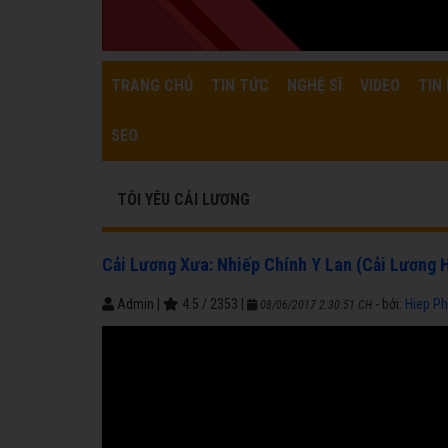
TRANG CHỦ
TIN TỨC
NGHỆ SĨ
VIDEO
TIN 
SEO
TÔI YÊU CẢI LƯƠNG
Cải Lương Xưa: Nhiếp Chính Y Lan (Cải Lương
Admin
|
4.5
/
2353
|
- bởi:
Hiep P
08/06/2017 2:30:51 CH