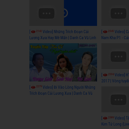
2142
2345
[
Video] Những Trích Đoạn Cải
[
Video] C
Lương Xưa Hay Mê Mẩn | Danh Ca Vũ Linh
Nam Kha P1 - Cả
Cổ Hay
2596
[
Video] H
2017 | Vòng tuyể
2279
[
Video] Đi Vào Lòng Người Những
Trích Đoạn Cải Lương Xưa | Danh Ca Vũ
Linh
2389
[
Video] T
Kim Tử Long (Li