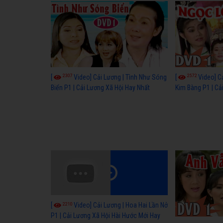
Vòng Tay Nghê S
2307
2572
[
Video] Cải Lương | Tình Như Sóng
[
Video] C
Biển P1 | Cải Lương Xã Hội Hay Nhất
Kim Bàng P1 | C
Cổ
2210
[
Video] Cải Lương | Hoa Hai Lần Nở
P1 | Cải Lương Xã Hội Hài Hước Mới Hay