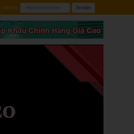
|
Đăng ký