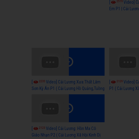
2519
[
Video] C
Em P1 | Cải Lươn
Hay
2235
2129
[
Video] Cải Lương Xưa:Thất Lâm
[
Video] C
Sơn Kỳ Án P1 ( Cải Lương Hồ Quảng,Tuồng
P1 ( Cải Lương Xã
Cổ )
2123
[
Video] Cải Lương: Hồn Ma Cô
Giáo Nhạn P2 ( Cải Lương Xã Hội Kinh Dị