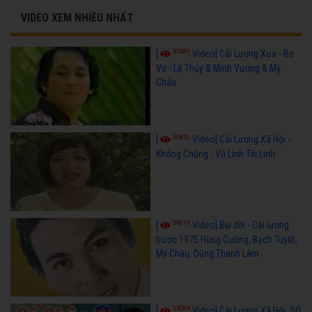
VIDEO XEM NHIỀU NHẤT
67089
[
Video] Cải Lương Xưa - Bơ
Vơ - Lệ Thủy & Minh Vương & Mỹ
Châu
50843
[
Video] Cải Lương Xã Hội -
Không Chồng - Vũ Linh Tài Linh
36019
[
Video] Bụi đời - Cải lương
trước 1975 Hùng Cường, Bạch Tuyết,
Mỹ Châu, Dũng Thanh Lâm
34584
[
Video] Cải Lương Xã Hội: SỐ