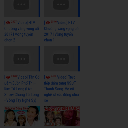
2597
2546
[
Video] HTV
[
Video] HTV
Chuông vàng vọng cổ
Chuông vàng vọng cổ
2017 | Vòng tuyển
2017 | Vòng tuyển
chọn 2
chọn 1
2390
2489
[
Video] Tân Cổ
[
Video] Trực
Đêm Buồn Phố Thị -
tiếp đám tang NSƯT
Kim Tử Long (Live
Thanh Sang: Vợ cố
Show Chung Tử Long
nghệ sĩ xúc động chia
- Vòng Tay Nghê Sỹ)
sẻ