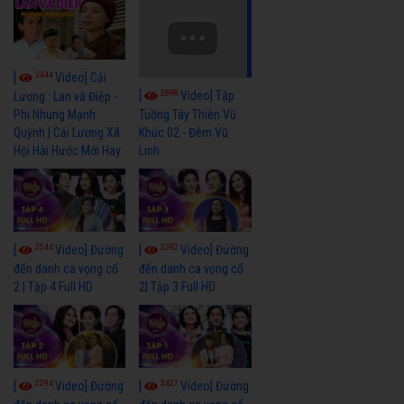
3444
[
Video] Cải
2898
[
Video] Tập
Lương : Lan và Điệp -
Phi Nhung Mạnh
Tuồng Tây Thiên Vũ
Quỳnh | Cải Lương Xã
Khúc 02 - Đêm Vũ
Hội Hài Hước Mới Hay
Linh
2544
2392
[
Video] Đường
[
Video] Đường
đến danh ca vọng cổ
đến danh ca vọng cổ
2 | Tập 4 Full HD
2| Tập 3 Full HD
2294
2427
[
Video] Đường
[
Video] Đường