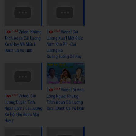
2143
2348
[
Video] Những
[
Video] Cải
Trích Đoạn Cải Lương
Lương Xưa | Một Giấc
Xưa Hay Mê Mẩn |
Nam Kha P1 - Cải
Danh Ca Vũ Linh
Lương Hồ
Quảng,Tuổng Cổ Hay
2280
[
Video] Đi Vào
2601
[
Video] Cải
Lòng Người Những
Trích Đoạn Cải Lương
Lương:Duyên Tình
Xưa | Danh Ca Vũ Linh
Ngàn Dặm ( Cải Lương
Xã Hội Hài Hước Mới
Hay )