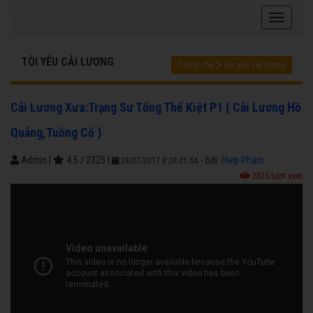
TÔI YÊU CẢI LƯƠNG
Trang chủ
Tôi yêu cải lương
Cải Lương Xưa:Trạng Sư Tống Thế Kiệt P1 ( Cải Lương Hồ
Quảng,Tuồng Cổ )
Admin
|
4.5
/
2325
|
- bởi:
Hiep Pham
28/07/2017 8:20:25 SA
2325 lượt xem