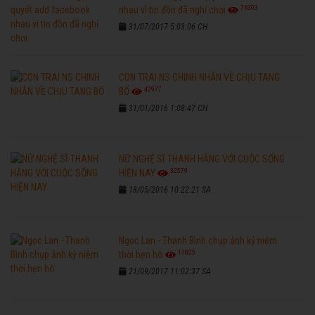
76303
nhau vì tin đồn đã nghỉ chơi
31/07/2017 5:03:06 CH
CON TRAI NS CHINH NHẪN VỀ CHỊU TANG
42977
BỐ
31/01/2016 1:08:47 CH
NỮ NGHỆ SĨ THANH HẰNG VỚI CUỘC SỐNG
32579
HIỆN NAY
18/05/2016 10:22:21 SA
Ngọc Lan - Thanh Bình chụp ảnh kỷ niệm
17825
thời hẹn hò
21/09/2017 11:02:37 SA