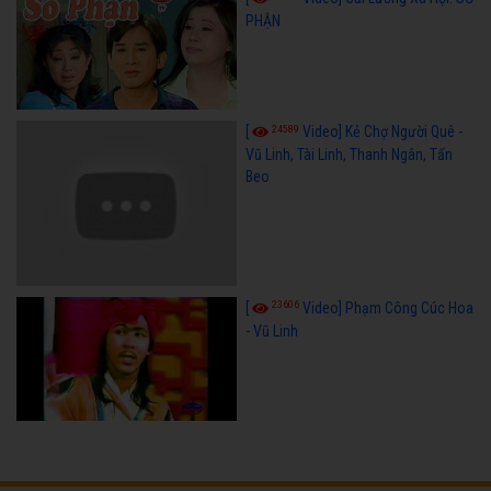
PHẬN
24589
[
Video] Kẻ Chợ Người Quê -
Vũ Linh, Tài Linh, Thanh Ngân, Tấn
Beo
23606
[
Video] Phạm Công Cúc Hoa
- Vũ Linh