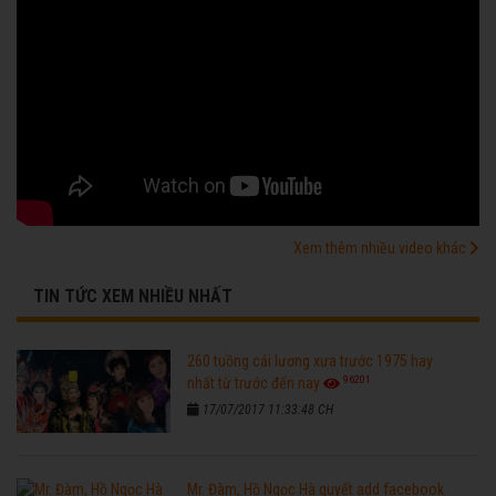
Xem thêm nhiều video khác
TIN TỨC XEM NHIỀU NHẤT
260 tuồng cải lương xưa trước 1975 hay
96201
nhất từ trước đến nay
17/07/2017 11:33:48 CH
Mr. Đàm, Hồ Ngọc Hà quyết add facebook