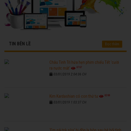
TIN BÊN LỀ
Đọc thêm
Châu Tinh Trì hứa hẹn phim chiếu Tết 'cười
6767
ra nước mắt'
03/01/2019 2:04:06 CH
6268
Kim Kardashian có con thứ tư
03/01/2019 1:03:37 CH
'Em gái trà sữa' bị đồn ly hôn sau bê bối tình