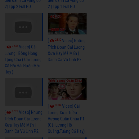
đến danh ca vọng cổ
đến danh ca vọng cổ
2| Tập 2 Full HD
2 | Tập 1 Full HD
2830
[
Video] Những
3644
[
Video] Cải
Trích Đoạn Cải Lương
Xưa Hay Mê Mẩn |
Lương : Bông Hồng
Danh Ca Vũ Linh P3
Tặng Cha ( Cải Lương
Xã Hội Hài Hước Mới
Hay )
3034
[
Video] Cải
2678
[
Video] Những
Lương Xưa: Triều
Vương Quận Chúa P1
Trích Đoạn Cải Lương
(Cải Lương Hồ
Xưa Hay Mê Mẩn |
Quảng,Tuồng Cổ Hay)
Danh Ca Vũ Linh P2