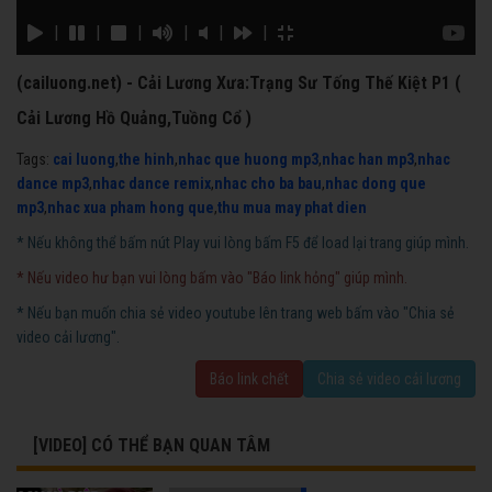
|
|
|
|
|
|
(cailuong.net) - Cải Lương Xưa:Trạng Sư Tống Thế Kiệt P1 (
Cải Lương Hồ Quảng,Tuồng Cổ )
Tags:
cai luong
,
the hinh
,
nhac que huong mp3
,
nhac han mp3
,
nhac
dance mp3
,
nhac dance remix
,
nhac cho ba bau
,
nhac dong que
mp3
,
nhac xua pham hong que
,
thu mua may phat dien
* Nếu không thể bấm nút Play vui lòng bấm F5 để load lại trang giúp mình.
* Nếu video hư bạn vui lòng bấm vào "Báo link hỏng" giúp mình.
* Nếu bạn muốn chia sẻ video youtube lên trang web bấm vào "Chia sẻ
video cải lương".
Báo link chết
Chia sẻ video cải lương
[VIDEO] CÓ THỂ BẠN QUAN TÂM