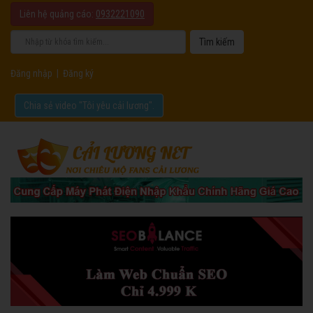
Liên hệ quảng cáo:
0932221090
Đăng nhập
|
Đăng ký
Chia sẻ video "Tôi yêu cải lương".