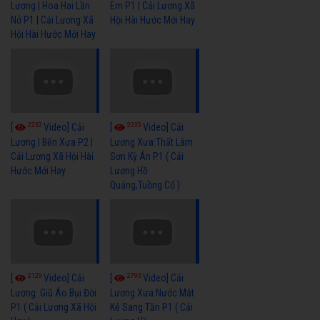
Em P1 | Cải Lương Xã
Lương | Hoa Hai Lần
Hội Hài Hước Mới Hay
Nở P1 | Cải Lương Xã
Hội Hài Hước Mới Hay
2232
2235
[
Video] Cải
[
Video] Cải
Lương | Bến Xưa P2 |
Lương Xưa:Thất Lâm
Cải Lương Xã Hội Hài
Sơn Kỳ Án P1 ( Cải
Hước Mới Hay
Lương Hồ
Quảng,Tuồng Cổ )
2129
2796
[
Video] Cải
[
Video] Cải
Lương: Giũ Áo Bụi Đời
Lương Xưa:Nước Mắt
P1 ( Cải Lương Xã Hội
Kẻ Sang Tần P1 ( Cải