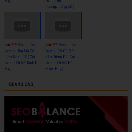
Hay )
Lương Hồ
Quảng,Tuồng Cổ )
2123
2190
[
Video] Cải
[
Video] Cải
Lương: Hồn Ma Cô
Lương: Cô Gái Bán
Giáo Nhạn P2 ( Cải
Sầu Riêng P2( Cải
Lương Xã Hội Kinh Dị
Lương Xã Hội Hài
Hay )
Hước Hay )
QUẢNG CÁO