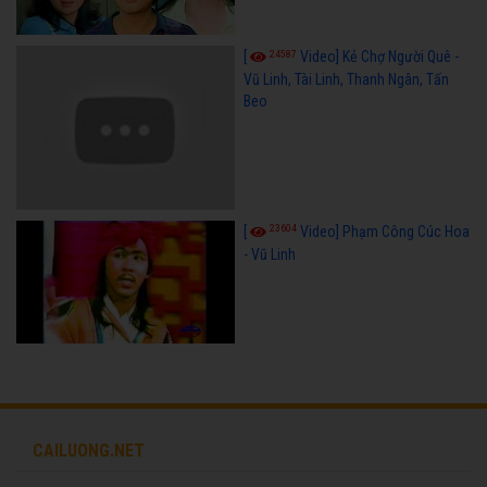
24587
[
Video] Kẻ Chợ Người Quê -
Vũ Linh, Tài Linh, Thanh Ngân, Tấn
Beo
23604
[
Video] Phạm Công Cúc Hoa
- Vũ Linh
CAILUONG.NET