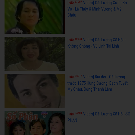
67087
[
Video] Cải Lương Xưa - Bơ
Vơ - Lệ Thủy & Minh Vương & Mỹ
Châu
50841
[
Video] Cải Lương Xã Hội -
Không Chồng - Vũ Linh Tài Linh
36017
[
Video] Bụi đời - Cải lương
trước 1975 Hùng Cường, Bạch Tuyết,
Mỹ Châu, Dũng Thanh Lâm
34581
[
Video] Cải Lương Xã Hội: SỐ
PHẬN