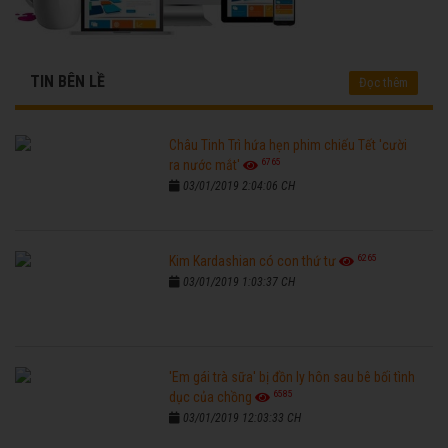
TIN BÊN LỀ
Đọc thêm
Châu Tinh Trì hứa hẹn phim chiếu Tết 'cười
6765
ra nước mắt'
03/01/2019 2:04:06 CH
6265
Kim Kardashian có con thứ tư
03/01/2019 1:03:37 CH
'Em gái trà sữa' bị đồn ly hôn sau bê bối tình
6585
dục của chồng
03/01/2019 12:03:33 CH