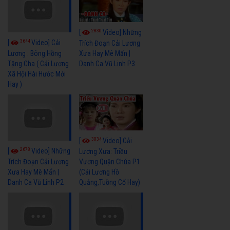
2830
[
Video] Những
3644
[
Video] Cải
Trích Đoạn Cải Lương
Xưa Hay Mê Mẩn |
Lương : Bông Hồng
Danh Ca Vũ Linh P3
Tặng Cha ( Cải Lương
Xã Hội Hài Hước Mới
Hay )
3034
[
Video] Cải
2678
[
Video] Những
Lương Xưa: Triều
Vương Quận Chúa P1
Trích Đoạn Cải Lương
(Cải Lương Hồ
Xưa Hay Mê Mẩn |
Quảng,Tuồng Cổ Hay)
Danh Ca Vũ Linh P2