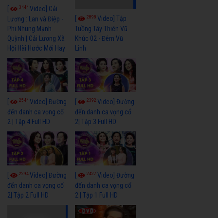
3444
[
Video] Cải
2898
[
Video] Tập
Lương : Lan và Điệp -
Phi Nhung Mạnh
Tuồng Tây Thiên Vũ
Quỳnh | Cải Lương Xã
Khúc 02 - Đêm Vũ
Hội Hài Hước Mới Hay
Linh
2544
2392
[
Video] Đường
[
Video] Đường
đến danh ca vọng cổ
đến danh ca vọng cổ
2 | Tập 4 Full HD
2| Tập 3 Full HD
2294
2427
[
Video] Đường
[
Video] Đường
đến danh ca vọng cổ
đến danh ca vọng cổ
2| Tập 2 Full HD
2 | Tập 1 Full HD