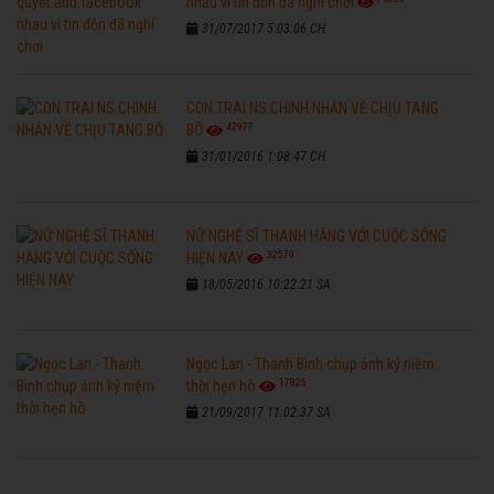
nhau vì tin đồn đã nghỉ chơi
31/07/2017 5:03:06 CH
CON TRAI NS CHINH NHẪN VỀ CHỊU TANG
42977
BỐ
31/01/2016 1:08:47 CH
NỮ NGHỆ SĨ THANH HẰNG VỚI CUỘC SỐNG
32579
HIỆN NAY
18/05/2016 10:22:21 SA
Ngọc Lan - Thanh Bình chụp ảnh kỷ niệm
17825
thời hẹn hò
21/09/2017 11:02:37 SA