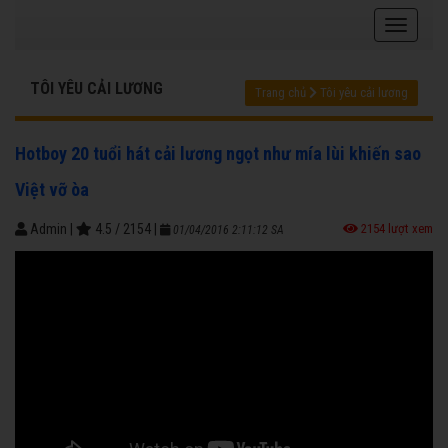
TÔI YÊU CẢI LƯƠNG
Trang chủ
Tôi yêu cải lương
Hotboy 20 tuổi hát cải lương ngọt như mía lùi khiến sao
Việt vỡ òa
Admin
|
4.5
/
2154
|
2154 lượt xem
01/04/2016 2:11:12 SA