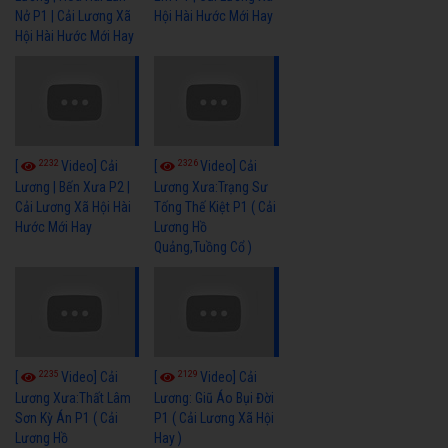
Hội Hài Hước Mới Hay
Nở P1 | Cải Lương Xã
Hội Hài Hước Mới Hay
2232
2326
[
Video] Cải
[
Video] Cải
Lương | Bến Xưa P2 |
Lương Xưa:Trạng Sư
Cải Lương Xã Hội Hài
Tống Thế Kiệt P1 ( Cải
Hước Mới Hay
Lương Hồ
Quảng,Tuồng Cổ )
2235
2129
[
Video] Cải
[
Video] Cải
Lương Xưa:Thất Lâm
Lương: Giũ Áo Bụi Đời
Sơn Kỳ Án P1 ( Cải
P1 ( Cải Lương Xã Hội
Lương Hồ
Hay )