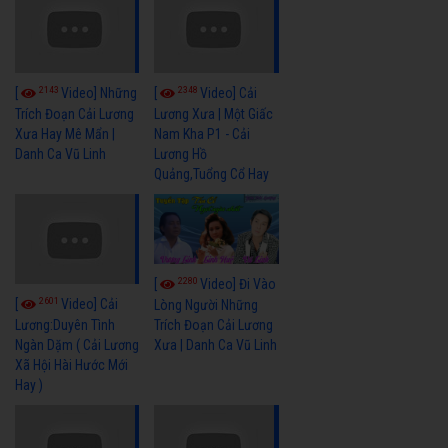
2143
2348
[
Video] Những
[
Video] Cải
Trích Đoạn Cải Lương
Lương Xưa | Một Giấc
Xưa Hay Mê Mẩn |
Nam Kha P1 - Cải
Danh Ca Vũ Linh
Lương Hồ
Quảng,Tuổng Cổ Hay
2280
[
Video] Đi Vào
2601
[
Video] Cải
Lòng Người Những
Trích Đoạn Cải Lương
Lương:Duyên Tình
Xưa | Danh Ca Vũ Linh
Ngàn Dặm ( Cải Lương
Xã Hội Hài Hước Mới
Hay )