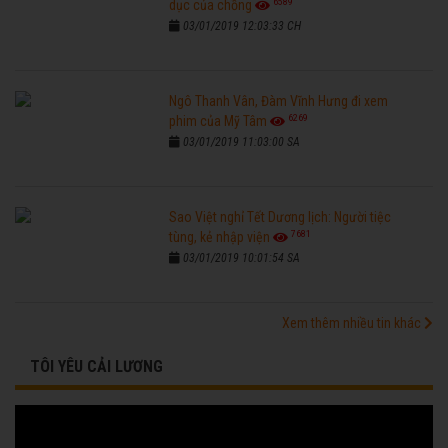
6589
dục của chồng
03/01/2019 12:03:33 CH
Ngô Thanh Vân, Đàm Vĩnh Hưng đi xem
6269
phim của Mỹ Tâm
03/01/2019 11:03:00 SA
Sao Việt nghỉ Tết Dương lịch: Người tiệc
7681
tùng, kẻ nhập viện
03/01/2019 10:01:54 SA
Xem thêm nhiều tin khác
TÔI YÊU CẢI LƯƠNG