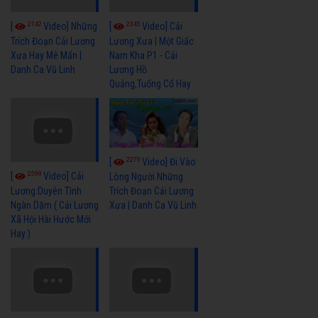
2142
2345
[
Video] Những
[
Video] Cải
Trích Đoạn Cải Lương
Lương Xưa | Một Giấc
Xưa Hay Mê Mẩn |
Nam Kha P1 - Cải
Danh Ca Vũ Linh
Lương Hồ
Quảng,Tuổng Cổ Hay
2279
[
Video] Đi Vào
2599
[
Video] Cải
Lòng Người Những
Trích Đoạn Cải Lương
Lương:Duyên Tình
Xưa | Danh Ca Vũ Linh
Ngàn Dặm ( Cải Lương
Xã Hội Hài Hước Mới
Hay )