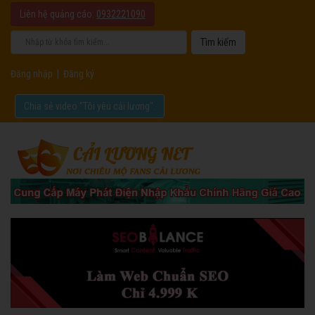
Liên hệ quảng cáo:
0932221090
Đăng nhập
|
Đăng ký
Chia sẻ video "Tôi yêu cải lương".