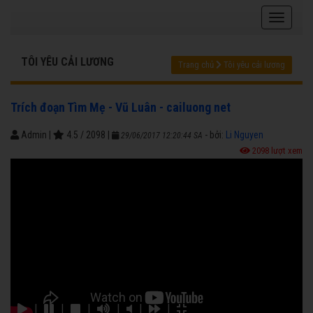
TÔI YÊU CẢI LƯƠNG
Trang chủ
Tôi yêu cải lương
Trích đoạn Tìm Mẹ - Vũ Luân - cailuong net
Admin
|
4.5
/
2098
|
- bởi:
Li Nguyen
29/06/2017 12:20:44 SA
2098 lượt xem
|
|
|
|
|
|