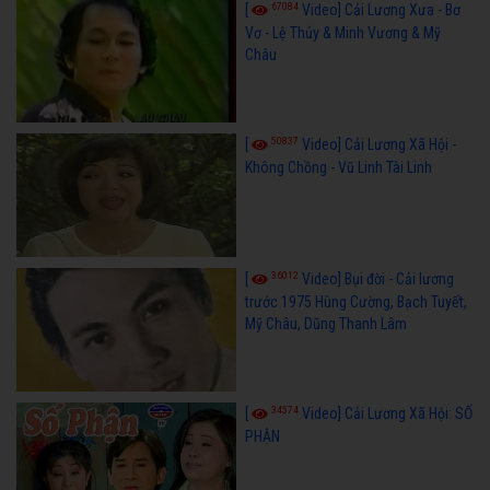
67084
[
Video] Cải Lương Xưa - Bơ
Vơ - Lệ Thủy & Minh Vương & Mỹ
Châu
50837
[
Video] Cải Lương Xã Hội -
Không Chồng - Vũ Linh Tài Linh
36012
[
Video] Bụi đời - Cải lương
trước 1975 Hùng Cường, Bạch Tuyết,
Mỹ Châu, Dũng Thanh Lâm
34574
[
Video] Cải Lương Xã Hội: SỐ
PHẬN