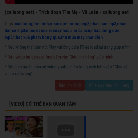
(cailuong.net) - Trích đoạn Tìm Mẹ - Vũ Luân - cailuong net
Tags:
cai luong
,
the hinh
,
nhac que huong mp3
,
nhac han mp3
,
nhac
dance mp3
,
nhac dance remix
,
nhac cho ba bau
,
nhac dong que
mp3
,
nhac xua pham hong que
,
thu mua may phat dien
* Nếu không thể bấm nút Play vui lòng bấm F5 để load lại trang giúp mình.
* Nếu video hư bạn vui lòng bấm vào "Báo link hỏng" giúp mình.
* Nếu bạn muốn chia sẻ video youtube lên trang web bấm vào "Chia sẻ
video cải lương".
Báo link chết
Chia sẻ video cải lương
[VIDEO] CÓ THỂ BẠN QUAN TÂM