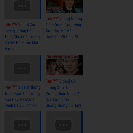
2829
[
Video] Những
3642
[
Video] Cải
Trích Đoạn Cải Lương
Xưa Hay Mê Mẩn |
Lương : Bông Hồng
Danh Ca Vũ Linh P3
Tặng Cha ( Cải Lương
Xã Hội Hài Hước Mới
Hay )
3033
[
Video] Cải
2677
[
Video] Những
Lương Xưa: Triều
Vương Quận Chúa P1
Trích Đoạn Cải Lương
(Cải Lương Hồ
Xưa Hay Mê Mẩn |
Quảng,Tuồng Cổ Hay)
Danh Ca Vũ Linh P2