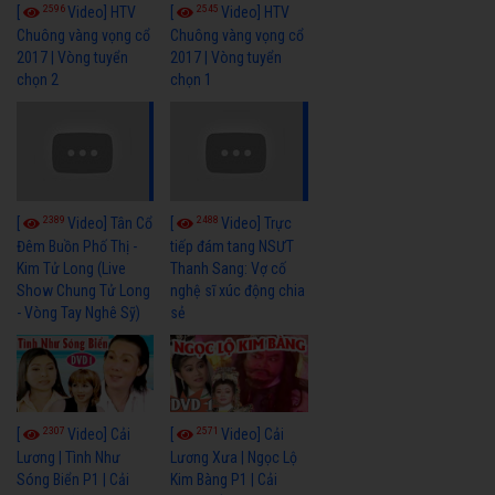
2596
2545
[
Video] HTV
[
Video] HTV
Chuông vàng vọng cổ
Chuông vàng vọng cổ
2017 | Vòng tuyển
2017 | Vòng tuyển
chọn 2
chọn 1
2389
2488
[
Video] Tân Cổ
[
Video] Trực
Đêm Buồn Phố Thị -
tiếp đám tang NSƯT
Kim Tử Long (Live
Thanh Sang: Vợ cố
Show Chung Tử Long
nghệ sĩ xúc động chia
- Vòng Tay Nghê Sỹ)
sẻ
2307
2571
[
Video] Cải
[
Video] Cải
Lương | Tình Như
Lương Xưa | Ngọc Lộ
Sóng Biển P1 | Cải
Kim Bàng P1 | Cải