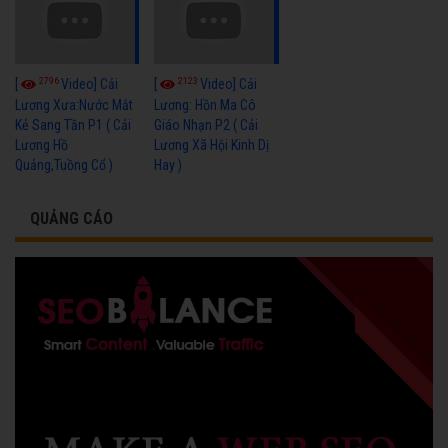
2796
2123
[
Video] Cải
[
Video] Cải
Lương Xưa:Nước Mắt
Lương: Hồn Ma Cô
Kẻ Sang Tần P1 ( Cải
Giáo Nhạn P2 ( Cải
Lương Hồ
Lương Xã Hội Kinh Dị
Quảng,Tuồng Cổ )
Hay )
QUẢNG CÁO