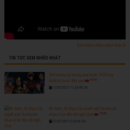
Xem thêm nhiều video khác
TIN TỨC XEM NHIỀU NHẤT
260 tuồng cải lương xưa trước 1975 hay
96190
nhất từ trước đến nay
17/07/2017 11:33:48 CH
Mr. Đàm, Hồ Ngọc Hà quyết add facebook
76298
nhau vì tin đồn đã nghỉ chơi
31/07/2017 5:03:06 CH