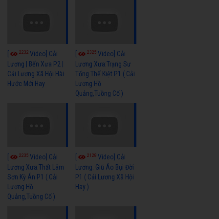
2232
2325
[
Video] Cải
[
Video] Cải
Lương | Bến Xưa P2 |
Lương Xưa:Trạng Sư
Cải Lương Xã Hội Hài
Tống Thế Kiệt P1 ( Cải
Hước Mới Hay
Lương Hồ
Quảng,Tuồng Cổ )
2235
2128
[
Video] Cải
[
Video] Cải
Lương Xưa:Thất Lâm
Lương: Giũ Áo Bụi Đời
Sơn Kỳ Án P1 ( Cải
P1 ( Cải Lương Xã Hội
Lương Hồ
Hay )
Quảng,Tuồng Cổ )