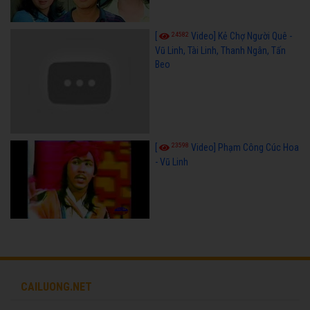
24582
[
Video] Kẻ Chợ Người Quê -
Vũ Linh, Tài Linh, Thanh Ngân, Tấn
Beo
23598
[
Video] Phạm Công Cúc Hoa
- Vũ Linh
CAILUONG.NET