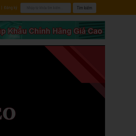
|
Đăng ký