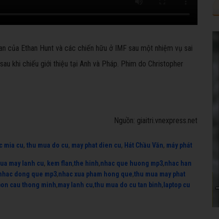
ian của Ethan Hunt và các chiến hữu ở IMF sau một nhiệm vụ sai
sau khi chiếu giới thiệu tại Anh và Pháp. Phim do Christopher
.
Nguồn: giaitri.vnexpress.net
c mia cu
,
thu mua do cu
,
may phat dien cu
,
Hát Chầu Văn
,
máy phát
ua may lanh cu
,
kem flan
,
the hinh
,
nhac que huong mp3
,
nhac han
nhac dong que mp3
,
nhac xua pham hong que
,
thu mua may phat
bon cau thong minh
,
may lanh cu
,
thu mua do cu tan binh
,
laptop cu