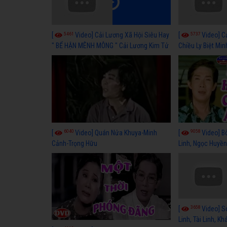
5461
5737
[
Video] Cải Lương Xã Hội Siêu Hay
[
Video] C
" BỂ HẬN MÊNH MÔNG " Cải Lương Kim Tử
Chiều Ly Biệt Min
Long, Thanh Ngân Hay Nhất
lương xã hội hay
6040
9058
[
Video] Quán Nửa Khuya-Minh
[
Video] B
Cảnh-Trọng Hữu
Linh, Ngọc Huyền
3658
[
Video] S
Linh, Tài Linh, K