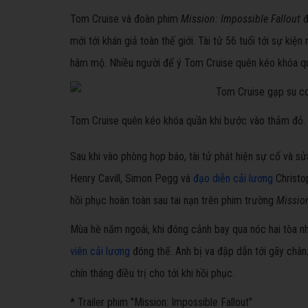
Tom Cruise và đoàn phim
Mission: Impossible Fallout
đ
mới tới khán giả toàn thế giới. Tài tử 56 tuổi tới sự ki
hâm mộ. Nhiều người để ý Tom Cruise quên kéo khóa quầ
Tom Cruise quên kéo khóa quần khi bước vào thảm đỏ.
Sau khi vào phòng họp báo, tài tử phát hiện sự cố và sử
Henry Cavill, Simon Pegg và
đạo diễn cải lương
Christop
hồi phục hoàn toàn sau tai nạn trên phim trường
Mission
Mùa hè năm ngoái, khi đóng cảnh bay qua nóc hai tòa 
viên cải lương
đóng thế. Anh bị va đập dẫn tới gãy chân.
chín tháng điều trị cho tới khi hồi phục.
* Trailer phim "Mission: Impossible Fallout"