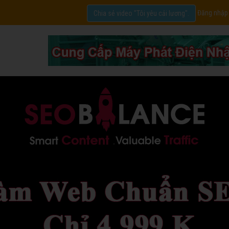
Đăng nhập
Chia sẻ video "Tôi yêu cải lương".