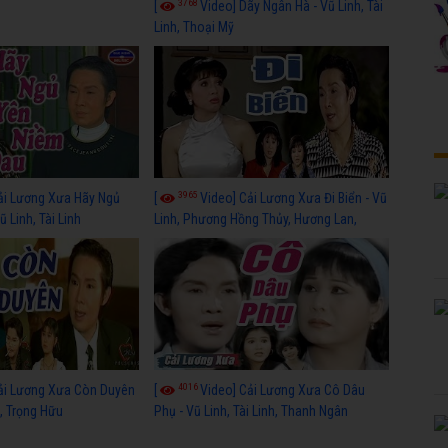
3768
[
Video] Dãy Ngân Hà - Vũ Linh, Tài
Linh, Thoại Mỹ
3965
ải Lương Xưa Hãy Ngủ
[
Video] Cải Lương Xưa Đi Biển - Vũ
 Linh, Tài Linh
Linh, Phương Hồng Thủy, Hương Lan,
Thanh Hằng
4016
ải Lương Xưa Còn Duyên
[
Video] Cải Lương Xưa Cô Dâu
h, Trọng Hữu
Phụ - Vũ Linh, Tài Linh, Thanh Ngân