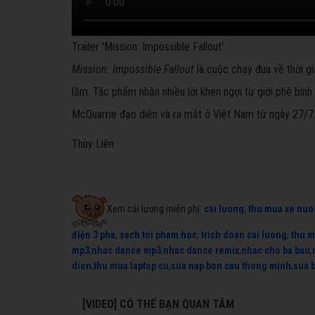
Trailer 'Mission: Impossible Fallout'
Mission: Impossible Fallout
là cuộc chạy đua về thời g
lầm. Tác phẩm nhận nhiều lời khen ngợi từ giới phê bình 
McQuarrie đạo diễn và ra mắt ở Việt Nam từ ngày 27/7
Thùy Liên
Xem cải lương miễn phí:
cai luong
,
thu mua xe nuo
điện 3 pha
,
sach toi pham hoc
,
trich doan cai luong
,
thu m
mp3
,
nhac dance mp3
,
nhac dance remix
,
nhac cho ba bau
,
dien
,
thu mua laptop cu
,
sua nap bon cau thong minh
,
sua 
[VIDEO] CÓ THỂ BẠN QUAN TÂM