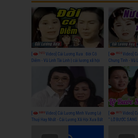
7672
6924
[
Video] Cải Lương Xưa : Đời Cô
[
Video] C
Diễm - Vũ Linh Tài Linh | cải lương xã hội
Chung Tình - Vũ 
hay nhất
lương xã hội hay
6686
6975
[
Video] Cải Lương Minh Vương Lệ
[
Video] C
Thuỷ Hay Nhất - Cải Lương Xã Hội Xưa Bất
" LỠ BƯỚC SANG 
Hủ
Thuỷ, Thanh Tuấ