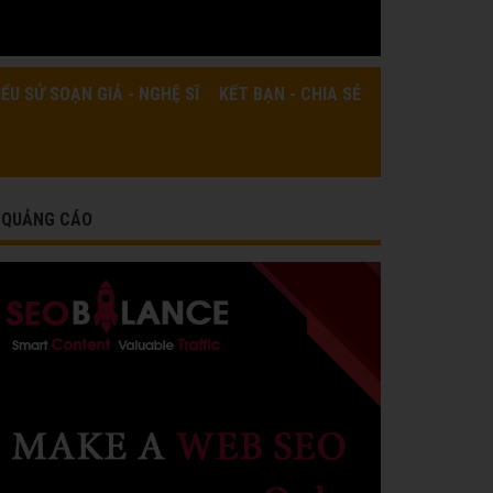
IỂU SỬ SOẠN GIẢ - NGHỆ SĨ
KẾT BẠN - CHIA SẺ
QUẢNG CÁO