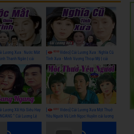
6066
ải Lương Xưa : Nước Mắt
[
Video] Cải Lương Xưa : Nghĩa Cũ
Linh Thanh Ngân | cải
Tình Xưa - Minh Vương Thoại Mỹ | cải
 nhất
lương xã hội hay nhất
6391
ải Lương Xã Hội Siêu Hay
[
Video] Cải Lương Xưa Một Thuở
NGANG " Cải Lương Lệ
Yêu Người Vũ Linh Ngọc Huyền cải lương
n, Hồng Nga
xã hội hay nhất