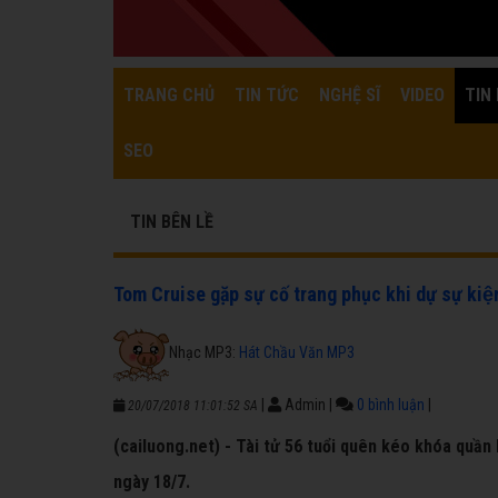
TRANG CHỦ
TIN TỨC
NGHỆ SĨ
VIDEO
TIN 
SEO
TIN BÊN LỀ
Tom Cruise gặp sự cố trang phục khi dự sự kiện
Nhạc MP3:
Hát Chầu Văn MP3
|
Admin
|
0 bình luận
|
20/07/2018 11:01:52 SA
(cailuong.net) - Tài tử 56 tuổi quên kéo khóa quần
ngày 18/7.