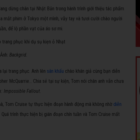
ang dừng chân tại Nhật Bản trong hành trình giới thiệu tác phẩm
ện ra mắt phim ở Tokyo một mình, vẫy tay và tươi cười chào người
n, để lộ phần vạt của áo sơ mi.
 Ảnh:
Backgrid.
a lại trang phục. Anh lên
sân khấu
chào khán giả cùng bạn diễn
her McQuarrie... Chia sẻ tại sự kiện, Tom nói chân anh vẫn chưa
: Impossible Fallout
.
nhà, Tom Cruise tự thực hiện đoạn hành động mà không nhờ
diễn
 Quá trình thực hiện bị gián đoạn chín tuần và Tom Cruise mất