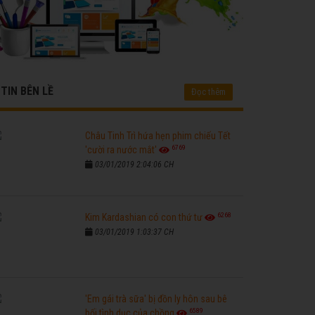
TIN BÊN LỀ
Đọc thêm
Châu Tinh Trì hứa hẹn phim chiếu Tết
6769
'cười ra nước mắt'
03/01/2019 2:04:06 CH
6268
Kim Kardashian có con thứ tư
03/01/2019 1:03:37 CH
'Em gái trà sữa' bị đồn ly hôn sau bê
6589
bối tình dục của chồng