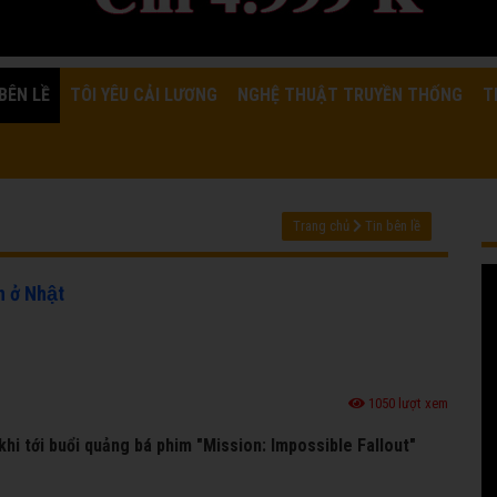
BÊN LỀ
TÔI YÊU CẢI LƯƠNG
NGHỆ THUẬT TRUYỀN THỐNG
T
Trang chủ
Tin bên lề
 ở Nhật
1050 lượt xem
 khi tới buổi quảng bá phim "Mission: Impossible Fallout"