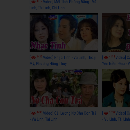
4110
[
Video] Một Thời Phóng Đãng - Vũ
Linh, Tài Linh, Chí Linh
3439
4114
[
Video] Nhạc Tình - Vũ Linh, Thoại
[
Video] C
Mỹ, Phương Hồng Thủy
Yên Niềm Đau - Vũ
4433
3600
[
Video] Cải Lương Nợ Cha Con Trả
[
Video] C
- Vũ Linh, Tài Linh
- Vũ Linh, Tài Lin