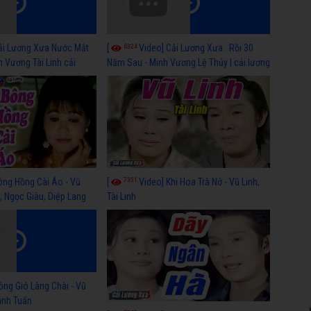
6324
ải Lương Xưa Nước Mắt
[
Video] Cải Lương Xưa : Rồi 30
h Vương Tài Linh cải
Năm Sau - Minh Vương Lệ Thủy | cải lương
 nhất
xã hội hay nhất
7351
ông Hồng Cài Áo - Vũ
[
Video] Khi Hoa Trà Nở - Vũ Linh,
, Ngọc Giàu, Diệp Lang
Tài Linh
óng Gió Làng Chài - Vũ
hánh Tuấn