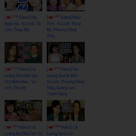
3768
3440
[
Video] Dãy
[
Video] Nhạc
Ngân Hà - Vũ Linh, Tài
Tình - Vũ Linh, Thoại
Linh, Thoại Mỹ
Mỹ, Phương Hồng
Thủy
4114
3966
[
Video] Cải
[
Video] Cải
Lương Xưa Hãy Ngủ
Lương Xưa Đi Biển -
Yên Niềm Đau - Vũ
Vũ Linh, Phương Hồng
Linh, Tài Linh
Thủy, Hương Lan,
Thanh Hằng
4433
3600
[
Video] Cải
[
Video] Cải
Lương Nợ Cha Con Trả
Lương Xưa Còn