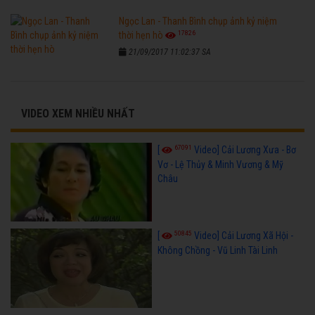
Ngọc Lan - Thanh Bình chụp ảnh kỷ niệm
17826
thời hẹn hò
21/09/2017 11:02:37 SA
VIDEO XEM NHIỀU NHẤT
67091
[
Video] Cải Lương Xưa - Bơ
Vơ - Lệ Thủy & Minh Vương & Mỹ
Châu
50845
[
Video] Cải Lương Xã Hội -
Không Chồng - Vũ Linh Tài Linh