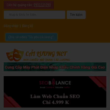
Liên hệ quảng cáo:
0932221090
Đăng nhập
|
Đăng ký
Chia sẻ video "Tôi yêu cải lương".