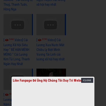
Thuỷ, Thanh Tuấn,
xã hội hay nhất
Hồng Nga
5462
5739
[
Video] Cải
[
Video] Cải
Lương Xã Hội Siêu
Lương Xưa Nước Mắt
Hay " BỂ HẬN MÊNH
Chiều Ly Biệt Minh
MÔNG " Cải Lương
Vương Tài Linh cải
Kim Tử Long, Thanh
lương xã hội hay nhất
Ngân Hay Nhất
Like Fanpage Để Ủng Hộ Chúng Tôi Duy Trì Website
6041
[
Video] Quán
6326
[
Video] Cải
Nửa Khuya-Minh
Cảnh-Trọng Hữu
Lương Xưa : Rồi 30
Năm Sau - Minh