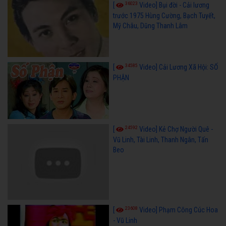
36023
[
Video] Bụi đời - Cải lương
trước 1975 Hùng Cường, Bạch Tuyết,
Mỹ Châu, Dũng Thanh Lâm
34585
[
Video] Cải Lương Xã Hội: SỐ
PHẬN
24592
[
Video] Kẻ Chợ Người Quê -
Vũ Linh, Tài Linh, Thanh Ngân, Tấn
Beo
23608
[
Video] Phạm Công Cúc Hoa
- Vũ Linh