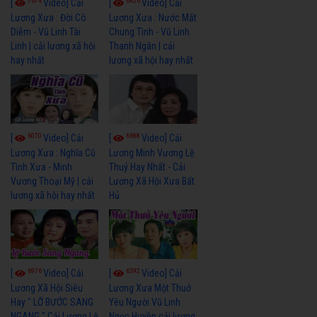
7674
6926
[
Video] Cải
[
Video] Cải
Lương Xưa : Đời Cô
Lương Xưa : Nước Mắt
Diễm - Vũ Linh Tài
Chung Tình - Vũ Linh
Linh | cải lương xã hội
Thanh Ngân | cải
hay nhất
lương xã hội hay nhất
6070
6688
[
Video] Cải
[
Video] Cải
Lương Xưa : Nghĩa Cũ
Lương Minh Vương Lệ
Tình Xưa - Minh
Thuỷ Hay Nhất - Cải
Vương Thoại Mỹ | cải
Lương Xã Hội Xưa Bất
lương xã hội hay nhất
Hủ
6976
6392
[
Video] Cải
[
Video] Cải
Lương Xã Hội Siêu
Lương Xưa Một Thuở
Hay " LỠ BƯỚC SANG
Yêu Người Vũ Linh
NGANG " Cải Lương Lệ
Ngọc Huyền cải lương