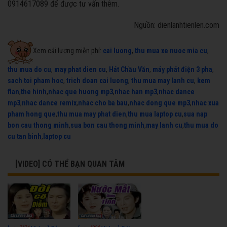
0914617089 để được tư vấn thêm.
Nguồn: dienlanhtienlen.com
Xem cải lương miễn phí:
cai luong
,
thu mua xe nuoc mia cu
,
thu mua do cu
,
may phat dien cu
,
Hát Chầu Văn
,
máy phát điện 3 pha
,
sach toi pham hoc
,
trich doan cai luong
,
thu mua may lanh cu
,
kem
flan
,
the hinh
,
nhac que huong mp3
,
nhac han mp3
,
nhac dance
mp3
,
nhac dance remix
,
nhac cho ba bau
,
nhac dong que mp3
,
nhac xua
pham hong que
,
thu mua may phat dien
,
thu mua laptop cu
,
sua nap
bon cau thong minh
,
sua bon cau thong minh
,
may lanh cu
,
thu mua do
cu tan binh
,
laptop cu
[VIDEO] CÓ THỂ BẠN QUAN TÂM