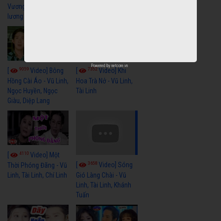
Vương Lệ Thủy | cải
lương xã hội hay nhất
Powered by
netcore.vn
9059
7352
[
Video] Bông
[
Video] Khi
Hồng Cài Áo - Vũ Linh,
Hoa Trà Nở - Vũ Linh,
Ngọc Huyền, Ngọc
Tài Linh
Giàu, Diệp Lang
4110
[
Video] Một
3658
[
Video] Sóng
Thời Phóng Đãng - Vũ
Linh, Tài Linh, Chí Linh
Gió Làng Chài - Vũ
Linh, Tài Linh, Khánh
Tuấn