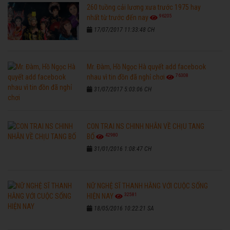
260 tuồng cải lương xưa trước 1975 hay
96205
nhất từ trước đến nay
17/07/2017 11:33:48 CH
Mr. Đàm, Hồ Ngọc Hà quyết add facebook
76308
nhau vì tin đồn đã nghỉ chơi
31/07/2017 5:03:06 CH
CON TRAI NS CHINH NHẪN VỀ CHỊU TANG
42980
BỐ
31/01/2016 1:08:47 CH
NỮ NGHỆ SĨ THANH HẰNG VỚI CUỘC SỐNG
32581
HIỆN NAY
18/05/2016 10:22:21 SA