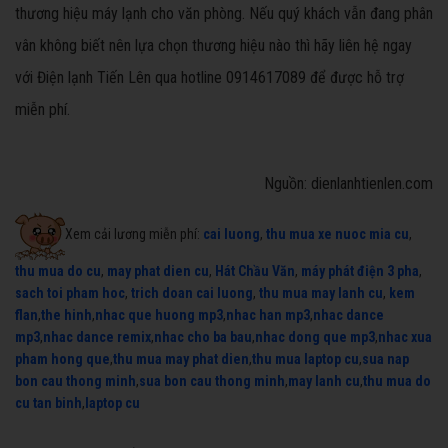
thương hiệu máy lạnh cho văn phòng. Nếu quý khách vẫn đang phân
vân không biết nên lựa chọn thương hiệu nào thì hãy liên hệ ngay
với Điện lạnh Tiến Lên qua hotline 0914617089 để được hỗ trợ
miễn phí.
Nguồn: dienlanhtienlen.com
Xem cải lương miễn phí:
cai luong
,
thu mua xe nuoc mia cu
,
thu mua do cu
,
may phat dien cu
,
Hát Chầu Văn
,
máy phát điện 3 pha
,
sach toi pham hoc
,
trich doan cai luong
,
thu mua may lanh cu
,
kem
flan
,
the hinh
,
nhac que huong mp3
,
nhac han mp3
,
nhac dance
mp3
,
nhac dance remix
,
nhac cho ba bau
,
nhac dong que mp3
,
nhac xua
pham hong que
,
thu mua may phat dien
,
thu mua laptop cu
,
sua nap
bon cau thong minh
,
sua bon cau thong minh
,
may lanh cu
,
thu mua do
cu tan binh
,
laptop cu