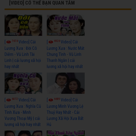
[VIDEO] CÓ THỂ BẠN QUAN TÂM
7674
6926
[
Video] Cải
[
Video] Cải
Lương Xưa : Đời Cô
Lương Xưa : Nước Mắt
Diễm - Vũ Linh Tài
Chung Tình - Vũ Linh
Linh | cải lương xã hội
Thanh Ngân | cải
hay nhất
lương xã hội hay nhất
6072
6689
[
Video] Cải
[
Video] Cải
Lương Xưa : Nghĩa Cũ
Lương Minh Vương Lệ
Tình Xưa - Minh
Thuỷ Hay Nhất - Cải
Vương Thoại Mỹ | cải
Lương Xã Hội Xưa Bất
lương xã hội hay nhất
Hủ