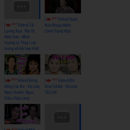
6041
[
Video] Quán
6327
[
Video] Cải
Nửa Khuya-Minh
Cảnh-Trọng Hữu
Lương Xưa : Rồi 30
Năm Sau - Minh
Vương Lệ Thủy | cải
lương xã hội hay nhất
9059
7353
[
Video] Bông
[
Video] Khi
Hồng Cài Áo - Vũ Linh,
Hoa Trà Nở - Vũ Linh,
Ngọc Huyền, Ngọc
Tài Linh
Giàu, Diệp Lang
4110
[
Video] Một