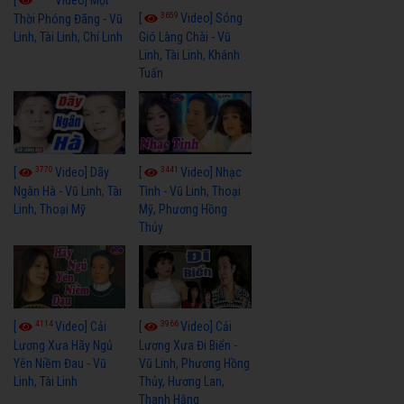
3659
[
Video] Sóng
Thời Phóng Đãng - Vũ
Linh, Tài Linh, Chí Linh
Gió Làng Chài - Vũ
Linh, Tài Linh, Khánh
Tuấn
3770
3441
[
Video] Dãy
[
Video] Nhạc
Ngân Hà - Vũ Linh, Tài
Tình - Vũ Linh, Thoại
Linh, Thoại Mỹ
Mỹ, Phương Hồng
Thủy
4114
3966
[
Video] Cải
[
Video] Cải
Lương Xưa Hãy Ngủ
Lương Xưa Đi Biển -
Yên Niềm Đau - Vũ
Vũ Linh, Phương Hồng
Linh, Tài Linh
Thủy, Hương Lan,
Thanh Hằng