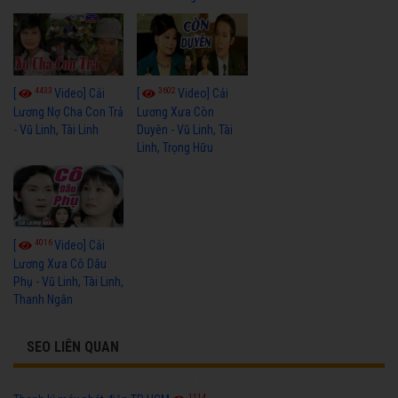
4433
3602
[
Video] Cải
[
Video] Cải
Lương Nợ Cha Con Trả
Lương Xưa Còn
- Vũ Linh, Tài Linh
Duyên - Vũ Linh, Tài
Linh, Trọng Hữu
4016
[
Video] Cải
Lương Xưa Cô Dâu
Phụ - Vũ Linh, Tài Linh,
Thanh Ngân
SEO LIÊN QUAN
1114