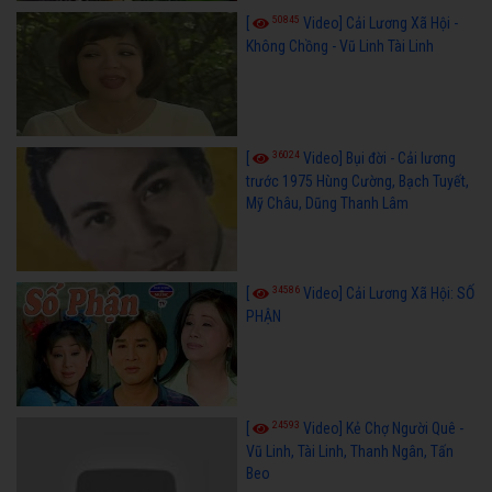
50845
[
Video] Cải Lương Xã Hội -
Không Chồng - Vũ Linh Tài Linh
36024
[
Video] Bụi đời - Cải lương
trước 1975 Hùng Cường, Bạch Tuyết,
Mỹ Châu, Dũng Thanh Lâm
34586
[
Video] Cải Lương Xã Hội: SỐ
PHẬN
24593
[
Video] Kẻ Chợ Người Quê -
Vũ Linh, Tài Linh, Thanh Ngân, Tấn
Beo