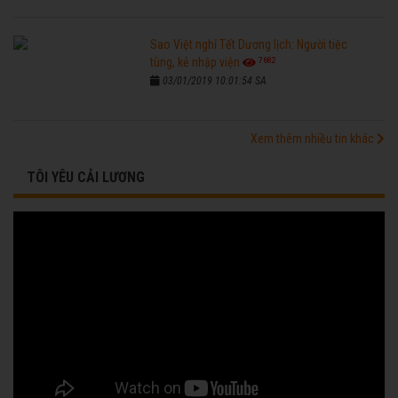
Sao Việt nghỉ Tết Dương lịch: Người tiệc
7682
tùng, kẻ nhập viện
03/01/2019 10:01:54 SA
Xem thêm nhiều tin khác
TÔI YÊU CẢI LƯƠNG