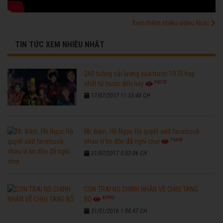
Xem thêm nhiều video khác
TIN TỨC XEM NHIỀU NHẤT
260 tuồng cải lương xưa trước 1975 hay
96210
nhất từ trước đến nay
17/07/2017 11:33:48 CH
Mr. Đàm, Hồ Ngọc Hà quyết add facebook
76308
nhau vì tin đồn đã nghỉ chơi
31/07/2017 5:03:06 CH
CON TRAI NS CHINH NHẪN VỀ CHỊU TANG
42982
BỐ
31/01/2016 1:08:47 CH