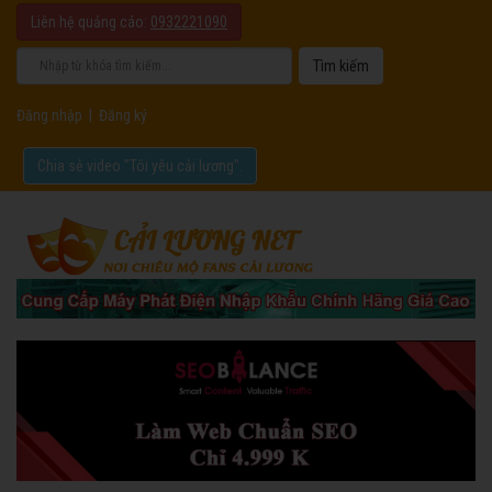
Liên hệ quảng cáo:
0932221090
Đăng nhập
|
Đăng ký
Chia sẻ video "Tôi yêu cải lương".