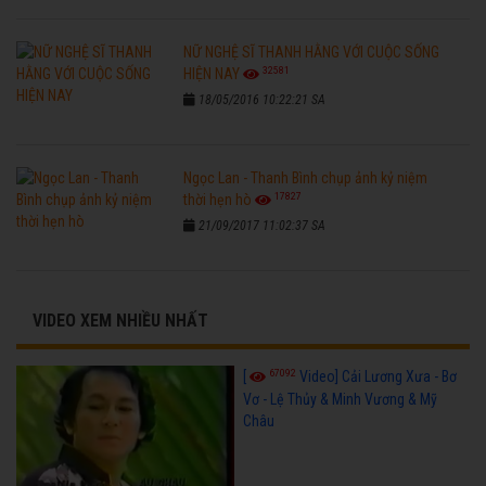
NỮ NGHỆ SĨ THANH HẰNG VỚI CUỘC SỐNG
32581
HIỆN NAY
18/05/2016 10:22:21 SA
Ngọc Lan - Thanh Bình chụp ảnh kỷ niệm
17827
thời hẹn hò
21/09/2017 11:02:37 SA
VIDEO XEM NHIỀU NHẤT
67092
[
Video] Cải Lương Xưa - Bơ
Vơ - Lệ Thủy & Minh Vương & Mỹ
Châu