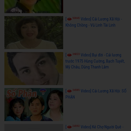
50845
[
Video] Cải Lương Xã Hội -
Không Chồng - Vũ Linh Tài Linh
36023
[
Video] Bụi đời - Cải lương
trước 1975 Hùng Cường, Bạch Tuyết,
Mỹ Châu, Dũng Thanh Lâm
34585
[
Video] Cải Lương Xã Hội: SỐ
PHẬN
24592
[
Video] Kẻ Chợ Người Quê -