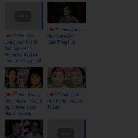
6041
[
Video] Quán
6326
[
Video] Cải
Nửa Khuya-Minh
Cảnh-Trọng Hữu
Lương Xưa : Rồi 30
Năm Sau - Minh
Vương Lệ Thủy | cải
lương xã hội hay nhất
9059
7352
[
Video] Bông
[
Video] Khi
Hồng Cài Áo - Vũ Linh,
Hoa Trà Nở - Vũ Linh,
Ngọc Huyền, Ngọc
Tài Linh
Giàu, Diệp Lang