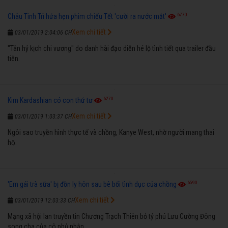
6770
Châu Tinh Trì hứa hẹn phim chiếu Tết 'cười ra nước mắt'
Xem chi tiết
03/01/2019 2:04:06 CH
"Tân hỷ kịch chi vương" do danh hài đạo diễn hé lộ tình tiết qua trailer đầu
tiên.
6270
Kim Kardashian có con thứ tư
Xem chi tiết
03/01/2019 1:03:37 CH
Ngôi sao truyền hình thực tế và chồng, Kanye West, nhờ người mang thai
hộ.
6590
'Em gái trà sữa' bị đồn ly hôn sau bê bối tình dục của chồng
Xem chi tiết
03/01/2019 12:03:33 CH
Mạng xã hội lan truyền tin Chương Trạch Thiên bỏ tỷ phú Lưu Cường Đông
song cha của cô phủ nhận.