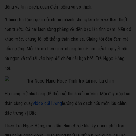
đồng về tính cách, quan điểm sống và sở thích.
"Chúng tôi từng giận dỗi nhưng nhanh chóng làm hòa và thân thiết
hơn trước. Cả hai luôn sòng phẳng về tiền bạc lẫn tình cảm. Nếu có
khúc mắc, chúng tôi sẽ thẳng thắn chia sẻ. Chúng tôi đều đam mê
nấu nướng. Mỗi khi có thời gian, chúng tôi sẽ tìm hiểu bí quyết nấu
ăn ngon và trổ tài vào bếp để chiêu đãi bạn bè", Trà Ngọc Hằng
nói.
Họ cùng mở nhà hàng để thỏa sở thích nấu nướng. Mới đây cặp bạn
thân cùng quay
video cải lương
hướng dẫn cách nấu món lẩu chim
đặc trưng vị Bắc.
Theo Trà Ngọc Hằng, món lẩu chim được khá kỳ công, phải trải
qua nhiều công đoạn. Quan trọng nhất là phần nước dùng, sau đó