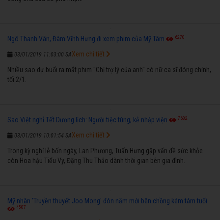
6270
Ngô Thanh Vân, Đàm Vĩnh Hưng đi xem phim của Mỹ Tâm
Xem chi tiết
03/01/2019 11:03:00 SA
Nhiều sao dự buổi ra mắt phim "Chị trợ lý của anh" có nữ ca sĩ đóng chính,
tối 2/1.
7682
Sao Việt nghỉ Tết Dương lịch: Người tiệc tùng, kẻ nhập viện
Xem chi tiết
03/01/2019 10:01:54 SA
Trong kỳ nghỉ lễ bốn ngày, Lan Phương, Tuấn Hưng gặp vấn đề sức khỏe
còn Hoa hậu Tiểu Vy, Đặng Thu Thảo dành thời gian bên gia đình.
Mỹ nhân 'Truyền thuyết Joo Mong' đón năm mới bên chồng kém tám tuổi
4507