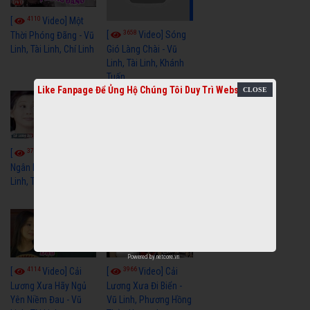
4110
[
Video] Một
3658
[
Video] Sóng
Thời Phóng Đãng - Vũ
Linh, Tài Linh, Chí Linh
Gió Làng Chài - Vũ
Linh, Tài Linh, Khánh
Tuấn
Like Fanpage Để Ủng Hộ Chúng Tôi Duy Trì Website
3768
3440
[
Video] Dãy
[
Video] Nhạc
Ngân Hà - Vũ Linh, Tài
Tình - Vũ Linh, Thoại
Linh, Thoại Mỹ
Mỹ, Phương Hồng
Thủy
Powered by
netcore.vn
4114
3966
[
Video] Cải
[
Video] Cải
Lương Xưa Hãy Ngủ
Lương Xưa Đi Biển -
Yên Niềm Đau - Vũ
Vũ Linh, Phương Hồng