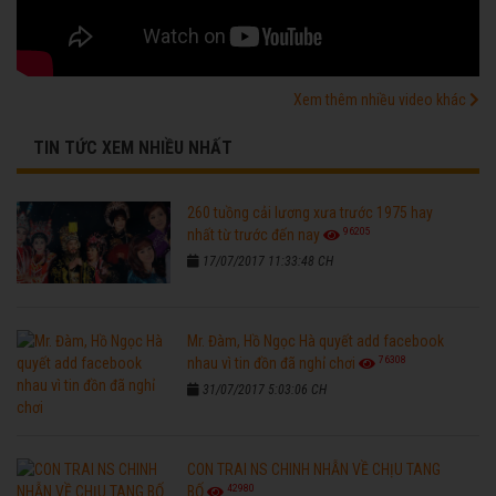
Xem thêm nhiều video khác
TIN TỨC XEM NHIỀU NHẤT
260 tuồng cải lương xưa trước 1975 hay
96205
nhất từ trước đến nay
17/07/2017 11:33:48 CH
Mr. Đàm, Hồ Ngọc Hà quyết add facebook
76308
nhau vì tin đồn đã nghỉ chơi
31/07/2017 5:03:06 CH
CON TRAI NS CHINH NHẪN VỀ CHỊU TANG
42980
BỐ