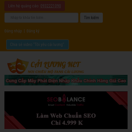
Liên hệ quảng cáo:
0932221090
Đăng nhập
|
Đăng ký
Chia sẻ video "Tôi yêu cải lương".