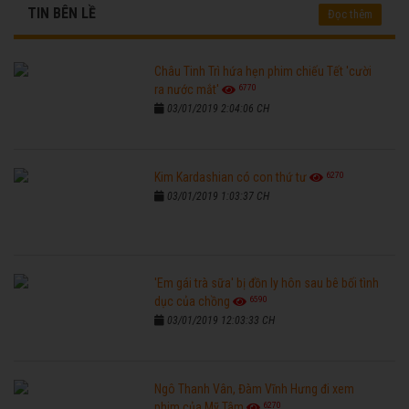
TIN BÊN LỀ
Đọc thêm
Châu Tinh Trì hứa hẹn phim chiếu Tết 'cười
6770
ra nước mắt'
03/01/2019 2:04:06 CH
6270
Kim Kardashian có con thứ tư
03/01/2019 1:03:37 CH
'Em gái trà sữa' bị đồn ly hôn sau bê bối tình
6590
dục của chồng
03/01/2019 12:03:33 CH
Ngô Thanh Vân, Đàm Vĩnh Hưng đi xem
6270
phim của Mỹ Tâm