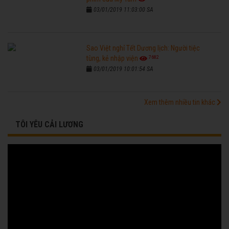
03/01/2019 11:03:00 SA
Sao Việt nghỉ Tết Dương lịch: Người tiệc
7682
tùng, kẻ nhập viện
03/01/2019 10:01:54 SA
Xem thêm nhiều tin khác
TÔI YÊU CẢI LƯƠNG