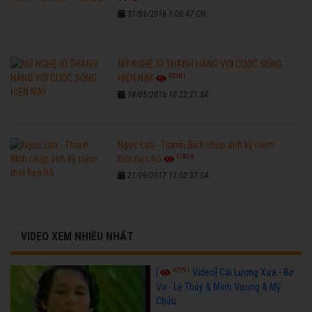
31/01/2016 1:08:47 CH
NỮ NGHỆ SĨ THANH HẰNG VỚI CUỘC SỐNG
32581
HIỆN NAY
18/05/2016 10:22:21 SA
Ngọc Lan - Thanh Bình chụp ảnh kỷ niệm
17826
thời hẹn hò
21/09/2017 11:02:37 SA
VIDEO XEM NHIỀU NHẤT
67091
[
Video] Cải Lương Xưa - Bơ
Vơ - Lệ Thủy & Minh Vương & Mỹ
Châu