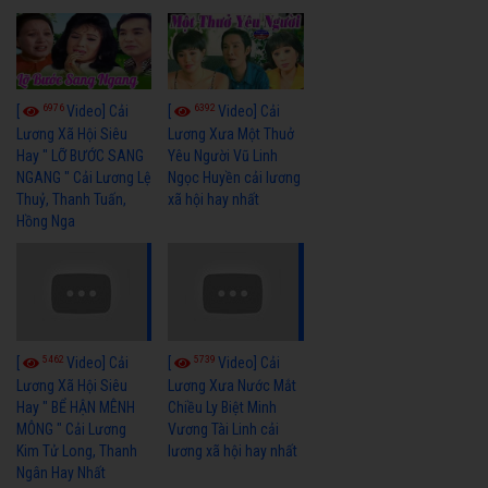
6976
6392
[
Video] Cải
[
Video] Cải
Lương Xã Hội Siêu
Lương Xưa Một Thuở
Hay " LỠ BƯỚC SANG
Yêu Người Vũ Linh
NGANG " Cải Lương Lệ
Ngọc Huyền cải lương
Thuỷ, Thanh Tuấn,
xã hội hay nhất
Hồng Nga
5462
5739
[
Video] Cải
[
Video] Cải
Lương Xã Hội Siêu
Lương Xưa Nước Mắt
Hay " BỂ HẬN MÊNH
Chiều Ly Biệt Minh
MÔNG " Cải Lương
Vương Tài Linh cải
Kim Tử Long, Thanh
lương xã hội hay nhất
Ngân Hay Nhất