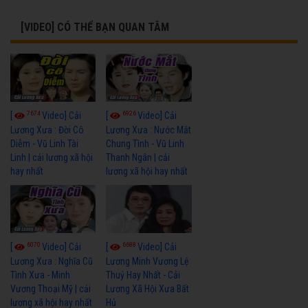
[VIDEO] CÓ THỂ BẠN QUAN TÂM
7674
6926
[
Video] Cải
[
Video] Cải
Lương Xưa : Đời Cô
Lương Xưa : Nước Mắt
Diễm - Vũ Linh Tài
Chung Tình - Vũ Linh
Linh | cải lương xã hội
Thanh Ngân | cải
hay nhất
lương xã hội hay nhất
6070
6688
[
Video] Cải
[
Video] Cải
Lương Xưa : Nghĩa Cũ
Lương Minh Vương Lệ
Tình Xưa - Minh
Thuỷ Hay Nhất - Cải
Vương Thoại Mỹ | cải
Lương Xã Hội Xưa Bất
lương xã hội hay nhất
Hủ