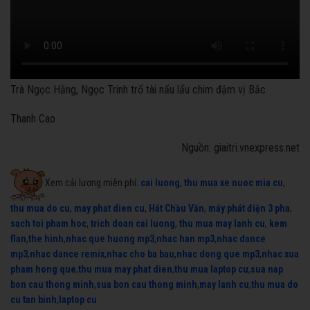
Trà Ngọc Hằng, Ngọc Trinh trổ tài nấu lẩu chim đậm vị Bắc
Thanh Cao
Nguồn: giaitri.vnexpress.net
Xem cải lương miễn phí:
cai luong
,
thu mua xe nuoc mia cu
,
thu mua do cu
,
may phat dien cu
,
Hát Chầu Văn
,
máy phát điện 3 pha
,
sach toi pham hoc
,
trich doan cai luong
,
thu mua may lanh cu
,
kem
flan
,
the hinh
,
nhac que huong mp3
,
nhac han mp3
,
nhac dance
mp3
,
nhac dance remix
,
nhac cho ba bau
,
nhac dong que mp3
,
nhac xua
pham hong que
,
thu mua may phat dien
,
thu mua laptop cu
,
sua nap
bon cau thong minh
,
sua bon cau thong minh
,
may lanh cu
,
thu mua do
cu tan binh
,
laptop cu