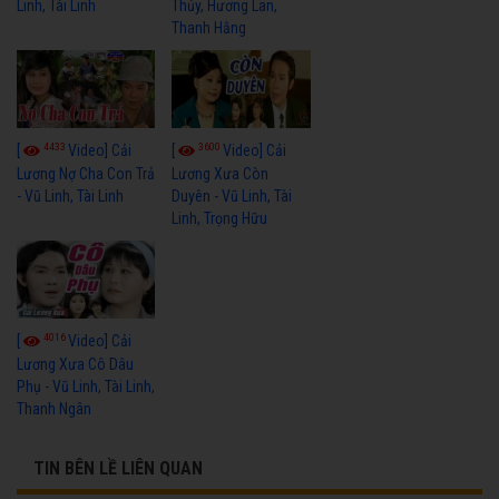
Linh, Tài Linh
Thủy, Hương Lan,
Thanh Hằng
4433
3600
[
Video] Cải
[
Video] Cải
Lương Nợ Cha Con Trả
Lương Xưa Còn
- Vũ Linh, Tài Linh
Duyên - Vũ Linh, Tài
Linh, Trọng Hữu
4016
[
Video] Cải
Lương Xưa Cô Dâu
Phụ - Vũ Linh, Tài Linh,
Thanh Ngân
TIN BÊN LỀ LIÊN QUAN