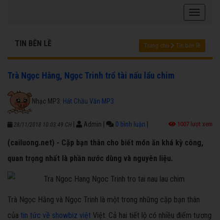
TIN BÊN LỀ
Trang chủ
Tin bên lề
Trà Ngọc Hằng, Ngọc Trinh trổ tài nấu lẩu chim
Nhạc MP3:
Hát Chầu Văn MP3
|
Admin
|
0 bình luận
|
1007 lượt xem
28/11/2018 10:03:49 CH
(cailuong.net) - Cặp bạn thân cho biết món ăn khá kỳ công,
quan trọng nhất là phần nước dùng và nguyên liệu.
Trà Ngọc Hằng và Ngọc Trinh là một trong những cặp bạn thân
của
tin tức về showbiz việt
Việt. Cả hai tiết lộ có nhiều điểm tương