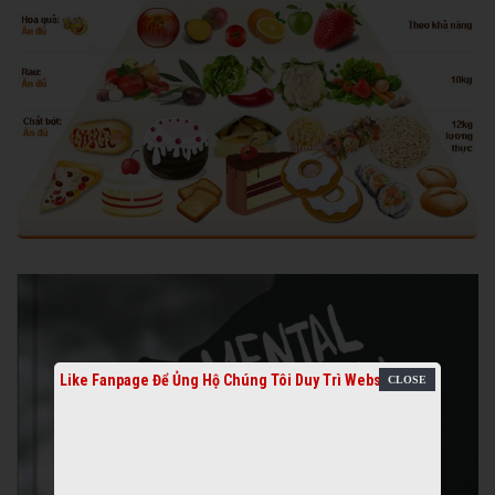
Like Fanpage Để Ủng Hộ Chúng Tôi Duy Trì Website