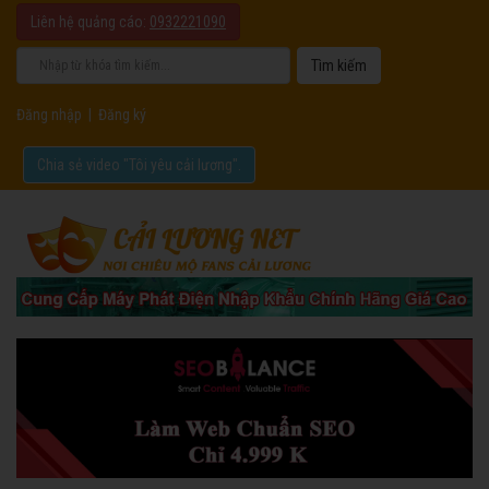
Liên hệ quảng cáo:
0932221090
Đăng nhập
|
Đăng ký
Chia sẻ video "Tôi yêu cải lương".