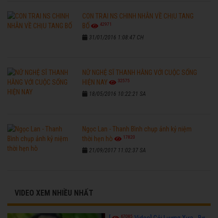
CON TRAI NS CHINH NHẪN VỀ CHỊU TANG
42971
BỐ
31/01/2016 1:08:47 CH
NỮ NGHỆ SĨ THANH HẰNG VỚI CUỘC SỐNG
32575
HIỆN NAY
18/05/2016 10:22:21 SA
Ngọc Lan - Thanh Bình chụp ảnh kỷ niệm
17820
thời hẹn hò
21/09/2017 11:02:37 SA
VIDEO XEM NHIỀU NHẤT
67085