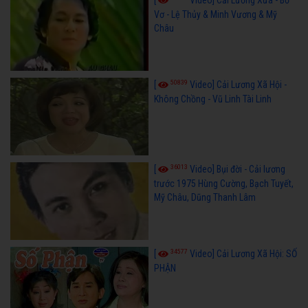
[
Video] Cải Lương Xưa - Bơ
Vơ - Lệ Thủy & Minh Vương & Mỹ
Châu
50839
[
Video] Cải Lương Xã Hội -
Không Chồng - Vũ Linh Tài Linh
36013
[
Video] Bụi đời - Cải lương
trước 1975 Hùng Cường, Bạch Tuyết,
Mỹ Châu, Dũng Thanh Lâm
34577
[
Video] Cải Lương Xã Hội: SỐ
PHẬN