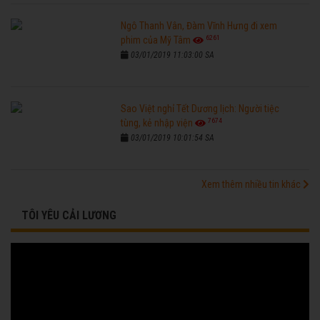
Ngô Thanh Vân, Đàm Vĩnh Hưng đi xem
6261
phim của Mỹ Tâm
03/01/2019 11:03:00 SA
Sao Việt nghỉ Tết Dương lịch: Người tiệc
7674
tùng, kẻ nhập viện
03/01/2019 10:01:54 SA
Xem thêm nhiều tin khác
TÔI YÊU CẢI LƯƠNG