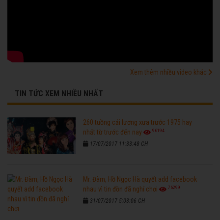
Xem thêm nhiều video khác
TIN TỨC XEM NHIỀU NHẤT
260 tuồng cải lương xưa trước 1975 hay
96194
nhất từ trước đến nay
17/07/2017 11:33:48 CH
Mr. Đàm, Hồ Ngọc Hà quyết add facebook
76299
nhau vì tin đồn đã nghỉ chơi
31/07/2017 5:03:06 CH