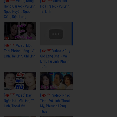
[
Video] Bông
[
Video] Khi
Hồng Cài Áo - Vũ Linh,
Hoa Trà Nở - Vũ Linh,
Ngọc Huyền, Ngọc
Tài Linh
Giàu, Diệp Lang
4111
[
Video] Một
3659
[
Video] Sóng
Thời Phóng Đãng - Vũ
Linh, Tài Linh, Chí Linh
Gió Làng Chài - Vũ
Linh, Tài Linh, Khánh
Tuấn
3770
3441
[
Video] Dãy
[
Video] Nhạc
Ngân Hà - Vũ Linh, Tài
Tình - Vũ Linh, Thoại
Linh, Thoại Mỹ
Mỹ, Phương Hồng
Thủy