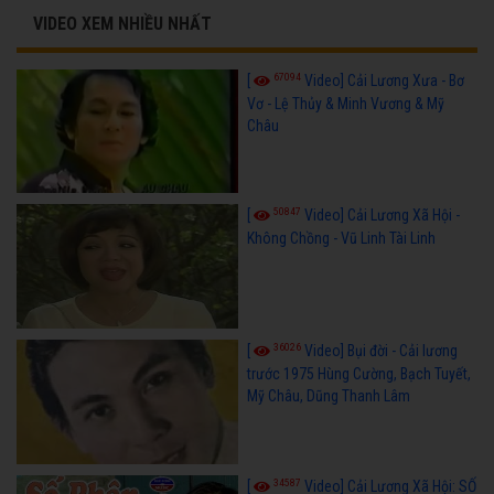
VIDEO XEM NHIỀU NHẤT
67094
[
Video] Cải Lương Xưa - Bơ
Vơ - Lệ Thủy & Minh Vương & Mỹ
Châu
50847
[
Video] Cải Lương Xã Hội -
Không Chồng - Vũ Linh Tài Linh
36026
[
Video] Bụi đời - Cải lương
trước 1975 Hùng Cường, Bạch Tuyết,
Mỹ Châu, Dũng Thanh Lâm
34587
[
Video] Cải Lương Xã Hội: SỐ