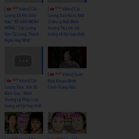
5465
5740
[
Video] Cải
[
Video] Cải
Lương Xã Hội Siêu
Lương Xưa Nước Mắt
Hay " BỂ HẬN MÊNH
Chiều Ly Biệt Minh
MÔNG " Cải Lương
Vương Tài Linh cải
Kim Tử Long, Thanh
lương xã hội hay nhất
Ngân Hay Nhất
6044
[
Video] Quán
6328
[
Video] Cải
Nửa Khuya-Minh
Cảnh-Trọng Hữu
Lương Xưa : Rồi 30
Năm Sau - Minh
Vương Lệ Thủy | cải
lương xã hội hay nhất
9060
7354