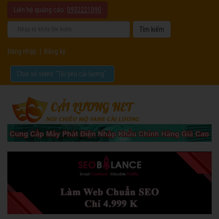
Liên hệ quảng cáo:
0932221090
Đăng nhập
|
Đăng ký
Chia sẻ video "Tôi yêu cải lương".