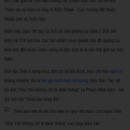
kết, trao giải và triển lãm những tác phẩm xuất sắc tại Hà Nội.
Tham dự sự kiện có ông Vi Kiến Thành - Cục trưởng Mỹ thuật
Nhiếp ảnh và Triển lãm.
Năm nay, cuộc thi quy tụ 165 bộ ảnh phóng sự (gần 2.500 ảnh
đơn) và 374 ảnh bìa. Các tác phẩm xoay quanh chủ đề quảng bá
hình ảnh đất nước, cuộc sống và đặc biệt là di sản thế giới tại Việt
Nam.
Giải đặc biệt ở hạng mục ảnh bộ và bìa được trao cho hai
nghệ sĩ
không chuyên. Đó là
tác giả kịch bản cải lương
Diệp Bảo Tân với
bộ ảnh "Hòn Yến không chỉ là danh thắng" và Phạm Minh Đức - tác
giả ảnh bìa "Sóng lúa sóng đời".
"Hòn Yến không chỉ là danh thắng" của Diệp Bảo Tân.