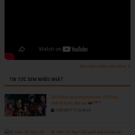
Xem thêm nhiều video khác
TIN TỨC XEM NHIỀU NHẤT
260 tuồng cải lương xưa trước 1975 hay
96215
nhất từ trước đến nay
17/07/2017 11:33:48 CH
Mr. Đàm, Hồ Ngọc Hà quyết add facebook