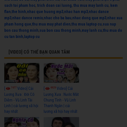
sach toi pham hoc
,
trich doan cai luong
,
thu mua may lanh cu
,
kem
flan
,
the hinh
,
nhac que huong mp3
,
nhac han mp3
,
nhac dance
mp3
,
nhac dance remix
,
nhac cho ba bau
,
nhac dong que mp3
,
nhac xua
pham hong que
,
thu mua may phat dien
,
thu mua laptop cu
,
sua nap
bon cau thong minh
,
sua bon cau thong minh
,
may lanh cu
,
thu mua do
cu tan binh
,
laptop cu
[VIDEO] CÓ THỂ BẠN QUAN TÂM
7677
6929
[
Video] Cải
[
Video] Cải
Lương Xưa : Đời Cô
Lương Xưa : Nước Mắt
Diễm - Vũ Linh Tài
Chung Tình - Vũ Linh
Linh | cải lương xã hội
Thanh Ngân | cải
hay nhất
lương xã hội hay nhất