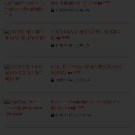
76309
nhau vì tin đồn đã nghỉ chơi
31/07/2017 5:03:06 CH
CON TRAI NS CHINH NHẪN VỀ CHỊU TANG
42984
BỐ
31/01/2016 1:08:47 CH
NỮ NGHỆ SĨ THANH HẰNG VỚI CUỘC SỐNG
32583
HIỆN NAY
18/05/2016 10:22:21 SA
Ngọc Lan - Thanh Bình chụp ảnh kỷ niệm
17828
thời hẹn hò
21/09/2017 11:02:37 SA