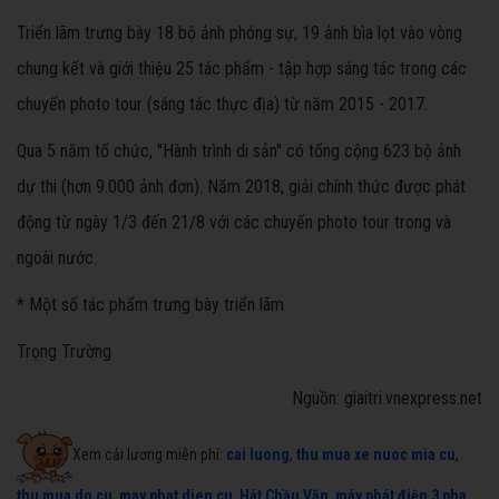
Triển lãm trưng bày 18 bộ ảnh phóng sự, 19 ảnh bìa lọt vào vòng
chung kết và giới thiệu 25 tác phẩm - tập hợp sáng tác trong các
chuyến photo tour (sáng tác thực địa) từ năm 2015 - 2017.
Qua 5 năm tổ chức, "Hành trình di sản" có tổng cộng 623 bộ ảnh
dự thi (hơn 9.000 ảnh đơn). Năm 2018, giải chính thức được phát
động từ ngày 1/3 đến 21/8 với các chuyến photo tour trong và
ngoài nước.
* Một số tác phẩm trưng bày triển lãm
Trọng Trường
Nguồn: giaitri.vnexpress.net
Xem cải lương miễn phí:
cai luong
,
thu mua xe nuoc mia cu
,
thu mua do cu
,
may phat dien cu
,
Hát Chầu Văn
,
máy phát điện 3 pha
,