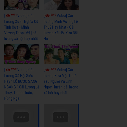
6074
6690
[
Video] Cải
[
Video] Cải
Lương Xưa : Nghĩa Cũ
Lương Minh Vương Lệ
Tình Xưa - Minh
Thuỷ Hay Nhất - Cải
Vương Thoại Mỹ | cải
Lương Xã Hội Xưa Bất
lương xã hội hay nhất
Hủ
6980
6395
[
Video] Cải
[
Video] Cải
Lương Xã Hội Siêu
Lương Xưa Một Thuở
Hay " LỠ BƯỚC SANG
Yêu Người Vũ Linh
NGANG " Cải Lương Lệ
Ngọc Huyền cải lương
Thuỷ, Thanh Tuấn,
xã hội hay nhất
Hồng Nga