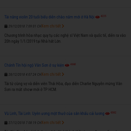
4225
Tài năng violin 20 tuổi biểu diễn chào năm mới ở Hà Nội
Xem chi tiết
29/12/2018 7:09:01 CH
Chương trình hòa nhạc quy tụ các nghệ sĩ Việt Nam và quốc tế, diễn ra vào
20h ngày 1/1/2019 tại Nhà hát Lớn.
4660
Chánh Tín hội ngộ Vân Sơn ở sự kiện
Xem chi tiết
28/12/2018 4:07:24 CH
Tài tử cùng vợ và diễn viên Thái Hòa, đạo diễn Charlie Nguyễn mừng Vân
Sơn ra mắt show mới ở TP HCM.
6582
Vũ Linh, Tài Linh: Uyên ương một thưở của sân khấu cải lương
Xem chi tiết
27/12/2018 7:08:19 CH