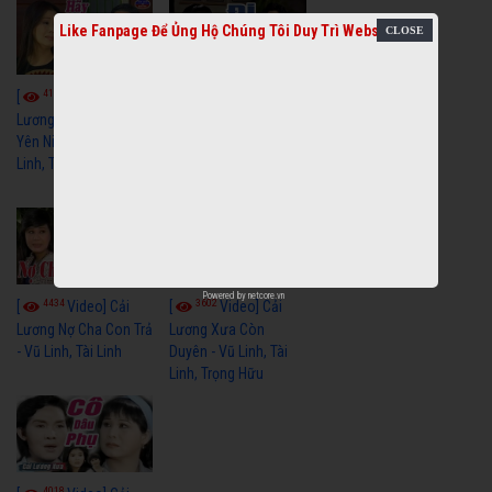
Like Fanpage Để Ủng Hộ Chúng Tôi Duy Trì Website
4115
3966
[
Video] Cải
[
Video] Cải
Lương Xưa Hãy Ngủ
Lương Xưa Đi Biển -
Yên Niềm Đau - Vũ
Vũ Linh, Phương Hồng
Linh, Tài Linh
Thủy, Hương Lan,
Thanh Hằng
Powered by
netcore.vn
4434
3602
[
Video] Cải
[
Video] Cải
Lương Nợ Cha Con Trả
Lương Xưa Còn
- Vũ Linh, Tài Linh
Duyên - Vũ Linh, Tài
Linh, Trọng Hữu
4018