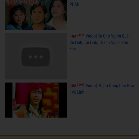
PHẬN
24595
[
Video] Kẻ Chợ Người Quê -
Vũ Linh, Tài Linh, Thanh Ngân, Tấn
Beo
23613
[
Video] Phạm Công Cúc Hoa
- Vũ Linh