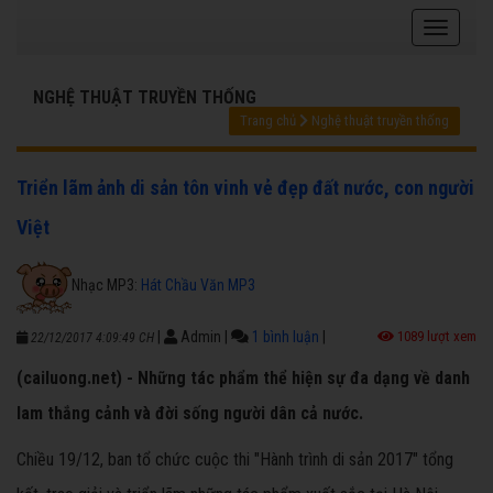
NGHỆ THUẬT TRUYỀN THỐNG
Trang chủ
Nghệ thuật truyền thống
Triển lãm ảnh di sản tôn vinh vẻ đẹp đất nước, con người
Việt
Nhạc MP3:
Hát Chầu Văn MP3
|
Admin
|
1 bình luận
|
1089 lượt xem
22/12/2017 4:09:49 CH
(cailuong.net) - Những tác phẩm thể hiện sự đa dạng về danh
lam thắng cảnh và đời sống người dân cả nước.
Chiều 19/12, ban tổ chức cuộc thi "Hành trình di sản 2017" tổng