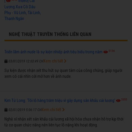
[
Video] Cải
Lương Xưa Cô Dâu
Phụ - Vũ Linh, Tài Linh,
Thanh Ngân
NGHỆ THUẬT TRUYỀN THỐNG LIÊN QUAN
5136
Triển lãm ảnh nude là sự kiện nhiếp ảnh tiêu biểu trong năm
Xem chi tiết
03/01/2019 12:03:49 CH
Sự kiện được nhận xét thu hút sự quan tâm của công chúng, giúp người
xem có cái nhìn cởi mở hơn về ảnh nude.
5355
Kim Tử Long: 'Tôi lỗ hàng trăm triệu vì gây dựng sân khấu cải lương'
Xem chi tiết
02/01/2019 5:06:17 CH
Nghệ sĩ nhận xét sân khấu cải lương xã hội hóa chưa nhận hỗ trợ kịp thời
từ cơ quan chức năng nên liên tục lỗ nặng khi hoạt động.