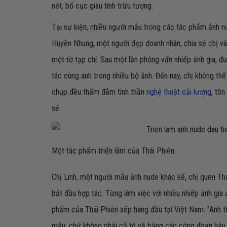
nét, bố cục giàu tính trừu tượng.
Tại sự kiện, nhiều người mẫu trong các tác phẩm ảnh n
Huyền Nhung, một người đẹp doanh nhân, chia sẻ chị và
một tờ tạp chí. Sau một lần phỏng vấn nhiếp ảnh gia, 
tác cùng anh trong nhiều bộ ảnh. Đến nay, chị không th
chụp đều thấm đẫm tinh thần
nghệ thuật cải lương
, tô
sẻ.
Một tác phẩm triển lãm của Thái Phiên.
Chị Linh, một người mẫu ảnh nude khác kể, chị quen Th
bắt đầu hợp tác. Từng làm việc với nhiều nhiếp ảnh gia 
phẩm của Thái Phiên xếp hàng đầu tại Việt Nam. "Anh t
mẫu, chứ không phải cố tô vẽ bằng các công đoạn hậu k