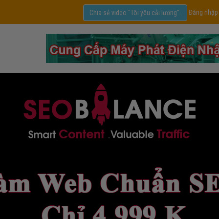
Đăng nhập
Chia sẻ video "Tôi yêu cải lương".