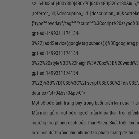
sz=640x360|400x300|480x70|640x480|320x180&iu=\/27
[referrer_url]&description_url=[description_url]&correlat
{"type":"overlay","tag":"","script":"%3Cscript
gpt-ad-1499311174134-
0%22).addService(googletag.pubads())%3Bgoogletag.
gpt-ad-1499311174134-
0%22%20style%3D%22height%3A70px%3B%20width%3A4
gpt-ad-1499311174134-
0%22)%3B%7D)%3B%3C%2Fscript%3E%3C%2Fdiv%3E","size":"
data-ex="st=0&bs=0&pt=0">
Một số bức ảnh trưng bày trong buổi triển lãm của Thái
Mải mê ngắm một bức người mẫu khỏa thân trên ghềnh 
ngưỡng mộ phong cách của Thái Phiên. Buổi triển lãm nà
cực hơn để thưởng lãm những tác phẩm mang đề tài n