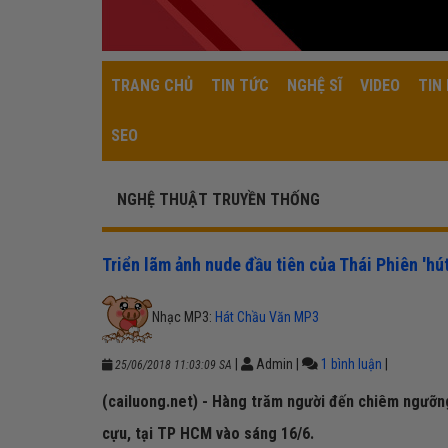
TRANG CHỦ
TIN TỨC
NGHỆ SĨ
VIDEO
TIN 
SEO
NGHỆ THUẬT TRUYỀN THỐNG
Triển lãm ảnh nude đầu tiên của Thái Phiên 'hú
Nhạc MP3:
Hát Chầu Văn MP3
|
Admin
|
1 bình luận
|
25/06/2018 11:03:09 SA
(cailuong.net) - Hàng trăm người đến chiêm ngưỡng
cựu, tại TP HCM vào sáng 16/6.