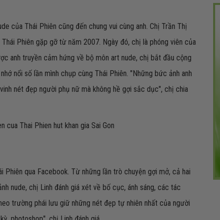
ude của Thái Phiên cũng đến chung vui cùng anh. Chị Trần Thị
 Thái Phiên gặp gỡ từ năm 2007. Ngày đó, chị là phóng viên của
được anh truyền cảm hứng về bộ môn art nude, chị bắt đầu cộng
ể nhớ nổi số lần mình chụp cùng Thái Phiên. "Những bức ảnh anh
n vinh nét đẹp người phụ nữ mà không hề gợi sắc dục", chị chia
ái Phiên qua Facebook. Từ những lần trò chuyện gợi mở, cả hai
ảnh nude, chị Linh đánh giá xét về bố cục, ánh sáng, các tác
heo trường phái lưu giữ những nét đẹp tự nhiên nhất của người
ỳ, photoshop", chị Linh đánh giá.