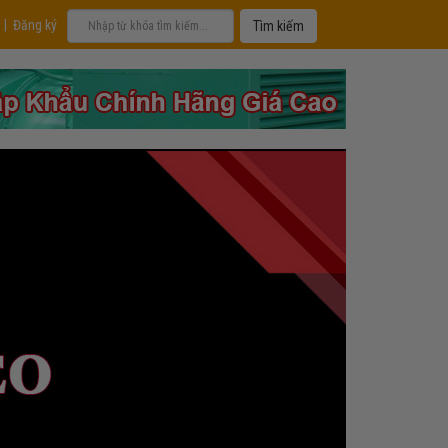
|
Đăng ký