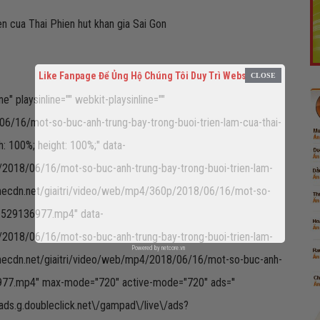
Like Fanpage Để Ủng Hộ Chúng Tôi Duy Trì Website
 playsinline="" webkit-playsinline=""
06/16/mot-so-buc-anh-trung-bay-trong-buoi-trien-lam-cua-thai-
 100%; height: 100%;" data-
/2018/06/16/mot-so-buc-anh-trung-bay-trong-buoi-trien-lam-
vnecdn.net/giaitri/video/web/mp4/360p/2018/06/16/mot-so-
n-1529136977.mp4" data-
/2018/06/16/mot-so-buc-anh-trung-bay-trong-buoi-trien-lam-
Powered by
netcore.vn
vnecdn.net/giaitri/video/web/mp4/2018/06/16/mot-so-buc-anh-
36977.mp4" max-mode="720" active-mode="720" ads=''
pubads.g.doubleclick.net\/gampad\/live\/ads?