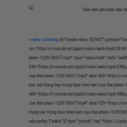
<
video cải lương
id="media-video-207407" preload="none"
src="https://v.vnecdn.net/giaitri/video/web/mp4/2018/
phien-1529136977.mp4" type="video/mp4" style="width:
240="https://v.vnecdn.net/giaitri/video/web/mp4/240p
cua-thai-phien-1529136977.mp4" data-360="https://v.
buc-anh-trung-bay-trong-buoi-trien-lam-cua-thai-phie
480="https://v.vnecdn.net/giaitri/video/web/mp4/480p
cua-thai-phien-1529136977.mp4" data-720="https://v.
trung-bay-trong-buoi-trien-lam-cua-thai-phien-15291
adsconfig='{"adlist":[{"type":"preroll","tag":"https:\/\/