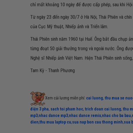
chỉ mất khoảng 10 ngày để được cấp phép, sau khi Hội
Từ ngày 23 đến ngày 30/7 ở Hà Nội, Thái Phiên và chín t
của Cục Mỹ thuật, Nhiếp ảnh và Triển lãm.
Thái Phiên sinh năm 1960 tại Huế. Ông bắt đầu chụp ản
từng đoạt 50 giải thưởng trong và ngoài nước. Ông đượ
Nghệ sĩ Nhiếp ảnh Việt Nam. Hiện Thái Phiên sinh sống
Tam Kỳ - Thanh Phương
Xem cải lương miễn phí:
cai luong
,
thu mua xe nuo
điện 3 pha
,
sach toi pham hoc
,
trich doan cai luong
,
thu m
mp3
,
nhac dance mp3
,
nhac dance remix
,
nhac cho ba bau
,
dien
,
thu mua laptop cu
,
sua nap bon cau thong minh
,
sua 