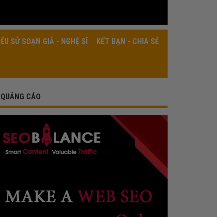
IỂU SỬ SOẠN GIẢ - NGHỆ SĨ
KẾT BẠN - CHIA SẺ
QUẢNG CÁO