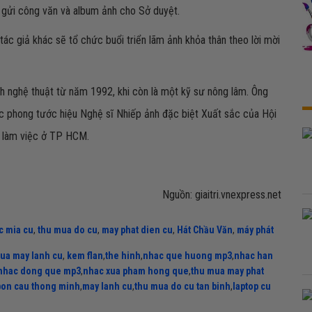
 gửi công văn và album ảnh cho Sở duyệt.
ác giả khác sẽ tổ chức buổi triển lãm ảnh khỏa thân theo lời mời
h nghệ thuật từ năm 1992, khi còn là một kỹ sư nông lâm. Ông
c phong tước hiệu Nghệ sĩ Nhiếp ảnh đặc biệt Xuất sắc của Hội
, làm việc ở TP HCM.
Nguồn: giaitri.vnexpress.net
c mia cu
,
thu mua do cu
,
may phat dien cu
,
Hát Chầu Văn
,
máy phát
ua may lanh cu
,
kem flan
,
the hinh
,
nhac que huong mp3
,
nhac han
nhac dong que mp3
,
nhac xua pham hong que
,
thu mua may phat
bon cau thong minh
,
may lanh cu
,
thu mua do cu tan binh
,
laptop cu