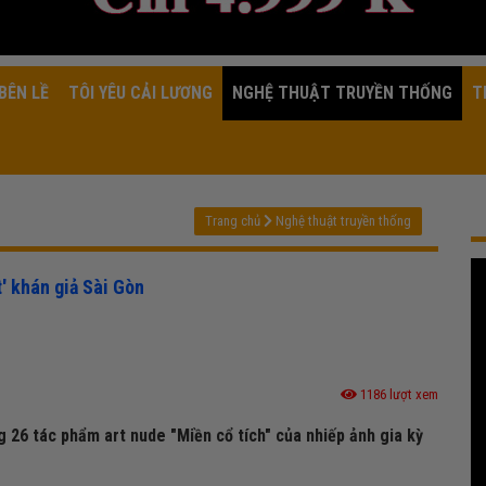
BÊN LỀ
TÔI YÊU CẢI LƯƠNG
NGHỆ THUẬT TRUYỀN THỐNG
T
Trang chủ
Nghệ thuật truyền thống
t' khán giả Sài Gòn
1186 lượt xem
 26 tác phẩm art nude "Miền cổ tích" của nhiếp ảnh gia kỳ