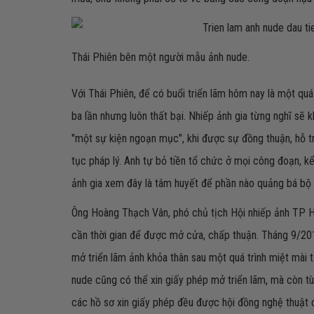
Thái Phiên bên một người mẫu ảnh nude.
Với Thái Phiên, để có buổi triển lãm hôm nay là một quá
ba lần nhưng luôn thất bại. Nhiếp ảnh gia từng nghĩ sẽ k
"một sự kiện ngoạn mục", khi được sự đồng thuận, hỗ 
tục pháp lý. Anh tự bỏ tiền tổ chức ở mọi công đoạn, kể
ảnh gia xem đây là tâm huyết để phần nào quảng bá bộ
Ông Hoàng Thạch Vân, phó chủ tịch Hội nhiếp ảnh TP HC
cần thời gian để được mở cửa, chấp thuận. Tháng 9/201
mở triển lãm ảnh khỏa thân sau một quá trình miệt mài t
nude cũng có thể xin giấy phép mở triển lãm, mà còn tù
các hồ sơ xin giấy phép đều được hội đồng nghệ thuật c