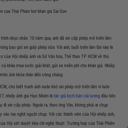
 trình nhọc nhằn. 10 năm qua, anh đã xin cấp phép mở triển lãm
hông bao giờ xin giấy phép nữa. Với anh, buổi triển lãm lần này là
trợ của Hội nhiếp ảnh và Sở Văn hóa, Thể thao TP HCM về thủ
 cả khâu mua nước giải khát, gửi xe miễn phí cho khán giả. Nhiếp
 môn ảnh khỏa thân đến công chúng.
M, cho biết tranh ảnh nude khó xin phép mở triển lãm vì luôn
7, nhiếp ảnh gia Hạo Nhiên là
tác giả kịch bản cải lương
đầu tiên
ự đi xin cấp phép. Ngoài ra, theo ông Vân, không phải ai chụp
y vào tay nghề người chụp. Với các thành viên của Hội nhiếp ảnh,
ủa Hội xét duyệt tiêu chí nghệ thuật. Trường hợp của Thái Phiên