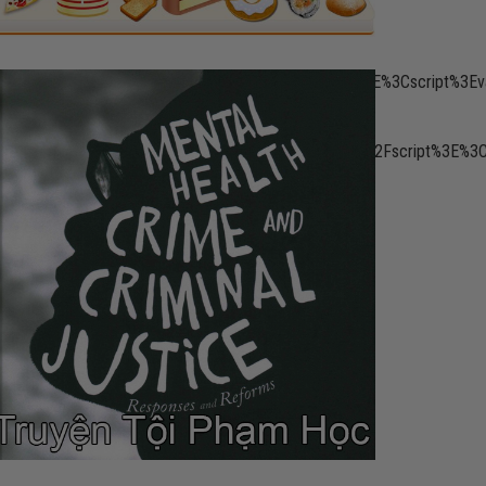
put=vast&unviewed_position_start=1&url=
gservices.com%2Ftag%2Fjs%2Fgpt.js%22%3E%3C%2Fscript%3E%3Cscri
tyDivs()%3Bgoogletag.enableServices()%3B%7D)%3B%3C%2Fscript%3E%3
oogletag.display(%22div-
}]}'