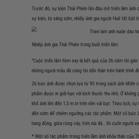
Trước đó, sự kiện Thái Phiên lần đầu mở triển lãm ảnh 
sự kiện, từ sáng sớm, nhiếp ảnh gia người Huế tất bật 
Nhiếp ảnh gia Thái Phiên trong buổi triển lãm.
"Cuộc triển lãm hôm nay là kết quả của 26 năm tôi gắn
những người mẫu đã cùng tôi dấn thân trên hành trình đi 
26 bức ảnh được chọn lựa từ 95 trong sách ảnh
Miền cổ
phẩm được in giới hạn với kích thước thu nhỏ. Ở không g
khổ ảnh lên đến 1,5 m in trên nền vải bạt. Theo lịch, s
đến sớm để chiêm ngưỡng các tác phẩm. Một số bức ản
hang động, giữa rừng cây, trên núi đá... lôi cuốn người x
* Một số tác phẩm trong triển lãm ảnh khỏa thân của T