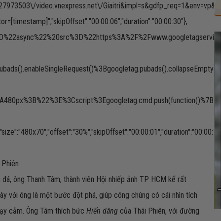
973503\/video.vnexpress.net\/Giaitri&impl=s&gdfp_req=1&env=vp&out
or=[timestamp]","skipOffset":"00:00:06","duration":"00:00:30"},
%20async%3D%22async%22%20src%3D%22https%3A%2F%2Fwww.googleta
pubads().enableSingleRequest()%3Bgoogletag.pubads().collapseEmp
80px%3B%22%3E%3Cscript%3Egoogletag.cmd.push(function()%7B%20g
480x70","offset":"30%","skipOffset":"00:00:01","duration":"00:00:15"
 Phiên
đá, ông Thanh Tâm, thành viên Hội nhiếp ảnh TP HCM kể rất
y với ông là một bước đột phá, giúp công chúng có cái nhìn tích
hạy cảm. Ông Tâm thích bức
Hiến dâng
của Thái Phiên, với đường