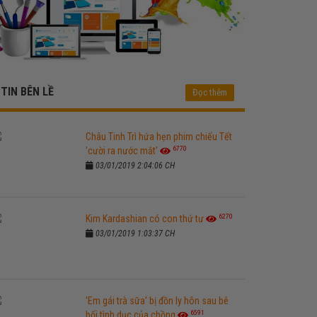
TIN BÊN LỀ
Đọc thêm
Châu Tinh Trì hứa hẹn phim chiếu Tết
6770
'cười ra nước mắt'
03/01/2019 2:04:06 CH
6270
Kim Kardashian có con thứ tư
03/01/2019 1:03:37 CH
'Em gái trà sữa' bị đồn ly hôn sau bê
6591
bối tình dục của chồng