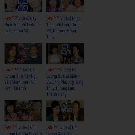
3768
3440
[
Video] Dãy
[
Video] Nhạc
Ngân Hà - Vũ Linh, Tài
Tình - Vũ Linh, Thoại
Linh, Thoại Mỹ
Mỹ, Phương Hồng
Thủy
4114
3966
[
Video] Cải
[
Video] Cải
Lương Xưa Hãy Ngủ
Lương Xưa Đi Biển -
Yên Niềm Đau - Vũ
Vũ Linh, Phương Hồng
Linh, Tài Linh
Thủy, Hương Lan,
Thanh Hằng
4433
3601
[
Video] Cải
[
Video] Cải
Lương Nợ Cha Con Trả
Lương Xưa Còn