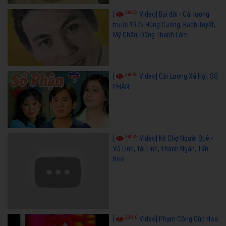
36023
[
Video] Bụi đời - Cải lương
trước 1975 Hùng Cường, Bạch Tuyết,
Mỹ Châu, Dũng Thanh Lâm
34585
[
Video] Cải Lương Xã Hội: SỐ
PHẬN
24592
[
Video] Kẻ Chợ Người Quê -
Vũ Linh, Tài Linh, Thanh Ngân, Tấn
Beo
23610
[
Video] Phạm Công Cúc Hoa