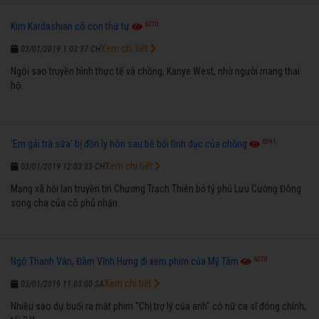
6270
Kim Kardashian có con thứ tư
Xem chi tiết
03/01/2019 1:03:37 CH
Ngôi sao truyền hình thực tế và chồng, Kanye West, nhờ người mang thai
hộ.
6591
'Em gái trà sữa' bị đồn ly hôn sau bê bối tình dục của chồng
Xem chi tiết
03/01/2019 12:03:33 CH
Mạng xã hội lan truyền tin Chương Trạch Thiên bỏ tỷ phú Lưu Cường Đông
song cha của cô phủ nhận.
6270
Ngô Thanh Vân, Đàm Vĩnh Hưng đi xem phim của Mỹ Tâm
Xem chi tiết
03/01/2019 11:03:00 SA
Nhiều sao dự buổi ra mắt phim "Chị trợ lý của anh" có nữ ca sĩ đóng chính,