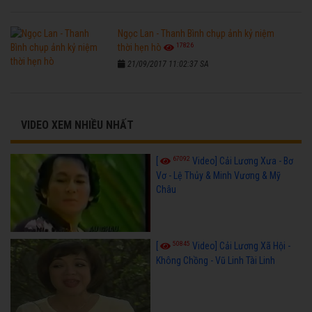
Ngọc Lan - Thanh Bình chụp ảnh kỷ niệm
17826
thời hẹn hò
21/09/2017 11:02:37 SA
VIDEO XEM NHIỀU NHẤT
67092
[
Video] Cải Lương Xưa - Bơ
Vơ - Lệ Thủy & Minh Vương & Mỹ
Châu
50845
[
Video] Cải Lương Xã Hội -
Không Chồng - Vũ Linh Tài Linh