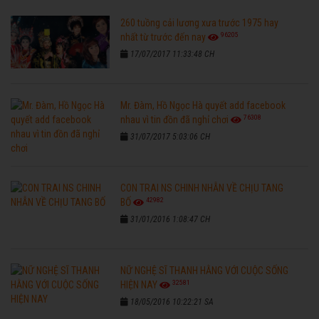
260 tuồng cải lương xưa trước 1975 hay
96205
nhất từ trước đến nay
17/07/2017 11:33:48 CH
Mr. Đàm, Hồ Ngọc Hà quyết add facebook
76308
nhau vì tin đồn đã nghỉ chơi
31/07/2017 5:03:06 CH
CON TRAI NS CHINH NHẪN VỀ CHỊU TANG
42982
BỐ
31/01/2016 1:08:47 CH
NỮ NGHỆ SĨ THANH HẰNG VỚI CUỘC SỐNG
32581
HIỆN NAY
18/05/2016 10:22:21 SA