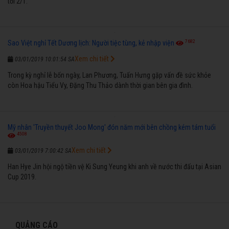
tối 2/1.
7682
Sao Việt nghỉ Tết Dương lịch: Người tiệc tùng, kẻ nhập viện
Xem chi tiết
03/01/2019 10:01:54 SA
Trong kỳ nghỉ lễ bốn ngày, Lan Phương, Tuấn Hưng gặp vấn đề sức khỏe
còn Hoa hậu Tiểu Vy, Đặng Thu Thảo dành thời gian bên gia đình.
Mỹ nhân 'Truyền thuyết Joo Mong' đón năm mới bên chồng kém tám tuổi
4508
Xem chi tiết
03/01/2019 7:00:42 SA
Han Hye Jin hội ngộ tiền vệ Ki Sung Yeung khi anh về nước thi đấu tại Asian
Cup 2019.
QUẢNG CÁO