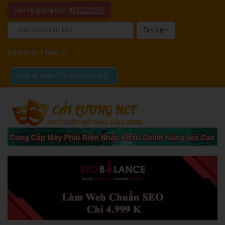
Liên hệ quảng cáo:
0932221090
Đăng nhập
|
Đăng ký
Chia sẻ video "Tôi yêu cải lương".