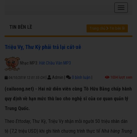
TIN BÊN LỀ
Trang chủ
Tin bên lề
Triệu Vy, Thư Kỳ phải trả lại cát-xê
Nhạc MP3:
Hát Chầu Văn MP3
|
Admin
|
0 bình luận
|
1034 lượt xem
04/10/2018 12:01:55 CH
(cailuong.net) - Hai nữ diễn viên cùng Tô Hữu Bằng chấp hành
quy định về hạn mức thù lao cho nghệ sĩ của cơ quan quản lý
Trung Quốc.
Theo
Ettoday
, Thư Kỳ, Triệu Vy nhận mỗi người 50 triệu nhân dân
tệ (7,2 triệu USD) khi ghi hình chương trình thực tế
Nhà hàng Trung