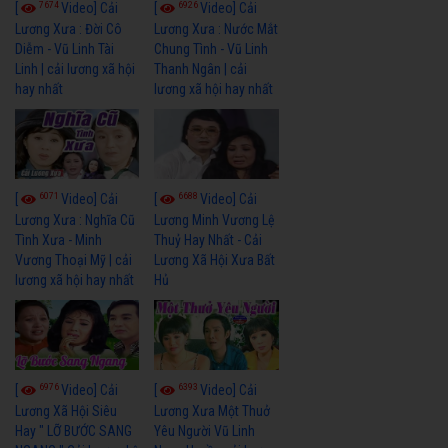
7674
6926
[
Video] Cải
[
Video] Cải
Lương Xưa : Đời Cô
Lương Xưa : Nước Mắt
Diễm - Vũ Linh Tài
Chung Tình - Vũ Linh
Linh | cải lương xã hội
Thanh Ngân | cải
hay nhất
lương xã hội hay nhất
6071
6688
[
Video] Cải
[
Video] Cải
Lương Xưa : Nghĩa Cũ
Lương Minh Vương Lệ
Tình Xưa - Minh
Thuỷ Hay Nhất - Cải
Vương Thoại Mỹ | cải
Lương Xã Hội Xưa Bất
lương xã hội hay nhất
Hủ
6976
6393
[
Video] Cải
[
Video] Cải
Lương Xã Hội Siêu
Lương Xưa Một Thuở
Hay " LỠ BƯỚC SANG
Yêu Người Vũ Linh