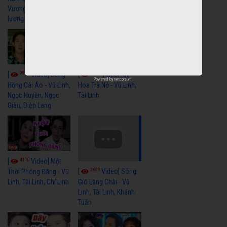
Vương Lệ Thủy | cải
lương xã hội hay nhất
9059
7352
[
Video] Bông
[
Video] Khi
Powered by
netcore.vn
Hồng Cài Áo - Vũ Linh,
Hoa Trà Nở - Vũ Linh,
Ngọc Huyền, Ngọc
Tài Linh
Giàu, Diệp Lang
4110
[
Video] Một
3659
[
Video] Sóng
Thời Phóng Đãng - Vũ
Linh, Tài Linh, Chí Linh
Gió Làng Chài - Vũ
Linh, Tài Linh, Khánh
Tuấn