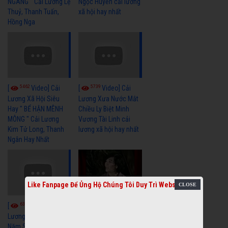
NGANG " Cải Lương Lệ
Ngọc Huyền cải lương
Thuỷ, Thanh Tuấn,
xã hội hay nhất
Hồng Nga
5462
5739
[
Video] Cải
[
Video] Cải
Lương Xã Hội Siêu
Lương Xưa Nước Mắt
Hay " BỂ HẬN MÊNH
Chiều Ly Biệt Minh
MÔNG " Cải Lương
Vương Tài Linh cải
Kim Tử Long, Thanh
lương xã hội hay nhất
Ngân Hay Nhất
Like Fanpage Để Ủng Hộ Chúng Tôi Duy Trì Website
6041
[
Video] Quán
6327
[
Video] Cải
Nửa Khuya-Minh
Cảnh-Trọng Hữu
Lương Xưa : Rồi 30
Năm Sau - Minh