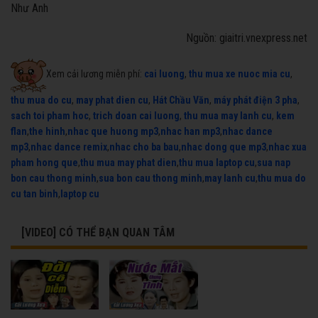
Như Anh
Nguồn: giaitri.vnexpress.net
Xem cải lương miễn phí:
cai luong
,
thu mua xe nuoc mia cu
,
thu mua do cu
,
may phat dien cu
,
Hát Chầu Văn
,
máy phát điện 3 pha
,
sach toi pham hoc
,
trich doan cai luong
,
thu mua may lanh cu
,
kem
flan
,
the hinh
,
nhac que huong mp3
,
nhac han mp3
,
nhac dance
mp3
,
nhac dance remix
,
nhac cho ba bau
,
nhac dong que mp3
,
nhac xua
pham hong que
,
thu mua may phat dien
,
thu mua laptop cu
,
sua nap
bon cau thong minh
,
sua bon cau thong minh
,
may lanh cu
,
thu mua do
cu tan binh
,
laptop cu
[VIDEO] CÓ THỂ BẠN QUAN TÂM