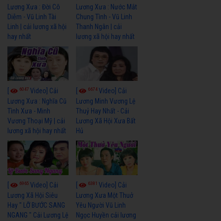
Lương Xưa : Đời Cô
Lương Xưa : Nước Mắt
Diễm - Vũ Linh Tài
Chung Tình - Vũ Linh
Linh | cải lương xã hội
Thanh Ngân | cải
hay nhất
lương xã hội hay nhất
6047
6674
[
Video] Cải
[
Video] Cải
Lương Xưa : Nghĩa Cũ
Lương Minh Vương Lệ
Tình Xưa - Minh
Thuỷ Hay Nhất - Cải
Vương Thoại Mỹ | cải
Lương Xã Hội Xưa Bất
lương xã hội hay nhất
Hủ
6965
6381
[
Video] Cải
[
Video] Cải
Lương Xã Hội Siêu
Lương Xưa Một Thuở
Hay " LỠ BƯỚC SANG
Yêu Người Vũ Linh
NGANG " Cải Lương Lệ
Ngọc Huyền cải lương