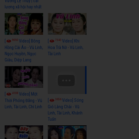
Vương Lệ Thủy | cải
lương xã hội hay nhất
9050
7343
[
Video] Bông
[
Video] Khi
Hồng Cài Áo - Vũ Linh,
Hoa Trà Nở - Vũ Linh,
Ngọc Huyền, Ngọc
Tài Linh
Giàu, Diệp Lang
4108
[
Video] Một
3656
[
Video] Sóng
Thời Phóng Đãng - Vũ
Linh, Tài Linh, Chí Linh
Gió Làng Chài - Vũ
Linh, Tài Linh, Khánh
Tuấn