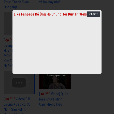
Thuỷ, Thanh Tuấn,
xã hội hay nhất
Hồng Nga
Like Fanpage Để Ủng Hộ Chúng Tôi Duy Trì Website
5456
5730
[
Video] Cải
[
Video] Cải
Lương Xã Hội Siêu
Lương Xưa Nước Mắt
Hay " BỂ HẬN MÊNH
Chiều Ly Biệt Minh
MÔNG " Cải Lương
Vương Tài Linh cải
Kim Tử Long, Thanh
lương xã hội hay nhất
Ngân Hay Nhất
Powered by
netcore.vn
6035
[
Video] Quán
6318
[
Video] Cải
Nửa Khuya-Minh
Cảnh-Trọng Hữu
Lương Xưa : Rồi 30
Năm Sau - Minh