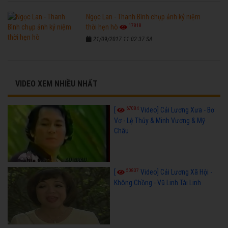
Ngọc Lan - Thanh Bình chụp ảnh kỷ niệm
17818
thời hẹn hò
21/09/2017 11:02:37 SA
VIDEO XEM NHIỀU NHẤT
67084
[
Video] Cải Lương Xưa - Bơ
Vơ - Lệ Thủy & Minh Vương & Mỹ
Châu
50837
[
Video] Cải Lương Xã Hội -
Không Chồng - Vũ Linh Tài Linh