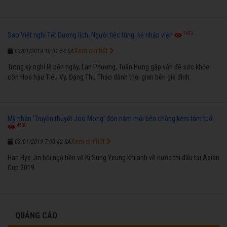
7673
Sao Việt nghỉ Tết Dương lịch: Người tiệc tùng, kẻ nhập viện
Xem chi tiết
03/01/2019 10:01:54 SA
Trong kỳ nghỉ lễ bốn ngày, Lan Phương, Tuấn Hưng gặp vấn đề sức khỏe
còn Hoa hậu Tiểu Vy, Đặng Thu Thảo dành thời gian bên gia đình.
Mỹ nhân 'Truyền thuyết Joo Mong' đón năm mới bên chồng kém tám tuổi
4500
Xem chi tiết
03/01/2019 7:00:42 SA
Han Hye Jin hội ngộ tiền vệ Ki Sung Yeung khi anh về nước thi đấu tại Asian
Cup 2019.
QUẢNG CÁO