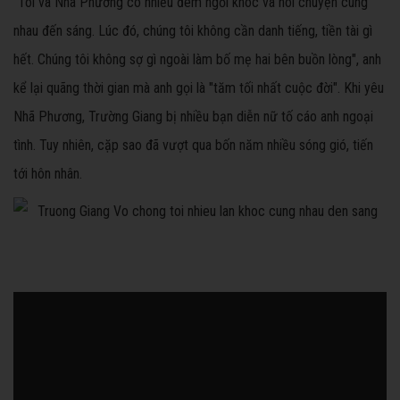
"Tôi và Nhã Phương có nhiều đêm ngồi khóc và nói chuyện cùng
nhau đến sáng. Lúc đó, chúng tôi không cần danh tiếng, tiền tài gì
hết. Chúng tôi không sợ gì ngoài làm bố mẹ hai bên buồn lòng", anh
kể lại quãng thời gian mà anh gọi là "tăm tối nhất cuộc đời". Khi yêu
Nhã Phương, Trường Giang bị nhiều bạn diễn nữ tố cáo anh ngoại
tình. Tuy nhiên, cặp sao đã vượt qua bốn năm nhiều sóng gió, tiến
tới hôn nhân.