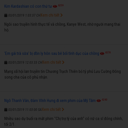
6259
Kim Kardashian có con thứ tư
Xem chi tiết
03/01/2019 1:03:37 CH
Ngôi sao truyền hình thực tế và chồng, Kanye West, nhờ người mang thai
hộ.
6578
'Em gái trà sữa' bị đồn ly hôn sau bê bối tình dục của chồng
Xem chi tiết
03/01/2019 12:03:33 CH
Mạng xã hội lan truyền tin Chương Trạch Thiên bỏ tỷ phú Lưu Cường Đông
song cha của cô phủ nhận.
6260
Ngô Thanh Vân, Đàm Vĩnh Hưng đi xem phim của Mỹ Tâm
Xem chi tiết
03/01/2019 11:03:00 SA
Nhiều sao dự buổi ra mắt phim "Chị trợ lý của anh" có nữ ca sĩ đóng chính,
tối 2/1.