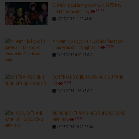
260 tuồng cải lương xưa trước 1975 hay
96193
nhất từ trước đến nay
17/07/2017 11:33:48 CH
Mr. Đàm, Hồ Ngọc Hà quyết add facebook
76298
nhau vì tin đồn đã nghỉ chơi
31/07/2017 5:03:06 CH
CON TRAI NS CHINH NHẪN VỀ CHỊU TANG
42968
BỐ
31/01/2016 1:08:47 CH
NỮ NGHỆ SĨ THANH HẰNG VỚI CUỘC SỐNG
32572
HIỆN NAY
18/05/2016 10:22:21 SA