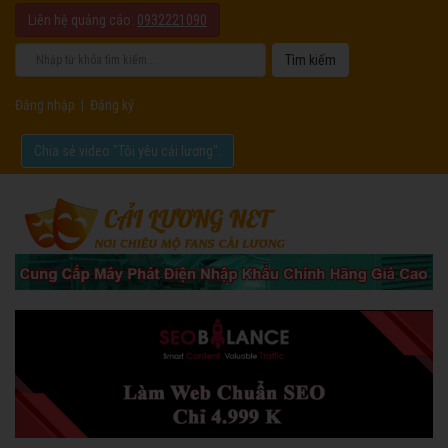
Liên hệ quảng cáo:
0932221090
Đăng nhập
|
Đăng ký
Chia sẻ video "Tôi yêu cải lương".