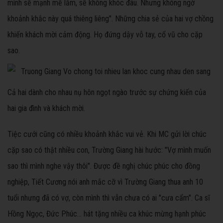
mình sẽ mạnh mẽ lắm, sẽ không khóc đâu. Nhưng không ngờ
khoảnh khắc này quá thiêng liêng". Những chia sẻ của hai vợ chồng
khiến khách mời cảm động. Họ đứng dậy vỗ tay, cổ vũ cho cặp
sao.
Cả hai dành cho nhau nụ hôn ngọt ngào trước sự chứng kiến của
hai gia đình và khách mời.
Tiệc cưới cũng có nhiều khoảnh khắc vui vẻ. Khi MC gửi lời chúc
cặp sao có thật nhiều con, Trường Giang hài hước: "Vợ mình muốn
sao thì mình nghe vậy thôi". Được đề nghị chúc phúc cho đồng
nghiệp, Tiết Cương nói anh mắc cỡ vì Trường Giang thua anh 10
tuổi nhưng đã có vợ, còn mình thì vẫn chưa có ai "cưa cẩm". Ca sĩ
Hồng Ngọc, Đức Phúc... hát tặng nhiều ca khúc mừng hạnh phúc