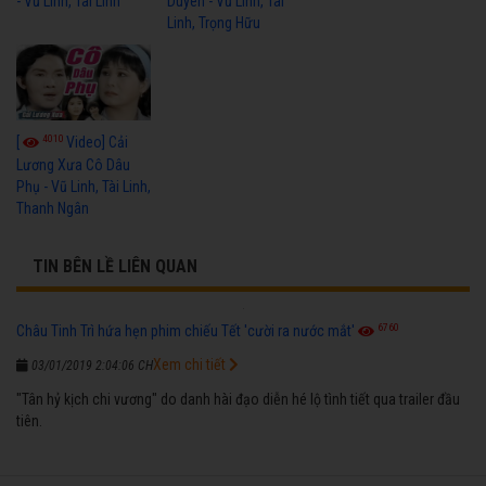
- Vũ Linh, Tài Linh
Duyên - Vũ Linh, Tài
Linh, Trọng Hữu
4010
[
Video] Cải
Lương Xưa Cô Dâu
Phụ - Vũ Linh, Tài Linh,
Thanh Ngân
TIN BÊN LỀ LIÊN QUAN
6760
Châu Tinh Trì hứa hẹn phim chiếu Tết 'cười ra nước mắt'
Xem chi tiết
03/01/2019 2:04:06 CH
"Tân hỷ kịch chi vương" do danh hài đạo diễn hé lộ tình tiết qua trailer đầu
tiên.