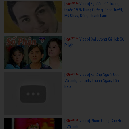
36012
[
Video] Bụi đời - Cải lương
trước 1975 Hùng Cường, Bạch Tuyết,
Mỹ Châu, Dũng Thanh Lâm
34574
[
Video] Cải Lương Xã Hội: SỐ
PHẬN
24582
[
Video] Kẻ Chợ Người Quê -
Vũ Linh, Tài Linh, Thanh Ngân, Tấn
Beo
23598
[
Video] Phạm Công Cúc Hoa
- Vũ Linh