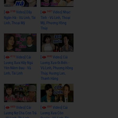
3765
3437
[
Video] Dãy
[
Video] Nhạc
Ngân Hà - Vũ Linh, Tài
Tình - Vũ Linh, Thoại
Linh, Thoại Mỹ
Mỹ, Phương Hồng
Thủy
4112
3962
[
Video] Cải
[
Video] Cải
Lương Xưa Hãy Ngủ
Lương Xưa Đi Biển -
Yên Niềm Đau - Vũ
Vũ Linh, Phương Hồng
Linh, Tài Linh
Thủy, Hương Lan,
Thanh Hằng
4430
3597
[
Video] Cải
[
Video] Cải
Lương Nợ Cha Con Trả
Lương Xưa Còn