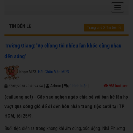
TIN BÊN LỀ
Trang chủ
Tin bên lề
Trường Giang: 'Vợ chồng tôi nhiều lần khóc cùng nhau
đến sáng'
Nhạc MP3:
Hát Chầu Văn MP3
|
Admin
|
0 bình luận
|
983 lượt xem
27/09/2018 10:01:14 SA
(cailuong.net) - Cặp sao nghẹn ngào chia sẻ với bạn bè lần họ
vượt qua sóng gió để đi đến hôn nhân trong tiệc cưới tại TP
HCM, tối 25/9.
Buổi tiệc diễn ra trong không khí ấm cúng, xúc động. Nhã Phương