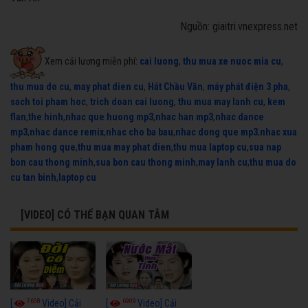
Nguồn: giaitri.vnexpress.net
Xem cải lương miễn phí:
cai luong
,
thu mua xe nuoc mia cu
,
thu mua do cu
,
may phat dien cu
,
Hát Chầu Văn
,
máy phát điện 3 pha
,
sach toi pham hoc
,
trich doan cai luong
,
thu mua may lanh cu
,
kem
flan
,
the hinh
,
nhac que huong mp3
,
nhac han mp3
,
nhac dance
mp3
,
nhac dance remix
,
nhac cho ba bau
,
nhac dong que mp3
,
nhac xua
pham hong que
,
thu mua may phat dien
,
thu mua laptop cu
,
sua nap
bon cau thong minh
,
sua bon cau thong minh
,
may lanh cu
,
thu mua do
cu tan binh
,
laptop cu
[VIDEO] CÓ THỂ BẠN QUAN TÂM
7658
6909
[
Video] Cải
[
Video] Cải