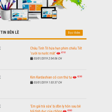
TIN BÊN LỀ
Đọc thêm
Châu Tinh Trì hứa hẹn phim chiếu Tết
6761
'cười ra nước mắt'
03/01/2019 2:04:06 CH
6260
Kim Kardashian có con thứ tư
03/01/2019 1:03:37 CH
'Em gái trà sữa' bị đồn ly hôn sau bê
6580
bối tình dục của chồng