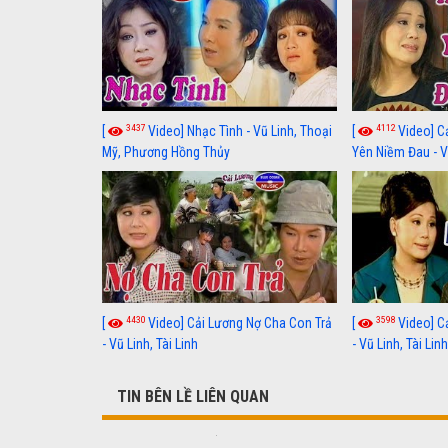
3437
4112
[
Video] Nhạc Tình - Vũ Linh, Thoại
[
Video] C
Mỹ, Phương Hồng Thủy
Yên Niềm Đau - Vũ
4430
3598
[
Video] Cải Lương Nợ Cha Con Trả
[
Video] C
- Vũ Linh, Tài Linh
- Vũ Linh, Tài Lin
TIN BÊN LỀ LIÊN QUAN