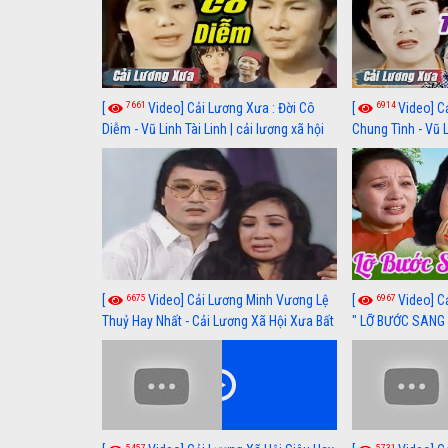
7661
6914
[
Video] Cải Lương Xưa : Đời Cô
[
Video] C
Diễm - Vũ Linh Tài Linh | cải lương xã hội
Chung Tình - Vũ 
hay nhất
lương xã hội hay
6675
6967
[
Video] Cải Lương Minh Vương Lệ
[
Video] C
Thuỷ Hay Nhất - Cải Lương Xã Hội Xưa Bất
" LỠ BƯỚC SANG 
Hủ
Thuỷ, Thanh Tuấ
5457
5731