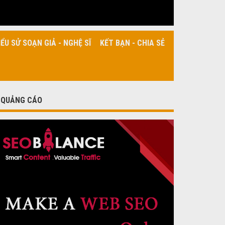
IỂU SỬ SOẠN GIẢ - NGHỆ SĨ
KẾT BẠN - CHIA SẺ
QUẢNG CÁO