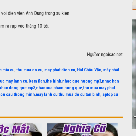
 ra rạp vào tháng 10 tới.
Nguồn: ngoisao.net
c mia cu
,
thu mua do cu
,
may phat dien cu
,
Hát Chầu Văn
,
máy phát
ua may lanh cu
,
kem flan
,
the hinh
,
nhac que huong mp3
,
nhac han
nhac dong que mp3
,
nhac xua pham hong que
,
thu mua may phat
bon cau thong minh
,
may lanh cu
,
thu mua do cu tan binh
,
laptop cu