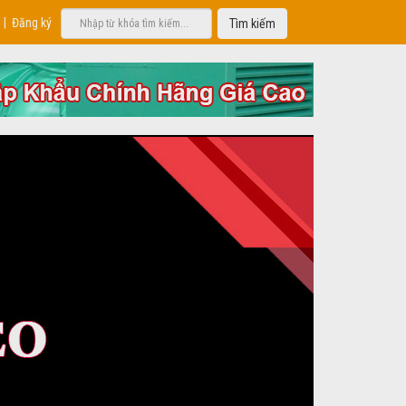
|
Đăng ký