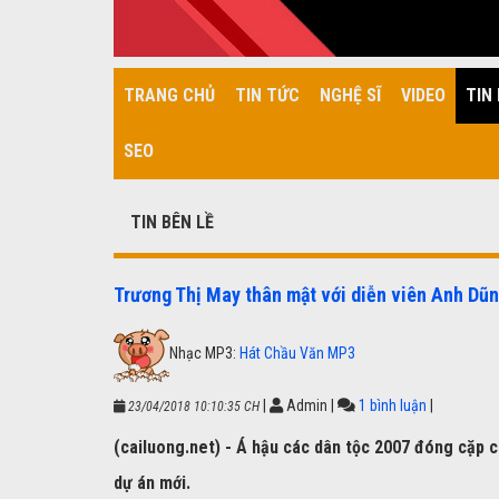
TRANG CHỦ
TIN TỨC
NGHỆ SĨ
VIDEO
TIN 
SEO
TIN BÊN LỀ
Trương Thị May thân mật với diễn viên Anh Dũn
Nhạc MP3:
Hát Chầu Văn MP3
|
Admin
|
1 bình luận
|
23/04/2018 10:10:35 CH
(cailuong.net) - Á hậu các dân tộc 2007 đóng cặp 
dự án mới.