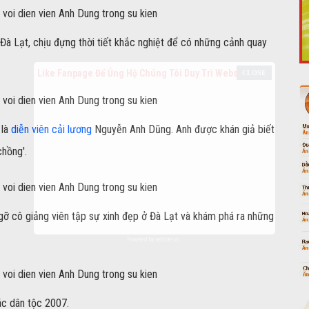
Đà Lạt, chịu đựng thời tiết khắc nghiệt để có những cảnh quay
Like Fanpage Để Ủng Hộ Chúng Tôi Duy Trì Website
 là
diễn viên cải lương
Nguyễn Anh Dũng. Anh được khán giả biết
chồng'.
gỡ cô giảng viên tập sự xinh đẹp ở Đà Lạt và khám phá ra những
Powered by
netcore.vn
ác dân tộc 2007.