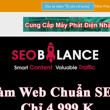
Đăng nhập
Chia sẻ video "Tôi yêu cải lương".