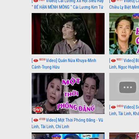
[
Video] Cải Lương Xã Hội Siêu Hay
[
Video] C
" BỂ HẬN MÊNH MÔNG " Cải Lương Kim Tử
Chiều Ly Biệt Min
Long, Thanh Ngân Hay Nhất
lương xã hội hay
6036
9051
[
Video] Quán Nửa Khuya-Minh
[
Video] B
Cảnh-Trọng Hữu
Linh, Ngọc Huyền
3656
[
Video] S
Linh, Tài Linh, K
4108
[
Video] Một Thời Phóng Đãng - Vũ
Linh, Tài Linh, Chí Linh