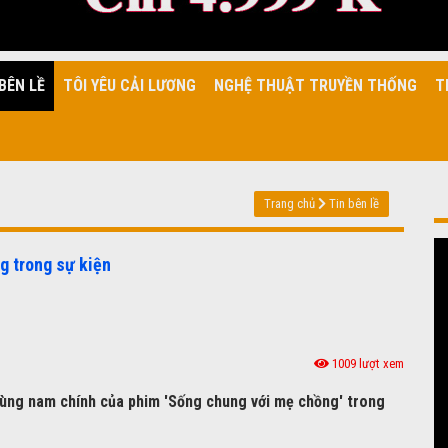
BÊN LỀ
TÔI YÊU CẢI LƯƠNG
NGHỆ THUẬT TRUYỀN THỐNG
T
Trang chủ
Tin bên lề
g trong sự kiện
1009 lượt xem
cùng nam chính của phim 'Sống chung với mẹ chồng' trong