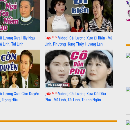
3962
ải Lương Xưa Hãy Ngủ
[
Video] Cải Lương Xưa Đi Biển - Vũ
 Linh, Tài Linh
Linh, Phương Hồng Thủy, Hương Lan,
Thanh Hằng
4014
ải Lương Xưa Còn Duyên
[
Video] Cải Lương Xưa Cô Dâu
h, Trọng Hữu
Phụ - Vũ Linh, Tài Linh, Thanh Ngân