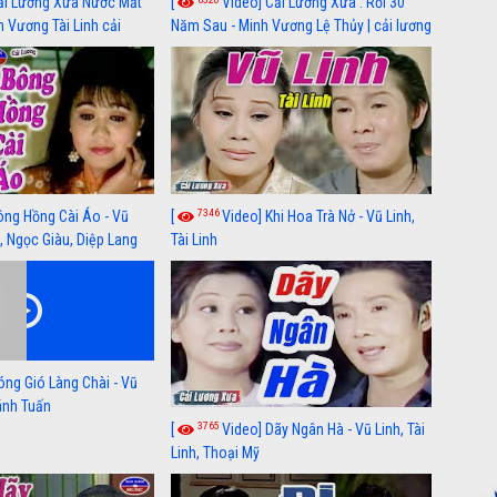
ải Lương Xưa Nước Mắt
[
Video] Cải Lương Xưa : Rồi 30
h Vương Tài Linh cải
Năm Sau - Minh Vương Lệ Thủy | cải lương
 nhất
xã hội hay nhất
7346
ông Hồng Cài Áo - Vũ
[
Video] Khi Hoa Trà Nở - Vũ Linh,
, Ngọc Giàu, Diệp Lang
Tài Linh
óng Gió Làng Chài - Vũ
hánh Tuấn
3765
[
Video] Dãy Ngân Hà - Vũ Linh, Tài
Linh, Thoại Mỹ