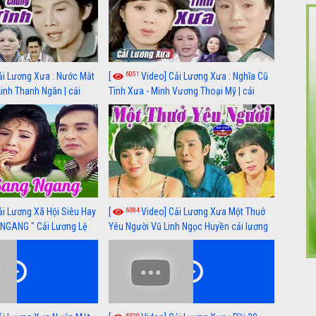
6051
ải Lương Xưa : Nước Mắt
[
Video] Cải Lương Xưa : Nghĩa Cũ
Linh Thanh Ngân | cải
Tình Xưa - Minh Vương Thoại Mỹ | cải
 nhất
lương xã hội hay nhất
6384
ải Lương Xã Hội Siêu Hay
[
Video] Cải Lương Xưa Một Thuở
NGANG " Cải Lương Lệ
Yêu Người Vũ Linh Ngọc Huyền cải lương
n, Hồng Nga
xã hội hay nhất
6320