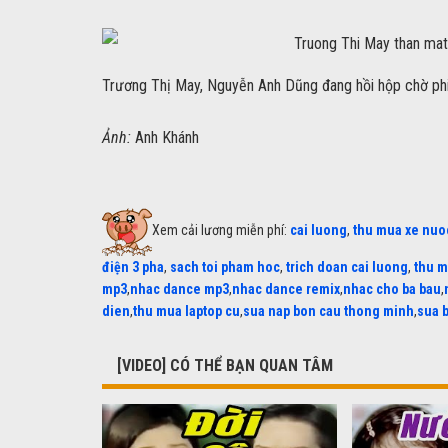
Trương Thị May, Nguyễn Anh Dũng đang hồi hộp chờ phim
Ảnh:
Anh Khánh
Xem cải lương miễn phí:
cai luong
,
thu mua xe nuo
điện 3 pha
,
sach toi pham hoc
,
trich doan cai luong
,
thu m
mp3
,
nhac dance mp3
,
nhac dance remix
,
nhac cho ba bau
,
dien
,
thu mua laptop cu
,
sua nap bon cau thong minh
,
sua 
[VIDEO] CÓ THỂ BẠN QUAN TÂM