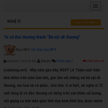
NGHỆ SĨ
Trang chủ
Nghệ sĩ
Từ cô đào thương thành “Bà nội dễ thương”
Nhạc MP3:
Hát Chầu Văn MP3
|
Admin
|
0 bình luận
|
2442 lượt xem
08/08/2017 10:01:07 SA
(cailuong.net) - Mấy năm gần đây, NSƯT Lê Thiện xuất hiện
khá nhiều trên màn ảnh nhỏ, gắn liền với những vai bà nội dễ
thương, vui tươi và có phần… lém lỉnh. Ít ai biết, nữ nghệ sĩ 72
tuổi từng là cô đào thương có tiếng trên sân khấu cải lương,
cất giọng ca mùi mẫn giữa thời đạn bom khói lửa, được mệnh