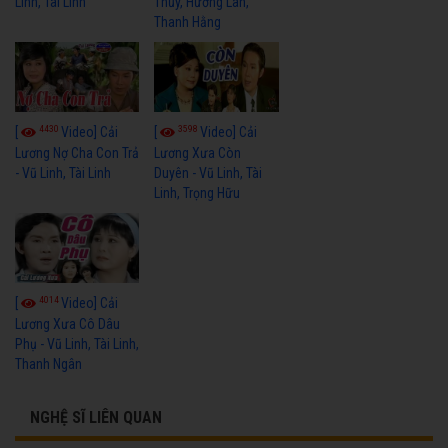
Linh, Tài Linh
Thủy, Hương Lan,
Thanh Hằng
4430
3598
[
Video] Cải
[
Video] Cải
Lương Nợ Cha Con Trả
Lương Xưa Còn
- Vũ Linh, Tài Linh
Duyên - Vũ Linh, Tài
Linh, Trọng Hữu
4014
[
Video] Cải
Lương Xưa Cô Dâu
Phụ - Vũ Linh, Tài Linh,
Thanh Ngân
NGHỆ SĨ LIÊN QUAN