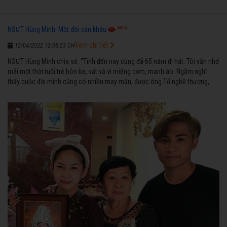
4875
NSƯT Hùng Minh: Một đời sân khấu
Xem chi tiết
12/04/2022 12:05:23 CH
NSƯT Hùng Minh chia sẻ: “Tính đến nay cũng đã 65 năm đi hát. Tôi vẫn nhớ
mãi một thời tuổi trẻ bôn ba, vất vả vì miếng cơm, manh áo. Ngẫm nghĩ
thấy cuộc đời mình cũng có nhiều may mắn, được ông Tổ nghề thương,
nên từ một cậu bé nghèo chẳng biết hát xướng là gì, trong dòng đời xuôi
ngược nhận được những cơ may để từng bước thành danh với nghiệp ca
diễn”.