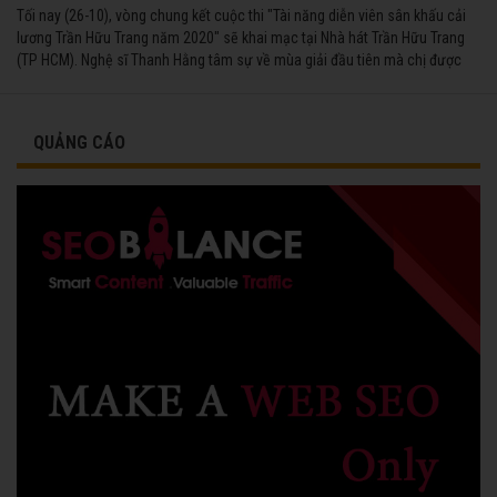
Tối nay (26-10), vòng chung kết cuộc thi "Tài năng diễn viên sân khấu cải
lương Trần Hữu Trang năm 2020" sẽ khai mạc tại Nhà hát Trần Hữu Trang
(TP HCM). Nghệ sĩ Thanh Hằng tâm sự về mùa giải đầu tiên mà chị được
vinh danh cùng các đồng nghiệp năm 1991.
QUẢNG CÁO