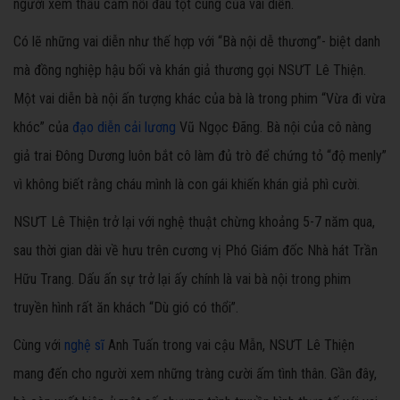
người xem thấu cảm nỗi đau tột cùng của vai diễn.
Có lẽ những vai diễn như thế hợp với “Bà nội dễ thương”- biệt danh
mà đồng nghiệp hậu bối và khán giả thương gọi NSƯT Lê Thiện.
Một vai diễn bà nội ấn tượng khác của bà là trong phim “Vừa đi vừa
khóc” của
đạo diễn cải lương
Vũ Ngọc Đãng. Bà nội của cô nàng
giả trai Đông Dương luôn bắt cô làm đủ trò để chứng tỏ “độ menly”
vì không biết rằng cháu mình là con gái khiến khán giả phì cười.
NSƯT Lê Thiện trở lại với nghệ thuật chừng khoảng 5-7 năm qua,
sau thời gian dài về hưu trên cương vị Phó Giám đốc Nhà hát Trần
Hữu Trang. Dấu ấn sự trở lại ấy chính là vai bà nội trong phim
truyền hình rất ăn khách “Dù gió có thổi”.
Cùng với
nghệ sĩ
Anh Tuấn trong vai cậu Mẫn, NSƯT Lê Thiện
mang đến cho người xem những tràng cười ấm tình thân. Gần đây,