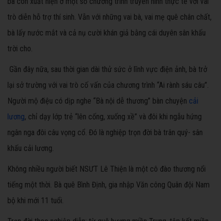
bà còn xuất hiện ở một số chương trình truyền hình thực tế với vai
trò diễn hỗ trợ thí sinh. Vẫn với những vai bà, vai mẹ quê chân chất,
bà lấy nước mắt và cả nụ cười khán giả bằng cái duyên sân khấu
trời cho.
Gần đây nữa, sau thời gian dài thử sức ở lĩnh vực điện ảnh, bà trở
lại sở trường với vai trò cố vấn của chương trình “Ai rành sáu câu”.
Người mộ điệu có dịp nghe “Bà nội dễ thương” bàn chuyện
cải
lương
, chỉ dạy lớp trẻ “lên cống, xuống xề” và đôi khi ngẫu hứng
ngân nga đôi câu vọng cổ. Đó là nghiệp trọn đời bà trân quý- sân
khấu cải lương.
Không nhiều người biết NSƯT Lê Thiện là một cô đào thương nổi
tiếng một thời. Bà quê Bình Định, gia nhập Văn công Quân đội Nam
bộ khi mới 11 tuổi.