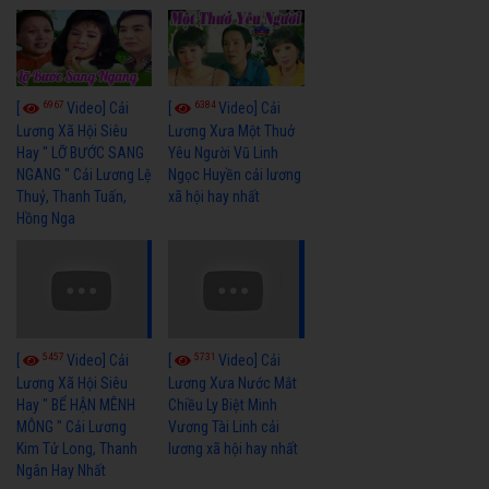
6967
6384
[
Video] Cải
[
Video] Cải
Lương Xã Hội Siêu
Lương Xưa Một Thuở
Hay " LỠ BƯỚC SANG
Yêu Người Vũ Linh
NGANG " Cải Lương Lệ
Ngọc Huyền cải lương
Thuỷ, Thanh Tuấn,
xã hội hay nhất
Hồng Nga
5457
5731
[
Video] Cải
[
Video] Cải
Lương Xã Hội Siêu
Lương Xưa Nước Mắt
Hay " BỂ HẬN MÊNH
Chiều Ly Biệt Minh
MÔNG " Cải Lương
Vương Tài Linh cải
Kim Tử Long, Thanh
lương xã hội hay nhất
Ngân Hay Nhất