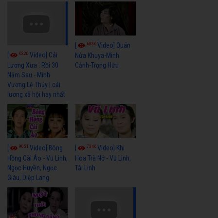
6036
[
Video] Quán
6320
[
Video] Cải
Nửa Khuya-Minh
Cảnh-Trọng Hữu
Lương Xưa : Rồi 30
Năm Sau - Minh
Vương Lệ Thủy | cải
lương xã hội hay nhất
9051
7346
[
Video] Bông
[
Video] Khi
Hồng Cài Áo - Vũ Linh,
Hoa Trà Nở - Vũ Linh,
Ngọc Huyền, Ngọc
Tài Linh
Giàu, Diệp Lang