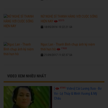
NỮ NGHỆ SĨ THANH HẰNG VỚI CUỘC SỐNG
32575
HIỆN NAY
18/05/2016 10:22:21 SA
Ngọc Lan - Thanh Bình chụp ảnh kỷ niệm
17820
thời hẹn hò
21/09/2017 11:02:37 SA
VIDEO XEM NHIỀU NHẤT
67085
[
Video] Cải Lương Xưa - Bơ
Vơ - Lệ Thủy & Minh Vương & Mỹ
Châu