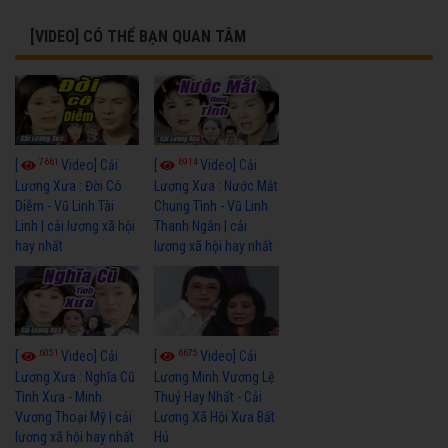
[VIDEO] CÓ THỂ BẠN QUAN TÂM
7661
6914
[
Video] Cải
[
Video] Cải
Lương Xưa : Đời Cô
Lương Xưa : Nước Mắt
Diễm - Vũ Linh Tài
Chung Tình - Vũ Linh
Linh | cải lương xã hội
Thanh Ngân | cải
hay nhất
lương xã hội hay nhất
6051
6675
[
Video] Cải
[
Video] Cải
Lương Xưa : Nghĩa Cũ
Lương Minh Vương Lệ
Tình Xưa - Minh
Thuỷ Hay Nhất - Cải
Vương Thoại Mỹ | cải
Lương Xã Hội Xưa Bất
lương xã hội hay nhất
Hủ