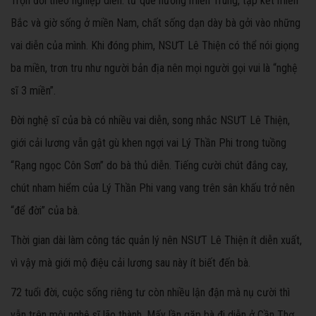
Trọn đời theo nghiệp diễn: từ quê hương miền Trung, tập kết miền
Bắc và giờ sống ở miền Nam, chất sống dạn dày bà gởi vào những
vai diễn của mình. Khi đóng phim, NSƯT Lê Thiện có thể nói giọng
ba miền, trơn tru như người bản địa nên mọi người gọi vui là “nghệ
sĩ 3 miền”.
Đời nghệ sĩ của bà có nhiều vai diễn, song nhắc NSƯT Lê Thiện,
giới cải lương vẫn gật gù khen ngợi vai Lý Thần Phi trong tuồng
“Rạng ngọc Côn Sơn” do bà thủ diễn. Tiếng cười chút đắng cay,
chút nham hiểm của Lý Thần Phi vang vang trên sân khấu trở nên
“để đời” của bà.
Thời gian dài làm công tác quản lý nên NSƯT Lê Thiện ít diễn xuất,
vì vậy mà giới mộ điệu cải lương sau này ít biết đến bà.
72 tuổi đời, cuộc sống riêng tư còn nhiều lận đận mà nụ cười thì
vẫn trên môi nghệ sĩ lão thành. Mấy lần gặp bà đi diễn ở Cần Thơ,