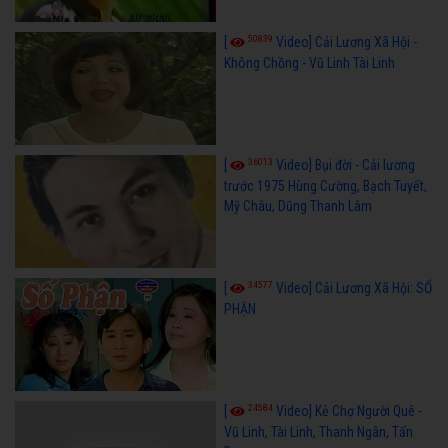
50839
[
Video] Cải Lương Xã Hội -
Không Chồng - Vũ Linh Tài Linh
36013
[
Video] Bụi đời - Cải lương
trước 1975 Hùng Cường, Bạch Tuyết,
Mỹ Châu, Dũng Thanh Lâm
34577
[
Video] Cải Lương Xã Hội: SỐ
PHẬN
24584
[
Video] Kẻ Chợ Người Quê -
Vũ Linh, Tài Linh, Thanh Ngân, Tấn