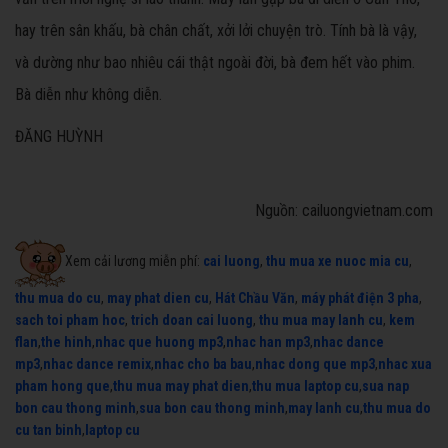
hay trên sân khấu, bà chân chất, xởi lởi chuyện trò. Tính bà là vậy,
và dường như bao nhiêu cái thật ngoài đời, bà đem hết vào phim.
Bà diễn như không diễn.
ĐĂNG HUỲNH
Nguồn: cailuongvietnam.com
Xem cải lương miễn phí:
cai luong
,
thu mua xe nuoc mia cu
,
thu mua do cu
,
may phat dien cu
,
Hát Chầu Văn
,
máy phát điện 3 pha
,
sach toi pham hoc
,
trich doan cai luong
,
thu mua may lanh cu
,
kem
flan
,
the hinh
,
nhac que huong mp3
,
nhac han mp3
,
nhac dance
mp3
,
nhac dance remix
,
nhac cho ba bau
,
nhac dong que mp3
,
nhac xua
pham hong que
,
thu mua may phat dien
,
thu mua laptop cu
,
sua nap
bon cau thong minh
,
sua bon cau thong minh
,
may lanh cu
,
thu mua do
cu tan binh
,
laptop cu