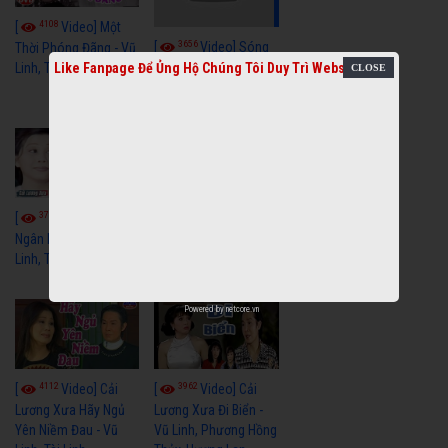
4108
[
Video] Một
3656
[
Video] Sóng
Thời Phóng Đãng - Vũ
Like Fanpage Để Ủng Hộ Chúng Tôi Duy Trì Website
Linh, Tài Linh, Chí Linh
Gió Làng Chài - Vũ
Linh, Tài Linh, Khánh
Tuấn
3765
3437
[
Video] Dãy
[
Video] Nhạc
Ngân Hà - Vũ Linh, Tài
Tình - Vũ Linh, Thoại
Linh, Thoại Mỹ
Mỹ, Phương Hồng
Thủy
Powered by
netcore.vn
4112
3962
[
Video] Cải
[
Video] Cải
Lương Xưa Hãy Ngủ
Lương Xưa Đi Biển -
Yên Niềm Đau - Vũ
Vũ Linh, Phương Hồng