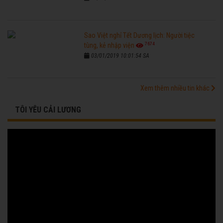
Sao Việt nghỉ Tết Dương lịch: Người tiệc
7674
tùng, kẻ nhập viện
03/01/2019 10:01:54 SA
Xem thêm nhiều tin khác
TÔI YÊU CẢI LƯƠNG