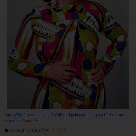
Sang Mỹ thăm con gái, nghệ sĩ Hồng Nga bị cảnh sát giam ô tô vì chạy
3862
ngược chiều
Xem chi tiết
11/10/2021 7:00:52 SA