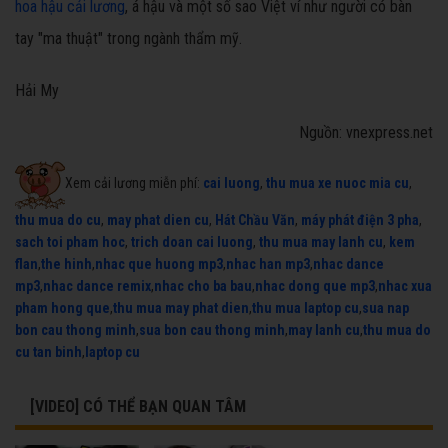
hoa hậu cải lương
, á hậu và một số sao Việt ví như người có bàn
tay "ma thuật" trong ngành thẩm mỹ.
Hải My
Nguồn: vnexpress.net
Xem cải lương miễn phí:
cai luong
,
thu mua xe nuoc mia cu
,
thu mua do cu
,
may phat dien cu
,
Hát Chầu Văn
,
máy phát điện 3 pha
,
sach toi pham hoc
,
trich doan cai luong
,
thu mua may lanh cu
,
kem
flan
,
the hinh
,
nhac que huong mp3
,
nhac han mp3
,
nhac dance
mp3
,
nhac dance remix
,
nhac cho ba bau
,
nhac dong que mp3
,
nhac xua
pham hong que
,
thu mua may phat dien
,
thu mua laptop cu
,
sua nap
bon cau thong minh
,
sua bon cau thong minh
,
may lanh cu
,
thu mua do
cu tan binh
,
laptop cu
[VIDEO] CÓ THỂ BẠN QUAN TÂM