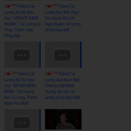
6969
6388
[
Video] Cải
[
Video] Cải
Lương Xã Hội Siêu
Lương Xưa Một Thuở
Hay " LỠ BƯỚC SANG
Yêu Người Vũ Linh
NGANG " Cải Lương Lệ
Ngọc Huyền cải lương
Thuỷ, Thanh Tuấn,
xã hội hay nhất
Hồng Nga
5459
5733
[
Video] Cải
[
Video] Cải
Lương Xã Hội Siêu
Lương Xưa Nước Mắt
Hay " BỂ HẬN MÊNH
Chiều Ly Biệt Minh
MÔNG " Cải Lương
Vương Tài Linh cải
Kim Tử Long, Thanh
lương xã hội hay nhất
Ngân Hay Nhất