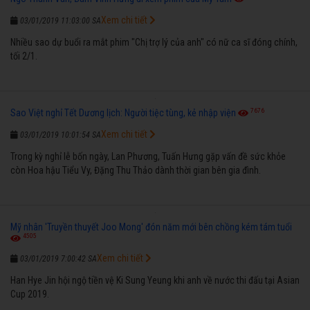
Xem chi tiết
03/01/2019 11:03:00 SA
Nhiều sao dự buổi ra mắt phim "Chị trợ lý của anh" có nữ ca sĩ đóng chính,
tối 2/1.
7676
Sao Việt nghỉ Tết Dương lịch: Người tiệc tùng, kẻ nhập viện
Xem chi tiết
03/01/2019 10:01:54 SA
Trong kỳ nghỉ lễ bốn ngày, Lan Phương, Tuấn Hưng gặp vấn đề sức khỏe
còn Hoa hậu Tiểu Vy, Đặng Thu Thảo dành thời gian bên gia đình.
Mỹ nhân 'Truyền thuyết Joo Mong' đón năm mới bên chồng kém tám tuổi
4505
Xem chi tiết
03/01/2019 7:00:42 SA
Han Hye Jin hội ngộ tiền vệ Ki Sung Yeung khi anh về nước thi đấu tại Asian
Cup 2019.