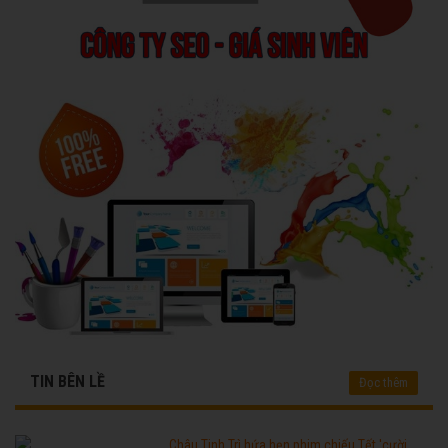
TIN BÊN LỀ
Đọc thêm
Châu Tinh Trì hứa hẹn phim chiếu Tết 'cười