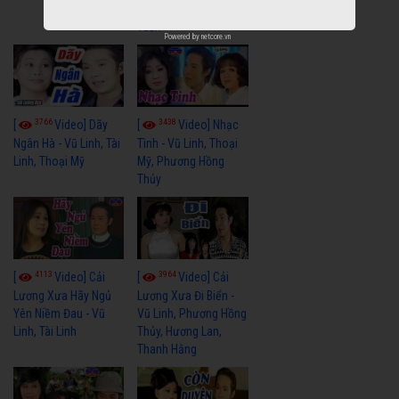
Linh, Tài Linh, Khánh
Tuấn
Powered by
netcore.vn
3766
3438
[
Video] Dãy
[
Video] Nhạc
Ngân Hà - Vũ Linh, Tài
Tình - Vũ Linh, Thoại
Linh, Thoại Mỹ
Mỹ, Phương Hồng
Thủy
4113
3964
[
Video] Cải
[
Video] Cải
Lương Xưa Hãy Ngủ
Lương Xưa Đi Biển -
Yên Niềm Đau - Vũ
Vũ Linh, Phương Hồng
Linh, Tài Linh
Thủy, Hương Lan,
Thanh Hằng