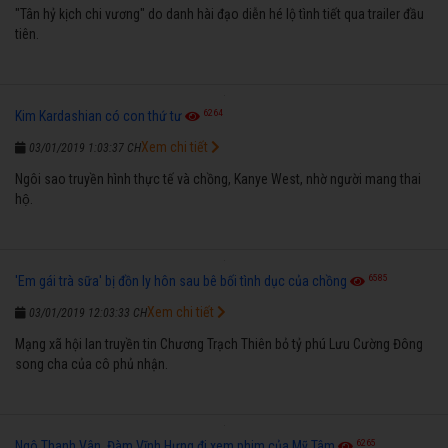
"Tân hỷ kịch chi vương" do danh hài đạo diễn hé lộ tình tiết qua trailer đầu
tiên.
6264
Kim Kardashian có con thứ tư
Xem chi tiết
03/01/2019 1:03:37 CH
Ngôi sao truyền hình thực tế và chồng, Kanye West, nhờ người mang thai
hộ.
6585
'Em gái trà sữa' bị đồn ly hôn sau bê bối tình dục của chồng
Xem chi tiết
03/01/2019 12:03:33 CH
Mạng xã hội lan truyền tin Chương Trạch Thiên bỏ tỷ phú Lưu Cường Đông
song cha của cô phủ nhận.
6265
Ngô Thanh Vân, Đàm Vĩnh Hưng đi xem phim của Mỹ Tâm