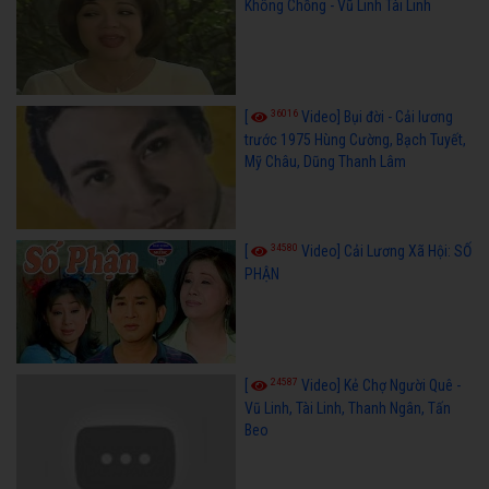
Không Chồng - Vũ Linh Tài Linh
36016
[
Video] Bụi đời - Cải lương
trước 1975 Hùng Cường, Bạch Tuyết,
Mỹ Châu, Dũng Thanh Lâm
34580
[
Video] Cải Lương Xã Hội: SỐ
PHẬN
24587
[
Video] Kẻ Chợ Người Quê -
Vũ Linh, Tài Linh, Thanh Ngân, Tấn
Beo