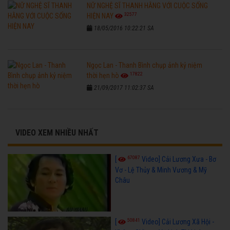
NỮ NGHỆ SĨ THANH HẰNG VỚI CUỘC SỐNG
32577
HIỆN NAY
18/05/2016 10:22:21 SA
Ngọc Lan - Thanh Bình chụp ảnh kỷ niệm
17822
thời hẹn hò
21/09/2017 11:02:37 SA
VIDEO XEM NHIỀU NHẤT
67087
[
Video] Cải Lương Xưa - Bơ
Vơ - Lệ Thủy & Minh Vương & Mỹ
Châu
50841
[
Video] Cải Lương Xã Hội -