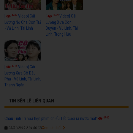
4432
3599
[
Video] Cải
[
Video] Cải
Lương Nợ Cha Con Trả
Lương Xưa Còn
- Vũ Linh, Tài Linh
Duyên - Vũ Linh, Tài
Linh, Trọng Hữu
4015
[
Video] Cải
Lương Xưa Cô Dâu
Phụ - Vũ Linh, Tài Linh,
Thanh Ngân
TIN BÊN LỀ LIÊN QUAN
6765
Châu Tinh Trì hứa hẹn phim chiếu Tết 'cười ra nước mắt'
Xem chi tiết
03/01/2019 2:04:06 CH