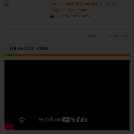
Sao Việt nghỉ Tết Dương lịch: Người tiệc
7676
tùng, kẻ nhập viện
03/01/2019 10:01:54 SA
Xem thêm nhiều tin khác
TÔI YÊU CẢI LƯƠNG