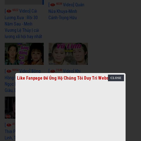
6038
[
Video] Quán
6322
[
Video] Cải
Nửa Khuya-Minh
Cảnh-Trọng Hữu
Lương Xưa : Rồi 30
Năm Sau - Minh
Vương Lệ Thủy | cải
lương xã hội hay nhất
9054
7348
[
Video] Bông
[
Video] Khi
Hồng Cài Áo - Vũ Linh,
Hoa Trà Nở - Vũ Linh,
Like Fanpage Để Ủng Hộ Chúng Tôi Duy Trì Website
Ngọc Huyền, Ngọc
Tài Linh
Giàu, Diệp Lang
4109
[
Video] Một
3657
[
Video] Sóng
Thời Phóng Đãng - Vũ
Linh, Tài Linh, Chí Linh
Gió Làng Chài - Vũ