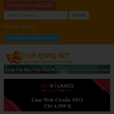
Liên hệ quảng cáo:
0932221090
Đăng nhập
|
Đăng ký
Chia sẻ video "Tôi yêu cải lương".