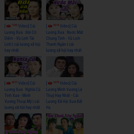
7665
6918
[
Video] Cải
[
Video] Cải
Lương Xưa : Đời Cô
Lương Xưa : Nước Mắt
Diễm - Vũ Linh Tài
Chung Tình - Vũ Linh
Linh | cải lương xã hội
Thanh Ngân | cải
hay nhất
lương xã hội hay nhất
6055
6678
[
Video] Cải
[
Video] Cải
Lương Xưa : Nghĩa Cũ
Lương Minh Vương Lệ
Tình Xưa - Minh
Thuỷ Hay Nhất - Cải
Vương Thoại Mỹ | cải
Lương Xã Hội Xưa Bất
lương xã hội hay nhất
Hủ