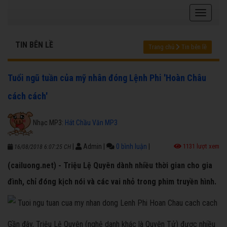
TIN BÊN LỀ
Trang chủ
Tin bên lề
Tuổi ngũ tuần của mỹ nhân đóng Lệnh Phi 'Hoàn Châu
cách cách'
Nhạc MP3:
Hát Chầu Văn MP3
|
Admin
|
0 bình luận
|
1131 lượt xem
16/08/2018 6:07:25 CH
(cailuong.net) - Triệu Lệ Quyên dành nhiều thời gian cho gia
đình, chỉ đóng kịch nói và các vai nhỏ trong phim truyền hình.
Gần đây, Triệu Lệ Quyên (nghệ danh khác là Quyên Tử) được nhiều