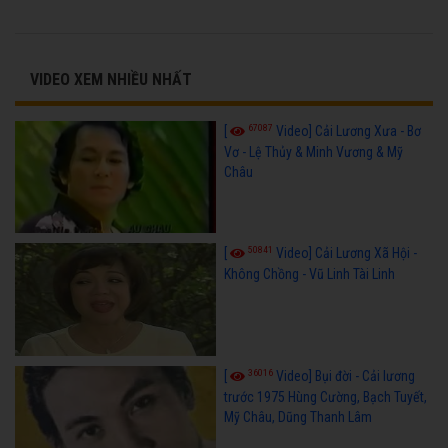
VIDEO XEM NHIỀU NHẤT
67087
[
Video] Cải Lương Xưa - Bơ
Vơ - Lệ Thủy & Minh Vương & Mỹ
Châu
50841
[
Video] Cải Lương Xã Hội -
Không Chồng - Vũ Linh Tài Linh
36016
[
Video] Bụi đời - Cải lương
trước 1975 Hùng Cường, Bạch Tuyết,
Mỹ Châu, Dũng Thanh Lâm