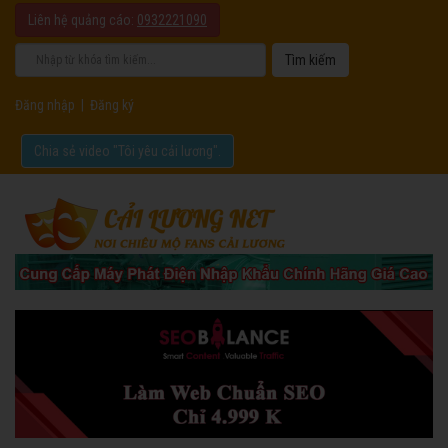
Liên hệ quảng cáo:
0932221090
Đăng nhập
|
Đăng ký
Chia sẻ video "Tôi yêu cải lương".