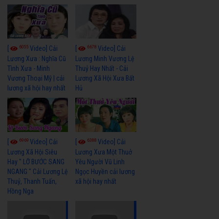
6055
6678
[
Video] Cải
[
Video] Cải
Lương Xưa : Nghĩa Cũ
Lương Minh Vương Lệ
Tình Xưa - Minh
Thuỷ Hay Nhất - Cải
Vương Thoại Mỹ | cải
Lương Xã Hội Xưa Bất
lương xã hội hay nhất
Hủ
6969
6388
[
Video] Cải
[
Video] Cải
Lương Xã Hội Siêu
Lương Xưa Một Thuở
Hay " LỠ BƯỚC SANG
Yêu Người Vũ Linh
NGANG " Cải Lương Lệ
Ngọc Huyền cải lương
Thuỷ, Thanh Tuấn,
xã hội hay nhất
Hồng Nga