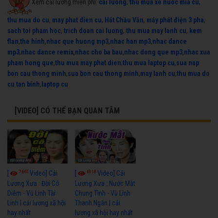
Xem cải lương miễn phí:
cai luong
,
thu mua xe nuoc mia cu
,
thu mua do cu
,
may phat dien cu
,
Hát Chầu Văn
,
máy phát điện 3 pha
,
sach toi pham hoc
,
trich doan cai luong
,
thu mua may lanh cu
,
kem
flan
,
the hinh
,
nhac que huong mp3
,
nhac han mp3
,
nhac dance
mp3
,
nhac dance remix
,
nhac cho ba bau
,
nhac dong que mp3
,
nhac xua
pham hong que
,
thu mua may phat dien
,
thu mua laptop cu
,
sua nap
bon cau thong minh
,
sua bon cau thong minh
,
may lanh cu
,
thu mua do
cu tan binh
,
laptop cu
[VIDEO] CÓ THỂ BẠN QUAN TÂM
7665
6918
[
Video] Cải
[
Video] Cải
Lương Xưa : Đời Cô
Lương Xưa : Nước Mắt
Diễm - Vũ Linh Tài
Chung Tình - Vũ Linh
Linh | cải lương xã hội
Thanh Ngân | cải
hay nhất
lương xã hội hay nhất