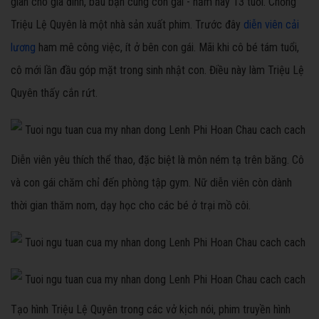
gian cho gia đình, bầu bạn cùng con gái - năm nay 13 tuổi. Chồng
Triệu Lệ Quyên là một nhà sản xuất phim. Trước đây
diễn viên cải
lương
ham mê công việc, ít ở bên con gái. Mãi khi cô bé tám tuổi,
cô mới lần đầu góp mặt trong sinh nhật con. Điều này làm Triệu Lệ
Quyên thấy cắn rứt.
Diễn viên yêu thích thể thao, đặc biệt là môn ném tạ trên băng. Cô
và con gái chăm chỉ đến phòng tập gym. Nữ diễn viên còn dành
thời gian thăm nom, dạy học cho các bé ở trại mồ côi.
Tạo hình Triệu Lệ Quyên trong các vở kịch nói, phim truyền hình