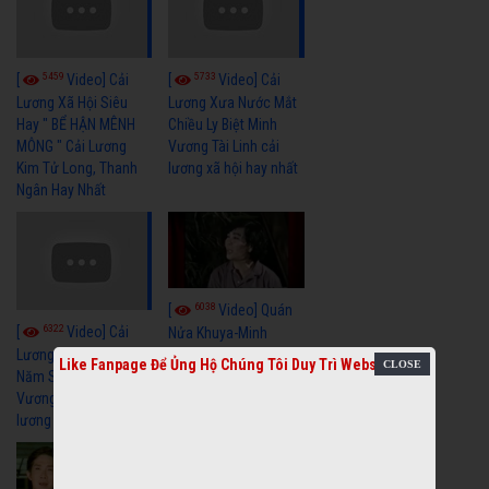
5459
5733
[
Video] Cải
[
Video] Cải
Lương Xã Hội Siêu
Lương Xưa Nước Mắt
Hay " BỂ HẬN MÊNH
Chiều Ly Biệt Minh
MÔNG " Cải Lương
Vương Tài Linh cải
Kim Tử Long, Thanh
lương xã hội hay nhất
Ngân Hay Nhất
6038
[
Video] Quán
6322
[
Video] Cải
Nửa Khuya-Minh
Cảnh-Trọng Hữu
Lương Xưa : Rồi 30
Like Fanpage Để Ủng Hộ Chúng Tôi Duy Trì Website
Năm Sau - Minh
Vương Lệ Thủy | cải
lương xã hội hay nhất