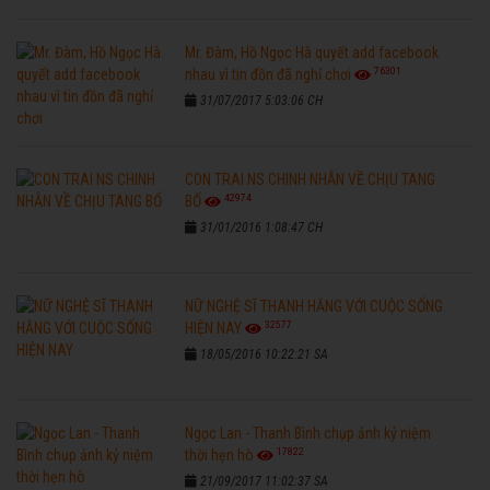
Mr. Đàm, Hồ Ngọc Hà quyết add facebook
76301
nhau vì tin đồn đã nghỉ chơi
31/07/2017 5:03:06 CH
CON TRAI NS CHINH NHẪN VỀ CHỊU TANG
42974
BỐ
31/01/2016 1:08:47 CH
NỮ NGHỆ SĨ THANH HẰNG VỚI CUỘC SỐNG
32577
HIỆN NAY
18/05/2016 10:22:21 SA
Ngọc Lan - Thanh Bình chụp ảnh kỷ niệm
17822
thời hẹn hò
21/09/2017 11:02:37 SA