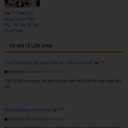
4015
[
Video] Cải
Lương Xưa Cô Dâu
Phụ - Vũ Linh, Tài Linh,
Thanh Ngân
TIN BÊN LỀ LIÊN QUAN
6765
Châu Tinh Trì hứa hẹn phim chiếu Tết 'cười ra nước mắt'
Xem chi tiết
03/01/2019 2:04:06 CH
"Tân hỷ kịch chi vương" do danh hài đạo diễn hé lộ tình tiết qua trailer đầu
tiên.
6265
Kim Kardashian có con thứ tư
Xem chi tiết
03/01/2019 1:03:37 CH
Ngôi sao truyền hình thực tế và chồng, Kanye West, nhờ người mang thai