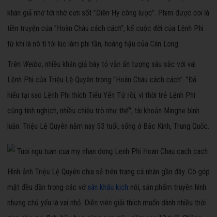
khán giả nhớ tới nhờ cơn sốt "Diên Hy công lược". Phim được coi là
tiền truyện của "Hoàn Châu cách cách", kể cuộc đời của Lệnh Phi
từ khi là nô tì tới lúc làm phi tần, hoàng hậu của Càn Long.
Trên
Weibo
, nhiều khán giả bày tỏ vẫn ấn tượng sâu sắc với vai
Lệnh Phi của Triệu Lệ Quyên trong "Hoàn Châu cách cách". "Đã
hiểu tại sao Lệnh Phi thích Tiểu Yến Tử rồi, vì thời trẻ Lệnh Phi
cũng tinh nghịch, nhiều chiêu trò như thế", tài khoản Minghe bình
luận. Triệu Lệ Quyên năm nay 53 tuổi, sống ở Bắc Kinh, Trung Quốc.
Hình ảnh Triệu Lệ Quyên chia sẻ trên trang cá nhân gần đây. Cô góp
mặt đều đặn trong các vở
sân khấu kịch
nói, sản phẩm truyền hình
nhưng chủ yếu là vai nhỏ. Diễn viên giải thích muốn dành nhiều thời