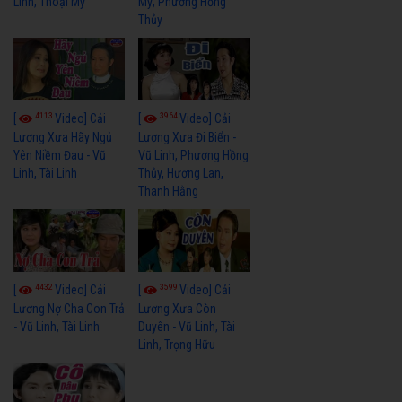
Linh, Thoại Mỹ
Mỹ, Phương Hồng
Thủy
4113
3964
[
Video] Cải
[
Video] Cải
Lương Xưa Hãy Ngủ
Lương Xưa Đi Biển -
Yên Niềm Đau - Vũ
Vũ Linh, Phương Hồng
Linh, Tài Linh
Thủy, Hương Lan,
Thanh Hằng
4432
3599
[
Video] Cải
[
Video] Cải
Lương Nợ Cha Con Trả
Lương Xưa Còn
- Vũ Linh, Tài Linh
Duyên - Vũ Linh, Tài
Linh, Trọng Hữu