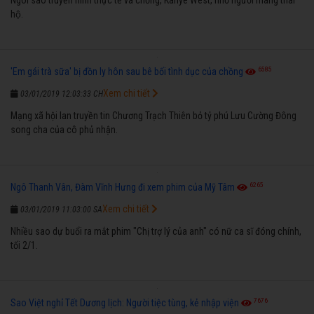
hộ.
6585
'Em gái trà sữa' bị đồn ly hôn sau bê bối tình dục của chồng
Xem chi tiết
03/01/2019 12:03:33 CH
Mạng xã hội lan truyền tin Chương Trạch Thiên bỏ tỷ phú Lưu Cường Đông
song cha của cô phủ nhận.
6265
Ngô Thanh Vân, Đàm Vĩnh Hưng đi xem phim của Mỹ Tâm
Xem chi tiết
03/01/2019 11:03:00 SA
Nhiều sao dự buổi ra mắt phim "Chị trợ lý của anh" có nữ ca sĩ đóng chính,
tối 2/1.
7676
Sao Việt nghỉ Tết Dương lịch: Người tiệc tùng, kẻ nhập viện