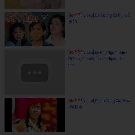
34580
[
Video] Cải Lương Xã Hội: SỐ
PHẬN
24587
[
Video] Kẻ Chợ Người Quê -
Vũ Linh, Tài Linh, Thanh Ngân, Tấn
Beo
23603
[
Video] Phạm Công Cúc Hoa
- Vũ Linh