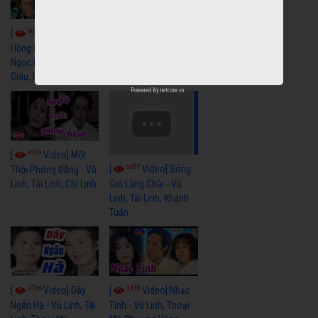
9054
7348
[
Video] Bông
[
Video] Khi
Hồng Cài Áo - Vũ Linh,
Hoa Trà Nở - Vũ Linh,
Ngọc Huyền, Ngọc
Tài Linh
Giàu, Diệp Lang
Powered by
netcore.vn
4109
[
Video] Một
3657
[
Video] Sóng
Thời Phóng Đãng - Vũ
Linh, Tài Linh, Chí Linh
Gió Làng Chài - Vũ
Linh, Tài Linh, Khánh
Tuấn
3766
3438
[
Video] Dãy
[
Video] Nhạc
Ngân Hà - Vũ Linh, Tài
Tình - Vũ Linh, Thoại