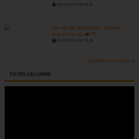
03/01/2019 11:03:00 SA
Sao Việt nghỉ Tết Dương lịch: Người tiệc
7673
tùng, kẻ nhập viện
03/01/2019 10:01:54 SA
Xem thêm nhiều tin khác
TÔI YÊU CẢI LƯƠNG