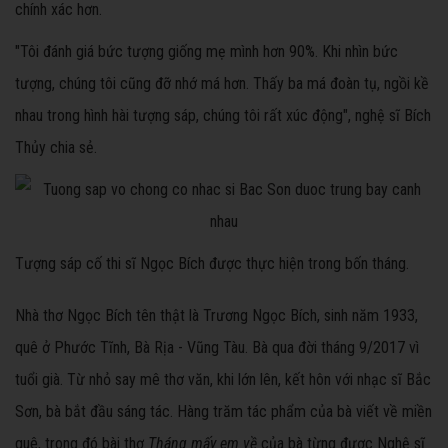
chính xác hơn.
"Tôi đánh giá bức tượng giống mẹ mình hơn 90%. Khi nhìn bức
tượng, chúng tôi cũng đỡ nhớ má hơn. Thấy ba má đoàn tụ, ngồi kề
nhau trong hình hài tượng sáp, chúng tôi rất xúc động", nghệ sĩ Bích
Thủy chia sẻ.
Tượng sáp cố thi sĩ Ngọc Bích được thực hiện trong bốn tháng.
Nhà thơ Ngọc Bích tên thật là Trương Ngọc Bích, sinh năm 1933,
quê ở Phước Tĩnh, Bà Rịa - Vũng Tàu. Bà qua đời tháng 9/2017 vì
tuổi già. Từ nhỏ say mê thơ văn, khi lớn lên, kết hôn với nhạc sĩ Bắc
Sơn, bà bắt đầu sáng tác. Hàng trăm tác phẩm của bà viết về miền
quê, trong đó bài thơ
Tháng mấy em về
của bà từng được Nghệ sĩ