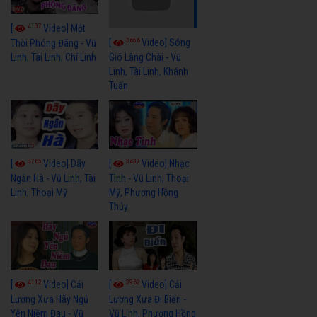
4107
[
Video] Một
3656
[
Video] Sóng
Thời Phóng Đãng - Vũ
Linh, Tài Linh, Chí Linh
Gió Làng Chài - Vũ
Linh, Tài Linh, Khánh
Tuấn
3765
3437
[
Video] Dãy
[
Video] Nhạc
Ngân Hà - Vũ Linh, Tài
Tình - Vũ Linh, Thoại
Linh, Thoại Mỹ
Mỹ, Phương Hồng
Thủy
4112
3962
[
Video] Cải
[
Video] Cải
Lương Xưa Hãy Ngủ
Lương Xưa Đi Biển -
Yên Niềm Đau - Vũ
Vũ Linh, Phương Hồng