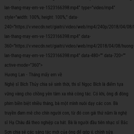
lan-thang-may-em-ve-1523166398.mp4" type="video/mp4"
style="width: 100%; height: 100%;" data-
240="https://v.vnecdn.net/giaitri/video/web/mp4/240p/2018/04/08/
lan-thang-may-em-ve-1523166398.mp4" data-
360="https://v.vnecdn.net/giaitri/video/web/mp4/2018/04/08/huong
lan-thang-may-em-ve-1523166398.mp4" data-480="" data-720=""
active-mode="360">
Hương Lan - Tháng mấy em về
Nghệ sĩ Bích Thủy chia sẻ sinh thời, thi sĩ Ngọc Bích là điểm tựa
vững vàng cho chồng yên tâm xa nhà công tác. Có khi, ông đi đóng
phim biền biệt nhiều tháng, bà một mình nuôi dạy các con. Bà
truyền đam mê cho chín người con, từ đó con gái thứ năm là nghệ
sĩ Hạ Châu đã theo nghiệp ca hát. Bà là người đầu tiên nhạc sĩ Bắc
Sơn chia sẻ các sáng tác mới của ông để góp ý, chỉnh sửa.