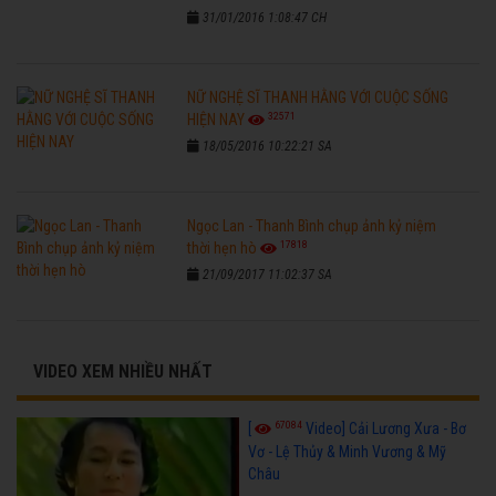
31/01/2016 1:08:47 CH
NỮ NGHỆ SĨ THANH HẰNG VỚI CUỘC SỐNG
32571
HIỆN NAY
18/05/2016 10:22:21 SA
Ngọc Lan - Thanh Bình chụp ảnh kỷ niệm
17818
thời hẹn hò
21/09/2017 11:02:37 SA
VIDEO XEM NHIỀU NHẤT
67084
[
Video] Cải Lương Xưa - Bơ
Vơ - Lệ Thủy & Minh Vương & Mỹ
Châu