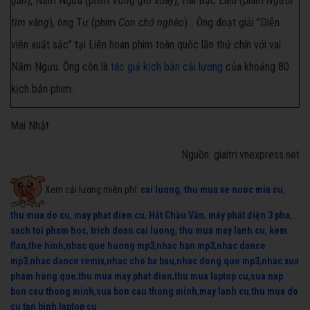
gần
), Năm Ngưu (phim
Vùng gió xoáy
), Hai Bạc Liêu (phim
Người
tìm vàng
), ông Tư (phim
Con chó nghèo
)... Ông đoạt giải "Diễn
viên xuất sắc" tại Liên hoan phim toàn quốc lần thứ chín với vai
Năm Ngưu. Ông còn là
tác giả kịch bản cải lương
của khoảng 80
kịch bản phim.
Mai Nhật
Nguồn: giaitri.vnexpress.net
Xem cải lương miễn phí:
cai luong
,
thu mua xe nuoc mia cu
,
thu mua do cu
,
may phat dien cu
,
Hát Chầu Văn
,
máy phát điện 3 pha
,
sach toi pham hoc
,
trich doan cai luong
,
thu mua may lanh cu
,
kem
flan
,
the hinh
,
nhac que huong mp3
,
nhac han mp3
,
nhac dance
mp3
,
nhac dance remix
,
nhac cho ba bau
,
nhac dong que mp3
,
nhac xua
pham hong que
,
thu mua may phat dien
,
thu mua laptop cu
,
sua nap
bon cau thong minh
,
sua bon cau thong minh
,
may lanh cu
,
thu mua do
cu tan binh
,
laptop cu