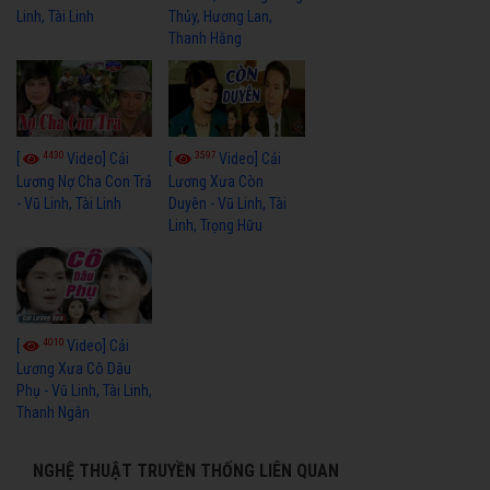
Linh, Tài Linh
Thủy, Hương Lan,
Thanh Hằng
4430
3597
[
Video] Cải
[
Video] Cải
Lương Nợ Cha Con Trả
Lương Xưa Còn
- Vũ Linh, Tài Linh
Duyên - Vũ Linh, Tài
Linh, Trọng Hữu
4010
[
Video] Cải
Lương Xưa Cô Dâu
Phụ - Vũ Linh, Tài Linh,
Thanh Ngân
NGHỆ THUẬT TRUYỀN THỐNG LIÊN QUAN