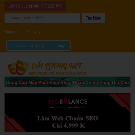
Liên hệ quảng cáo:
0932221090
Đăng nhập
|
Đăng ký
Chia sẻ video "Tôi yêu cải lương".