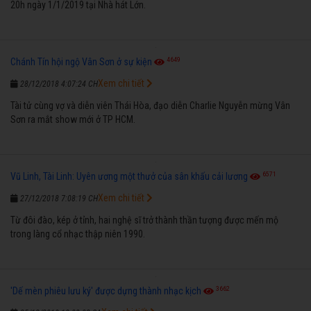
20h ngày 1/1/2019 tại Nhà hát Lớn.
4649
Chánh Tín hội ngộ Vân Sơn ở sự kiện
Xem chi tiết
28/12/2018 4:07:24 CH
Tài tử cùng vợ và diễn viên Thái Hòa, đạo diễn Charlie Nguyễn mừng Vân
Sơn ra mắt show mới ở TP HCM.
6571
Vũ Linh, Tài Linh: Uyên ương một thưở của sân khấu cải lương
Xem chi tiết
27/12/2018 7:08:19 CH
Từ đôi đào, kép ở tỉnh, hai nghệ sĩ trở thành thần tượng được mến mộ
trong làng cổ nhạc thập niên 1990.
3662
'Dế mèn phiêu lưu ký' được dựng thành nhạc kịch