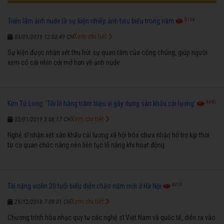
5124
Triển lãm ảnh nude là sự kiện nhiếp ảnh tiêu biểu trong năm
Xem chi tiết
03/01/2019 12:03:49 CH
Sự kiện được nhận xét thu hút sự quan tâm của công chúng, giúp người
xem có cái nhìn cởi mở hơn về ảnh nude.
5345
Kim Tử Long: 'Tôi lỗ hàng trăm triệu vì gây dựng sân khấu cải lương'
Xem chi tiết
02/01/2019 5:06:17 CH
Nghệ sĩ nhận xét sân khấu cải lương xã hội hóa chưa nhận hỗ trợ kịp thời
từ cơ quan chức năng nên liên tục lỗ nặng khi hoạt động.
4213
Tài năng violin 20 tuổi biểu diễn chào năm mới ở Hà Nội
Xem chi tiết
29/12/2018 7:09:01 CH
Chương trình hòa nhạc quy tụ các nghệ sĩ Việt Nam và quốc tế, diễn ra vào