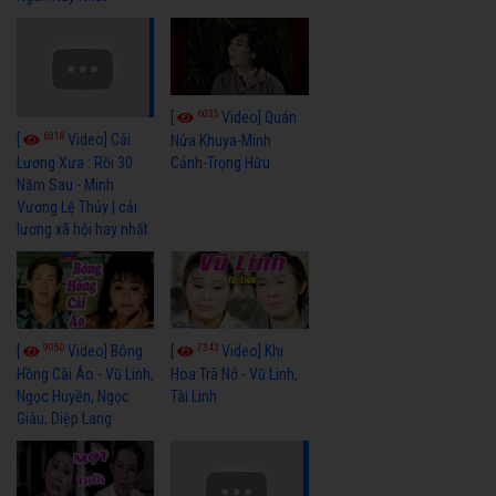
6035
[
Video] Quán
6318
[
Video] Cải
Nửa Khuya-Minh
Cảnh-Trọng Hữu
Lương Xưa : Rồi 30
Năm Sau - Minh
Vương Lệ Thủy | cải
lương xã hội hay nhất
9050
7343
[
Video] Bông
[
Video] Khi
Hồng Cài Áo - Vũ Linh,
Hoa Trà Nở - Vũ Linh,
Ngọc Huyền, Ngọc
Tài Linh
Giàu, Diệp Lang