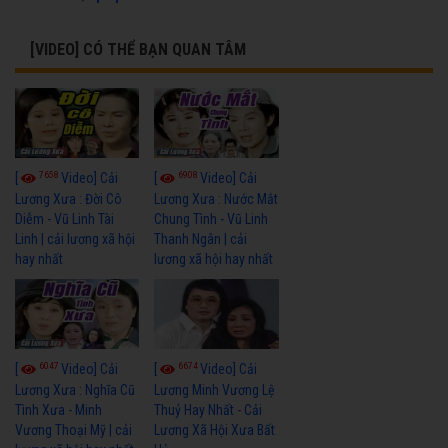
[VIDEO] CÓ THỂ BẠN QUAN TÂM
7658
6908
[
Video] Cải
[
Video] Cải
Lương Xưa : Đời Cô
Lương Xưa : Nước Mắt
Diễm - Vũ Linh Tài
Chung Tình - Vũ Linh
Linh | cải lương xã hội
Thanh Ngân | cải
hay nhất
lương xã hội hay nhất
6047
6674
[
Video] Cải
[
Video] Cải
Lương Xưa : Nghĩa Cũ
Lương Minh Vương Lệ
Tình Xưa - Minh
Thuỷ Hay Nhất - Cải
Vương Thoại Mỹ | cải
Lương Xã Hội Xưa Bất