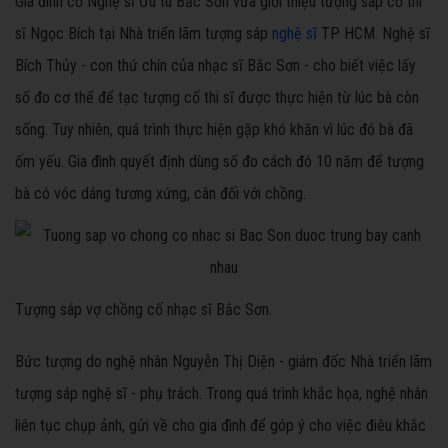
Gia đình cố Nghệ sĩ Ưu tú Bắc Sơn vừa giới thiệu tượng sáp cố thi
sĩ Ngọc Bích tại Nhà triển lãm tượng sáp
nghệ sĩ
TP HCM. Nghệ sĩ
Bích Thủy - con thứ chín của nhạc sĩ Bắc Sơn - cho biết việc lấy
số đo cơ thể để tạc tượng cố thi sĩ được thực hiện từ lúc bà còn
sống. Tuy nhiên, quá trình thực hiện gặp khó khăn vì lúc đó bà đã
ốm yếu. Gia đình quyết định dùng số đo cách đó 10 năm để tượng
bà có vóc dáng tương xứng, cân đối với chồng.
Tượng sáp vợ chồng cố nhạc sĩ Bắc Sơn.
Bức tượng do nghệ nhân Nguyễn Thị Diện - giám đốc Nhà triển lãm
tượng sáp nghệ sĩ - phụ trách. Trong quá trình khắc họa, nghệ nhân
liên tục chụp ảnh, gửi về cho gia đình để góp ý cho việc điêu khắc