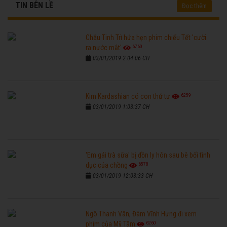
TIN BÊN LỀ
Đọc thêm
Châu Tinh Trì hứa hẹn phim chiếu Tết 'cười
6760
ra nước mắt'
03/01/2019 2:04:06 CH
6259
Kim Kardashian có con thứ tư
03/01/2019 1:03:37 CH
'Em gái trà sữa' bị đồn ly hôn sau bê bối tình
6578
dục của chồng
03/01/2019 12:03:33 CH
Ngô Thanh Vân, Đàm Vĩnh Hưng đi xem
6260
phim của Mỹ Tâm