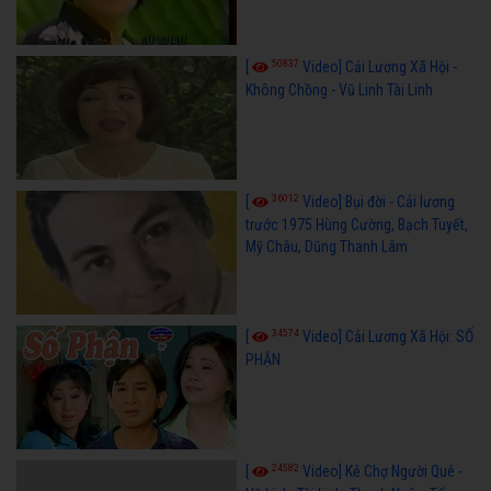
50837
[
Video] Cải Lương Xã Hội -
Không Chồng - Vũ Linh Tài Linh
36012
[
Video] Bụi đời - Cải lương
trước 1975 Hùng Cường, Bạch Tuyết,
Mỹ Châu, Dũng Thanh Lâm
34574
[
Video] Cải Lương Xã Hội: SỐ
PHẬN
24582
[
Video] Kẻ Chợ Người Quê -