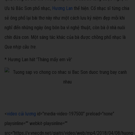
Ưu tú Bắc Sơn phổ nhạc,
Hương Lan
thể hiện. Cố nhạc sĩ từng chia
sẻ ông phổ lại bài thơ này như một cách lưu kỷ niệm đẹp mỗi khi
nghĩ đến những ngày ông bôn ba vì nghệ thuật, còn bà ở nhà nuôi
chín đứa con. Một sáng tác khác của bà được chồng phổ nhạc là
Qua nhịp cầu tre
.
* Hương Lan hát 'Tháng mấy em về'
<
video cải lương
id="media-video-197500" preload="none"
playsinline="" webkit-playsinline=""
src="https://v.vnecdn.net/giaitri/video/web/mp4/2018/04/08/huong-