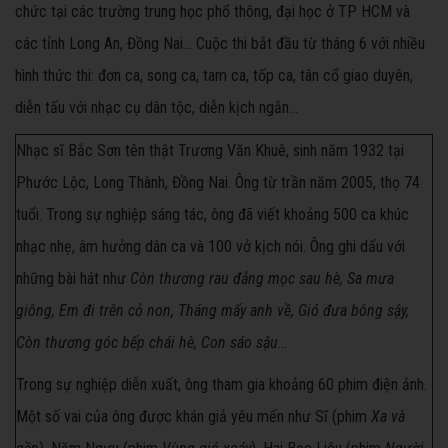
chức tại các trường trung học phổ thông, đại học ở TP HCM và
các tỉnh Long An, Đồng Nai... Cuộc thi bắt đầu từ tháng 6 với nhiều
hình thức thi: đơn ca, song ca, tam ca, tốp ca, tân cổ giao duyên,
diễn tấu với nhạc cụ dân tộc, diễn kịch ngắn...
Nhạc sĩ Bắc Sơn tên thật Trương Văn Khuê, sinh năm 1932 tại
Phước Lộc, Long Thành, Đồng Nai. Ông từ trần năm 2005, thọ 74
tuổi. Trong sự nghiệp sáng tác, ông đã viết khoảng 500 ca khúc
nhạc nhẹ, âm hưởng dân ca và 100 vở kịch nói. Ông ghi dấu với
những bài hát như
Còn thương rau đắng mọc sau hè, Sa mưa
giông, Em đi trên cỏ non, Tháng mấy anh về, Gió đưa bông sậy,
Còn thương góc bếp chái hè, Con sáo sậu
...
Trong sự nghiệp diễn xuất, ông tham gia khoảng 60 phim điện ảnh.
Một số vai của ông được khán giả yêu mến như Sĩ (phim
Xa và