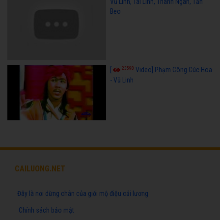
Vũ Linh, Tài Linh, Thanh Ngân, Tấn
Beo
23598
[
Video] Phạm Công Cúc Hoa
- Vũ Linh
CAILUONG.NET
Đây là nơi dừng chân của giới mộ điệu cải lương
Chính sách bảo mật