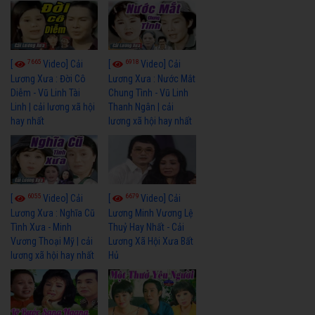
7665
6918
[
Video] Cải
[
Video] Cải
Lương Xưa : Đời Cô
Lương Xưa : Nước Mắt
Diễm - Vũ Linh Tài
Chung Tình - Vũ Linh
Linh | cải lương xã hội
Thanh Ngân | cải
hay nhất
lương xã hội hay nhất
6055
6679
[
Video] Cải
[
Video] Cải
Lương Xưa : Nghĩa Cũ
Lương Minh Vương Lệ
Tình Xưa - Minh
Thuỷ Hay Nhất - Cải
Vương Thoại Mỹ | cải
Lương Xã Hội Xưa Bất
lương xã hội hay nhất
Hủ