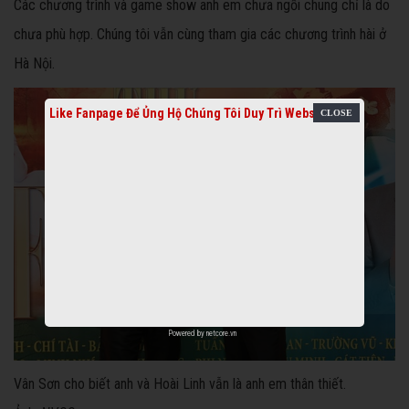
Các chương trình và game show anh em chưa ngồi chung chỉ là do
chưa phù hợp. Chúng tôi vẫn cùng tham gia các chương trình hài ở
Hà Nội.
Like Fanpage Để Ủng Hộ Chúng Tôi Duy Trì Website
Powered by
netcore.vn
Vân Sơn cho biết anh và Hoài Linh vẫn là anh em thân thiết.