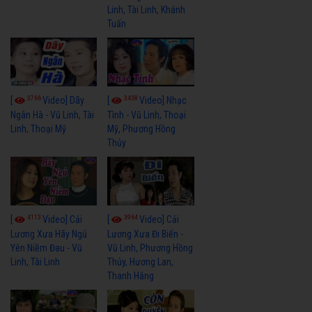
Linh, Tài Linh, Khánh
Tuấn
3766
3438
[
Video] Dãy
[
Video] Nhạc
Ngân Hà - Vũ Linh, Tài
Tình - Vũ Linh, Thoại
Linh, Thoại Mỹ
Mỹ, Phương Hồng
Thủy
4113
3964
[
Video] Cải
[
Video] Cải
Lương Xưa Hãy Ngủ
Lương Xưa Đi Biển -
Yên Niềm Đau - Vũ
Vũ Linh, Phương Hồng
Linh, Tài Linh
Thủy, Hương Lan,
Thanh Hằng