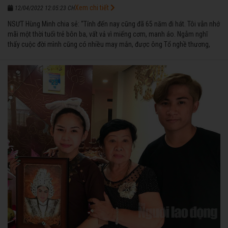
Xem chi tiết
12/04/2022 12:05:23 CH
NSƯT Hùng Minh chia sẻ: “Tính đến nay cũng đã 65 năm đi hát. Tôi vẫn nhớ
mãi một thời tuổi trẻ bôn ba, vất vả vì miếng cơm, manh áo. Ngẫm nghĩ
thấy cuộc đời mình cũng có nhiều may mắn, được ông Tổ nghề thương,
nên từ một cậu bé nghèo chẳng biết hát xướng là gì, trong dòng đời xuôi
ngược nhận được những cơ may để từng bước thành danh với nghiệp ca
diễn”.