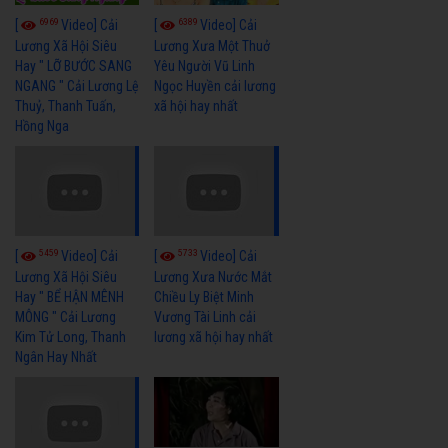
6969
6389
[
Video] Cải
[
Video] Cải
Lương Xã Hội Siêu
Lương Xưa Một Thuở
Hay " LỠ BƯỚC SANG
Yêu Người Vũ Linh
NGANG " Cải Lương Lệ
Ngọc Huyền cải lương
Thuỷ, Thanh Tuấn,
xã hội hay nhất
Hồng Nga
5459
5733
[
Video] Cải
[
Video] Cải
Lương Xã Hội Siêu
Lương Xưa Nước Mắt
Hay " BỂ HẬN MÊNH
Chiều Ly Biệt Minh
MÔNG " Cải Lương
Vương Tài Linh cải
Kim Tử Long, Thanh
lương xã hội hay nhất
Ngân Hay Nhất