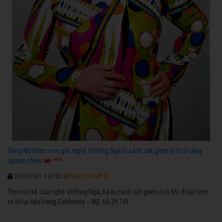
Sang Mỹ thăm con gái, nghệ sĩ Hồng Nga bị cảnh sát giam ô tô vì chạy
3864
ngược chiều
Xem chi tiết
11/10/2021 7:00:52 SA
Theo lời kể của nghệ sĩ Hồng Nga, bà bị cảnh sát giam ô tô khi đi lạc trên
xa lộ tại tiểu bang California – Mỹ, tối 29 Tết.