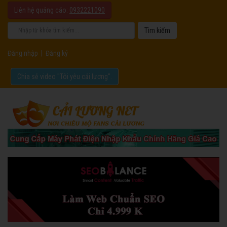
Liên hệ quảng cáo:
0932221090
Đăng nhập
|
Đăng ký
Chia sẻ video "Tôi yêu cải lương".