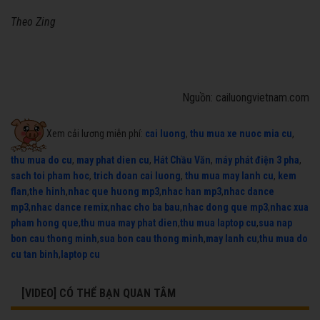
Theo Zing
Nguồn: cailuongvietnam.com
Xem cải lương miễn phí:
cai luong
,
thu mua xe nuoc mia cu
,
thu mua do cu
,
may phat dien cu
,
Hát Chầu Văn
,
máy phát điện 3 pha
,
sach toi pham hoc
,
trich doan cai luong
,
thu mua may lanh cu
,
kem
flan
,
the hinh
,
nhac que huong mp3
,
nhac han mp3
,
nhac dance
mp3
,
nhac dance remix
,
nhac cho ba bau
,
nhac dong que mp3
,
nhac xua
pham hong que
,
thu mua may phat dien
,
thu mua laptop cu
,
sua nap
bon cau thong minh
,
sua bon cau thong minh
,
may lanh cu
,
thu mua do
cu tan binh
,
laptop cu
[VIDEO] CÓ THỂ BẠN QUAN TÂM