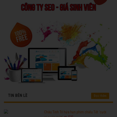
TIN BÊN LỀ
Đọc thêm
Châu Tinh Trì hứa hẹn phim chiếu Tết 'cười
6765