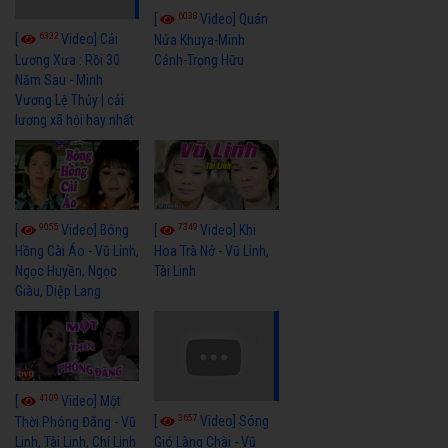
6038
[
Video] Quán
6322
[
Video] Cải
Nửa Khuya-Minh
Cảnh-Trọng Hữu
Lương Xưa : Rồi 30
Năm Sau - Minh
Vương Lệ Thủy | cải
lương xã hội hay nhất
9055
7349
[
Video] Bông
[
Video] Khi
Hồng Cài Áo - Vũ Linh,
Hoa Trà Nở - Vũ Linh,
Ngọc Huyền, Ngọc
Tài Linh
Giàu, Diệp Lang
4109
[
Video] Một
3657
[
Video] Sóng
Thời Phóng Đãng - Vũ
Linh, Tài Linh, Chí Linh
Gió Làng Chài - Vũ