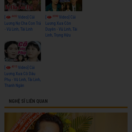
4432
3599
[
Video] Cải
[
Video] Cải
Lương Nợ Cha Con Trả
Lương Xưa Còn
- Vũ Linh, Tài Linh
Duyên - Vũ Linh, Tài
Linh, Trọng Hữu
4015
[
Video] Cải
Lương Xưa Cô Dâu
Phụ - Vũ Linh, Tài Linh,
Thanh Ngân
NGHỆ SĨ LIÊN QUAN