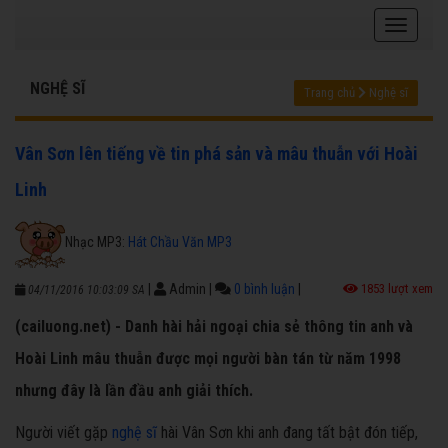
NGHỆ SĨ
Trang chủ
Nghệ sĩ
Vân Sơn lên tiếng về tin phá sản và mâu thuẫn với Hoài
Linh
Nhạc MP3:
Hát Chầu Văn MP3
|
Admin
|
0 bình luận
|
1853 lượt xem
04/11/2016 10:03:09 SA
(cailuong.net) - Danh hài hải ngoại chia sẻ thông tin anh và
Hoài Linh mâu thuẫn được mọi người bàn tán từ năm 1998
nhưng đây là lần đầu anh giải thích.
Người viết gặp
nghệ sĩ
hài Vân Sơn khi anh đang tất bật đón tiếp,