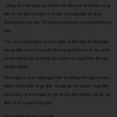
- Chúng tôi ở bên nhau gần 30 năm rồi, tính cách tôi thế nào cô ấy
hiểu rõ. Tôi nghĩ nếu mình có gì chắc vợ không dám để đi xa
thường xuyên vậy đâu. Tin tưởng nhưng không có nghĩa là không lo
lắng.
Thực tế có nhiều người từ nước ngoài về Việt Nam thì không lâu
sau gia đình rạn vỡ vì sự xuất hiện của người thứ ba. Vì vậy, vợ tôi
chỉ nhẹ nhàng chia sẻ những câu chuyện của người khác để mình
rút kinh nghiệm.
Tôi là nghệ sĩ, được nhiều người biết tới, không thể sống vô trách
nhiệm với bản thân và gia đình. Tôi gặp gỡ, trò chuyện, chụp hình
với ai cũng chỉ là mối quan hệ với fan hay đồng nghiệp. Sau đó, gia
đình với tôi là quan trọng nhất.
Không ai hiểu tôi như Hoài Linh