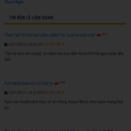
Thanh Ngân
TIN BÊN LỀ LIÊN QUAN
6761
Châu Tinh Trì hứa hẹn phim chiếu Tết 'cười ra nước mắt'
Xem chi tiết
03/01/2019 2:04:06 CH
"Tân hỷ kịch chi vương" do danh hài đạo diễn hé lộ tình tiết qua trailer đầu
tiên.
6260
Kim Kardashian có con thứ tư
Xem chi tiết
03/01/2019 1:03:37 CH
Ngôi sao truyền hình thực tế và chồng, Kanye West, nhờ người mang thai
hộ.
6580