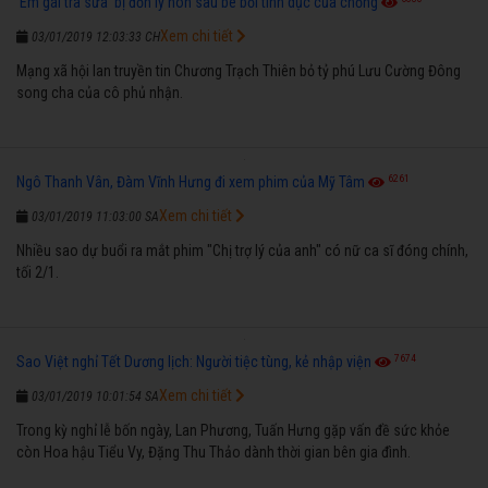
'Em gái trà sữa' bị đồn ly hôn sau bê bối tình dục của chồng
Xem chi tiết
03/01/2019 12:03:33 CH
Mạng xã hội lan truyền tin Chương Trạch Thiên bỏ tỷ phú Lưu Cường Đông
song cha của cô phủ nhận.
6261
Ngô Thanh Vân, Đàm Vĩnh Hưng đi xem phim của Mỹ Tâm
Xem chi tiết
03/01/2019 11:03:00 SA
Nhiều sao dự buổi ra mắt phim "Chị trợ lý của anh" có nữ ca sĩ đóng chính,
tối 2/1.
7674
Sao Việt nghỉ Tết Dương lịch: Người tiệc tùng, kẻ nhập viện
Xem chi tiết
03/01/2019 10:01:54 SA
Trong kỳ nghỉ lễ bốn ngày, Lan Phương, Tuấn Hưng gặp vấn đề sức khỏe
còn Hoa hậu Tiểu Vy, Đặng Thu Thảo dành thời gian bên gia đình.