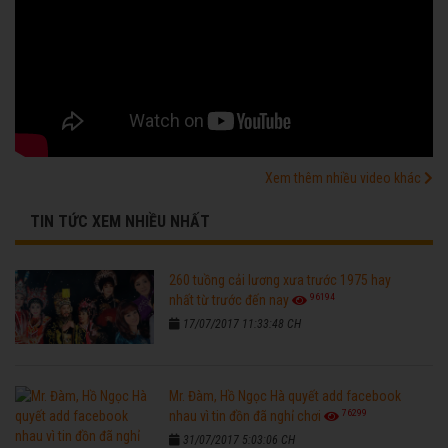
Xem thêm nhiều video khác
TIN TỨC XEM NHIỀU NHẤT
260 tuồng cải lương xưa trước 1975 hay
96194
nhất từ trước đến nay
17/07/2017 11:33:48 CH
Mr. Đàm, Hồ Ngọc Hà quyết add facebook
76299
nhau vì tin đồn đã nghỉ chơi
31/07/2017 5:03:06 CH