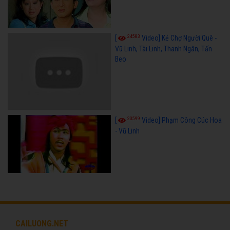
24583
[
Video] Kẻ Chợ Người Quê -
Vũ Linh, Tài Linh, Thanh Ngân, Tấn
Beo
23599
[
Video] Phạm Công Cúc Hoa
- Vũ Linh
CAILUONG.NET