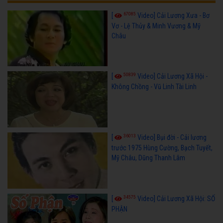
67085
[
Video] Cải Lương Xưa - Bơ
Vơ - Lệ Thủy & Minh Vương & Mỹ
Châu
50839
[
Video] Cải Lương Xã Hội -
Không Chồng - Vũ Linh Tài Linh
36013
[
Video] Bụi đời - Cải lương
trước 1975 Hùng Cường, Bạch Tuyết,
Mỹ Châu, Dũng Thanh Lâm
34575
[
Video] Cải Lương Xã Hội: SỐ
PHẬN