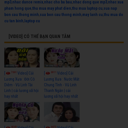
mp3
,
nhac dance remix
,
nhac cho ba bau
,
nhac dong que mp3
,
nhac xua
pham hong que
,
thu mua may phat dien
,
thu mua laptop cu
,
sua nap
bon cau thong minh
,
sua bon cau thong minh
,
may lanh cu
,
thu mua do
cu tan binh
,
laptop cu
[VIDEO] CÓ THỂ BẠN QUAN TÂM
7661
6911
[
Video] Cải
[
Video] Cải
Lương Xưa : Đời Cô
Lương Xưa : Nước Mắt
Diễm - Vũ Linh Tài
Chung Tình - Vũ Linh
Linh | cải lương xã hội
Thanh Ngân | cải
hay nhất
lương xã hội hay nhất
6049
6675
[
Video] Cải
[
Video] Cải