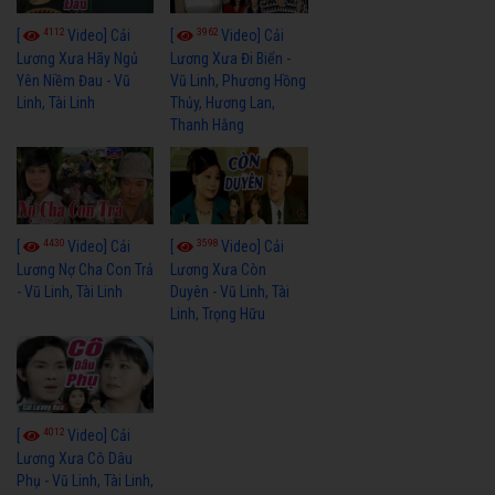
4112
3962
[
Video] Cải
[
Video] Cải
Lương Xưa Hãy Ngủ
Lương Xưa Đi Biển -
Yên Niềm Đau - Vũ
Vũ Linh, Phương Hồng
Linh, Tài Linh
Thủy, Hương Lan,
Thanh Hằng
4430
3598
[
Video] Cải
[
Video] Cải
Lương Nợ Cha Con Trả
Lương Xưa Còn
- Vũ Linh, Tài Linh
Duyên - Vũ Linh, Tài
Linh, Trọng Hữu
4012
[
Video] Cải
Lương Xưa Cô Dâu
Phụ - Vũ Linh, Tài Linh,