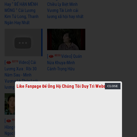
Hay " BỂ HẬN MÊNH
Chiều Ly Biệt Minh
MÔNG " Cải Lương
Vương Tài Linh cải
Kim Tử Long, Thanh
lương xã hội hay nhất
Ngân Hay Nhất
6036
[
Video] Quán
6319
[
Video] Cải
Nửa Khuya-Minh
Cảnh-Trọng Hữu
Lương Xưa : Rồi 30
Năm Sau - Minh
Vương Lệ Thủy | cải
Like Fanpage Để Ủng Hộ Chúng Tôi Duy Trì Website
lương xã hội hay nhất
9051
7345
[
Video] Bông
[
Video] Khi
Hồng Cài Áo - Vũ Linh,
Hoa Trà Nở - Vũ Linh,
Ngọc Huyền, Ngọc
Tài Linh