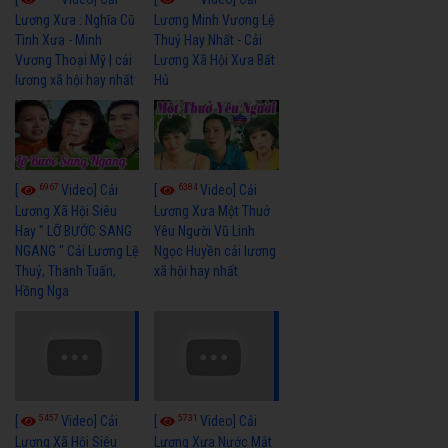
Lương Xưa : Nghĩa Cũ
Lương Minh Vương Lệ
Tình Xưa - Minh
Thuỷ Hay Nhất - Cải
Vương Thoại Mỹ | cải
Lương Xã Hội Xưa Bất
lương xã hội hay nhất
Hủ
6967
6384
[
Video] Cải
[
Video] Cải
Lương Xã Hội Siêu
Lương Xưa Một Thuở
Hay " LỠ BƯỚC SANG
Yêu Người Vũ Linh
NGANG " Cải Lương Lệ
Ngọc Huyền cải lương
Thuỷ, Thanh Tuấn,
xã hội hay nhất
Hồng Nga
5457
5731
[
Video] Cải
[
Video] Cải
Lương Xã Hội Siêu
Lương Xưa Nước Mắt