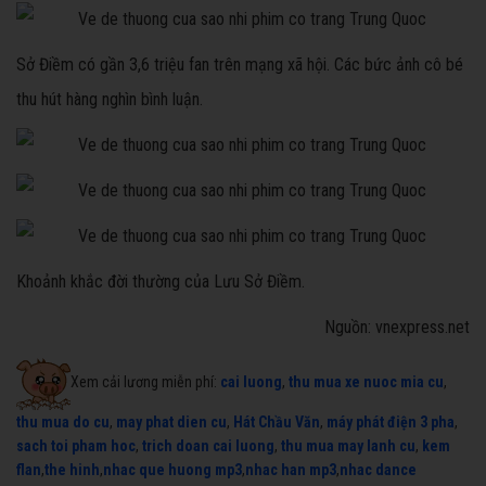
Sở Điềm có gần 3,6 triệu fan trên mạng xã hội. Các bức ảnh cô bé
thu hút hàng nghìn bình luận.
Khoảnh khắc đời thường của Lưu Sở Điềm.
Nguồn: vnexpress.net
Xem cải lương miễn phí:
cai luong
,
thu mua xe nuoc mia cu
,
thu mua do cu
,
may phat dien cu
,
Hát Chầu Văn
,
máy phát điện 3 pha
,
sach toi pham hoc
,
trich doan cai luong
,
thu mua may lanh cu
,
kem
flan
,
the hinh
,
nhac que huong mp3
,
nhac han mp3
,
nhac dance