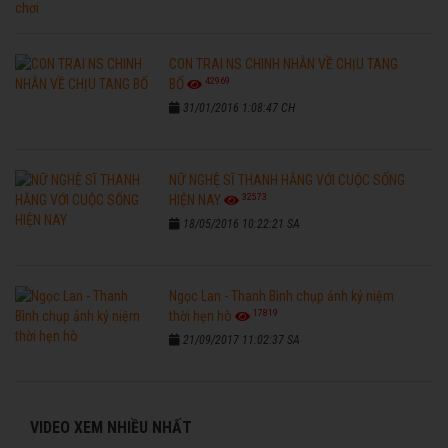
CON TRAI NS CHINH NHẪN VỀ CHỊU TANG
42969
BỐ
31/01/2016 1:08:47 CH
NỮ NGHỆ SĨ THANH HẰNG VỚI CUỘC SỐNG
32573
HIỆN NAY
18/05/2016 10:22:21 SA
Ngọc Lan - Thanh Bình chụp ảnh kỷ niệm
17819
thời hẹn hò
21/09/2017 11:02:37 SA
VIDEO XEM NHIỀU NHẤT