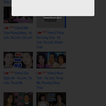
Giàu, Diệp Lang
Powered by
netcore.vn
4108
[
Video] Một
3656
[
Video] Sóng
Thời Phóng Đãng - Vũ
Linh, Tài Linh, Chí Linh
Gió Làng Chài - Vũ
Linh, Tài Linh, Khánh
Tuấn
3765
3437
[
Video] Dãy
[
Video] Nhạc
Ngân Hà - Vũ Linh, Tài
Tình - Vũ Linh, Thoại
Linh, Thoại Mỹ
Mỹ, Phương Hồng
Thủy