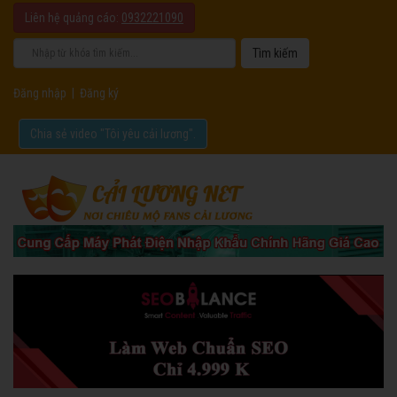
Liên hệ quảng cáo:
0932221090
Đăng nhập
|
Đăng ký
Chia sẻ video "Tôi yêu cải lương".