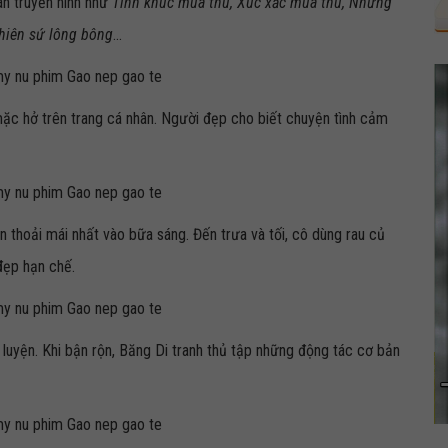
án truyền hình như
Tình khúc mùa thu, Xúc xắc mùa thu, Những
Thiên sứ lông bông
...
ặc hở trên trang cá nhân. Người đẹp cho biết chuyện tình cảm
n thoải mái nhất vào bữa sáng. Đến trưa và tối, cô dùng rau củ
đẹp hạn chế.
uyện. Khi bận rộn, Băng Di tranh thủ tập những động tác cơ bản