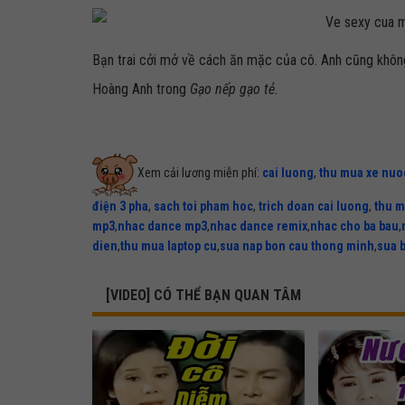
Bạn trai cởi mở về cách ăn mặc của cô. Anh cũng không
Hoàng Anh trong
Gạo nếp gạo tẻ.
Xem cải lương miễn phí:
cai luong
,
thu mua xe nuo
điện 3 pha
,
sach toi pham hoc
,
trich doan cai luong
,
thu m
mp3
,
nhac dance mp3
,
nhac dance remix
,
nhac cho ba bau
,
dien
,
thu mua laptop cu
,
sua nap bon cau thong minh
,
sua 
[VIDEO] CÓ THỂ BẠN QUAN TÂM