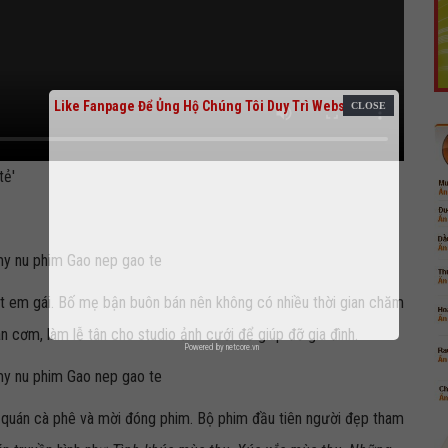
Like Fanpage Để Ủng Hộ Chúng Tôi Duy Trì Website
tẻ'
ột em gái. Bố mẹ bận buôn bán nên không có nhiều thời gian chăm
n cơm, làm lễ tân cho studio ảnh cưới để giúp đỡ gia đình.
Powered by
netcore.vn
 quán cà phê và mời đóng phim. Bộ phim đầu tiên người đẹp tham