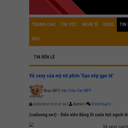
TRANG CHỦ
TIN TỨC
NGHỆ SĨ
VIDEO
TIN 
SEO
TIN BÊN LỀ
Vẻ sexy của mỹ nữ phim 'Gạo nếp gạo tẻ'
Nhạc MP3:
Hát Chầu Văn MP3
|
Admin
|
0 bình luận
|
03/08/2018 10:01:01 SA
(cailuong.net) - Diễn viên Băng Di cuốn hút người đ