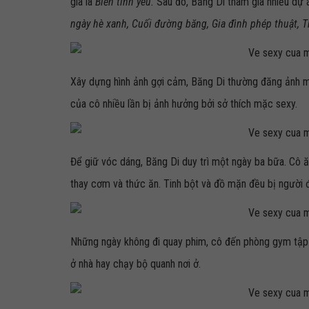
gia là
Biển tình yêu.
Sau đó, Băng Di tham gia nhiều dự 
ngày hè xanh, Cuối đường băng, Gia đình phép thuật, 
Xây dựng hình ảnh gợi cảm, Băng Di thường đăng ảnh m
của cô nhiều lần bị ảnh hưởng bởi sở thích mặc sexy.
Để giữ vóc dáng, Băng Di duy trì một ngày ba bữa. Cô ă
thay cơm và thức ăn. Tinh bột và đồ mặn đều bị người 
Những ngày không đi quay phim, cô đến phòng gym tập l
ở nhà hay chạy bộ quanh nơi ở.