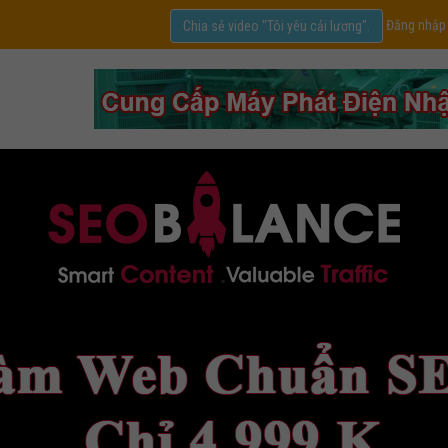
Đăng nhập
Chia sẻ video "Tôi yêu cải lương".