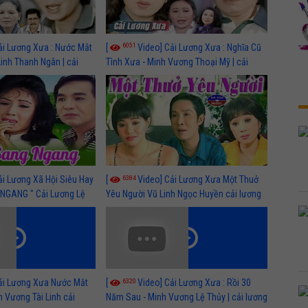
6051
ải Lương Xưa : Nước Mắt
[
Video] Cải Lương Xưa : Nghĩa Cũ
Linh Thanh Ngân | cải
Tình Xưa - Minh Vương Thoại Mỹ | cải
 nhất
lương xã hội hay nhất
6384
ải Lương Xã Hội Siêu Hay
[
Video] Cải Lương Xưa Một Thuở
NGANG " Cải Lương Lệ
Yêu Người Vũ Linh Ngọc Huyền cải lương
n, Hồng Nga
xã hội hay nhất
6320
ải Lương Xưa Nước Mắt
[
Video] Cải Lương Xưa : Rồi 30
h Vương Tài Linh cải
Năm Sau - Minh Vương Lệ Thủy | cải lương