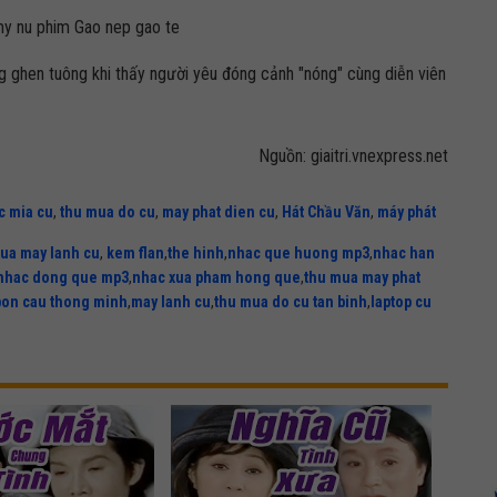
 ghen tuông khi thấy người yêu đóng cảnh "nóng" cùng diễn viên
Nguồn: giaitri.vnexpress.net
c mia cu
,
thu mua do cu
,
may phat dien cu
,
Hát Chầu Văn
,
máy phát
ua may lanh cu
,
kem flan
,
the hinh
,
nhac que huong mp3
,
nhac han
nhac dong que mp3
,
nhac xua pham hong que
,
thu mua may phat
bon cau thong minh
,
may lanh cu
,
thu mua do cu tan binh
,
laptop cu