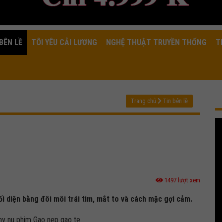
BÊN LỀ
TÔI YÊU CẢI LƯƠNG
NGHỆ THUẬT TRUYỀN THỐNG
T
Trang chủ
Tin bên lề
1497 lượt xem
ối diện bằng đôi môi trái tim, mắt to và cách mặc gợi cảm.