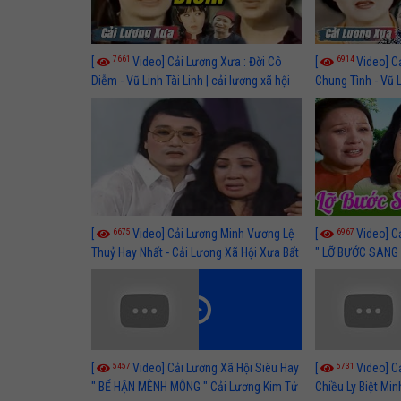
7661
6914
[
Video] Cải Lương Xưa : Đời Cô
[
Video] C
Diễm - Vũ Linh Tài Linh | cải lương xã hội
Chung Tình - Vũ 
hay nhất
lương xã hội hay
6675
6967
[
Video] Cải Lương Minh Vương Lệ
[
Video] C
Thuỷ Hay Nhất - Cải Lương Xã Hội Xưa Bất
" LỠ BƯỚC SANG 
Hủ
Thuỷ, Thanh Tuấ
5457
5731
[
Video] Cải Lương Xã Hội Siêu Hay
[
Video] C
" BỂ HẬN MÊNH MÔNG " Cải Lương Kim Tử
Chiều Ly Biệt Min