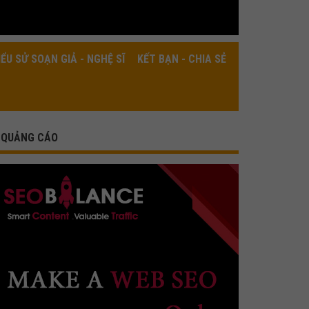
IỂU SỬ SOẠN GIẢ - NGHỆ SĨ
KẾT BẠN - CHIA SẺ
QUẢNG CÁO