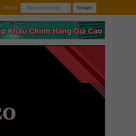
|
Đăng ký