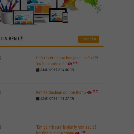
TIN BÊN LỀ
Đọc thêm
Châu Tinh Trì hứa hẹn phim chiếu Tết
6761
'cười ra nước mắt'
03/01/2019 2:04:06 CH
6260
Kim Kardashian có con thứ tư
03/01/2019 1:03:37 CH
'Em gái trà sữa' bị đồn ly hôn sau bê
6580
bối tình dục của chồng