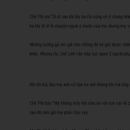
Chế Phi nói:
"Dì út sau khi lấy ba rồi cũng về ở chung n
ba lấy dì út là chuyện ngoài ý muốn của mẹ nhưng mẹ và
Những tưởng gả em gái cho chồng thì sẽ giữ được chân
khác. Nhưng rồi, Chế Linh vẫn tiếp tục quen 2 người ph
Khi tôi hỏi, liệu mẹ anh có hận ba anh không khi mà ôn
Chế Phi bảo:
"Mẹ không mấy khi chia sẻ với con cái về 
sao đó nên giờ mẹ phải chịu vậy.