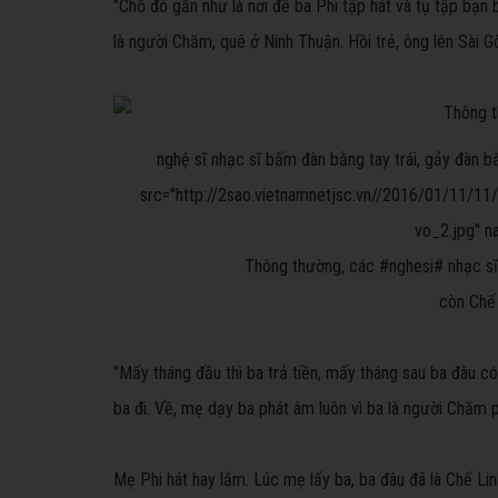
"Chỗ đó gần như là nơi để ba Phi tập hát và tụ tập bạn b
là người Chăm, quê ở Ninh Thuận. Hồi trẻ, ông lên Sài
nghệ sĩ
nhạc sĩ bấm đàn bằng tay trái, gảy đàn bằ
src="http://2sao.vietnamnetjsc.vn//2016/01/11/11/
vo_2.jpg" 
Thông thường, các #nghesi# nhạc sĩ 
còn Chế P
"Mấy tháng đầu thì ba trả tiền, mấy tháng sau ba đâu có
ba đi. Về, mẹ dạy ba phát âm luôn vì ba là người Chăm
Mẹ Phi hát hay lắm. Lúc mẹ lấy ba, ba đâu đã là Chế Linh