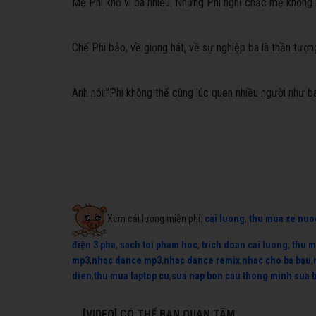
Mẹ Phi khổ vì ba nhiều. Nhưng Phi nghĩ chắc mẹ không 
Chế Phi bảo, về giọng hát, về sự nghiệp ba là thần tượ
Anh nói:
"Phi không thể cùng lúc quen nhiều người như ba 
Xem cải lương miễn phí:
cai luong
,
thu mua xe nuo
điện 3 pha
,
sach toi pham hoc
,
trich doan cai luong
,
thu m
mp3
,
nhac dance mp3
,
nhac dance remix
,
nhac cho ba bau
,
dien
,
thu mua laptop cu
,
sua nap bon cau thong minh
,
sua 
[VIDEO] CÓ THỂ BẠN QUAN TÂM