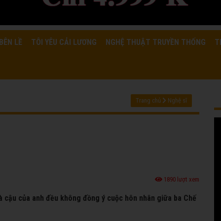
BÊN LỀ
TÔI YÊU CẢI LƯƠNG
NGHỆ THUẬT TRUYỀN THỐNG
T
Trang chủ
Nghệ sĩ
1890 lượt xem
 và cậu của anh đều không đồng ý cuộc hôn nhân giữa ba Chế