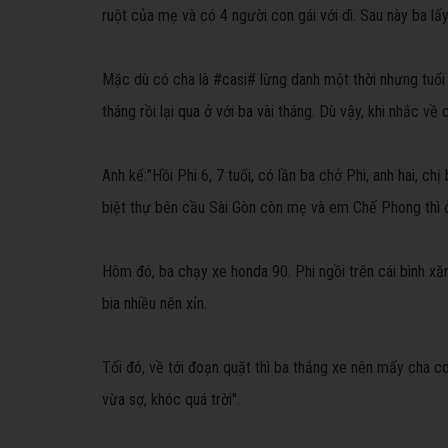
ruột của mẹ và có 4 người con gái với dì. Sau này ba lấ
Mặc dù có cha là #casi# lừng danh một thời nhưng tuổ
tháng rồi lại qua ở với ba vài tháng. Dù vậy, khi nhắc v
Anh kể:
"Hồi Phi 6, 7 tuổi, có lần ba chở Phi, anh hai, ch
biệt thự bên cầu Sài Gòn còn mẹ và em Chế Phong thì 
Hôm đó, ba chạy xe honda 90. Phi ngồi trên cái bình xăng
bia nhiều nên xỉn.
Tối đó, về tới đoạn quặt thì ba thắng xe nên mấy cha co
vừa sợ, khóc quá trời".