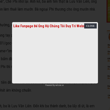
è", Chế Phi nhớ lại. Anh kể, ba anh tên thật là Lưu Văn Liên, ông
 Gòn làm thuê làm mướn. Bà ngoại Phi thương cho ông mướn nhà.
Like Fanpage Để Ủng Hộ Chúng Tôi Duy Trì Website
ng tay phải, còn Chế Phi thì ngược lại..." id="img_1276106"
01/goc-khuat-sau-cau-chuyen-che-linh-cuoi-em-gai-ruot-cua-
name="img_1276106">
bấm đàn bằng tay trái, gảy đàn bằng tay phải,
hi thì ngược lại...
 tiền để trả... Rồi ba cưới mẹ của Phi. Ba đòi đi học nhạc, mẹ để
Powered by
netcore.vn
 phát âm không chuẩn.
, ba là Lưu Văn Liên. Đến khi ba thành danh, ba lấy dì út, là em