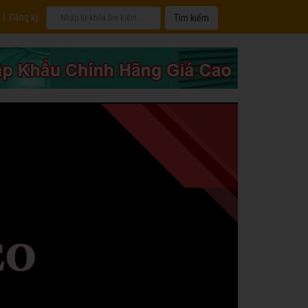
|
Đăng ký