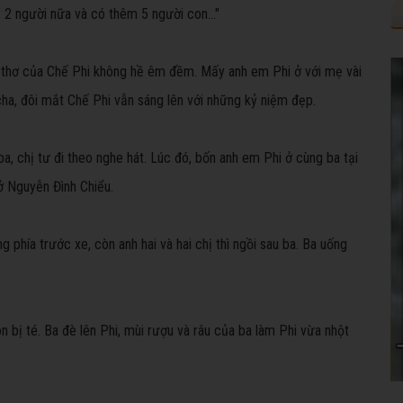
y 2 người nữa và có thêm 5 người con..."
i thơ của Chế Phi không hề êm đềm. Mấy anh em Phi ở với mẹ vài
ề cha, đôi mắt Chế Phi vẫn sáng lên với những kỷ niệm đẹp.
ị ba, chị tư đi theo nghe hát. Lúc đó, bốn anh em Phi ở cùng ba tại
ở Nguyễn Đình Chiểu.
 phía trước xe, còn anh hai và hai chị thì ngồi sau ba. Ba uống
n bị té. Ba đè lên Phi, mùi rượu và râu của ba làm Phi vừa nhột