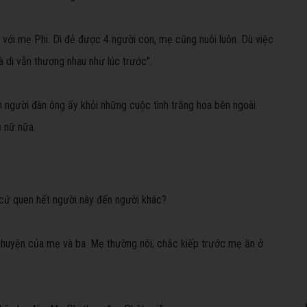
hà với mẹ Phi. Dì đẻ được 4 người con, mẹ cũng nuôi luôn. Dù việc
 dì vẫn thương nhau như lúc trước".
 người đàn ông ấy khỏi những cuộc tình trăng hoa bên ngoài
ụ nữ nữa.
g cứ quen hết người này đến người khác?
chuyện của mẹ và ba. Mẹ thường nói, chắc kiếp trước mẹ ăn ở