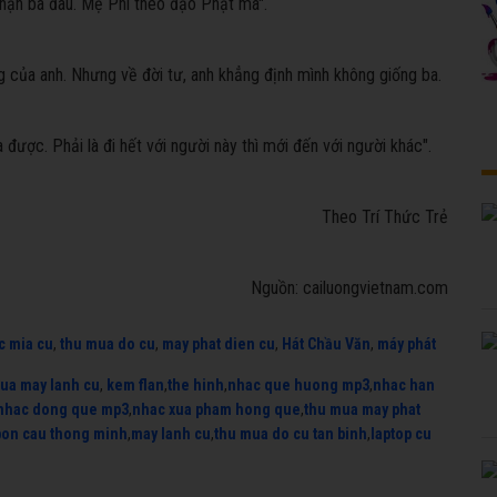
hận ba đâu. Mẹ Phi theo đạo Phật mà".
ng của anh. Nhưng về đời tư, anh khẳng định mình không giống ba.
được. Phải là đi hết với người này thì mới đến với người khác".
Theo Trí Thức Trẻ
Nguồn: cailuongvietnam.com
c mia cu
,
thu mua do cu
,
may phat dien cu
,
Hát Chầu Văn
,
máy phát
ua may lanh cu
,
kem flan
,
the hinh
,
nhac que huong mp3
,
nhac han
nhac dong que mp3
,
nhac xua pham hong que
,
thu mua may phat
bon cau thong minh
,
may lanh cu
,
thu mua do cu tan binh
,
laptop cu