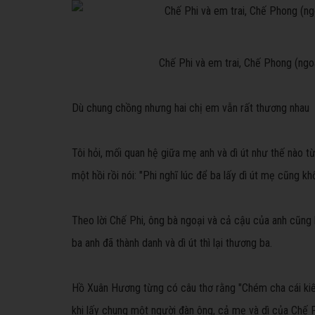
Chế Phi và em trai, Chế Phong (ngoà
Dù chung chồng nhưng hai chị em vẫn rất thương nhau
Tôi hỏi, mối quan hệ giữa mẹ anh và dì út như thế nào 
một hồi rồi nói: "Phi nghĩ lúc để ba lấy dì út mẹ cũng k
Theo lời Chế Phi, ông bà ngoại và cả cậu của anh cũng 
ba anh đã thành danh và dì út thì lại thương ba.
Hồ Xuân Hương từng có câu thơ rằng "Chém cha cái kiế
khi lấy chung một người đàn ông, cả mẹ và dì của Chế P