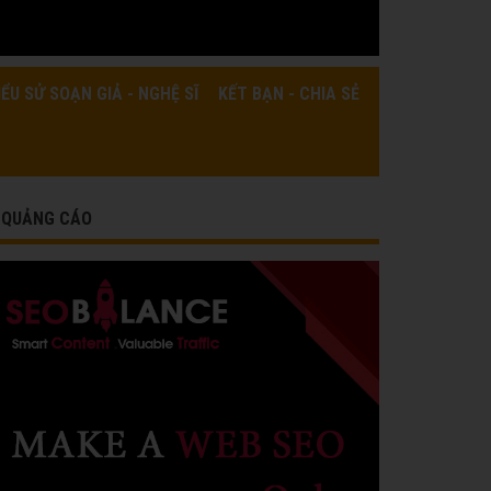
IỂU SỬ SOẠN GIẢ - NGHỆ SĨ
KẾT BẠN - CHIA SẺ
QUẢNG CÁO