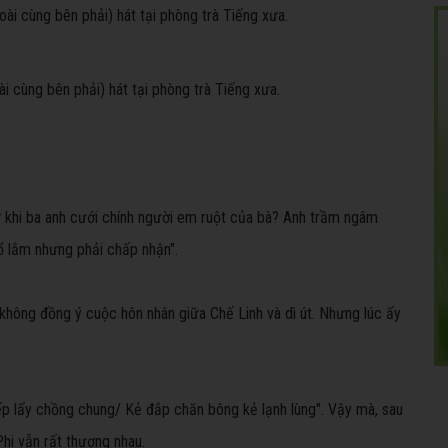
i cùng bên phải) hát tại phòng trà Tiếng xưa.
từ khi ba anh cưới chính người em ruột của bà? Anh trầm ngâm
hổ lắm nhưng phải chấp nhận".
không đồng ý cuộc hôn nhân giữa Chế Linh và dì út. Nhưng lúc ấy
p lấy chồng chung/ Kẻ đắp chăn bông kẻ lạnh lùng". Vậy mà, sau
hi vẫn rất thương nhau.