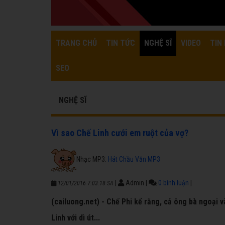
TRANG CHỦ
TIN TỨC
NGHỆ SĨ
VIDEO
TIN 
SEO
NGHỆ SĨ
Vì sao Chế Linh cưới em ruột của vợ?
Nhạc MP3:
Hát Chầu Văn MP3
|
Admin
|
0 bình luận
|
12/01/2016 7:03:18 SA
(cailuong.net) - Chế Phi kể rằng, cả ông bà ngoại
Linh với dì út...