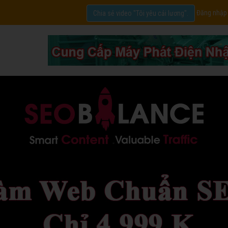
Đăng nhập
Chia sẻ video "Tôi yêu cải lương".