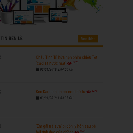
TIN BÊN LỀ
Đọc thêm
Châu Tinh Trì hứa hẹn phim chiếu Tết
6770
'cười ra nước mắt'
03/01/2019 2:04:06 CH
6270
Kim Kardashian có con thứ tư
03/01/2019 1:03:37 CH
'Em gái trà sữa' bị đồn ly hôn sau bê
6591
bối tình dục của chồng