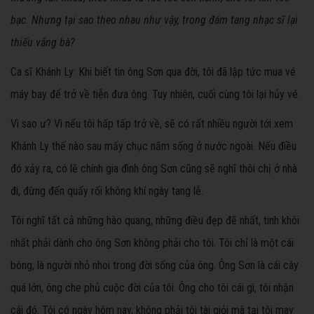
bạc. Nhưng tại sao theo nhau như vậy, trong đám tang nhạc sĩ lại
thiếu vắng bà?
Ca sĩ Khánh Ly:
Khi biết tin ông Sơn qua đời, tôi đã lập tức mua vé
máy bay để trở về tiễn đưa ông. Tuy nhiên, cuối cùng tôi lại hủy vé.
Vì sao ư? Vì nếu tôi hấp tấp trở về, sẽ có rất nhiều người tới xem
Khánh Ly thế nào sau mấy chục năm sống ở nước ngoài. Nếu điều
đó xảy ra, có lẽ chính gia đình ông Sơn cũng sẽ nghĩ thôi chị ở nhà
đi, đừng đến quấy rối không khí ngày tang lễ.
Tôi nghĩ tất cả những hào quang, những điều đẹp đẽ nhất, tinh khôi
nhất phải dành cho ông Sơn không phải cho tôi. Tôi chỉ là một cái
bóng, là người nhỏ nhoi trong đời sống của ông. Ông Sơn là cái cây
quá lớn, ông che phủ cuộc đời của tôi. Ông cho tôi cái gì, tôi nhận
cái đó. Tôi có ngày hôm nay, không phải tôi tài giỏi mà tại tôi may