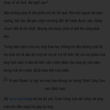
nhạc sĩ về Huế. Bà nghĩ sao?
Nếu không phải di dời phần mộ thì tốt quá. Khi một người đã nằm
xuống, thể xác đã gắn chặt với lòng đất thì tránh được việc động
chạm đến là tốt nhất. Nhưng nếu buộc phải di dời thì cũng phải
làm.
Trong tâm niệm của tôi, ông Sơn hay chồng tôi đều không mất đi.
Họ mới chỉ đi đâu đó một lát rồi sẽ trở về thôi. Kể cả mộ phần của
ông Sơn nằm ở đâu thì tình cảm mình dành cho ông ấy vẫn nằm
trong trái tim mình, đã là máu thịt của mình.
Nữ
ca sĩ cải lương
nói bà đủ yêu Trịnh Công Sơn để sống với ông
mãi cho đến ngày bà gặp lại ông