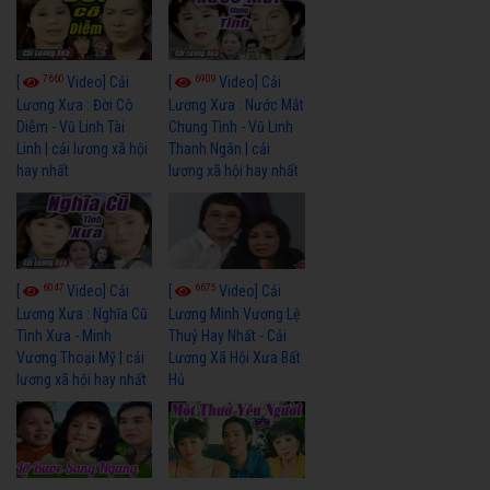
7660
6909
[
Video] Cải
[
Video] Cải
Lương Xưa : Đời Cô
Lương Xưa : Nước Mắt
Diễm - Vũ Linh Tài
Chung Tình - Vũ Linh
Linh | cải lương xã hội
Thanh Ngân | cải
hay nhất
lương xã hội hay nhất
6047
6675
[
Video] Cải
[
Video] Cải
Lương Xưa : Nghĩa Cũ
Lương Minh Vương Lệ
Tình Xưa - Minh
Thuỷ Hay Nhất - Cải
Vương Thoại Mỹ | cải
Lương Xã Hội Xưa Bất
lương xã hội hay nhất
Hủ