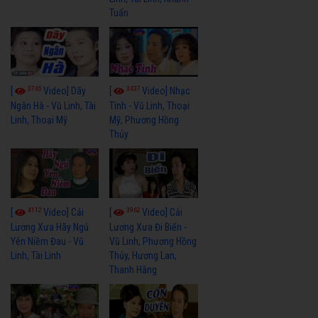
Tuấn
3765
3437
[
Video] Dãy
[
Video] Nhạc
Ngân Hà - Vũ Linh, Tài
Tình - Vũ Linh, Thoại
Linh, Thoại Mỹ
Mỹ, Phương Hồng
Thủy
4112
3962
[
Video] Cải
[
Video] Cải
Lương Xưa Hãy Ngủ
Lương Xưa Đi Biển -
Yên Niềm Đau - Vũ
Vũ Linh, Phương Hồng
Linh, Tài Linh
Thủy, Hương Lan,
Thanh Hằng