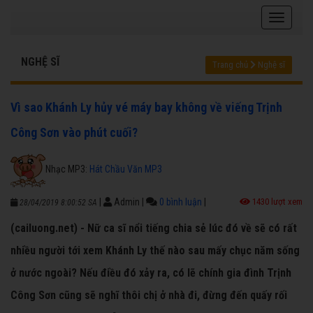
NGHỆ SĨ
Trang chủ
Nghệ sĩ
Vì sao Khánh Ly hủy vé máy bay không về viếng Trịnh
Công Sơn vào phút cuối?
Nhạc MP3:
Hát Chầu Văn MP3
|
Admin
|
0 bình luận
|
1430 lượt xem
28/04/2019 8:00:52 SA
(cailuong.net) - Nữ ca sĩ nổi tiếng chia sẻ lúc đó về sẽ có rất
nhiều người tới xem Khánh Ly thế nào sau mấy chục năm sống
ở nước ngoài? Nếu điều đó xảy ra, có lẽ chính gia đình Trịnh
Công Sơn cũng sẽ nghĩ thôi chị ở nhà đi, đừng đến quấy rối