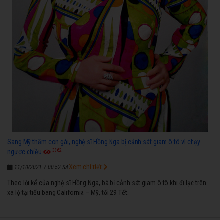
Sang Mỹ thăm con gái, nghệ sĩ Hồng Nga bị cảnh sát giam ô tô vì chạy
3862
ngược chiều
Xem chi tiết
11/10/2021 7:00:52 SA
Theo lời kể của nghệ sĩ Hồng Nga, bà bị cảnh sát giam ô tô khi đi lạc trên
xa lộ tại tiểu bang California – Mỹ, tối 29 Tết.