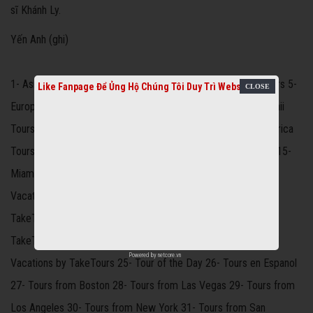
sĩ Khánh Ly.
Yến Anh (ghi)
1- Asia Tours 2- Australia Tours 3- Canada Tours 4- China Tours 5-
Like Fanpage Để Ủng Hộ Chúng Tôi Duy Trì Website
Europe Tours 6- Florida Tours 7- Grand Canyon Tours 8- Hawaii
Tours and Vacations 9- Hotels 10- Israel Tours 11- Latin America
Tours 12- London Tours 13- London Tours 14- Mexico Tours 15-
Miami Tours and Vacations 16- Middle East Tours 17- Orlando
Vacation Packages 18- Paris Tours 19- Portugal Tours 20-
TakeTours Coupons 21- TakeTours Deals and Promotions 22-
TakeTours Home 23- TakeTours Shows 24- Top 10 Tours and
Powered by
netcore.vn
Vacations by TakeTours 25- Tour of the Day 26- Tours en Espanol
27- Tours from Boston 28- Tours from Las Vegas 29- Tours from
Los Angeles 30- Tours from New York 31- Tours from San