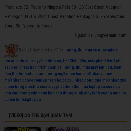
Francisco 32- Tours to Niagara Falls 33- US East Coast Vacation
Packages 34- US West Coast Vacation Packages 35- Yellowstone
Tours 36- Yosemite Tours
Nguồn: cailuongvietnam.com
Xem cải lương miễn phí:
cai luong
,
thu mua xe nuoc mia cu
,
thu mua do cu
,
may phat dien cu
,
Hát Chầu Văn
,
máy phát điện 3 pha
,
sach toi pham hoc
,
trich doan cai luong
,
thu mua may lanh cu
,
kem
flan
,
the hinh
,
nhac que huong mp3
,
nhac han mp3
,
nhac dance
mp3
,
nhac dance remix
,
nhac cho ba bau
,
nhac dong que mp3
,
nhac xua
pham hong que
,
thu mua may phat dien
,
thu mua laptop cu
,
sua nap
bon cau thong minh
,
sua bon cau thong minh
,
may lanh cu
,
thu mua do
cu tan binh
,
laptop cu
[VIDEO] CÓ THỂ BẠN QUAN TÂM