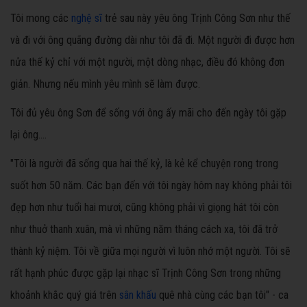
Tôi mong các
nghệ sĩ
trẻ sau này yêu ông Trịnh Công Sơn như thế
và đi với ông quãng đường dài như tôi đã đi. Một người đi được hơn
nửa thế kỷ chỉ với một người, một dòng nhạc, điều đó không đơn
giản. Nhưng nếu mình yêu mình sẽ làm được.
Tôi đủ yêu ông Sơn để sống với ông ấy mãi cho đến ngày tôi gặp
lại ông....
"Tôi là người đã sống qua hai thế kỷ, là kẻ kể chuyện rong trong
suốt hơn 50 năm. Các bạn đến với tôi ngày hôm nay không phải tôi
đẹp hơn như tuổi hai mươi, cũng không phải vì giọng hát tôi còn
như thuở thanh xuân, mà vì những năm tháng cách xa, tôi đã trở
thành kỷ niệm. Tôi về giữa mọi người vì luôn nhớ một người. Tôi sẽ
rất hạnh phúc được gặp lại nhạc sĩ Trịnh Công Sơn trong những
khoảnh khắc quý giá trên
sân khấu
quê nhà cùng các bạn tôi" - ca