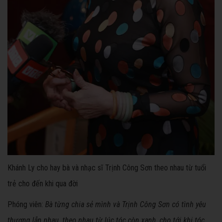
Khánh Ly cho hay bà và nhạc sĩ Trịnh Công Sơn theo nhau từ tuổi
trẻ cho đến khi qua đời
Phóng viên:
Bà từng chia sẻ mình và Trịnh Công Sơn có tình yêu
thương lẫn nhau, theo nhau từ lúc tóc còn xanh, cho tới khi tóc