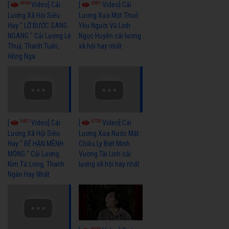
6966
6381
[
Video] Cải
[
Video] Cải
Lương Xã Hội Siêu
Lương Xưa Một Thuở
Hay " LỠ BƯỚC SANG
Yêu Người Vũ Linh
NGANG " Cải Lương Lệ
Ngọc Huyền cải lương
Thuỷ, Thanh Tuấn,
xã hội hay nhất
Hồng Nga
5457
5730
[
Video] Cải
[
Video] Cải
Lương Xã Hội Siêu
Lương Xưa Nước Mắt
Hay " BỂ HẬN MÊNH
Chiều Ly Biệt Minh
MÔNG " Cải Lương
Vương Tài Linh cải
Kim Tử Long, Thanh
lương xã hội hay nhất
Ngân Hay Nhất
6035