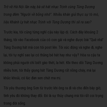
Trở về Hà Nội lần này, bà sẽ hát nhạc Trịnh cùng Tùng Dương
trong đêm "Người về bỗng nhớ". Nhiều khán giả thực sự tò mò,
liệu Khánh Ly hát nhạc Trịnh với Tùng Dương thì sẽ ra sao?
Trước
kia
, tôi cũng từng nghĩ cậu này lập dị. Cách đây khoảng 2
tháng, tôi vào Facebook của cô con gái và nghe được bài "Quê nhà"
Tùng Dương hát mà con tôi post lên. Tôi xúc động và nghe đi, nghe
lại, tôi tự nghĩ sao lại có thằng bé hát hay như vậy? Hóa ra cậu ta
không phải người chỉ biết gào thét, la hét. Khi theo dõi Tùng Dương
nhiều hơn, tôi thấy giọng hát Tùng Dương rất nồng cháy, mà lại
khắc khoải, có lúc đan xen chút ma mị.
Tôi yêu thương ông Sơn từ trước khi ông ra đi và cho đến bây giờ,
tình yêu đó không thay đổi. Đó là sự thủy chung mà tôi rất coi trọng
trong đời sống.