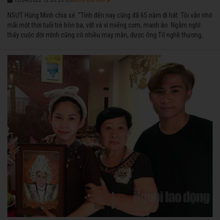
12/04/2022 12:05:23 CH
NSƯT Hùng Minh chia sẻ: “Tính đến nay cũng đã 65 năm đi hát. Tôi vẫn nhớ
mãi một thời tuổi trẻ bôn ba, vất vả vì miếng cơm, manh áo. Ngẫm nghĩ
thấy cuộc đời mình cũng có nhiều may mắn, được ông Tổ nghề thương,
nên từ một cậu bé nghèo chẳng biết hát xướng là gì, trong dòng đời xuôi
ngược nhận được những cơ may để từng bước thành danh với nghiệp ca
diễn”.