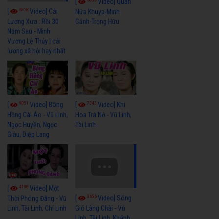
[
Video] Quán
6318
[
Video] Cải
Nửa Khuya-Minh
Cảnh-Trọng Hữu
Lương Xưa : Rồi 30
Năm Sau - Minh
Vương Lệ Thủy | cải
lương xã hội hay nhất
9051
7343
[
Video] Bông
[
Video] Khi
Hồng Cài Áo - Vũ Linh,
Hoa Trà Nở - Vũ Linh,
Ngọc Huyền, Ngọc
Tài Linh
Giàu, Diệp Lang
4108
[
Video] Một
3656
[
Video] Sóng
Thời Phóng Đãng - Vũ
Linh, Tài Linh, Chí Linh
Gió Làng Chài - Vũ
Linh, Tài Linh, Khánh