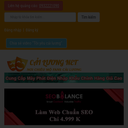
Liên hệ quảng cáo:
0932221090
Đăng nhập
|
Đăng ký
Chia sẻ video "Tôi yêu cải lương".