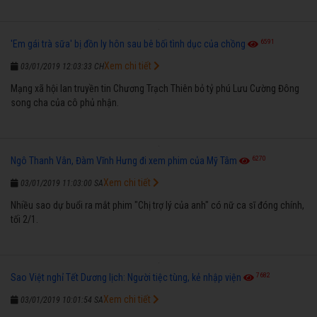
6591
'Em gái trà sữa' bị đồn ly hôn sau bê bối tình dục của chồng
Xem chi tiết
03/01/2019 12:03:33 CH
Mạng xã hội lan truyền tin Chương Trạch Thiên bỏ tỷ phú Lưu Cường Đông
song cha của cô phủ nhận.
6270
Ngô Thanh Vân, Đàm Vĩnh Hưng đi xem phim của Mỹ Tâm
Xem chi tiết
03/01/2019 11:03:00 SA
Nhiều sao dự buổi ra mắt phim "Chị trợ lý của anh" có nữ ca sĩ đóng chính,
tối 2/1.
7682
Sao Việt nghỉ Tết Dương lịch: Người tiệc tùng, kẻ nhập viện
Xem chi tiết
03/01/2019 10:01:54 SA