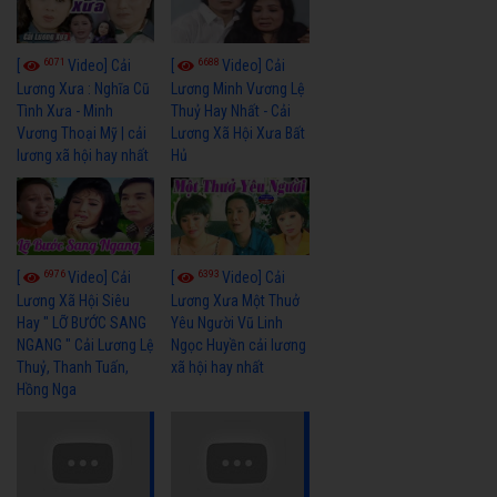
6071
6688
[
Video] Cải
[
Video] Cải
Lương Xưa : Nghĩa Cũ
Lương Minh Vương Lệ
Tình Xưa - Minh
Thuỷ Hay Nhất - Cải
Vương Thoại Mỹ | cải
Lương Xã Hội Xưa Bất
lương xã hội hay nhất
Hủ
6976
6393
[
Video] Cải
[
Video] Cải
Lương Xã Hội Siêu
Lương Xưa Một Thuở
Hay " LỠ BƯỚC SANG
Yêu Người Vũ Linh
NGANG " Cải Lương Lệ
Ngọc Huyền cải lương
Thuỷ, Thanh Tuấn,
xã hội hay nhất
Hồng Nga