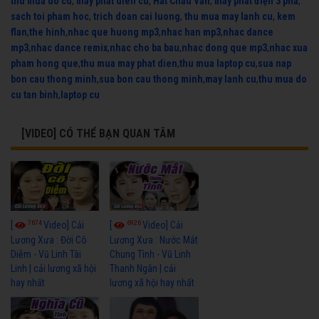
thu mua do cu
,
may phat dien cu
,
Hát Chầu Văn
,
máy phát điện 3 pha
,
sach toi pham hoc
,
trich doan cai luong
,
thu mua may lanh cu
,
kem
flan
,
the hinh
,
nhac que huong mp3
,
nhac han mp3
,
nhac dance
mp3
,
nhac dance remix
,
nhac cho ba bau
,
nhac dong que mp3
,
nhac xua
pham hong que
,
thu mua may phat dien
,
thu mua laptop cu
,
sua nap
bon cau thong minh
,
sua bon cau thong minh
,
may lanh cu
,
thu mua do
cu tan binh
,
laptop cu
[VIDEO] CÓ THỂ BẠN QUAN TÂM
7674
6926
[
Video] Cải
[
Video] Cải
Lương Xưa : Đời Cô
Lương Xưa : Nước Mắt
Diễm - Vũ Linh Tài
Chung Tình - Vũ Linh
Linh | cải lương xã hội
Thanh Ngân | cải
hay nhất
lương xã hội hay nhất