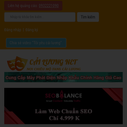
Liên hệ quảng cáo:
0932221090
Đăng nhập
|
Đăng ký
Chia sẻ video "Tôi yêu cải lương".