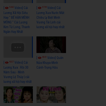
5462
5739
[
Video] Cải
[
Video] Cải
Lương Xã Hội Siêu
Lương Xưa Nước Mắt
Hay " BỂ HẬN MÊNH
Chiều Ly Biệt Minh
MÔNG " Cải Lương
Vương Tài Linh cải
Kim Tử Long, Thanh
lương xã hội hay nhất
Ngân Hay Nhất
6041
[
Video] Quán
6327
[
Video] Cải
Nửa Khuya-Minh
Cảnh-Trọng Hữu
Lương Xưa : Rồi 30
Năm Sau - Minh
Vương Lệ Thủy | cải
lương xã hội hay nhất