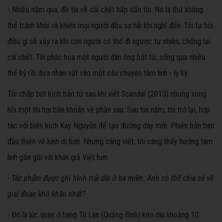
- Nhiều năm qua, đề tài về cái chết hấp dẫn tôi. Nó là thứ không
thể tránh khỏi và khiến mọi người đều sợ hãi khi nghĩ đến. Tôi tự hỏi
điều gì sẽ xảy ra khi con người có thể đi ngược tự nhiên, chống lại
cái chết. Tôi phác họa một người đàn ông bất tử, sống qua nhiều
thế kỷ rồi đưa nhân vật vào một câu chuyện tâm linh - ly kỳ.
Tôi chấp bút kịch bản từ sau khi viết
Scandal
(2013) nhưng xong
hồi một thì hơi băn khoăn về phần sau. Sau hai năm, tôi trở lại, hợp
tác với biên kịch Kay Nguyễn để tạo đường dây mới. Phiên bản ban
đầu thiên về kinh dị hơn. Nhưng càng viết, tôi càng thấy hướng tâm
linh gần gũi với khán giả Việt hơn.
- Tác phẩm được ghi hình trải dài ở ba miền. Anh có thể chia sẻ về
giai đoạn khó khăn nhất?
- Đó là lúc quay ở hang Tú Làn (Quảng Bình) kéo dài khoảng 10