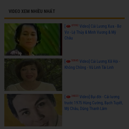
VIDEO XEM NHIỀU NHẤT
67092
[
Video] Cải Lương Xưa - Bơ
Vơ - Lệ Thủy & Minh Vương & Mỹ
Châu
50845
[
Video] Cải Lương Xã Hội -
Không Chồng - Vũ Linh Tài Linh
36023
[
Video] Bụi đời - Cải lương
trước 1975 Hùng Cường, Bạch Tuyết,
Mỹ Châu, Dũng Thanh Lâm