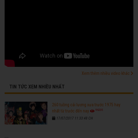
Xem thêm nhiều video khác
TIN TỨC XEM NHIỀU NHẤT
260 tuồng cải lương xưa trước 1975 hay
96205
nhất từ trước đến nay
17/07/2017 11:33:48 CH