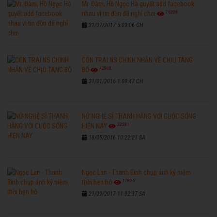
Mr. Đàm, Hồ Ngọc Hà quyết add facebook
76308
nhau vì tin đồn đã nghỉ chơi
31/07/2017 5:03:06 CH
CON TRAI NS CHINH NHẪN VỀ CHỊU TANG
42980
BỐ
31/01/2016 1:08:47 CH
NỮ NGHỆ SĨ THANH HẰNG VỚI CUỘC SỐNG
32581
HIỆN NAY
18/05/2016 10:22:21 SA
Ngọc Lan - Thanh Bình chụp ảnh kỷ niệm
17826
thời hẹn hò
21/09/2017 11:02:37 SA