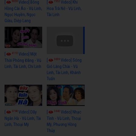
9059
7352
[
Video] Bông
[
Video] Khi
Hồng Cài Áo - Vũ Linh,
Hoa Trà Nở - Vũ Linh,
Ngọc Huyền, Ngọc
Tài Linh
Giàu, Diệp Lang
4110
[
Video] Một
3659
[
Video] Sóng
Thời Phóng Đãng - Vũ
Linh, Tài Linh, Chí Linh
Gió Làng Chài - Vũ
Linh, Tài Linh, Khánh
Tuấn
3768
3440
[
Video] Dãy
[
Video] Nhạc
Ngân Hà - Vũ Linh, Tài
Tình - Vũ Linh, Thoại
Linh, Thoại Mỹ
Mỹ, Phương Hồng
Thủy