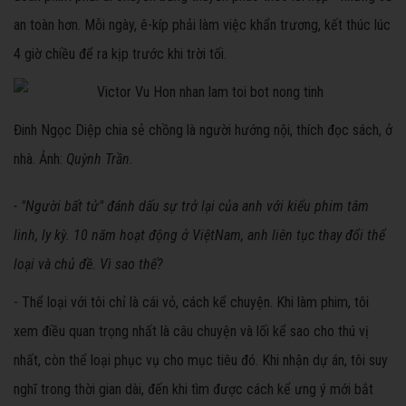
an toàn hơn. Mỗi ngày, ê-kíp phải làm việc khẩn trương, kết thúc lúc
4 giờ chiều để ra kịp trước khi trời tối.
Đinh Ngọc Diệp chia sẻ chồng là người hướng nội, thích đọc sách, ở
nhà. Ảnh:
Quỳnh Trần.
- "Người bất tử" đánh dấu sự trở lại của anh với kiểu phim tâm
linh, ly kỳ. 10 năm hoạt động ở ViệtNam, anh liên tục thay đổi thể
loại và chủ đề. Vì sao thế?
- Thể loại với tôi chỉ là cái vỏ, cách kể chuyện. Khi làm phim, tôi
xem điều quan trọng nhất là câu chuyện và lối kể sao cho thú vị
nhất, còn thể loại phục vụ cho mục tiêu đó. Khi nhận dự án, tôi suy
nghĩ trong thời gian dài, đến khi tìm được cách kể ưng ý mới bắt