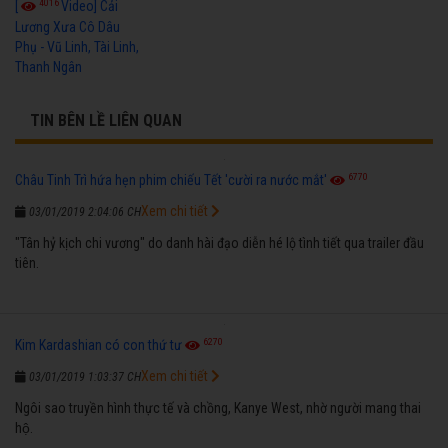
4016
[
Video] Cải
Lương Xưa Cô Dâu
Phụ - Vũ Linh, Tài Linh,
Thanh Ngân
TIN BÊN LỀ LIÊN QUAN
6770
Châu Tinh Trì hứa hẹn phim chiếu Tết 'cười ra nước mắt'
Xem chi tiết
03/01/2019 2:04:06 CH
"Tân hỷ kịch chi vương" do danh hài đạo diễn hé lộ tình tiết qua trailer đầu
tiên.
6270
Kim Kardashian có con thứ tư
Xem chi tiết
03/01/2019 1:03:37 CH
Ngôi sao truyền hình thực tế và chồng, Kanye West, nhờ người mang thai
hộ.