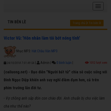
TIN BÊN LỀ
Trang chủ
Tin bên lề
Victor Vũ: 'Hôn nhân làm tôi bớt nóng tính'
Nhạc MP3:
Hát Chầu Văn MP3
|
Admin
|
0 bình luận
|
1012 lượt xem
24/10/2018 7:01:49 SA
(cailuong.net) - Đạo diễn "Người bất tử" chia sẻ cuộc sống với
Đinh Ngọc Diệp khiến anh suy nghĩ điềm đạm hơn, cả trên
phim trường lẫn đời tư.
-
Vợ chồng anh sắp đón con chào đời. Anh chuẩn bị cho việc làm
cha như thế nào?