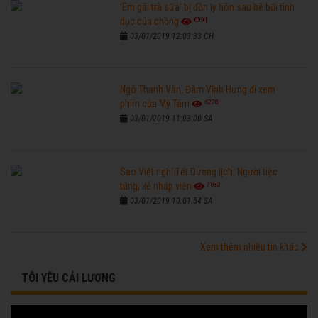
'Em gái trà sữa' bị đồn ly hôn sau bê bối tình
6591
dục của chồng
03/01/2019 12:03:33 CH
Ngô Thanh Vân, Đàm Vĩnh Hưng đi xem
6270
phim của Mỹ Tâm
03/01/2019 11:03:00 SA
Sao Việt nghỉ Tết Dương lịch: Người tiệc
7682
tùng, kẻ nhập viện
03/01/2019 10:01:54 SA
Xem thêm nhiều tin khác
TÔI YÊU CẢI LƯƠNG