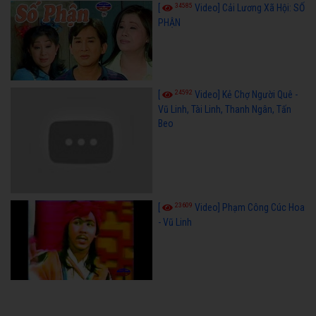
34585
[
Video] Cải Lương Xã Hội: SỐ
PHẬN
24592
[
Video] Kẻ Chợ Người Quê -
Vũ Linh, Tài Linh, Thanh Ngân, Tấn
Beo
23609
[
Video] Phạm Công Cúc Hoa
- Vũ Linh