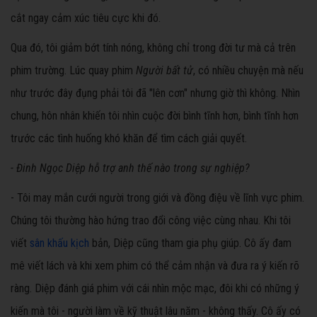
cắt ngay cảm xúc tiêu cực khi đó.
Qua đó, tôi giảm bớt tính nóng, không chỉ trong đời tư mà cả trên
phim trường. Lúc quay phim
Người bất tử
, có nhiều chuyện mà nếu
như trước đây đụng phải tôi đã "lên cơn" nhưng giờ thì không. Nhìn
chung, hôn nhân khiến tôi nhìn cuộc đời bình tĩnh hơn, bình tĩnh hơn
trước các tình huống khó khăn để tìm cách giải quyết.
- Đinh Ngọc Diệp hỗ trợ anh thế nào trong sự nghiệp?
- Tôi may mắn cưới người trong giới và đồng điệu về lĩnh vực phim.
Chúng tôi thường hào hứng trao đổi công việc cùng nhau. Khi tôi
viết
sân khấu kịch
bản, Diệp cũng tham gia phụ giúp. Cô ấy đam
mê viết lách và khi xem phim có thể cảm nhận và đưa ra ý kiến rõ
ràng. Diệp đánh giá phim với cái nhìn mộc mạc, đôi khi có những ý
kiến mà tôi - người làm về kỹ thuật lâu năm - không thấy. Cô ấy có