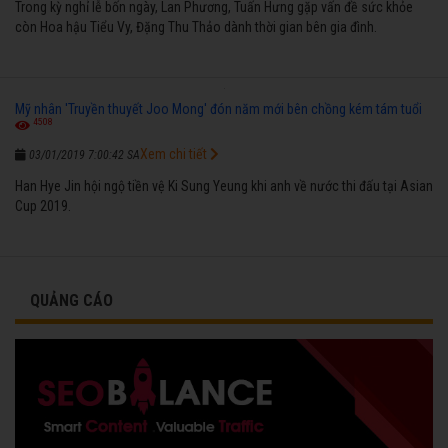
Trong kỳ nghỉ lễ bốn ngày, Lan Phương, Tuấn Hưng gặp vấn đề sức khỏe
còn Hoa hậu Tiểu Vy, Đặng Thu Thảo dành thời gian bên gia đình.
Mỹ nhân 'Truyền thuyết Joo Mong' đón năm mới bên chồng kém tám tuổi
4508
Xem chi tiết
03/01/2019 7:00:42 SA
Han Hye Jin hội ngộ tiền vệ Ki Sung Yeung khi anh về nước thi đấu tại Asian
Cup 2019.
QUẢNG CÁO