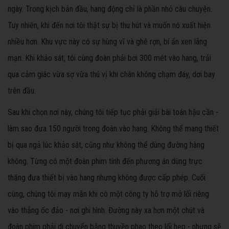
ngày. Trong kịch bản đầu, hang động chỉ là phần nhỏ câu chuyện.
Tuy nhiên, khi đến nơi tôi thật sự bị thu hút và muốn nó xuất hiện
nhiều hơn. Khu vực này có sự hùng vĩ và ghê rợn, bí ẩn xen lãng
mạn. Khi khảo sát, tôi cùng đoàn phải bơi 300 mét vào hang, trải
qua cảm giác vừa sợ vừa thú vị khi chân không chạm đáy, dơi bay
trên đầu.
Sau khi chọn nơi này, chúng tôi tiếp tục phải giải bài toán hậu cần -
làm sao đưa 150 người trong đoàn vào hang. Không thể mang thiết
bị qua ngả lúc khảo sát, cũng như không thể dùng đường hàng
không. Từng có một đoàn phim tính đến phương án dùng trực
thăng đưa thiết bị vào hang nhưng không được cấp phép. Cuối
cùng, chúng tôi may mắn khi có một công ty hỗ trợ mở lối riêng
vào thẳng ốc đảo - nơi ghi hình. Đường này xa hơn một chút và
đoàn phim phải di chuyển bằng thuyền phao theo lối hẹp - nhưng sẽ