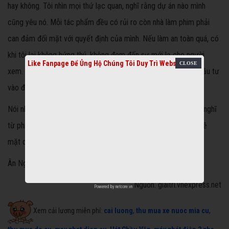
hay không. Tôi nhìn mọi thứ lạc quan, nghĩ rằng dự án nào mình
cũng yêu nó. Mỗi tác phẩm đều có rủi ro còn nhà làm phim phải
can đảm đối mặt với quyết định của mình. Nếu làm an toàn quá, có
khi tôi lại không hứng thú, không đem đến sự mới lạ cho người
Like Fanpage Để Ủng Hộ Chúng Tôi Duy Trì Website
xem. Nhìn rộng ra, để nền điện ảnh phát triển, phải có người đầu tư
vào đề tài gai góc, mạo hiểm.
Nói như vậy không có nghĩa là tôi quay lưng với phòng vé, chỉ nghĩ
từ phía mình. Đạo diễn phải có một số tác phẩm thành công về
mặt doanh thu để có cơ hội thực hiện các dự án khác.
Ân Nguyễn
thực hiện
Nguồn: giaitri.vnexpress.net
Powered by
netcore.vn
Xem cải lương miễn phí:
cai luong
,
thu mua xe nuoc mia cu
,