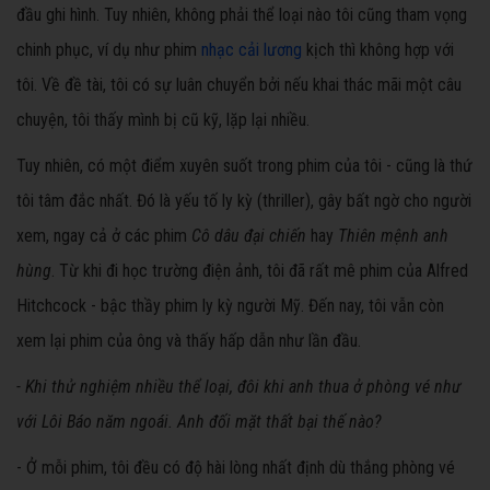
đầu ghi hình. Tuy nhiên, không phải thể loại nào tôi cũng tham vọng
chinh phục, ví dụ như phim
nhạc cải lương
kịch thì không hợp với
tôi. Về đề tài, tôi có sự luân chuyển bởi nếu khai thác mãi một câu
chuyện, tôi thấy mình bị cũ kỹ, lặp lại nhiều.
Tuy nhiên, có một điểm xuyên suốt trong phim của tôi - cũng là thứ
tôi tâm đắc nhất. Đó là yếu tố ly kỳ (thriller), gây bất ngờ cho người
xem, ngay cả ở các phim
Cô dâu đại chiến
hay
Thiên mệnh anh
hùng
. Từ khi đi học trường điện ảnh, tôi đã rất mê phim của Alfred
Hitchcock - bậc thầy phim ly kỳ người Mỹ. Đến nay, tôi vẫn còn
xem lại phim của ông và thấy hấp dẫn như lần đầu.
- Khi thử nghiệm nhiều thể loại, đôi khi anh thua ở phòng vé như
với Lôi Báo năm ngoái. Anh đối mặt thất bại thế nào?
- Ở mỗi phim, tôi đều có độ hài lòng nhất định dù thắng phòng vé