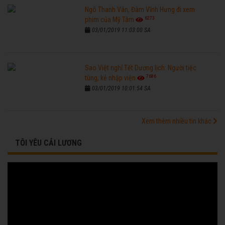
Ngô Thanh Vân, Đàm Vĩnh Hưng đi xem
6273
phim của Mỹ Tâm
03/01/2019 11:03:00 SA
Sao Việt nghỉ Tết Dương lịch: Người tiệc
7686
tùng, kẻ nhập viện
03/01/2019 10:01:54 SA
Xem thêm nhiều tin khác
TÔI YÊU CẢI LƯƠNG