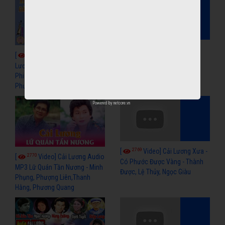
2773
[
Video] Ngọn Cỏ Gió
2777
[
Video] Trích Đoạn Cải
Mùa - Tuyệt Tình Ca - Bạch
Lương MP3 - Xử án Bàng Quý
Tuyết, Thành Được, Út Trà Ôn
Phi - Út Trà Ôn, Thanh Nga, Hữu
Phước, Ngọc Giàu
Powered by
netcore.vn
2769
[
Video] Cải Lương Xưa -
2770
[
Video] Cải Lương Audio
Có Phước Được Vàng - Thành
MP3 Lữ Quán Tần Nương - Minh
Được, Lệ Thủy, Ngọc Giàu
Phụng, Phượng Liên,Thanh
Hằng, Phương Quang