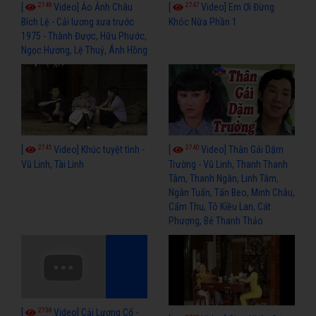
2748
2747
[
Video] Ảo Ảnh Châu
[
Video] Em Ơi Đừng
Bích Lệ - Cải lương xưa trước
Khóc Nữa Phần 1
1975 - Thành Được, Hữu Phước,
Ngọc Hương, Lệ Thuỷ, Ánh Hồng
2745
2740
[
Video] Khúc tuyệt tình -
[
Video] Thân Gái Dặm
Vũ Linh, Tài Linh
Trường - Vũ Linh, Thanh Thanh
Tâm, Thanh Ngân, Linh Tâm,
Ngân Tuấn, Tấn Beo, Minh Châu,
Cẩm Thu, Tô Kiều Lan, Cát
Phượng, Bé Thanh Thảo
2738
[
Video] Cải Lương Cổ -