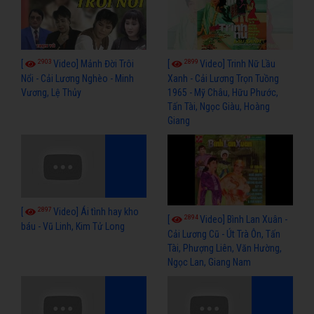
2903
2899
[
Video] Mảnh Đời Trôi
[
Video] Trinh Nữ Lầu
Nổi - Cải Lương Nghèo - Minh
Xanh - Cải Lương Trọn Tuồng
Vương, Lệ Thủy
1965 - Mỹ Châu, Hữu Phước,
Tấn Tài, Ngọc Giàu, Hoàng
Giang
2897
[
Video] Ái tình hay kho
2894
[
Video] Bình Lan Xuân -
báu - Vũ Linh, Kim Tử Long
Cải Lương Cũ - Út Trà Ôn, Tấn
Tài, Phượng Liên, Văn Hường,
Ngọc Lan, Giang Nam