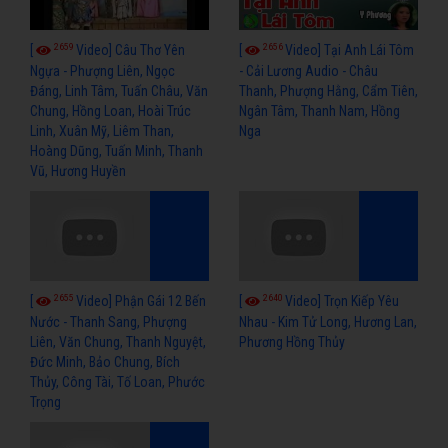
2659
2656
[
Video] Câu Thơ Yên
[
Video] Tại Anh Lái Tôm
Ngựa - Phượng Liên, Ngọc
- Cải Lương Audio - Châu
Đáng, Linh Tâm, Tuấn Châu, Văn
Thanh, Phượng Hằng, Cẩm Tiên,
Chung, Hồng Loan, Hoài Trúc
Ngân Tâm, Thanh Nam, Hồng
Linh, Xuân Mỹ, Liêm Than,
Nga
Hoàng Dũng, Tuấn Minh, Thanh
Vũ, Hương Huyền
2655
2640
[
Video] Phận Gái 12 Bến
[
Video] Trọn Kiếp Yêu
Nước - Thanh Sang, Phượng
Nhau - Kim Tử Long, Hương Lan,
Liên, Văn Chung, Thanh Nguyệt,
Phương Hồng Thủy
Đức Minh, Bảo Chung, Bích
Thủy, Công Tài, Tố Loan, Phước
Trọng