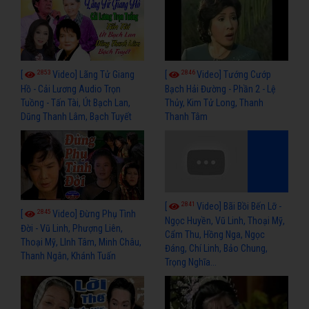
2853
2846
[
Video] Lãng Tử Giang
[
Video] Tướng Cướp
Hồ - Cải Lương Audio Trọn
Bạch Hải Đường - Phần 2 - Lệ
Tuồng - Tấn Tài, Út Bạch Lan,
Thủy, Kim Tử Long, Thanh
Dũng Thanh Lâm, Bạch Tuyết
Thanh Tâm
2841
[
Video] Bãi Bồi Bến Lỡ -
2845
[
Video] Đừng Phụ Tình
Ngọc Huyền, Vũ Linh, Thoại Mỹ,
Đời - Vũ Linh, Phượng Liên,
Cẩm Thu, Hồng Nga, Ngọc
Thoại Mỹ, LInh Tâm, Minh Châu,
Đáng, Chí Linh, Bảo Chung,
Thanh Ngân, Khánh Tuấn
Trọng Nghĩa...