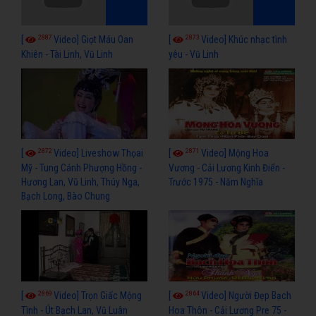
2887
2873
[
Video] Giọt Máu Oan
[
Video] Khúc nhạc tình
Khiên - Tài Linh, Vũ Linh
yêu - Vũ Linh
2872
2871
[
Video] Liveshow Thọai
[
Video] Mộng Hoa
Mỹ - Tung Cánh Phượng Hồng -
Vương - Cải Lương Kinh Điển -
Hương Lan, Vũ Linh, Thúy Nga,
Trước 1975 - Năm Nghĩa
Bạch Long, Bào Chung
2869
2864
[
Video] Trọn Giấc Mộng
[
Video] Người Đẹp Bạch
Tình - Út Bạch Lan, Vũ Luân
Hoa Thôn - Cải Lương Pre 75 -