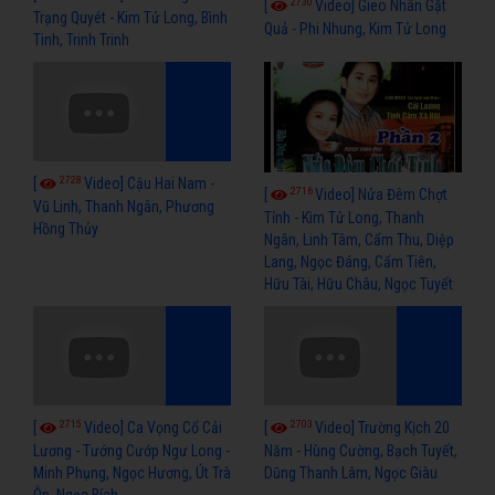
2730
[
Video] Gieo Nhân Gặt
Trạng Quyét - Kim Tử Long, Bình
Quả - Phi Nhung, Kim Tử Long
Tinh, Trinh Trinh
2728
[
Video] Cậu Hai Nam -
2716
[
Video] Nửa Đêm Chợt
Vũ Linh, Thanh Ngân, Phương
Tỉnh - Kìm Tử Long, Thanh
Hồng Thủy
Ngân, Linh Tâm, Cẩm Thu, Diệp
Lang, Ngọc Đáng, Cẩm Tiên,
Hữu Tài, Hữu Châu, Ngọc Tuyết
2715
2703
[
Video] Ca Vọng Cổ Cải
[
Video] Trường Kịch 20
Lương - Tướng Cướp Ngư Long -
Năm - Hùng Cường, Bạch Tuyết,
Minh Phụng, Ngọc Hương, Út Trà
Dũng Thanh Lâm, Ngọc Giàu