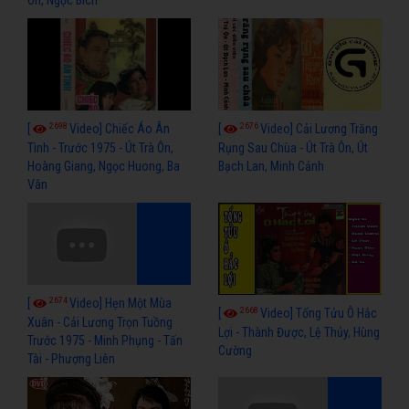
Ôn, Ngọc Bích
2698
2676
[
Video] Chiếc Áo Ân
[
Video] Cải Lương Trăng
Tình - Trước 1975 - Út Trà Ôn,
Rụng Sau Chùa - Út Trà Ôn, Út
Hoàng Giang, Ngọc Huong, Ba
Bạch Lan, Minh Cảnh
Vân
2674
[
Video] Hẹn Một Mùa
2668
[
Video] Tống Tửu Ô Hắc
Xuân - Cải Lương Trọn Tuồng
Lợi - Thành Được, Lệ Thủy, Hùng
Trước 1975 - Minh Phụng - Tấn
Cường
Tài - Phượng Liên