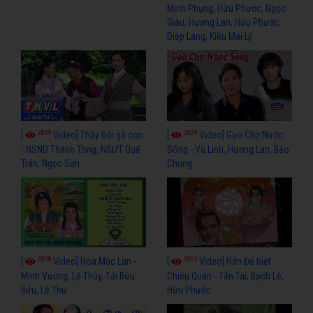
Minh Phụng, Hữu Phước, Ngọc
Giàu, Hương Lan, Hữu Phước,
Diệp Lang, Kiều Mai Lý
2859
2859
[
Video] Thầy bói gả con
[
Video] Gạo Chợ Nước
- NSND Thanh Tòng, NSƯT Quế
Sông - Vũ Linh, Hương Lan, Bảo
Trân, Ngọc Sơn
Chung
2858
2853
[
Video] Hoa Mộc Lan -
[
Video] Hán Đế biệt
Minh Vương, Lệ Thủy, Tải Bửu
Chiêu Quân - Tấn Tài, Bạch Lê,
Bửu, Lệ Thu
Hữu Phước