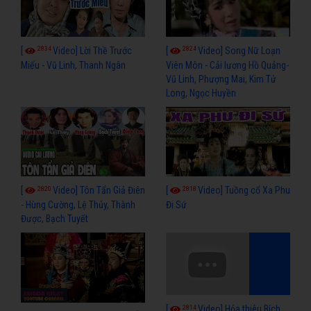
2834
2824
[
Video] Lời Thề Trước
[
Video] Song Nữ Loạn
Miếu - Vũ Linh, Thanh Ngân
Viên Môn - Cải lương Hồ Quảng-
Vũ Linh, Phượng Mai, Kim Tử
Long, Ngọc Huyền
2820
2818
[
Video] Tôn Tẩn Giả Điên
[
Video] Tuồng cổ Xa Phu
- Hùng Cường, Lệ Thủy, Thành
Đi Sứ
Được, Bạch Tuyết
2814
[
Video] Hỏa thiêu Bích