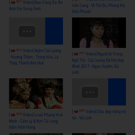
2817
[
Video] Bao Công Xử Án
Vân Cung - Út Trà Ôn, Phùng Há,
Anh Em Song Sinh
Hữu Phước
2812
[
Video] Nghe Cải Lương
2811
[
Video] Người Đi Trong
- Hương Thầm - Trọng Hữu, Lệ
Ngõ Tối - Cải Lương Xã Hội Hay
Thủy, Thanh Kim Huệ
Nhất 2017 - Ngọc Huyền, Vũ
Linh
2809
[
Video] Sắc đẹp nàng vô
2810
[
Video] Loan Phụng Hoà
tội - Vũ Linh
Minh - Cẩm Ly & Kim Tử Long,
Đàm Vĩnh Hưng