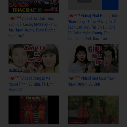
2758
[
Video] Phật Hoàng Trần
2764
[
Video] Sài Gòn Thác
Nhân Tông - Thoại Mỹ, Lệ Tứ, Út
Bạc - Cải Lương MP3 Hay - Thu
Bạch Lan, Hữu Tài, Chiêu Hùng,
An, Ngọc Hương, Hùng Cường,
Tô Châu, Ngân Vương, Tâm
Bạch Tuyết
Tâm, Quốc Kiệt, Bảo Trân
2756
2753
[
Video] Công Lý Và
[
Video] Giọt Mưa Thu -
Người Tình - Vũ Linh, Tài Linh,
Ngọc Huyền, Vũ Linh
Ngọc Giàu