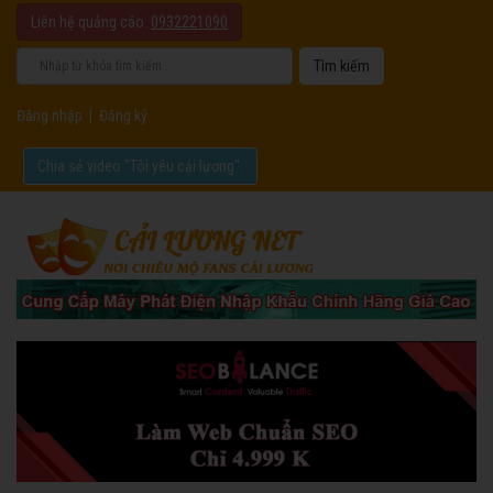
Liên hệ quảng cáo:
0932221090
Đăng nhập
|
Đăng ký
Chia sẻ video "Tôi yêu cải lương".