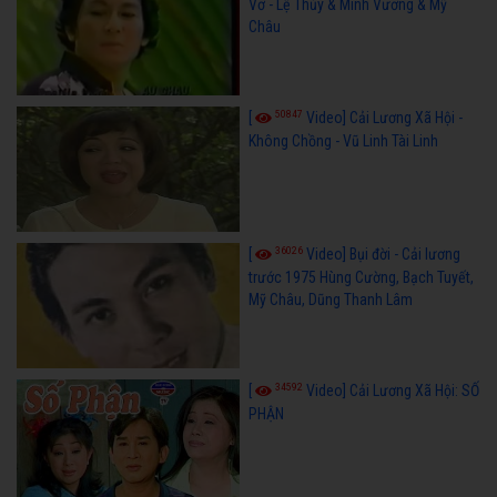
Vơ - Lệ Thủy & Minh Vương & Mỹ
Châu
50847
[
Video] Cải Lương Xã Hội -
Không Chồng - Vũ Linh Tài Linh
36026
[
Video] Bụi đời - Cải lương
trước 1975 Hùng Cường, Bạch Tuyết,
Mỹ Châu, Dũng Thanh Lâm
34592
[
Video] Cải Lương Xã Hội: SỐ
PHẬN