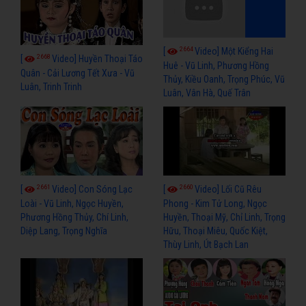
2664
[
Video] Một Kiểng Hai
2668
[
Video] Huyền Thoại Táo
Huê - Vũ Linh, Phương Hồng
Quân - Cải Lương Tết Xưa - Vũ
Thủy, Kiều Oanh, Trọng Phúc, Vũ
Luân, Trinh Trinh
Luân, Vân Hà, Quế Trân
2661
2660
[
Video] Con Sóng Lạc
[
Video] Lối Cũ Rêu
Loài - Vũ Linh, Ngọc Huyền,
Phong - Kim Tử Long, Ngọc
Phương Hồng Thủy, Chí Linh,
Huyền, Thoại Mỹ, Chỉ Linh, Trọng
Diệp Lang, Trọng Nghĩa
Hữu, Thoại Miêu, Quốc Kiệt,
Thùy Linh, Út Bạch Lan