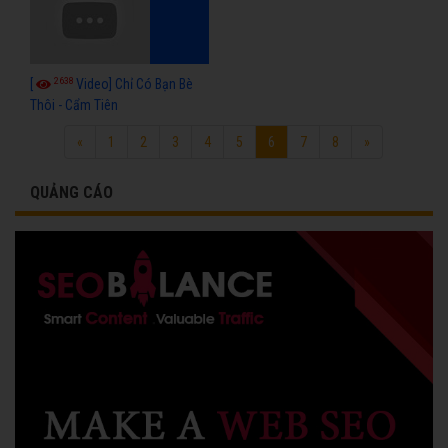
2638
[
Video] Chỉ Có Bạn Bè
Thôi - Cẩm Tiên
«
1
2
3
4
5
6
7
8
»
QUẢNG CÁO