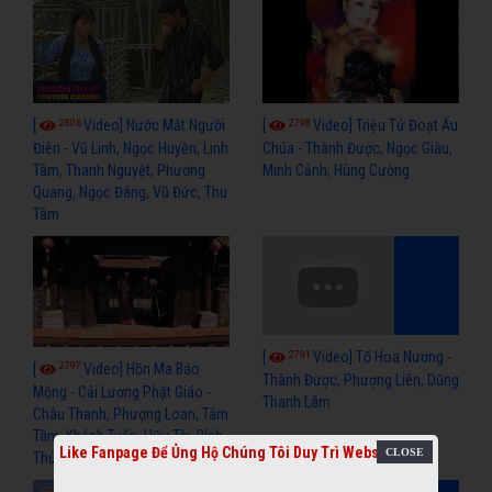
2806
2798
[
Video] Nước Mắt Người
[
Video] Triệu Tử Đoạt Ấu
Điên - Vũ Linh, Ngọc Huyền, Linh
Chúa - Thành Được, Ngọc Giàu,
Tâm, Thanh Nguyệt, Phương
Minh Cảnh, Hùng Cường
Quang, Ngọc Đáng, Vũ Đức, Thu
Tâm
2791
[
Video] Tố Hoa Nương -
2797
[
Video] Hồn Ma Báo
Thành Được, Phượng Liên, Dũng
Mộng - Cải Lương Phật Giáo -
Thanh Lâm
Châu Thanh, Phượng Loan, Tâm
Tâm, Khánh Tuấn, Hữu Tài, Bích
Like Fanpage Để Ủng Hộ Chúng Tôi Duy Trì Website
Thủy, Hiếu Liêm