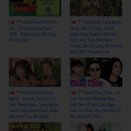
2908
2907
[
Video] Bạch Viên Tôn
[
Video] Đạo Vàng Muôn
Các - Cải Lương Xưa Trước
Thưở - Kim Tử Long, Thanh
1975 - Thành Được, Mỹ Châu,
Ngân, Châu Thanh, Cẩm Tiên,
Phượng Liên
Diệp Lang, Tuấn Anh, Bảo
Chung, Điền Tử Lang, Anh Danh,
Hồng Yến, Phượng Loan
2906
2905
[
Video] Nụ Hôn Oan
[
Video] Thao Thức - Vũ
Nghiệt - Vũ Linh, Tài Linh, Chí
Linh, Tài Linh, Phượng Hằng,
Linh, Thanh Ngân, Trọng Nghĩa,
Linh Tâm, Út Bạch Lan, Ngọc
Thanh Thủy, Khánh Tuấn, Quốc
Giàu, Tô Châu, Hoa Phượng, Hà
Kiệt, Đình Trực, Bé Huyền
Như, Bạch Ty Thảo