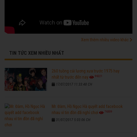
Xem thêm nhiều video khác
TIN TỨC XEM NHIỀU NHẤT
260 tuồng cải lương xưa trước 1975 hay
96221
nhất từ trước đến nay
17/07/2017 11:33:48 CH
Mr. Đàm, Hồ Ngọc Hà quyết add facebook
76309
nhau vì tin đồn đã nghỉ chơi
31/07/2017 5:03:06 CH