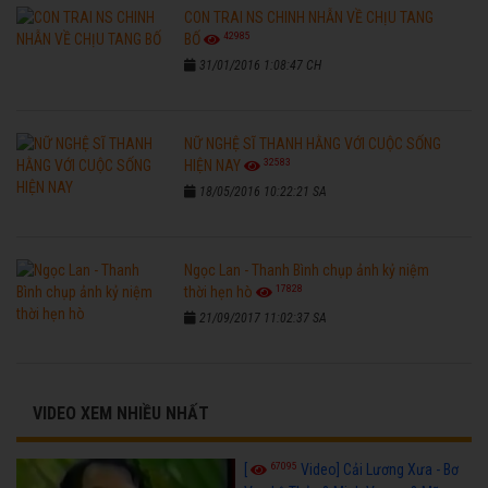
CON TRAI NS CHINH NHẪN VỀ CHỊU TANG
42985
BỐ
31/01/2016 1:08:47 CH
NỮ NGHỆ SĨ THANH HẰNG VỚI CUỘC SỐNG
32583
HIỆN NAY
18/05/2016 10:22:21 SA
Ngọc Lan - Thanh Bình chụp ảnh kỷ niệm
17828
thời hẹn hò
21/09/2017 11:02:37 SA
VIDEO XEM NHIỀU NHẤT
67095
[
Video] Cải Lương Xưa - Bơ