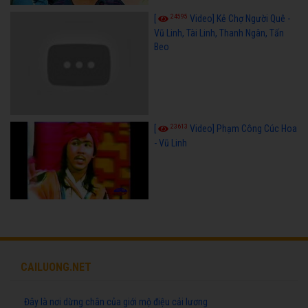
24595
[
Video] Kẻ Chợ Người Quê -
Vũ Linh, Tài Linh, Thanh Ngân, Tấn
Beo
23613
[
Video] Phạm Công Cúc Hoa
- Vũ Linh
CAILUONG.NET
Đây là nơi dừng chân của giới mộ điệu cải lương