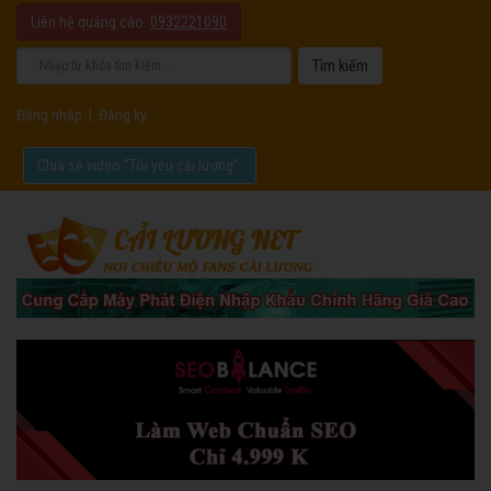
Liên hệ quảng cáo:
0932221090
Đăng nhập
|
Đăng ký
Chia sẻ video "Tôi yêu cải lương".