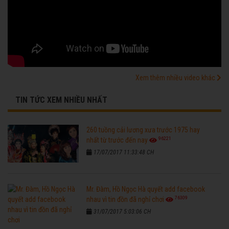
Xem thêm nhiều video khác
TIN TỨC XEM NHIỀU NHẤT
260 tuồng cải lương xưa trước 1975 hay
96221
nhất từ trước đến nay
17/07/2017 11:33:48 CH
Mr. Đàm, Hồ Ngọc Hà quyết add facebook
76309
nhau vì tin đồn đã nghỉ chơi
31/07/2017 5:03:06 CH