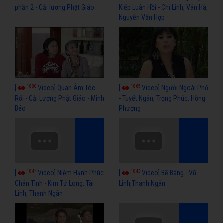
phần 2 - Cải lương Phật Giáo
Kiếp Luân Hồi - Chí Linh, Vân Hà,
Nguyễn Văn Hợp
1880
1865
[
Video] Quan Âm Tóc
[
Video] Người Ngoài Phố
Rối - Cải Lương Phật Giáo - Minh
- Tuyết Ngân, Trọng Phúc, Hồng
Béo
Phượng
1844
1843
[
Video] Niềm Hạnh Phúc
[
Video] Bẽ Bàng - Vũ
Chân Tình - Kim Tử Long, Tài
Linh,Thanh Ngân
Linh, Thanh Ngân