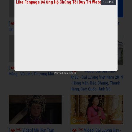
Like Fanpage Để Ủng Hộ Chúng Tôi Duy Trì Website
1999
1992
[
Video] Chị Tôi - Vũ Linh,
[
Video] Thân Phận Bọt
Tài Linh, Kim Tiểu Long
Bèo - Vũ Linh, Ngọc Huyền
1987
[
Video] Giọng Ca Dĩ
1936
[
Video] Sui Gia Khắc
Powered by
netcore.vn
Vãng - Vũ Linh, Phượng Mai
Khẩu - Cải Lương Việt Nam 2019
- Hồng Vân, Bảo Chung, Thanh
Hằng, Bảo Quốc, Anh Vũ
1932
1909
[
Video] Mê Hồn Trận
[
Video] Cải Lương Hay -