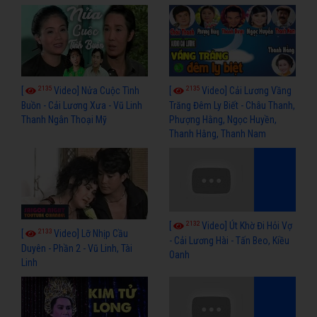
2135
2135
[
Video] Nửa Cuộc Tình
[
Video] Cải Lương Vầng
Buồn - Cải Lương Xưa - Vũ Linh
Trăng Đêm Ly Biết - Châu Thanh,
Thanh Ngân Thoại Mỹ
Phượng Hằng, Ngọc Huyền,
Thanh Hằng, Thanh Nam
2132
[
Video] Út Khờ Đi Hỏi Vợ
2133
[
Video] Lỡ Nhịp Cầu
- Cải Lương Hài - Tấn Beo, Kiều
Duyên - Phần 2 - Vũ Linh, Tài
Oanh
Linh