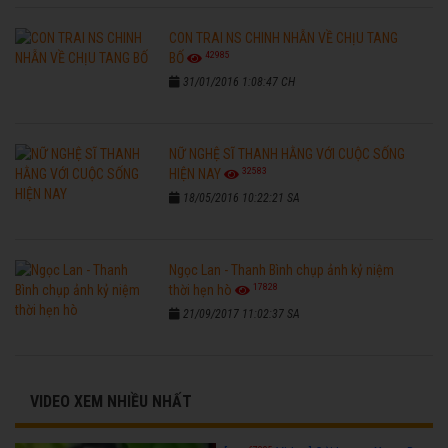
CON TRAI NS CHINH NHẪN VỀ CHỊU TANG
42985
BỐ
31/01/2016 1:08:47 CH
NỮ NGHỆ SĨ THANH HẰNG VỚI CUỘC SỐNG
32583
HIỆN NAY
18/05/2016 10:22:21 SA
Ngọc Lan - Thanh Bình chụp ảnh kỷ niệm
17828
thời hẹn hò
21/09/2017 11:02:37 SA
VIDEO XEM NHIỀU NHẤT