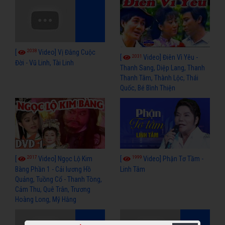
2038
[
Video] Vị Đắng Cuộc
2031
[
Video] Điên Vì Yêu -
Đời - Vũ Linh, Tài Linh
Thanh Sang, Diệp Lang, Thanh
Thanh Tâm, Thành Lộc, Thái
Quốc, Bé Bình Thiện
2017
1999
[
Video] Ngọc Lộ Kim
[
Video] Phận Tơ Tầm -
Bàng Phần 1 - Cải lương Hồ
Linh Tâm
Quảng, Tuồng Cổ - Thanh Tòng,
Cảm Thu, Quê Trân, Trương
Hoàng Long, Mỹ Hằng