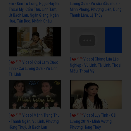
Em - Kim Tử Long, Ngọc Huyền,
Lương Xưa - Vú sữa đầu mùa -
Thoại Mỹ, Cẩm Thu, Linh Tâm,
Minh Phụng, Phượng Liên, Dũng
Út Bạch Lan, Ngân Giang, Ngân
Thanh Lâm, Lệ Thủy
Huệ, Tấn Beo, Khánh Châu
2165
[
Video] Chàng Lúa Lập
2169
[
Video] Khói Lam Cuộc
Nghiệp - Vũ Linh, Tài Linh, Thoại
Tình - Cải Lương Xưa - Vũ Linh,
Miêu, Thoại Mỹ
Tài Linh
2138
2136
[
Video] Mãnh Trăng Thu
[
Video] Lụy Tình - Cải
- Thanh Ngân, Vũ Linh, Phương
Lương 2019 - Minh Vương,
Hồng Thuỷ, Út Bạch Lan
Phương Hồng Thủy