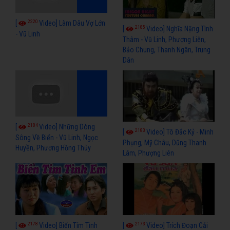
2220
[
Video] Làm Dâu Vợ Lớn
2185
[
Video] Nghĩa Nặng Tình
- Vũ Linh
Thâm - Vũ Linh, Phượng Liên,
Bảo Chung, Thanh Ngân, Trung
Dân
2184
[
Video] Những Dòng
2183
[
Video] Tô Đắc Kỷ - Minh
Sông Về Biển - Vũ Linh, Ngọc
Phụng, Mỹ Châu, Dũng Thanh
Huyền, Phương Hồng Thủy
Lâm, Phượng Liên
2178
2173
[
Video] Biển Tím Tình
[
Video] Trích Đoạn Cải