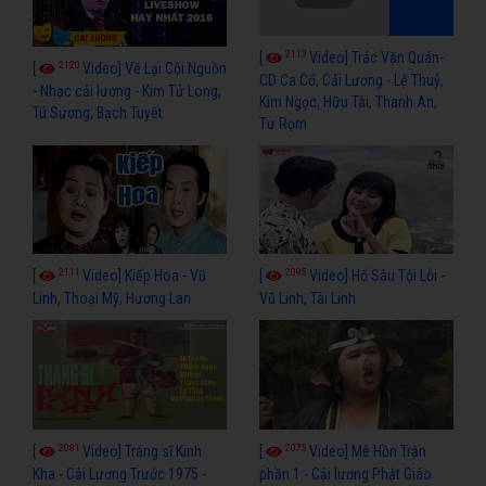
2113
[
Video] Trác Văn Quán-
2120
[
Video] Về Lại Cội Nguồn
CD Ca Cổ, Cải Lương - Lệ Thuỷ,
- Nhạc cải lương - Kim Tử Long,
Kim Ngọc, Hữu Tài, Thanh An,
Tú Sương, Bạch Tuyết
Tư Rọm
2111
2095
[
Video] Kiếp Hoa - Vũ
[
Video] Hố Sâu Tội Lỗi -
Linh, Thoại Mỹ, Hương Lan
Vũ Linh, Tài Linh
2081
2075
[
Video] Tráng sĩ Kinh
[
Video] Mê Hồn Trận
Kha - Cải Lương Trước 1975 -
phần 1 - Cải lương Phật Giáo