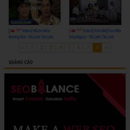
1587
1575
[
Video] Muôn Nẻo
[
Video] Hôn Mê(Con Mồi
Đường Đời - Vũ Linh Tài Linh
Hỏa Ngục) - Vũ Linh Tài Linh
«
1
2
3
4
5
6
7
8
»
QUẢNG CÁO