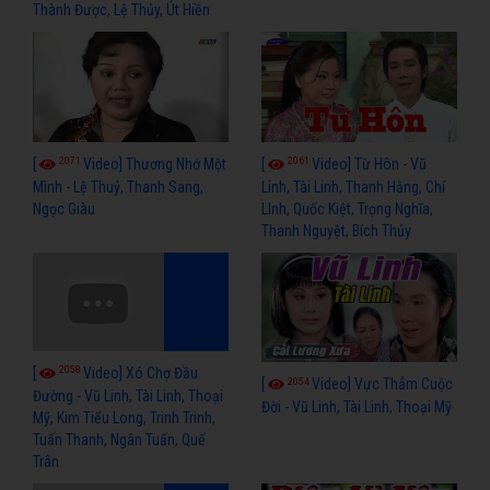
Thành Được, Lệ Thủy, Út Hiền
2071
2061
[
Video] Thương Nhớ Một
[
Video] Từ Hôn - Vũ
Mình - Lệ Thuỷ, Thanh Sang,
Linh, Tài Linh, Thanh Hằng, Chí
Ngọc Giàu
LInh, Quốc Kiệt, Trọng Nghĩa,
Thanh Nguyệt, Bích Thủy
2058
[
Video] Xó Chợ Đầu
2054
[
Video] Vực Thẳm Cuộc
Đường - Vũ Linh, Tài Linh, Thoại
Đời - Vũ Linh, Tài Linh, Thoại Mỹ
Mỹ, Kim Tiểu Long, Trinh Trinh,
Tuấn Thanh, Ngân Tuấn, Quế
Trân