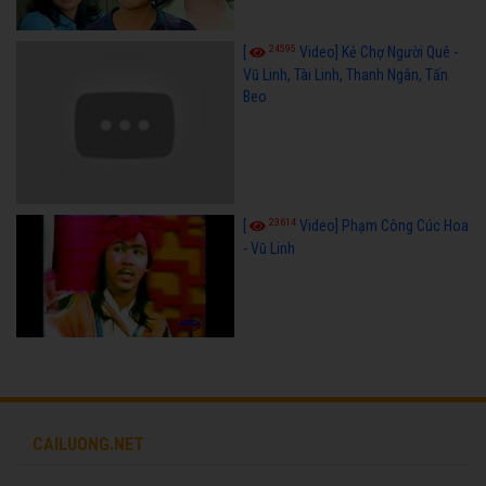
24595
[
Video] Kẻ Chợ Người Quê -
Vũ Linh, Tài Linh, Thanh Ngân, Tấn
Beo
23614
[
Video] Phạm Công Cúc Hoa
- Vũ Linh
CAILUONG.NET