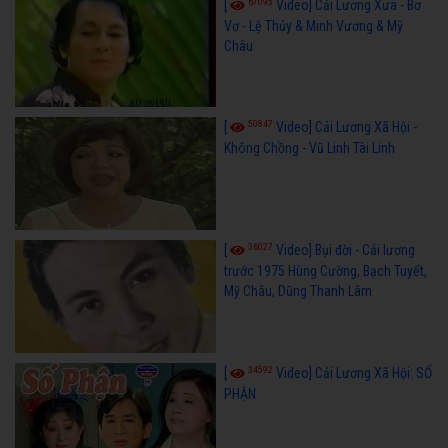
67095
[
Video] Cải Lương Xưa - Bơ
Vơ - Lệ Thủy & Minh Vương & Mỹ
Châu
50847
[
Video] Cải Lương Xã Hội -
Không Chồng - Vũ Linh Tài Linh
36027
[
Video] Bụi đời - Cải lương
trước 1975 Hùng Cường, Bạch Tuyết,
Mỹ Châu, Dũng Thanh Lâm
34592
[
Video] Cải Lương Xã Hội: SỐ
PHẬN