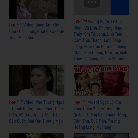
1762
[
Video] Vụ Án Lệ Chi
1772
[
Video] Quan Âm Xây
Viên - Vũ Linh, Phương Hồng
Cầu - Cải Lương Phật Giáo - Quế
Thủy, Kim Tử Long, Linh Tâm,
Trân, Minh Béo
Cẩm Thu, Thanh Hằng, Diệp
Lang, Hoài Trúc Phương, Giang
Châu, Bảo Chung, Hữu Tài, Bích
Thủy, Lê Giang, Thanh Phương
1760
1748
[
Video] Pho Tượng Ngọc
[
Video] Ngọc Lộ Kim
- Thanh Ngân, Trọng Phúc, Diệu
Bàng Phần 2 - Cải lương Hồ
Hiền, Vũ Đức, Trung Dân, Tiểu
Quảng, Tuồng Cổ - Thanh Tòng,
Bảo Quốc, Mai Yến, Hoàng Mập
Cảm Thu, Quê Trân, Trương
Hoàng Long, Mỹ Hằng