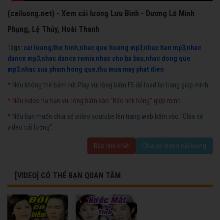
(cailuong.net) - Xem cải lương Lưu Bình - Dương Lễ Minh
Phụng, Lệ Thủy, Hoài Thanh
Tags:
cai luong
,
the hinh
,
nhac que huong mp3
,
nhac han mp3
,
nhac
dance mp3
,
nhac dance remix
,
nhac cho ba bau
,
nhac dong que
mp3
,
nhac xua pham hong que
,
thu mua may phat dien
* Nếu không thể bấm nút Play vui lòng bấm F5 để load lại trang giúp mình.
* Nếu video hư bạn vui lòng bấm vào "Báo link hỏng" giúp mình.
* Nếu bạn muốn chia sẻ video youtube lên trang web bấm vào "Chia sẻ
video cải lương".
Báo link chết
Chia sẻ video cải lương
[VIDEO] CÓ THỂ BẠN QUAN TÂM