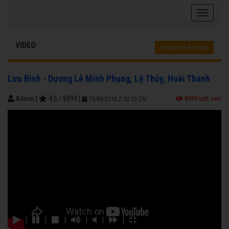
VIDEO
Trang chủ
Video
Lưu Bình - Dương Lễ Minh Phụng, Lệ Thủy, Hoài Thanh
Admin
|
4.5
/
8999
|
8999 lượt xem
10/09/2016 2:30:33 CH
|
|
|
|
|
|