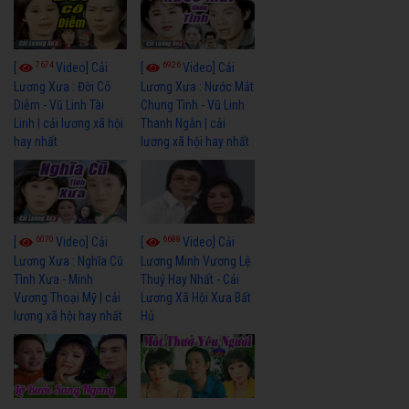
7674
6926
[
Video] Cải
[
Video] Cải
Lương Xưa : Đời Cô
Lương Xưa : Nước Mắt
Diễm - Vũ Linh Tài
Chung Tình - Vũ Linh
Linh | cải lương xã hội
Thanh Ngân | cải
hay nhất
lương xã hội hay nhất
6070
6688
[
Video] Cải
[
Video] Cải
Lương Xưa : Nghĩa Cũ
Lương Minh Vương Lệ
Tình Xưa - Minh
Thuỷ Hay Nhất - Cải
Vương Thoại Mỹ | cải
Lương Xã Hội Xưa Bất
lương xã hội hay nhất
Hủ