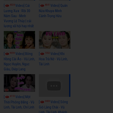
6326
6041
[
Video] Cải
[
Video] Quán
Lương Xưa : Rồi 30
Nửa Khuya-Minh
Năm Sau - Minh
Cảnh-Trọng Hữu
Vương Lệ Thủy | cải
lương xã hội hay nhất
9059
7352
[
Video] Bông
[
Video] Khi
Hồng Cài Áo - Vũ Linh,
Hoa Trà Nở - Vũ Linh,
Ngọc Huyền, Ngọc
Tài Linh
Giàu, Diệp Lang
4110
[
Video] Một
3659
[
Video] Sóng
Thời Phóng Đãng - Vũ
Linh, Tài Linh, Chí Linh
Gió Làng Chài - Vũ
Linh, Tài Linh, Khánh