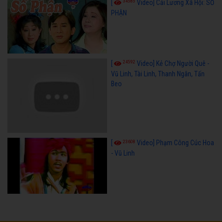
34585
[
Video] Cải Lương Xã Hội: SỐ
PHẬN
24592
[
Video] Kẻ Chợ Người Quê -
Vũ Linh, Tài Linh, Thanh Ngân, Tấn
Beo
23608
[
Video] Phạm Công Cúc Hoa
- Vũ Linh