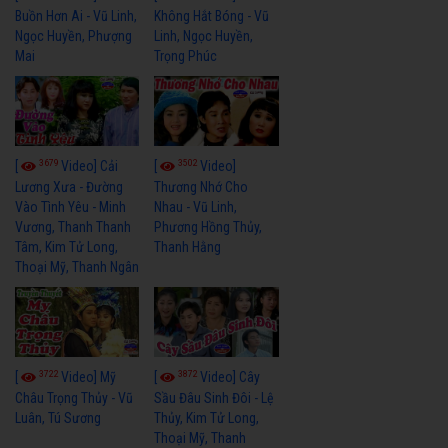
Buồn Hơn Ai - Vũ Linh,
Không Hắt Bóng - Vũ
Ngọc Huyền, Phượng
Linh, Ngọc Huyền,
Mai
Trọng Phúc
3679
3502
[
Video] Cải
[
Video]
Lương Xưa - Đường
Thương Nhớ Cho
Vào Tình Yêu - Minh
Nhau - Vũ Linh,
Vương, Thanh Thanh
Phương Hồng Thủy,
Tâm, Kim Tử Long,
Thanh Hằng
Thoại Mỹ, Thanh Ngân
3722
3872
[
Video] Mỹ
[
Video] Cây
Châu Trọng Thủy - Vũ
Sầu Đâu Sinh Đôi - Lệ
Luân, Tú Sương
Thủy, Kim Tử Long,
Thoại Mỹ, Thanh