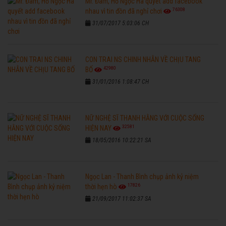
Mr. Đàm, Hồ Ngọc Hà quyết add facebook
76308
nhau vì tin đồn đã nghỉ chơi
31/07/2017 5:03:06 CH
CON TRAI NS CHINH NHẪN VỀ CHỊU TANG
42980
BỐ
31/01/2016 1:08:47 CH
NỮ NGHỆ SĨ THANH HẰNG VỚI CUỘC SỐNG
32581
HIỆN NAY
18/05/2016 10:22:21 SA
Ngọc Lan - Thanh Bình chụp ảnh kỷ niệm
17826
thời hẹn hò
21/09/2017 11:02:37 SA