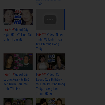
Tuấn
3768
[
Video] Dãy
3440
[
Video] Nhạc
Ngân Hà - Vũ Linh, Tài
Linh, Thoại Mỹ
Tình - Vũ Linh, Thoại
Mỹ, Phương Hồng
Thủy
4114
3966
[
Video] Cải
[
Video] Cải
Lương Xưa Hãy Ngủ
Lương Xưa Đi Biển -
Yên Niềm Đau - Vũ
Vũ Linh, Phương Hồng
Linh, Tài Linh
Thủy, Hương Lan,
Thanh Hằng