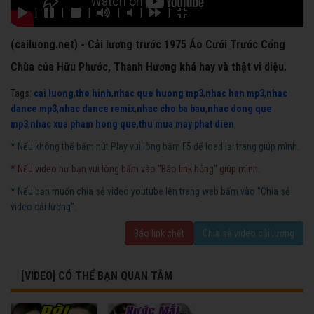
|
|
|
|
|
|
(cailuong.net) - Cải lương trước 1975 Áo Cưới Trước Cổng
Chùa của Hữu Phước, Thanh Hương khá hay và thật vi diệu.
Tags:
cai luong
,
the hinh
,
nhac que huong mp3
,
nhac han mp3
,
nhac
dance mp3
,
nhac dance remix
,
nhac cho ba bau
,
nhac dong que
mp3
,
nhac xua pham hong que
,
thu mua may phat dien
* Nếu không thể bấm nút Play vui lòng bấm F5 để load lại trang giúp mình.
* Nếu video hư bạn vui lòng bấm vào "Báo link hỏng" giúp mình.
* Nếu bạn muốn chia sẻ video youtube lên trang web bấm vào "Chia sẻ
video cải lương".
Báo link chết
Chia sẻ video cải lương
[VIDEO] CÓ THỂ BẠN QUAN TÂM