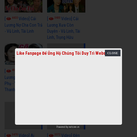
4433
3600
[
Video] Cải
[
Video] Cải
Lương Nợ Cha Con Trả
Lương Xưa Còn
- Vũ Linh, Tài Linh
Duyên - Vũ Linh, Tài
Linh, Trọng Hữu
Like Fanpage Để Ủng Hộ Chúng Tôi Duy Trì Website
4016
[
Video] Cải
2614
[
Video] Cải
Lương Xưa Cô Dâu
Phụ - Vũ Linh, Tài Linh,
Lương Xưa Làm Lẽ -
Thanh Ngân
Vũ Linh, Thanh Ngân,
Ngọc Giàu
Powered by
netcore.vn
3470
3372
[
Video] Ai
[
Video] Đèn