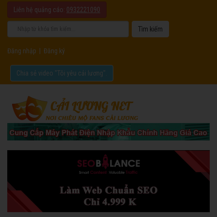
Liên hệ quảng cáo:
0932221090
Đăng nhập
|
Đăng ký
Chia sẻ video "Tôi yêu cải lương".