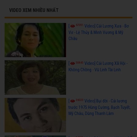
VIDEO XEM NHIỀU NHẤT
67091
[
Video] Cải Lương Xưa - Bơ
Vơ - Lệ Thủy & Minh Vương & Mỹ
Châu
50845
[
Video] Cải Lương Xã Hội -
Không Chồng - Vũ Linh Tài Linh
36023
[
Video] Bụi đời - Cải lương
trước 1975 Hùng Cường, Bạch Tuyết,
Mỹ Châu, Dũng Thanh Lâm