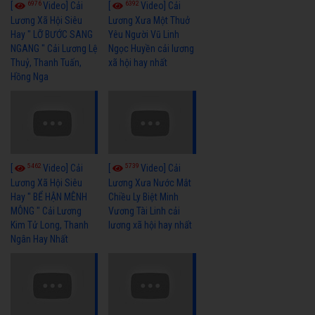
6976
6392
[
Video] Cải
[
Video] Cải
Lương Xã Hội Siêu
Lương Xưa Một Thuở
Hay " LỠ BƯỚC SANG
Yêu Người Vũ Linh
NGANG " Cải Lương Lệ
Ngọc Huyền cải lương
Thuỷ, Thanh Tuấn,
xã hội hay nhất
Hồng Nga
5462
5739
[
Video] Cải
[
Video] Cải
Lương Xã Hội Siêu
Lương Xưa Nước Mắt
Hay " BỂ HẬN MÊNH
Chiều Ly Biệt Minh
MÔNG " Cải Lương
Vương Tài Linh cải
Kim Tử Long, Thanh
lương xã hội hay nhất
Ngân Hay Nhất