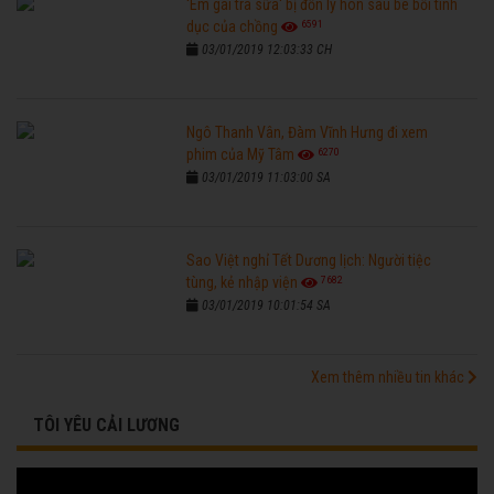
'Em gái trà sữa' bị đồn ly hôn sau bê bối tình
6591
dục của chồng
03/01/2019 12:03:33 CH
Ngô Thanh Vân, Đàm Vĩnh Hưng đi xem
6270
phim của Mỹ Tâm
03/01/2019 11:03:00 SA
Sao Việt nghỉ Tết Dương lịch: Người tiệc
7682
tùng, kẻ nhập viện
03/01/2019 10:01:54 SA
Xem thêm nhiều tin khác
TÔI YÊU CẢI LƯƠNG