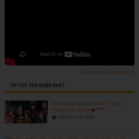
Xem thêm nhiều video khác
TIN TỨC XEM NHIỀU NHẤT
260 tuồng cải lương xưa trước 1975 hay
96205
nhất từ trước đến nay
17/07/2017 11:33:48 CH