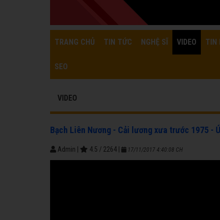
TRANG CHỦ
TIN TỨC
NGHỆ SĨ
VIDEO
TIN 
SEO
VIDEO
Bạch Liên Nương - Cải lương xưa trước 1975 - 
Admin
|
4.5
/
2264
|
17/11/2017 4:40:08 CH