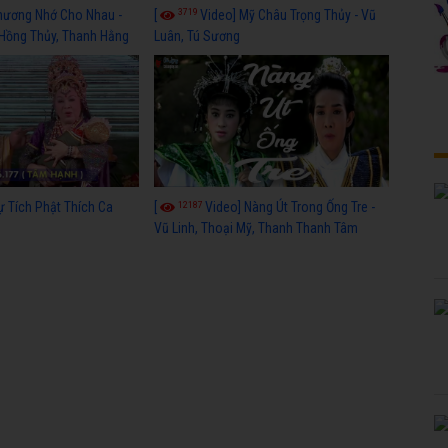
3719
hương Nhớ Cho Nhau -
[
Video] Mỹ Châu Trọng Thủy - Vũ
 Hồng Thủy, Thanh Hằng
Luân, Tú Sương
12187
ự Tích Phật Thích Ca
[
Video] Nàng Út Trong Ống Tre -
Vũ Linh, Thoại Mỹ, Thanh Thanh Tâm