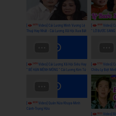
6678
6969
[
Video] Cải Lương Minh Vương Lệ
[
Video] C
Thuỷ Hay Nhất - Cải Lương Xã Hội Xưa Bất
" LỠ BƯỚC SANG 
Hủ
Thuỷ, Thanh Tuấ
5459
5733
[
Video] Cải Lương Xã Hội Siêu Hay
[
Video] C
" BỂ HẬN MÊNH MÔNG " Cải Lương Kim Tử
Chiều Ly Biệt Min
Long, Thanh Ngân Hay Nhất
lương xã hội hay
6038
[
Video] Quán Nửa Khuya-Minh
Cảnh-Trọng Hữu
9055
[
Video] B