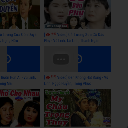
4015
ải Lương Xưa Còn Duyên
[
Video] Cải Lương Xưa Cô Dâu
h, Trọng Hữu
Phụ - Vũ Linh, Tài Linh, Thanh Ngân
3370
 Buồn Hơn Ai - Vũ Linh,
[
Video] Đèn Không Hắt Bóng - Vũ
ợng Mai
Linh, Ngọc Huyền, Trọng Phúc