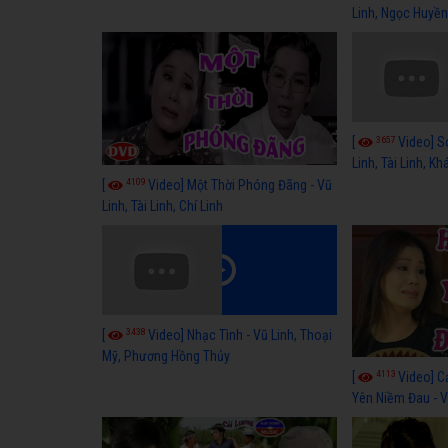
Linh, Ngọc Huyền
3657
[
Video] S
Linh, Tài Linh, K
4109
[
Video] Một Thời Phóng Đãng - Vũ
Linh, Tài Linh, Chí Linh
3438
[
Video] Nhạc Tình - Vũ Linh, Thoại
Mỹ, Phương Hồng Thủy
4113
[
Video] C
Yên Niềm Đau - Vũ