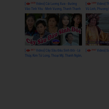
3678
3499
[
Video] Cải Lương Xưa - Đường
[
Video] T
Vào Tình Yêu - Minh Vương, Thanh Thanh
Vũ Linh, Phương
Tâm, Kim Tử Long, Thoại Mỹ, Thanh Ngân
3871
3947
[
Video] Cây Sầu Đâu Sinh Đôi - Lệ
[
Video] S
Thủy, Kim Tử Long, Thoại Mỹ, Thanh Ngân,
Phượng Hằng, Trọng Hữu, Kim Tiểu Long,
Ngân Tuấn, Thanh Tú