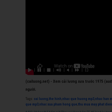
|
|
|
|
|
|
(cailuong.net) - Xem cải lương xưa trước 1975 (au
người.
Tags:
cai luong
,
the hinh
,
nhac que huong mp3
,
nhac han 
que mp3
,
nhac xua pham hong que
,
thu mua may phat dien