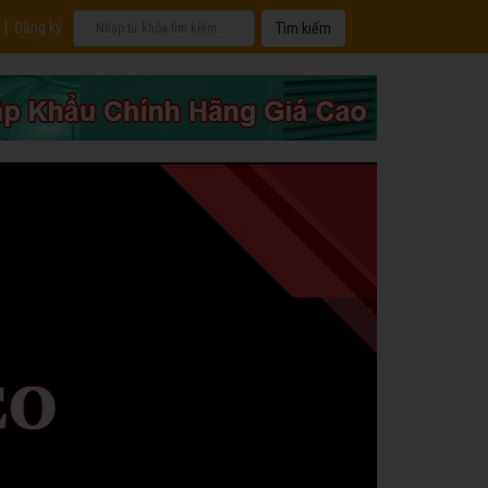
|
Đăng ký