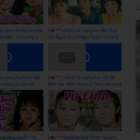
6388
ải Lương Xã Hội Siêu Hay
[
Video] Cải Lương Xưa Một Thuở
NGANG " Cải Lương Lệ
Yêu Người Vũ Linh Ngọc Huyền cải lương
n, Hồng Nga
xã hội hay nhất
6322
ải Lương Xưa Nước Mắt
[
Video] Cải Lương Xưa : Rồi 30
h Vương Tài Linh cải
Năm Sau - Minh Vương Lệ Thủy | cải lương
 nhất
xã hội hay nhất
7348
ông Hồng Cài Áo - Vũ
[
Video] Khi Hoa Trà Nở - Vũ Linh,