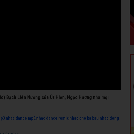
dio) Bạch Liên Nương của Út Hiền, Ngọc Hương nha mọi
mp3
,
nhac dance mp3
,
nhac dance remix
,
nhac cho ba bau
,
nhac dong