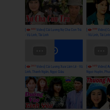
4432
3599
[
Video] Cải Lương Nợ Cha Con Trả
[
Video] C
- Vũ Linh, Tài Linh
- Vũ Linh, Tài Lin
2613
3470
[
Video] Cải Lương Xưa Làm Lẽ - Vũ
[
Video] Ai
Linh, Thanh Ngân, Ngọc Giàu
Ngọc Huyền, Phư