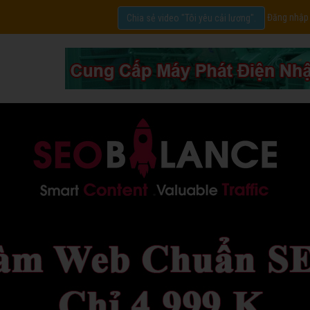
Đăng nhập
Chia sẻ video "Tôi yêu cải lương".