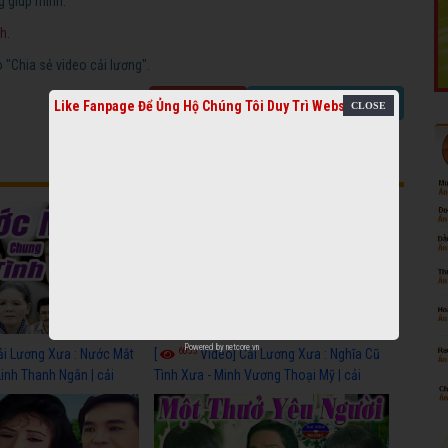
g giúp mình.
h.
"Chia sẻ video cải lương".
Báo link chết
Chia sẻ video cải lương
Like Fanpage Để Ủng Hộ Chúng Tôi Duy Trì Website
Powered by
netcore.vn
6055
ải Lương Xưa : Nước Mắt
[
Video] Cải Lương Xưa : Nghĩa Cũ
Linh Thanh Ngân | cải
Tình Xưa - Minh Vương Thoại Mỹ | cải
 nhất
lương xã hội hay nhất