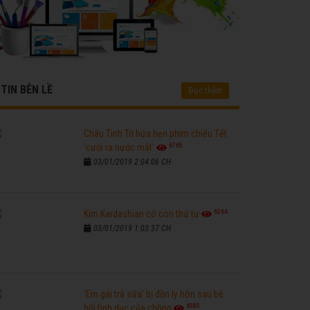
TIN BÊN LỀ
Đọc thêm
Châu Tinh Trì hứa hẹn phim chiếu Tết
6765
'cười ra nước mắt'
03/01/2019 2:04:06 CH
6264
Kim Kardashian có con thứ tư
03/01/2019 1:03:37 CH
'Em gái trà sữa' bị đồn ly hôn sau bê
6585
bối tình dục của chồng