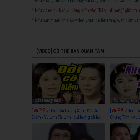
* Nếu không thể bấm nút Play vui lòng bấm F5 để load lại tran
* Nếu video hư bạn vui lòng bấm vào "Báo link hỏng" giúp mìn
* Nếu bạn muốn chia sẻ video youtube lên trang web bấm vào 
[VIDEO] CÓ THỂ BẠN QUAN TÂM
7665
6918
[
Video] Cải Lương Xưa : Đời Cô
[
Video] C
Diễm - Vũ Linh Tài Linh | cải lương xã hội
Chung Tình - Vũ 
hay nhất
lương xã hội hay