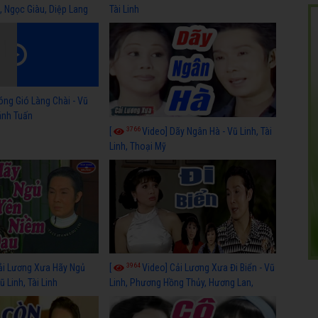
, Ngọc Giàu, Diệp Lang
Tài Linh
óng Gió Làng Chài - Vũ
hánh Tuấn
3766
[
Video] Dãy Ngân Hà - Vũ Linh, Tài
Linh, Thoại Mỹ
3964
ải Lương Xưa Hãy Ngủ
[
Video] Cải Lương Xưa Đi Biển - Vũ
 Linh, Tài Linh
Linh, Phương Hồng Thủy, Hương Lan,
Thanh Hằng