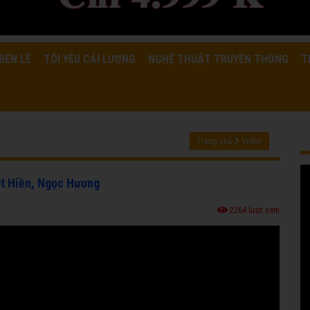
BÊN LỀ
TÔI YÊU CẢI LƯƠNG
NGHỆ THUẬT TRUYỀN THỐNG
T
Trang chủ
Video
Út Hiền, Ngọc Hương
2264 lượt xem