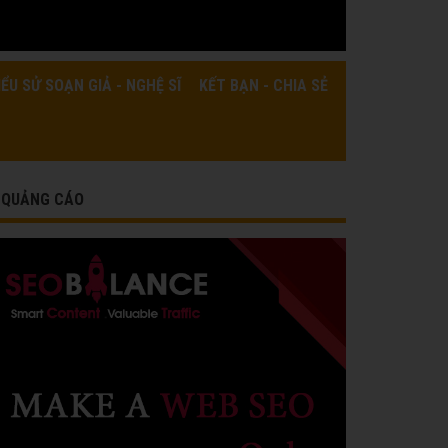
IỂU SỬ SOẠN GIẢ - NGHỆ SĨ
KẾT BẠN - CHIA SẺ
QUẢNG CÁO