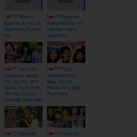
3468
3370
[
Video] Ai
[
Video] Đèn
Buồn Hơn Ai - Vũ Linh,
Không Hắt Bóng - Vũ
Ngọc Huyền, Phượng
Linh, Ngọc Huyền,
Mai
Trọng Phúc
3677
3497
[
Video] Cải
[
Video]
Lương Xưa - Đường
Thương Nhớ Cho
Vào Tình Yêu - Minh
Nhau - Vũ Linh,
Vương, Thanh Thanh
Phương Hồng Thủy,
Tâm, Kim Tử Long,
Thanh Hằng
Thoại Mỹ, Thanh Ngân
3718
3870
[
Video] Mỹ
[
Video] Cây