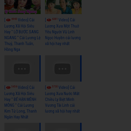
6965
6381
[
Video] Cải
[
Video] Cải
Lương Xã Hội Siêu
Lương Xưa Một Thuở
Hay " LỠ BƯỚC SANG
Yêu Người Vũ Linh
NGANG " Cải Lương Lệ
Ngọc Huyền cải lương
Thuỷ, Thanh Tuấn,
xã hội hay nhất
Hồng Nga
5456
5730
[
Video] Cải
[
Video] Cải
Lương Xã Hội Siêu
Lương Xưa Nước Mắt
Hay " BỂ HẬN MÊNH
Chiều Ly Biệt Minh
MÔNG " Cải Lương
Vương Tài Linh cải
Kim Tử Long, Thanh
lương xã hội hay nhất
Ngân Hay Nhất