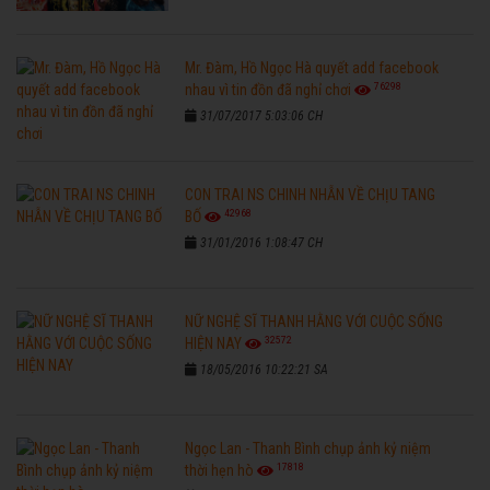
Mr. Đàm, Hồ Ngọc Hà quyết add facebook
76298
nhau vì tin đồn đã nghỉ chơi
31/07/2017 5:03:06 CH
CON TRAI NS CHINH NHẪN VỀ CHỊU TANG
42968
BỐ
31/01/2016 1:08:47 CH
NỮ NGHỆ SĨ THANH HẰNG VỚI CUỘC SỐNG
32572
HIỆN NAY
18/05/2016 10:22:21 SA
Ngọc Lan - Thanh Bình chụp ảnh kỷ niệm
17818
thời hẹn hò