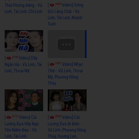
3656
[
Video] Sóng
Thời Phóng Đãng - Vũ
Linh, Tài Linh, Chí Linh
Gió Làng Chài - Vũ
Linh, Tài Linh, Khánh
Tuấn
3765
[
Video] Dãy
3437
[
Video] Nhạc
Ngân Hà - Vũ Linh, Tài
Linh, Thoại Mỹ
Tình - Vũ Linh, Thoại
Mỹ, Phương Hồng
Thủy
4112
3962
[
Video] Cải
[
Video] Cải
Lương Xưa Hãy Ngủ
Lương Xưa Đi Biển -
Yên Niềm Đau - Vũ
Vũ Linh, Phương Hồng
Linh, Tài Linh
Thủy, Hương Lan,