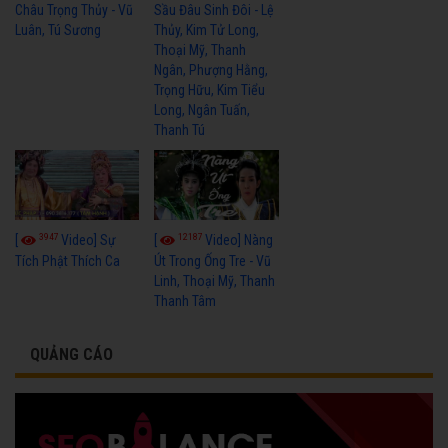
Châu Trọng Thủy - Vũ
Sầu Đâu Sinh Đôi - Lệ
Luân, Tú Sương
Thủy, Kim Tử Long,
Thoại Mỹ, Thanh
Ngân, Phượng Hằng,
Trọng Hữu, Kim Tiểu
Long, Ngân Tuấn,
Thanh Tú
3947
12187
[
Video] Sự
[
Video] Nàng
Tích Phật Thích Ca
Út Trong Ống Tre - Vũ
Linh, Thoại Mỹ, Thanh
Thanh Tâm
QUẢNG CÁO