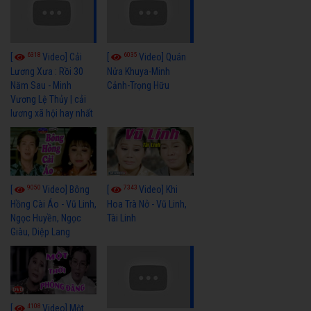
6318
6035
[
Video] Cải
[
Video] Quán
Lương Xưa : Rồi 30
Nửa Khuya-Minh
Năm Sau - Minh
Cảnh-Trọng Hữu
Vương Lệ Thủy | cải
lương xã hội hay nhất
9050
7343
[
Video] Bông
[
Video] Khi
Hồng Cài Áo - Vũ Linh,
Hoa Trà Nở - Vũ Linh,
Ngọc Huyền, Ngọc
Tài Linh
Giàu, Diệp Lang
4108
[
Video] Một