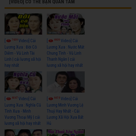
[VIDEO] CÓ THỂ BẠN QUAN TÂM
7659
6909
[
Video] Cải
[
Video] Cải
Lương Xưa : Đời Cô
Lương Xưa : Nước Mắt
Diễm - Vũ Linh Tài
Chung Tình - Vũ Linh
Linh | cải lương xã hội
Thanh Ngân | cải
hay nhất
lương xã hội hay nhất
6047
6674
[
Video] Cải
[
Video] Cải
Lương Xưa : Nghĩa Cũ
Lương Minh Vương Lệ
Tình Xưa - Minh
Thuỷ Hay Nhất - Cải
Vương Thoại Mỹ | cải
Lương Xã Hội Xưa Bất
lương xã hội hay nhất
Hủ