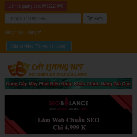
Liên hệ quảng cáo:
0932221090
Đăng nhập
|
Đăng ký
Chia sẻ video "Tôi yêu cải lương".