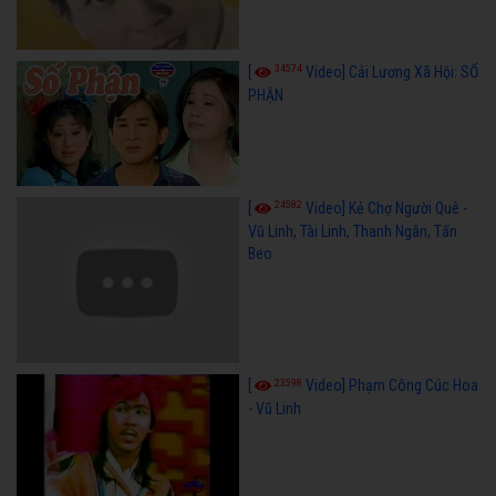
34574
[
Video] Cải Lương Xã Hội: SỐ
PHẬN
24582
[
Video] Kẻ Chợ Người Quê -
Vũ Linh, Tài Linh, Thanh Ngân, Tấn
Beo
23598
[
Video] Phạm Công Cúc Hoa
- Vũ Linh