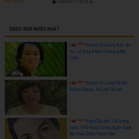
21/09/2017 11:02:37 SA
VIDEO XEM NHIỀU NHẤT
67084
[
Video] Cải Lương Xưa - Bơ
Vơ - Lệ Thủy & Minh Vương & Mỹ
Châu
50837
[
Video] Cải Lương Xã Hội -
Không Chồng - Vũ Linh Tài Linh
36012
[
Video] Bụi đời - Cải lương
trước 1975 Hùng Cường, Bạch Tuyết,
Mỹ Châu, Dũng Thanh Lâm