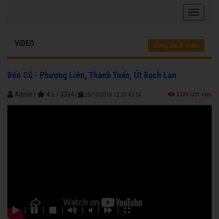
VIDEO
Trang chủ
Video
Bến Cũ - Phượng Liên, Thanh Tuấn, Út Bạch Lan
Admin
|
4.5
/
3334
|
3334 lượt xem
25/10/2018 12:30:43 SA
|
|
|
|
|
|