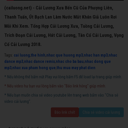
(cailuong.net) - Cải Lương Xưa Bến Cũ Của Phượng Liên,
Thanh Tuấn, Út Bạch Lan Làm Nước Mắt Khán Giả Luôn Rơi
Mỗi Khi Xem. Tổng Hợp Cải Lương Xưa, Tuồng Cải Lương,
Trích Đoạn Cải Lương, Hát Cải Lương, Tân Cổ Cải Lương, Vọng
Cổ Cải Lương 2018.
Tags:
cai luong
,
the hinh
,
nhac que huong mp3
,
nhac han mp3
,
nhac
dance mp3
,
nhac dance remix
,
nhac cho ba bau
,
nhac dong que
mp3
,
nhac xua pham hong que
,
thu mua may phat dien
* Nếu không thể bấm nút Play vui lòng bấm F5 để load lại trang giúp mình.
* Nếu video hư bạn vui lòng bấm vào "Báo link hỏng" giúp mình.
* Nếu bạn muốn chia sẻ video youtube lên trang web bấm vào "Chia sẻ
video cải lương".
Báo link chết
Chia sẻ video cải lương