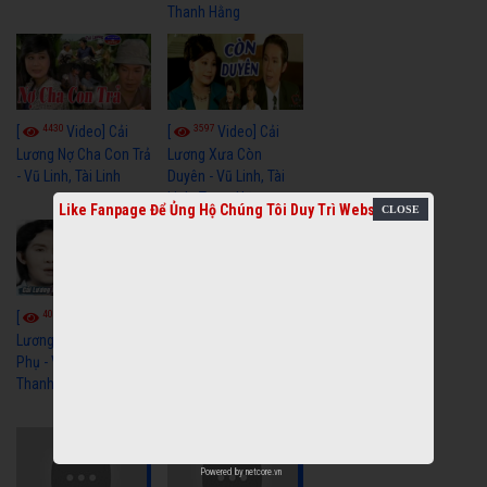
Thanh Hằng
4430
3597
[
Video] Cải
[
Video] Cải
Lương Nợ Cha Con Trả
Lương Xưa Còn
- Vũ Linh, Tài Linh
Duyên - Vũ Linh, Tài
Linh, Trọng Hữu
Like Fanpage Để Ủng Hộ Chúng Tôi Duy Trì Website
4010
[
Video] Cải
2613
[
Video] Cải
Lương Xưa Cô Dâu
Phụ - Vũ Linh, Tài Linh,
Lương Xưa Làm Lẽ -
Thanh Ngân
Vũ Linh, Thanh Ngân,
Ngọc Giàu
Powered by
netcore.vn