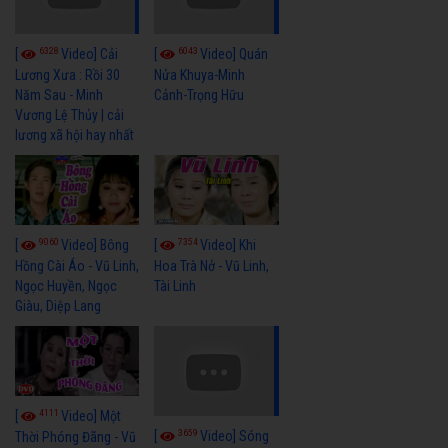
6328
6043
[
Video] Cải
[
Video] Quán
Lương Xưa : Rồi 30
Nửa Khuya-Minh
Năm Sau - Minh
Cảnh-Trọng Hữu
Vương Lệ Thủy | cải
lương xã hội hay nhất
9060
7354
[
Video] Bông
[
Video] Khi
Hồng Cài Áo - Vũ Linh,
Hoa Trà Nở - Vũ Linh,
Ngọc Huyền, Ngọc
Tài Linh
Giàu, Diệp Lang
4111
[
Video] Một
3659
[
Video] Sóng
Thời Phóng Đãng - Vũ