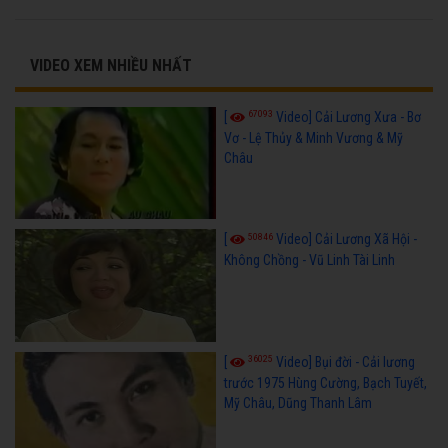
VIDEO XEM NHIỀU NHẤT
67093
[
Video] Cải Lương Xưa - Bơ
Vơ - Lệ Thủy & Minh Vương & Mỹ
Châu
50846
[
Video] Cải Lương Xã Hội -
Không Chồng - Vũ Linh Tài Linh
36025
[
Video] Bụi đời - Cải lương
trước 1975 Hùng Cường, Bạch Tuyết,
Mỹ Châu, Dũng Thanh Lâm