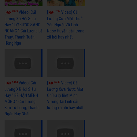
6979
6394
[
Video] Cải
[
Video] Cải
Lương Xã Hội Siêu
Lương Xưa Một Thuở
Hay " LỠ BƯỚC SANG
Yêu Người Vũ Linh
NGANG " Cải Lương Lệ
Ngọc Huyền cải lương
Thuỷ, Thanh Tuấn,
xã hội hay nhất
Hồng Nga
5464
5740
[
Video] Cải
[
Video] Cải
Lương Xã Hội Siêu
Lương Xưa Nước Mắt
Hay " BỂ HẬN MÊNH
Chiều Ly Biệt Minh
MÔNG " Cải Lương
Vương Tài Linh cải
Kim Tử Long, Thanh
lương xã hội hay nhất
Ngân Hay Nhất