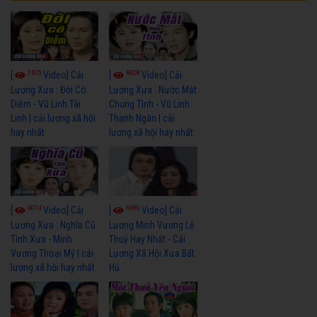
7675
6928
[
Video] Cải
[
Video] Cải
Lương Xưa : Đời Cô
Lương Xưa : Nước Mắt
Diễm - Vũ Linh Tài
Chung Tình - Vũ Linh
Linh | cải lương xã hội
Thanh Ngân | cải
hay nhất
lương xã hội hay nhất
6074
6690
[
Video] Cải
[
Video] Cải
Lương Xưa : Nghĩa Cũ
Lương Minh Vương Lệ
Tình Xưa - Minh
Thuỷ Hay Nhất - Cải
Vương Thoại Mỹ | cải
Lương Xã Hội Xưa Bất
lương xã hội hay nhất
Hủ