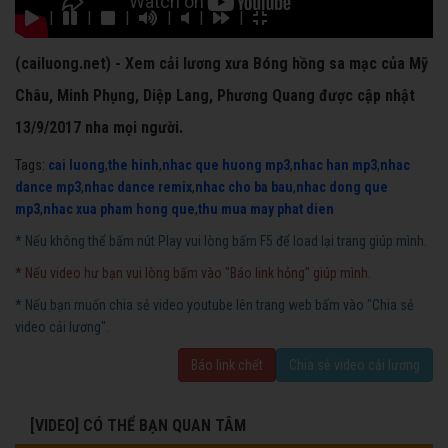
|
|
|
|
|
|
(cailuong.net) - Xem cải lương xưa Bóng hồng sa mạc của Mỹ
Châu, Minh Phụng, Diệp Lang, Phương Quang được cập nhật
13/9/2017 nha mọi người.
Tags:
cai luong
,
the hinh
,
nhac que huong mp3
,
nhac han mp3
,
nhac
dance mp3
,
nhac dance remix
,
nhac cho ba bau
,
nhac dong que
mp3
,
nhac xua pham hong que
,
thu mua may phat dien
* Nếu không thể bấm nút Play vui lòng bấm F5 để load lại trang giúp mình.
* Nếu video hư bạn vui lòng bấm vào "Báo link hỏng" giúp mình.
* Nếu bạn muốn chia sẻ video youtube lên trang web bấm vào "Chia sẻ
video cải lương".
Báo link chết
Chia sẻ video cải lương
[VIDEO] CÓ THỂ BẠN QUAN TÂM