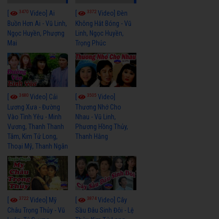
3470
3372
[
Video] Ai
[
Video] Đèn
Buồn Hơn Ai - Vũ Linh,
Không Hắt Bóng - Vũ
Ngọc Huyền, Phượng
Linh, Ngọc Huyền,
Mai
Trọng Phúc
3680
3505
[
Video] Cải
[
Video]
Lương Xưa - Đường
Thương Nhớ Cho
Vào Tình Yêu - Minh
Nhau - Vũ Linh,
Vương, Thanh Thanh
Phương Hồng Thủy,
Tâm, Kim Tử Long,
Thanh Hằng
Thoại Mỹ, Thanh Ngân
3722
3874
[
Video] Mỹ
[
Video] Cây
Châu Trọng Thủy - Vũ
Sầu Đâu Sinh Đôi - Lệ