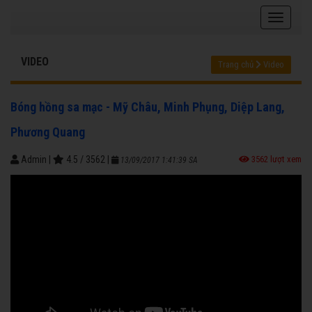
VIDEO
Trang chủ
Video
Bóng hồng sa mạc - Mỹ Châu, Minh Phụng, Diệp Lang,
Phương Quang
Admin
|
4.5
/
3562
|
3562 lượt xem
13/09/2017 1:41:39 SA