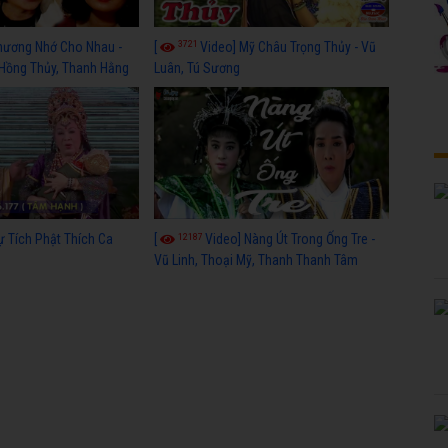
3721
hương Nhớ Cho Nhau -
[
Video] Mỹ Châu Trọng Thủy - Vũ
 Hồng Thủy, Thanh Hằng
Luân, Tú Sương
12187
ự Tích Phật Thích Ca
[
Video] Nàng Út Trong Ống Tre -
Vũ Linh, Thoại Mỹ, Thanh Thanh Tâm