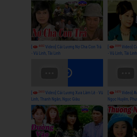
4432
3599
[
Video] Cải Lương Nợ Cha Con Trả
[
Video] C
- Vũ Linh, Tài Linh
- Vũ Linh, Tài Lin
2613
3470
[
Video] Cải Lương Xưa Làm Lẽ - Vũ
[
Video] Ai
Linh, Thanh Ngân, Ngọc Giàu
Ngọc Huyền, Phư