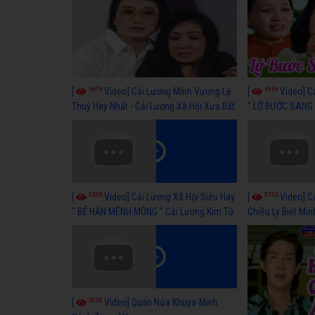
6679
6969
[
Video] Cải Lương Minh Vương Lệ
[
Video] C
Thuỷ Hay Nhất - Cải Lương Xã Hội Xưa Bất
" LỠ BƯỚC SANG 
Hủ
Thuỷ, Thanh Tuấ
5459
5734
[
Video] Cải Lương Xã Hội Siêu Hay
[
Video] C
" BỂ HẬN MÊNH MÔNG " Cải Lương Kim Tử
Chiều Ly Biệt Min
Long, Thanh Ngân Hay Nhất
lương xã hội hay
6038
[
Video] Quán Nửa Khuya-Minh