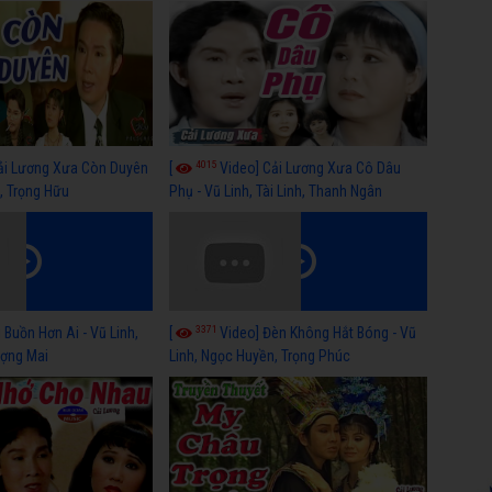
Thanh Hằng
4015
ải Lương Xưa Còn Duyên
[
Video] Cải Lương Xưa Cô Dâu
h, Trọng Hữu
Phụ - Vũ Linh, Tài Linh, Thanh Ngân
3371
 Buồn Hơn Ai - Vũ Linh,
[
Video] Đèn Không Hắt Bóng - Vũ
ợng Mai
Linh, Ngọc Huyền, Trọng Phúc