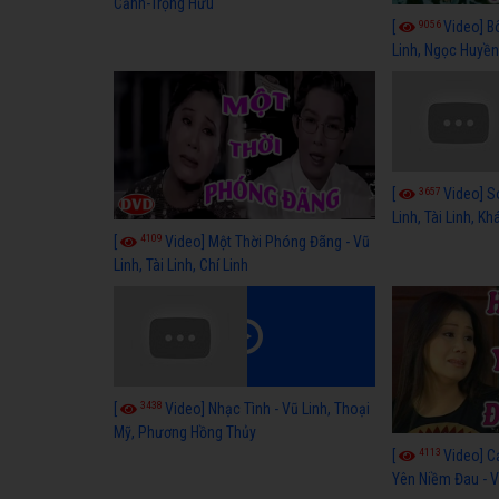
Cảnh-Trọng Hữu
9056
[
Video] B
Linh, Ngọc Huyền
3657
[
Video] S
Linh, Tài Linh, K
4109
[
Video] Một Thời Phóng Đãng - Vũ
Linh, Tài Linh, Chí Linh
3438
[
Video] Nhạc Tình - Vũ Linh, Thoại
Mỹ, Phương Hồng Thủy
4113
[
Video] C
Yên Niềm Đau - Vũ