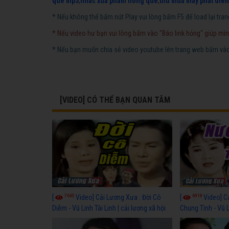
que mp3
,
nhac xua pham hong que
,
thu mua may phat dien
* Nếu không thể bấm nút Play vui lòng bấm F5 để load lại tran
* Nếu video hư bạn vui lòng bấm vào "Báo link hỏng" giúp mìn
* Nếu bạn muốn chia sẻ video youtube lên trang web bấm vào 
[VIDEO] CÓ THỂ BẠN QUAN TÂM
7665
6918
[
Video] Cải Lương Xưa : Đời Cô
[
Video] C
Diễm - Vũ Linh Tài Linh | cải lương xã hội
Chung Tình - Vũ 
hay nhất
lương xã hội hay