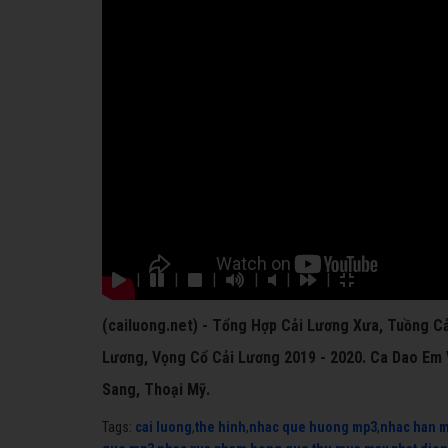
|
|
|
|
|
|
(cailuong.net) - Tổng Hợp Cải Lương Xưa, Tuồng Cả
Lương, Vọng Cổ Cải Lương 2019 - 2020. Ca Dao Em V
Sang, Thoại Mỹ.
Tags:
cai luong
,
the hinh
,
nhac que huong mp3
,
nhac han 