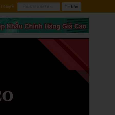
|
Đăng ký