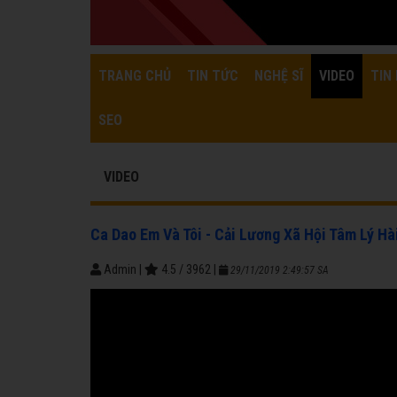
TRANG CHỦ
TIN TỨC
NGHỆ SĨ
VIDEO
TIN 
SEO
VIDEO
Ca Dao Em Và Tôi - Cải Lương Xã Hội Tâm Lý Hà
Admin
|
4.5
/
3962
|
29/11/2019 2:49:57 SA