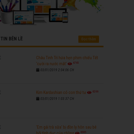
TIN BÊN LỀ
Đọc thêm
Châu Tinh Trì hứa hẹn phim chiếu Tết
6765
'cười ra nước mắt'
03/01/2019 2:04:06 CH
6266
Kim Kardashian có con thứ tư
03/01/2019 1:03:37 CH
'Em gái trà sữa' bị đồn ly hôn sau bê
6585
bối tình dục của chồng