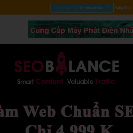
Đăng nhập
Chia sẻ video "Tôi yêu cải lương".