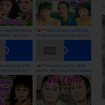
6389
ải Lương Xã Hội Siêu Hay
[
Video] Cải Lương Xưa Một Thuở
NGANG " Cải Lương Lệ
Yêu Người Vũ Linh Ngọc Huyền cải lương
n, Hồng Nga
xã hội hay nhất
6322
ải Lương Xưa Nước Mắt
[
Video] Cải Lương Xưa : Rồi 30
h Vương Tài Linh cải
Năm Sau - Minh Vương Lệ Thủy | cải lương
 nhất
xã hội hay nhất