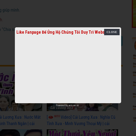
g giúp mình.
h.
"Chia sẻ video cải lương".
Like Fanpage Để Ủng Hộ Chúng Tôi Duy Trì Website
Báo link chết
Chia sẻ video cải lương
Powered by
netcore.vn
6055
ải Lương Xưa : Nước Mắt
[
Video] Cải Lương Xưa : Nghĩa Cũ
Linh Thanh Ngân | cải
Tình Xưa - Minh Vương Thoại Mỹ | cải
 nhất
lương xã hội hay nhất