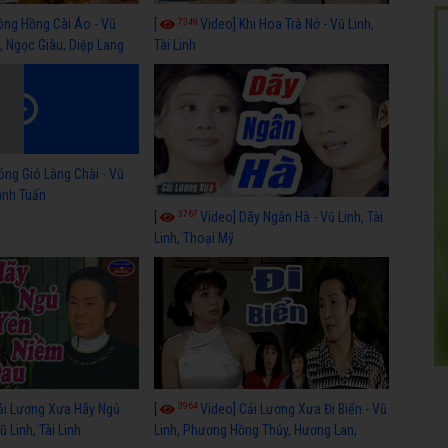
7349
ông Hồng Cài Áo - Vũ
[
Video] Khi Hoa Trà Nở - Vũ Linh,
, Ngọc Giàu, Diệp Lang
Tài Linh
óng Gió Làng Chài - Vũ
hánh Tuấn
3767
[
Video] Dãy Ngân Hà - Vũ Linh, Tài
Linh, Thoại Mỹ
3964
ải Lương Xưa Hãy Ngủ
[
Video] Cải Lương Xưa Đi Biển - Vũ
 Linh, Tài Linh
Linh, Phương Hồng Thủy, Hương Lan,