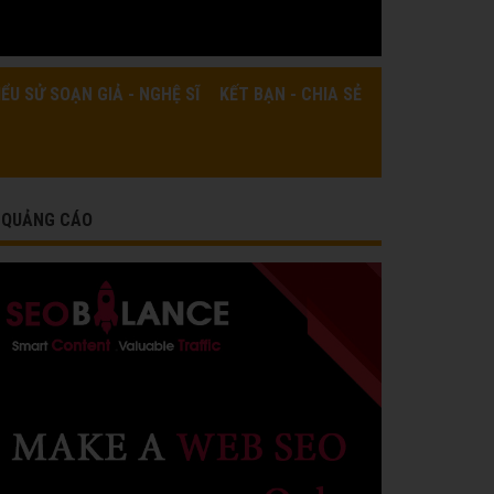
IỂU SỬ SOẠN GIẢ - NGHỆ SĨ
KẾT BẠN - CHIA SẺ
QUẢNG CÁO