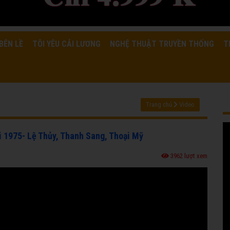
BÊN LỀ
TÔI YÊU CẢI LƯƠNG
NGHỆ THUẬT TRUYỀN THỐNG
T
Trang chủ
Video
i 1975- Lệ Thủy, Thanh Sang, Thoại Mỹ
3962 lượt xem