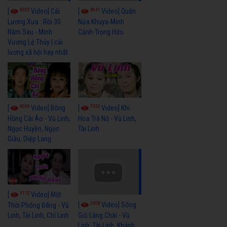
6325
6041
[
Video] Cải
[
Video] Quán
Lương Xưa : Rồi 30
Nửa Khuya-Minh
Năm Sau - Minh
Cảnh-Trọng Hữu
Vương Lệ Thủy | cải
lương xã hội hay nhất
9059
7352
[
Video] Bông
[
Video] Khi
Hồng Cài Áo - Vũ Linh,
Hoa Trà Nở - Vũ Linh,
Ngọc Huyền, Ngọc
Tài Linh
Giàu, Diệp Lang
4110
[
Video] Một
3658
[
Video] Sóng
Thời Phóng Đãng - Vũ
Linh, Tài Linh, Chí Linh
Gió Làng Chài - Vũ
Linh, Tài Linh, Khánh