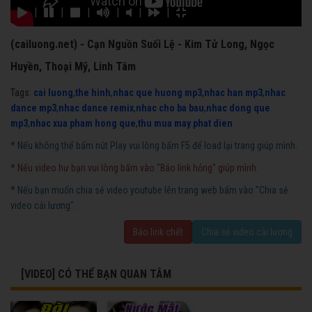
|
|
|
|
|
|
(cailuong.net) - Cạn Nguồn Suối Lệ - Kim Tử Long, Ngọc
Huyền, Thoại Mỹ, Linh Tâm
Tags:
cai luong
,
the hinh
,
nhac que huong mp3
,
nhac han mp3
,
nhac
dance mp3
,
nhac dance remix
,
nhac cho ba bau
,
nhac dong que
mp3
,
nhac xua pham hong que
,
thu mua may phat dien
* Nếu không thể bấm nút Play vui lòng bấm F5 để load lại trang giúp mình.
* Nếu video hư bạn vui lòng bấm vào "Báo link hỏng" giúp mình.
* Nếu bạn muốn chia sẻ video youtube lên trang web bấm vào "Chia sẻ
video cải lương".
Báo link chết
Chia sẻ video cải lương
[VIDEO] CÓ THỂ BẠN QUAN TÂM