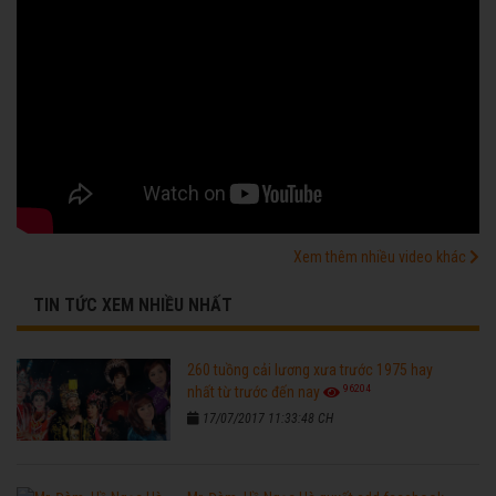
Xem thêm nhiều video khác
TIN TỨC XEM NHIỀU NHẤT
260 tuồng cải lương xưa trước 1975 hay
96204
nhất từ trước đến nay
17/07/2017 11:33:48 CH