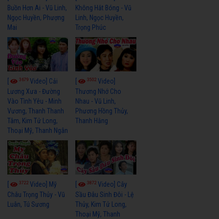
Buồn Hơn Ai - Vũ Linh,
Không Hắt Bóng - Vũ
Ngọc Huyền, Phượng
Linh, Ngọc Huyền,
Mai
Trọng Phúc
3679
3502
[
Video] Cải
[
Video]
Lương Xưa - Đường
Thương Nhớ Cho
Vào Tình Yêu - Minh
Nhau - Vũ Linh,
Vương, Thanh Thanh
Phương Hồng Thủy,
Tâm, Kim Tử Long,
Thanh Hằng
Thoại Mỹ, Thanh Ngân
3722
3872
[
Video] Mỹ
[
Video] Cây
Châu Trọng Thủy - Vũ
Sầu Đâu Sinh Đôi - Lệ
Luân, Tú Sương
Thủy, Kim Tử Long,
Thoại Mỹ, Thanh