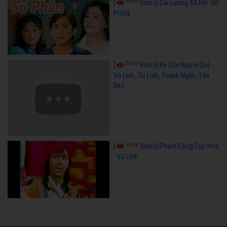
34585
[
Video] Cải Lương Xã Hội: SỐ
PHẬN
24592
[
Video] Kẻ Chợ Người Quê -
Vũ Linh, Tài Linh, Thanh Ngân, Tấn
Beo
23608
[
Video] Phạm Công Cúc Hoa
- Vũ Linh