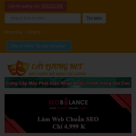
Liên hệ quảng cáo:
0932221090
Đăng nhập
|
Đăng ký
Chia sẻ video "Tôi yêu cải lương".