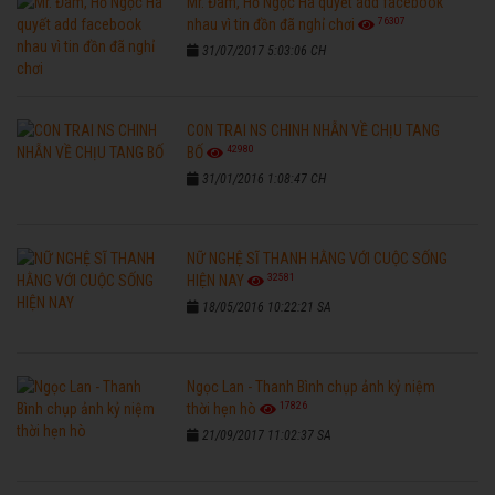
Mr. Đàm, Hồ Ngọc Hà quyết add facebook
76307
nhau vì tin đồn đã nghỉ chơi
31/07/2017 5:03:06 CH
CON TRAI NS CHINH NHẪN VỀ CHỊU TANG
42980
BỐ
31/01/2016 1:08:47 CH
NỮ NGHỆ SĨ THANH HẰNG VỚI CUỘC SỐNG
32581
HIỆN NAY
18/05/2016 10:22:21 SA
Ngọc Lan - Thanh Bình chụp ảnh kỷ niệm
17826
thời hẹn hò
21/09/2017 11:02:37 SA