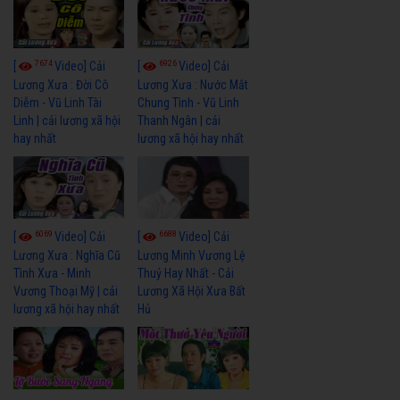
7674
6926
[
Video] Cải
[
Video] Cải
Lương Xưa : Đời Cô
Lương Xưa : Nước Mắt
Diễm - Vũ Linh Tài
Chung Tình - Vũ Linh
Linh | cải lương xã hội
Thanh Ngân | cải
hay nhất
lương xã hội hay nhất
6069
6688
[
Video] Cải
[
Video] Cải
Lương Xưa : Nghĩa Cũ
Lương Minh Vương Lệ
Tình Xưa - Minh
Thuỷ Hay Nhất - Cải
Vương Thoại Mỹ | cải
Lương Xã Hội Xưa Bất
lương xã hội hay nhất
Hủ