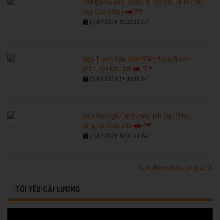
'Em gái trà sữa' bị đồn ly hôn sau bê bối tình
6590
dục của chồng
03/01/2019 12:03:33 CH
Ngô Thanh Vân, Đàm Vĩnh Hưng đi xem
6270
phim của Mỹ Tâm
03/01/2019 11:03:00 SA
Sao Việt nghỉ Tết Dương lịch: Người tiệc
7682
tùng, kẻ nhập viện
03/01/2019 10:01:54 SA
Xem thêm nhiều tin khác
TÔI YÊU CẢI LƯƠNG