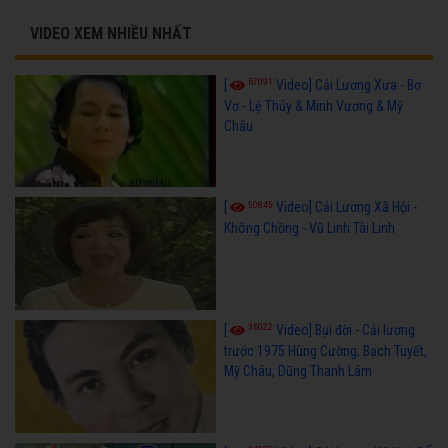
VIDEO XEM NHIỀU NHẤT
67091
[
Video] Cải Lương Xưa - Bơ
Vơ - Lệ Thủy & Minh Vương & Mỹ
Châu
50845
[
Video] Cải Lương Xã Hội -
Không Chồng - Vũ Linh Tài Linh
36022
[
Video] Bụi đời - Cải lương
trước 1975 Hùng Cường, Bạch Tuyết,
Mỹ Châu, Dũng Thanh Lâm