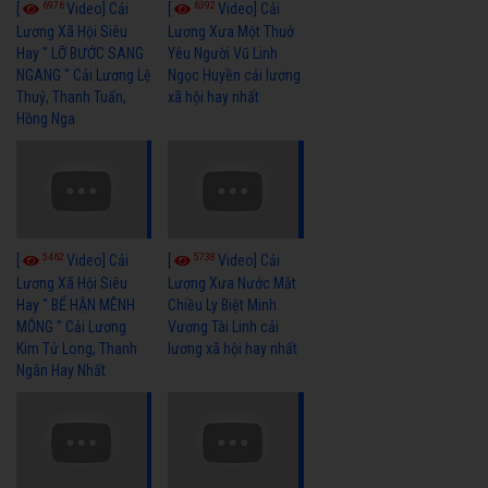
6976
6392
[
Video] Cải
[
Video] Cải
Lương Xã Hội Siêu
Lương Xưa Một Thuở
Hay " LỠ BƯỚC SANG
Yêu Người Vũ Linh
NGANG " Cải Lương Lệ
Ngọc Huyền cải lương
Thuỷ, Thanh Tuấn,
xã hội hay nhất
Hồng Nga
5462
5738
[
Video] Cải
[
Video] Cải
Lương Xã Hội Siêu
Lương Xưa Nước Mắt
Hay " BỂ HẬN MÊNH
Chiều Ly Biệt Minh
MÔNG " Cải Lương
Vương Tài Linh cải
Kim Tử Long, Thanh
lương xã hội hay nhất
Ngân Hay Nhất