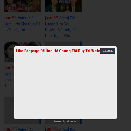
4433
3600
[
Video] Cải
[
Video] Cải
Lương Nợ Cha Con Trả
Lương Xưa Còn
- Vũ Linh, Tài Linh
Duyên - Vũ Linh, Tài
Linh, Trọng Hữu
Like Fanpage Để Ủng Hộ Chúng Tôi Duy Trì Website
4016
[
Video] Cải
2613
[
Video] Cải
Lương Xưa Cô Dâu
Phụ - Vũ Linh, Tài Linh,
Lương Xưa Làm Lẽ -
Thanh Ngân
Vũ Linh, Thanh Ngân,
Ngọc Giàu
Powered by
netcore.vn
3470
3372
[
Video] Ai
[
Video] Đèn