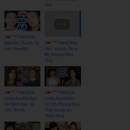
Tuấn
3768
[
Video] Dãy
3440
[
Video] Nhạc
Ngân Hà - Vũ Linh, Tài
Linh, Thoại Mỹ
Tình - Vũ Linh, Thoại
Mỹ, Phương Hồng
Thủy
4114
3966
[
Video] Cải
[
Video] Cải
Lương Xưa Hãy Ngủ
Lương Xưa Đi Biển -
Yên Niềm Đau - Vũ
Vũ Linh, Phương Hồng
Linh, Tài Linh
Thủy, Hương Lan,
Thanh Hằng