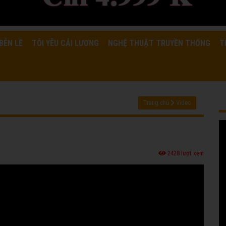
BÊN LỀ
TÔI YÊU CẢI LƯƠNG
NGHỆ THUẬT TRUYỀN THỐNG
T
Trang chủ
Video
2428 lượt xem