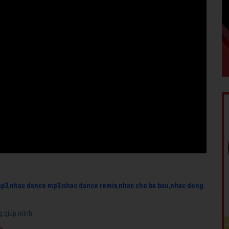
mp3
,
nhac dance mp3
,
nhac dance remix
,
nhac cho ba bau
,
nhac dong
g giúp mình.