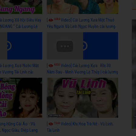
6384
ải Lương Xã Hội Siêu Hay
[
Video] Cải Lương Xưa Một Thuở
NGANG " Cải Lương Lệ
Yêu Người Vũ Linh Ngọc Huyền cải lương
n, Hồng Nga
xã hội hay nhất
6320
ải Lương Xưa Nước Mắt
[
Video] Cải Lương Xưa : Rồi 30
h Vương Tài Linh cải
Năm Sau - Minh Vương Lệ Thủy | cải lương
 nhất
xã hội hay nhất
7346
ông Hồng Cài Áo - Vũ
[
Video] Khi Hoa Trà Nở - Vũ Linh,
, Ngọc Giàu, Diệp Lang
Tài Linh