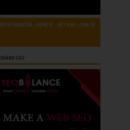
IỂU SỬ SOẠN GIẢ - NGHỆ SĨ
KẾT BẠN - CHIA SẺ
QUẢNG CÁO