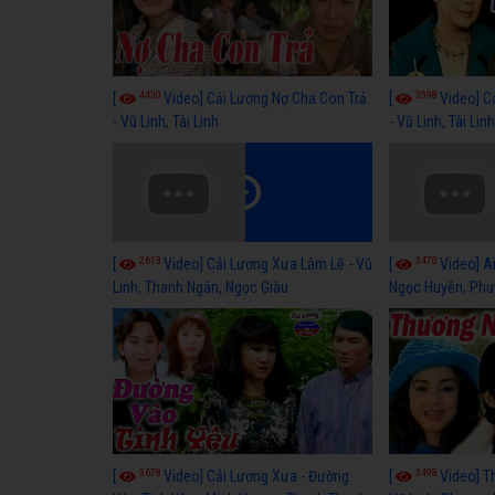
4430
3598
[
Video] Cải Lương Nợ Cha Con Trả
[
Video] C
- Vũ Linh, Tài Linh
- Vũ Linh, Tài Lin
2613
3470
[
Video] Cải Lương Xưa Làm Lẽ - Vũ
[
Video] Ai
Linh, Thanh Ngân, Ngọc Giàu
Ngọc Huyền, Phư
3678
3498
[
Video] Cải Lương Xưa - Đường
[
Video] T