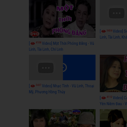
3656
[
Video] S
Linh, Tài Linh, K
4108
[
Video] Một Thời Phóng Đãng - Vũ
Linh, Tài Linh, Chí Linh
3437
[
Video] Nhạc Tình - Vũ Linh, Thoại
Mỹ, Phương Hồng Thủy
4112
[
Video] C
Yên Niềm Đau - Vũ