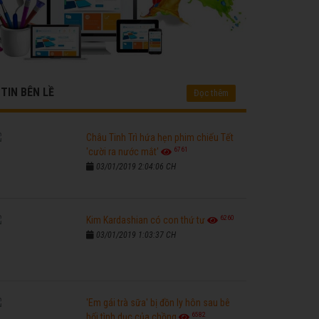
TIN BÊN LỀ
Đọc thêm
Châu Tinh Trì hứa hẹn phim chiếu Tết
6761
'cười ra nước mắt'
03/01/2019 2:04:06 CH
6260
Kim Kardashian có con thứ tư
03/01/2019 1:03:37 CH
'Em gái trà sữa' bị đồn ly hôn sau bê
6582
bối tình dục của chồng