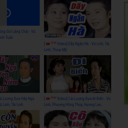
óng Gió Làng Chài - Vũ
hánh Tuấn
3765
[
Video] Dãy Ngân Hà - Vũ Linh, Tài
Linh, Thoại Mỹ
3962
ải Lương Xưa Hãy Ngủ
[
Video] Cải Lương Xưa Đi Biển - Vũ
 Linh, Tài Linh
Linh, Phương Hồng Thủy, Hương Lan,
Thanh Hằng