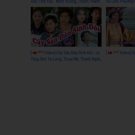
Vào Tình Yêu - Minh Vương, Thanh Thanh
Vũ Linh, Phương
Tâm, Kim Tử Long, Thoại Mỹ, Thanh Ngân
3870
3947
[
Video] Cây Sầu Đâu Sinh Đôi - Lệ
[
Video] S
Thủy, Kim Tử Long, Thoại Mỹ, Thanh Ngân,
Phượng Hằng, Trọng Hữu, Kim Tiểu Long,
Ngân Tuấn, Thanh Tú