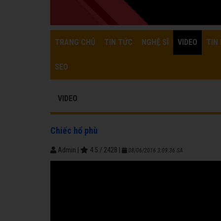
TRANG CHỦ
TIN TỨC
NGHỆ SĨ
VIDEO
TIN 
SEO
VIDEO
Chiếc hổ phù
Admin
|
4.5
/
2428
|
08/06/2016 3:09:36 SA