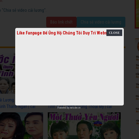
h.
"Chia sẻ video cải lương".
Báo link chết
Chia sẻ video cải lương
Like Fanpage Để Ủng Hộ Chúng Tôi Duy Trì Website
6051
ải Lương Xưa : Nước Mắt
[
Video] Cải Lương Xưa : Nghĩa Cũ
Linh Thanh Ngân | cải
Tình Xưa - Minh Vương Thoại Mỹ | cải
Powered by
netcore.vn
 nhất
lương xã hội hay nhất