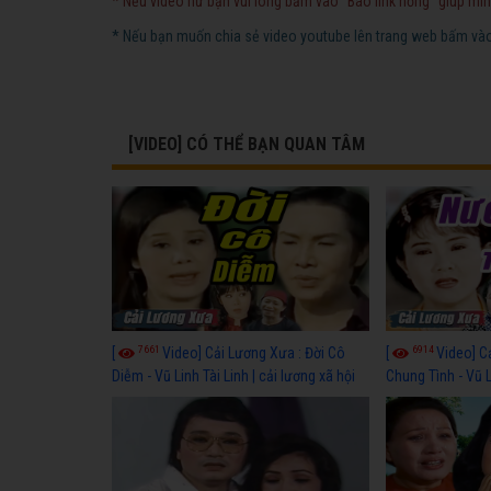
* Nếu video hư bạn vui lòng bấm vào "Báo link hỏng" giúp mìn
* Nếu bạn muốn chia sẻ video youtube lên trang web bấm vào 
[VIDEO] CÓ THỂ BẠN QUAN TÂM
7661
6914
[
Video] Cải Lương Xưa : Đời Cô
[
Video] C
Diễm - Vũ Linh Tài Linh | cải lương xã hội
Chung Tình - Vũ 
hay nhất
lương xã hội hay