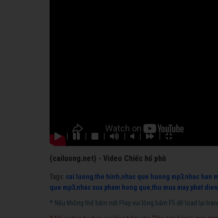
|
|
|
|
|
|
(cailuong.net) - Video Chiếc hổ phù
Tags:
cai luong
,
the hinh
,
nhac que huong mp3
,
nhac han 
que mp3
,
nhac xua pham hong que
,
thu mua may phat dien
* Nếu không thể bấm nút Play vui lòng bấm F5 để load lại tran