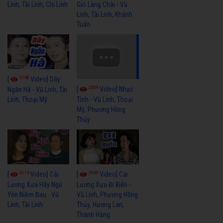
Linh, Tài Linh, Chí Linh
Gió Làng Chài - Vũ
Linh, Tài Linh, Khánh
Tuấn
3768
[
Video] Dãy
3439
[
Video] Nhạc
Ngân Hà - Vũ Linh, Tài
Linh, Thoại Mỹ
Tình - Vũ Linh, Thoại
Mỹ, Phương Hồng
Thủy
4114
3965
[
Video] Cải
[
Video] Cải
Lương Xưa Hãy Ngủ
Lương Xưa Đi Biển -
Yên Niềm Đau - Vũ
Vũ Linh, Phương Hồng
Linh, Tài Linh
Thủy, Hương Lan,
Thanh Hằng