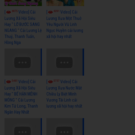
6975
6391
[
Video] Cải
[
Video] Cải
Lương Xã Hội Siêu
Lương Xưa Một Thuở
Hay " LỠ BƯỚC SANG
Yêu Người Vũ Linh
NGANG " Cải Lương Lệ
Ngọc Huyền cải lương
Thuỷ, Thanh Tuấn,
xã hội hay nhất
Hồng Nga
5461
5737
[
Video] Cải
[
Video] Cải
Lương Xã Hội Siêu
Lương Xưa Nước Mắt
Hay " BỂ HẬN MÊNH
Chiều Ly Biệt Minh
MÔNG " Cải Lương
Vương Tài Linh cải
Kim Tử Long, Thanh
lương xã hội hay nhất
Ngân Hay Nhất