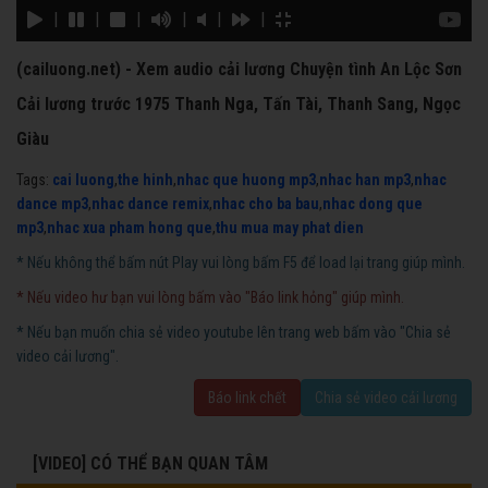
|
|
|
|
|
|
(cailuong.net) - Xem audio cải lương Chuyện tình An Lộc Sơn
Cải lương trước 1975 Thanh Nga, Tấn Tài, Thanh Sang, Ngọc
Giàu
Tags:
cai luong
,
the hinh
,
nhac que huong mp3
,
nhac han mp3
,
nhac
dance mp3
,
nhac dance remix
,
nhac cho ba bau
,
nhac dong que
mp3
,
nhac xua pham hong que
,
thu mua may phat dien
* Nếu không thể bấm nút Play vui lòng bấm F5 để load lại trang giúp mình.
* Nếu video hư bạn vui lòng bấm vào "Báo link hỏng" giúp mình.
* Nếu bạn muốn chia sẻ video youtube lên trang web bấm vào "Chia sẻ
video cải lương".
Báo link chết
Chia sẻ video cải lương
[VIDEO] CÓ THỂ BẠN QUAN TÂM