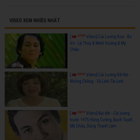
VIDEO XEM NHIỀU NHẤT
67089
[
Video] Cải Lương Xưa - Bơ
Vơ - Lệ Thủy & Minh Vương & Mỹ
Châu
50843
[
Video] Cải Lương Xã Hội -
Không Chồng - Vũ Linh Tài Linh
36019
[
Video] Bụi đời - Cải lương
trước 1975 Hùng Cường, Bạch Tuyết,
Mỹ Châu, Dũng Thanh Lâm