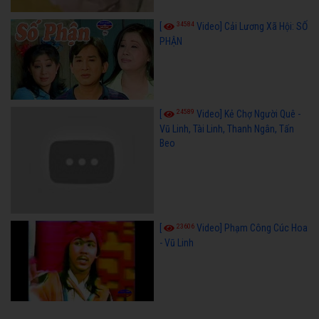
34584
[
Video] Cải Lương Xã Hội: SỐ
PHẬN
24589
[
Video] Kẻ Chợ Người Quê -
Vũ Linh, Tài Linh, Thanh Ngân, Tấn
Beo
23606
[
Video] Phạm Công Cúc Hoa
- Vũ Linh