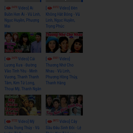
3470
3372
[
Video] Ai
[
Video] Đèn
Buồn Hơn Ai - Vũ Linh,
Không Hắt Bóng - Vũ
Ngọc Huyền, Phượng
Linh, Ngọc Huyền,
Mai
Trọng Phúc
3679
3501
[
Video] Cải
[
Video]
Lương Xưa - Đường
Thương Nhớ Cho
Vào Tình Yêu - Minh
Nhau - Vũ Linh,
Vương, Thanh Thanh
Phương Hồng Thủy,
Tâm, Kim Tử Long,
Thanh Hằng
Thoại Mỹ, Thanh Ngân
3722
3872
[
Video] Mỹ
[
Video] Cây
Châu Trọng Thủy - Vũ
Sầu Đâu Sinh Đôi - Lệ