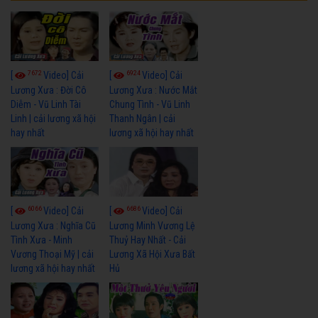
7672
6924
[
Video] Cải
[
Video] Cải
Lương Xưa : Đời Cô
Lương Xưa : Nước Mắt
Diễm - Vũ Linh Tài
Chung Tình - Vũ Linh
Linh | cải lương xã hội
Thanh Ngân | cải
hay nhất
lương xã hội hay nhất
6066
6686
[
Video] Cải
[
Video] Cải
Lương Xưa : Nghĩa Cũ
Lương Minh Vương Lệ
Tình Xưa - Minh
Thuỷ Hay Nhất - Cải
Vương Thoại Mỹ | cải
Lương Xã Hội Xưa Bất
lương xã hội hay nhất
Hủ