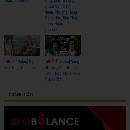
Luân, Tú Sương
Thủy, Kim Tử Long,
Thoại Mỹ, Thanh
Ngân, Phượng Hằng,
Trọng Hữu, Kim Tiểu
Long, Ngân Tuấn,
Thanh Tú
3947
12187
[
Video] Sự
[
Video] Nàng
Tích Phật Thích Ca
Út Trong Ống Tre - Vũ
Linh, Thoại Mỹ, Thanh
Thanh Tâm
QUẢNG CÁO