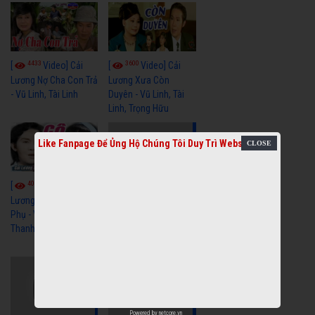
4433
3600
[
Video] Cải
[
Video] Cải
Lương Nợ Cha Con Trả
Lương Xưa Còn
- Vũ Linh, Tài Linh
Duyên - Vũ Linh, Tài
Linh, Trọng Hữu
Like Fanpage Để Ủng Hộ Chúng Tôi Duy Trì Website
4016
[
Video] Cải
2613
[
Video] Cải
Lương Xưa Cô Dâu
Phụ - Vũ Linh, Tài Linh,
Lương Xưa Làm Lẽ -
Thanh Ngân
Vũ Linh, Thanh Ngân,
Ngọc Giàu
Powered by
netcore.vn