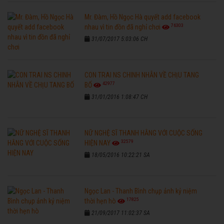
Mr. Đàm, Hồ Ngọc Hà quyết add facebook
76303
nhau vì tin đồn đã nghỉ chơi
31/07/2017 5:03:06 CH
CON TRAI NS CHINH NHẪN VỀ CHỊU TANG
42977
BỐ
31/01/2016 1:08:47 CH
NỮ NGHỆ SĨ THANH HẰNG VỚI CUỘC SỐNG
32579
HIỆN NAY
18/05/2016 10:22:21 SA
Ngọc Lan - Thanh Bình chụp ảnh kỷ niệm
17825
thời hẹn hò
21/09/2017 11:02:37 SA