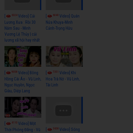
6324
6040
[
Video] Cải
[
Video] Quán
Lương Xưa : Rồi 30
Nửa Khuya-Minh
Năm Sau - Minh
Cảnh-Trọng Hữu
Vương Lệ Thủy | cải
lương xã hội hay nhất
9058
7351
[
Video] Bông
[
Video] Khi
Hồng Cài Áo - Vũ Linh,
Hoa Trà Nở - Vũ Linh,
Ngọc Huyền, Ngọc
Tài Linh
Giàu, Diệp Lang
4110
[
Video] Một
3658
[
Video] Sóng
Thời Phóng Đãng - Vũ