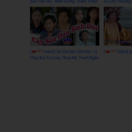
Vào Tình Yêu - Minh Vương, Thanh Thanh
Vũ Linh, Phương
Tâm, Kim Tử Long, Thoại Mỹ, Thanh Ngân
3872
3947
[
Video] Cây Sầu Đâu Sinh Đôi - Lệ
[
Video] S
Thủy, Kim Tử Long, Thoại Mỹ, Thanh Ngân,
Phượng Hằng, Trọng Hữu, Kim Tiểu Long,
Ngân Tuấn, Thanh Tú