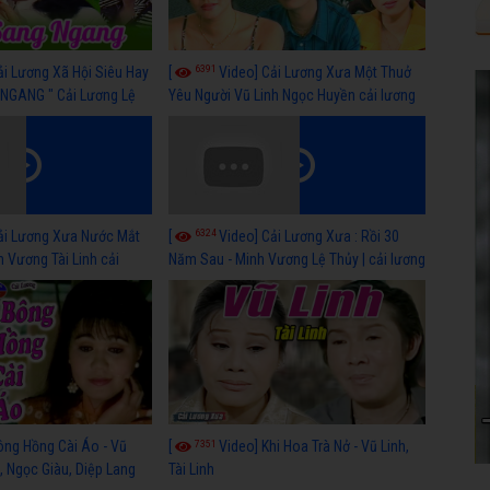
6391
ải Lương Xã Hội Siêu Hay
[
Video] Cải Lương Xưa Một Thuở
NGANG " Cải Lương Lệ
Yêu Người Vũ Linh Ngọc Huyền cải lương
n, Hồng Nga
xã hội hay nhất
6324
ải Lương Xưa Nước Mắt
[
Video] Cải Lương Xưa : Rồi 30
h Vương Tài Linh cải
Năm Sau - Minh Vương Lệ Thủy | cải lương
 nhất
xã hội hay nhất
7351
ông Hồng Cài Áo - Vũ
[
Video] Khi Hoa Trà Nở - Vũ Linh,
, Ngọc Giàu, Diệp Lang
Tài Linh