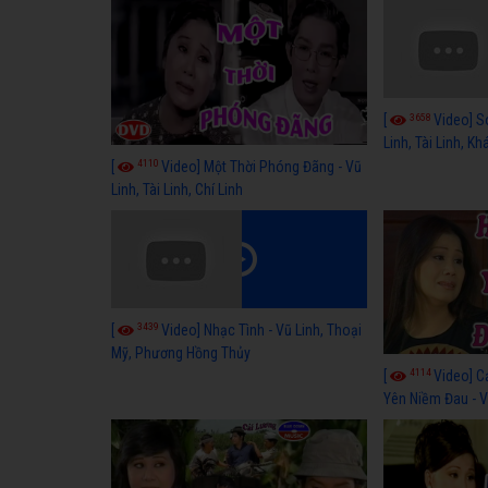
3658
[
Video] S
Linh, Tài Linh, K
4110
[
Video] Một Thời Phóng Đãng - Vũ
Linh, Tài Linh, Chí Linh
3439
[
Video] Nhạc Tình - Vũ Linh, Thoại
Mỹ, Phương Hồng Thủy
4114
[
Video] C
Yên Niềm Đau - Vũ