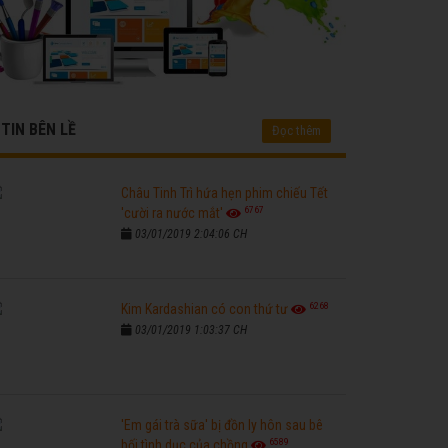
TIN BÊN LỀ
Đọc thêm
Châu Tinh Trì hứa hẹn phim chiếu Tết
6767
'cười ra nước mắt'
03/01/2019 2:04:06 CH
6268
Kim Kardashian có con thứ tư
03/01/2019 1:03:37 CH
'Em gái trà sữa' bị đồn ly hôn sau bê
6589
bối tình dục của chồng