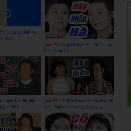
óng Gió Làng Chài - Vũ
hánh Tuấn
3768
[
Video] Dãy Ngân Hà - Vũ Linh, Tài
Linh, Thoại Mỹ
3965
ải Lương Xưa Hãy Ngủ
[
Video] Cải Lương Xưa Đi Biển - Vũ
 Linh, Tài Linh
Linh, Phương Hồng Thủy, Hương Lan,
Thanh Hằng