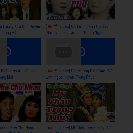
4016
ải Lương Xưa Còn Duyên
[
Video] Cải Lương Xưa Cô Dâu
h, Trọng Hữu
Phụ - Vũ Linh, Tài Linh, Thanh Ngân
3372
 Buồn Hơn Ai - Vũ Linh,
[
Video] Đèn Không Hắt Bóng - Vũ
ợng Mai
Linh, Ngọc Huyền, Trọng Phúc
3721
hương Nhớ Cho Nhau -
[
Video] Mỹ Châu Trọng Thủy - Vũ