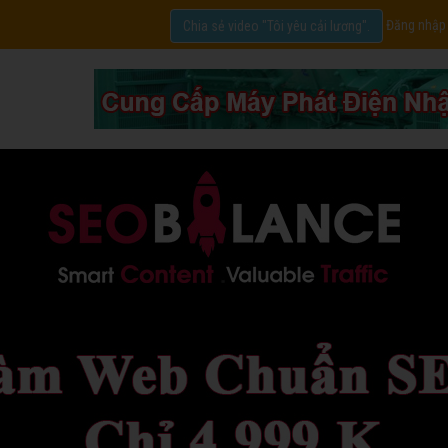
Đăng nhập
Chia sẻ video "Tôi yêu cải lương".