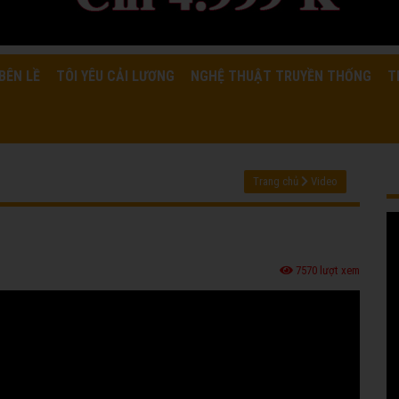
BÊN LỀ
TÔI YÊU CẢI LƯƠNG
NGHỆ THUẬT TRUYỀN THỐNG
T
Trang chủ
Video
7570 lượt xem