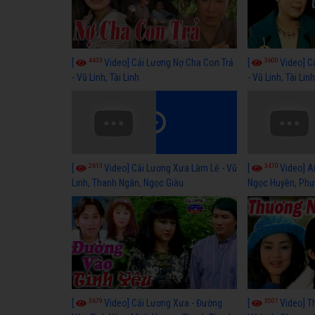
4433
3600
[
Video] Cải Lương Nợ Cha Con Trả
[
Video] C
- Vũ Linh, Tài Linh
- Vũ Linh, Tài Lin
2613
3470
[
Video] Cải Lương Xưa Làm Lẽ - Vũ
[
Video] Ai
Linh, Thanh Ngân, Ngọc Giàu
Ngọc Huyền, Phư
3679
3501
[
Video] Cải Lương Xưa - Đường
[
Video] T