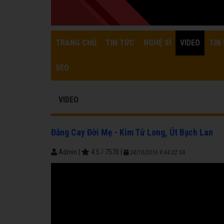
TRANG CHỦ
TIN TỨC
NGHỆ SĨ
VIDEO
TIN 
SEO
VIDEO
Đắng Cay Đời Mẹ - Kim Tử Long, Út Bạch Lan
Admin
|
4.5
/
7570
|
24/10/2016 9:44:02 SA