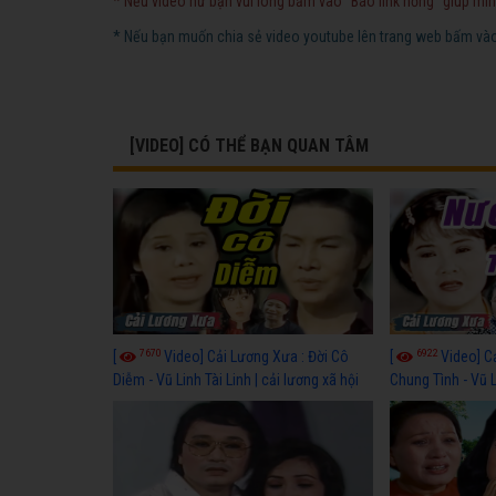
* Nếu video hư bạn vui lòng bấm vào "Báo link hỏng" giúp mìn
* Nếu bạn muốn chia sẻ video youtube lên trang web bấm vào 
[VIDEO] CÓ THỂ BẠN QUAN TÂM
7670
6922
[
Video] Cải Lương Xưa : Đời Cô
[
Video] C
Diễm - Vũ Linh Tài Linh | cải lương xã hội
Chung Tình - Vũ 
hay nhất
lương xã hội hay