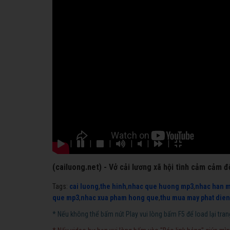
|
|
|
|
|
|
(cailuong.net) - Vở cải lương xã hội tình cảm cảm 
Tags:
cai luong
,
the hinh
,
nhac que huong mp3
,
nhac han 
que mp3
,
nhac xua pham hong que
,
thu mua may phat dien
* Nếu không thể bấm nút Play vui lòng bấm F5 để load lại tran