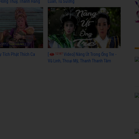
 Hồng Thủy, Thanh Hằng
Luân, Tú Sương
12187
ự Tích Phật Thích Ca
[
Video] Nàng Út Trong Ống Tre -
Vũ Linh, Thoại Mỹ, Thanh Thanh Tâm