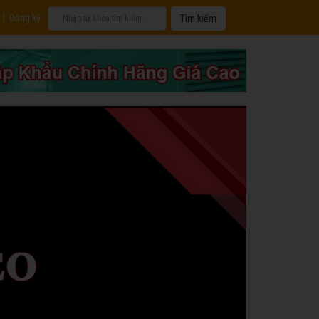
|
Đăng ký