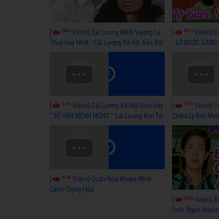
6684
6973
[
Video] Cải Lương Minh Vương Lệ
[
Video] C
Thuỷ Hay Nhất - Cải Lương Xã Hội Xưa Bất
" LỠ BƯỚC SANG 
Hủ
Thuỷ, Thanh Tuấ
5461
5736
[
Video] Cải Lương Xã Hội Siêu Hay
[
Video] C
" BỂ HẬN MÊNH MÔNG " Cải Lương Kim Tử
Chiều Ly Biệt Min
Long, Thanh Ngân Hay Nhất
lương xã hội hay
6040
[
Video] Quán Nửa Khuya-Minh
Cảnh-Trọng Hữu
9058
[
Video] B
Linh, Ngọc Huyền