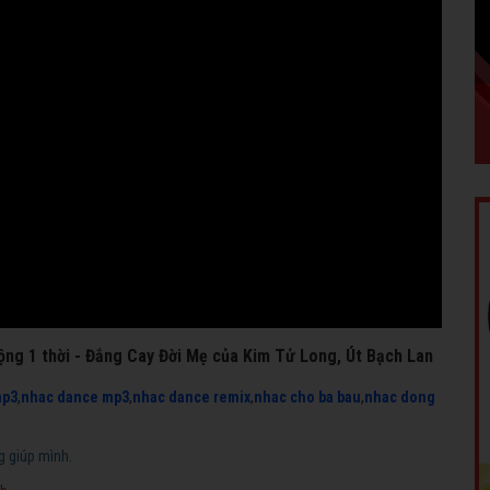
động 1 thời - Đắng Cay Đời Mẹ của Kim Tử Long, Út Bạch Lan
mp3
,
nhac dance mp3
,
nhac dance remix
,
nhac cho ba bau
,
nhac dong
g giúp mình.