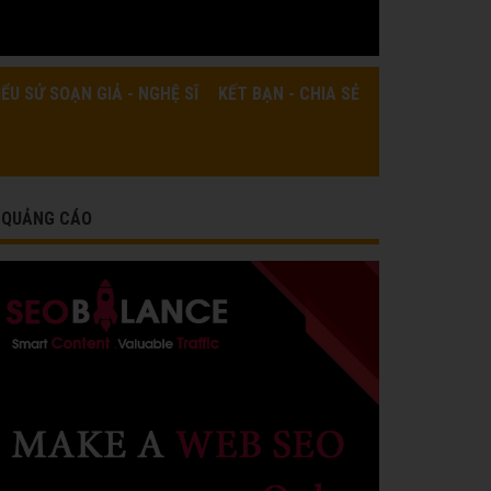
IỂU SỬ SOẠN GIẢ - NGHỆ SĨ
KẾT BẠN - CHIA SẺ
QUẢNG CÁO