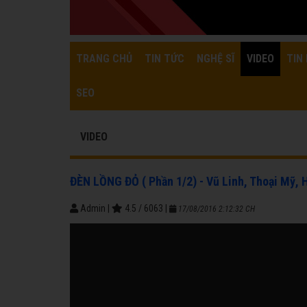
TRANG CHỦ
TIN TỨC
NGHỆ SĨ
VIDEO
TIN 
SEO
VIDEO
ĐÈN LỒNG ĐỎ ( Phần 1/2) - Vũ Linh, Thoại Mỹ,
Admin
|
4.5
/
6063
|
17/08/2016 2:12:32 CH