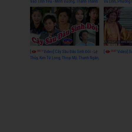
Vào Tình Yêu - Minh Vương, Thanh Thanh
Vũ Linh, Phương
Tâm, Kim Tử Long, Thoại Mỹ, Thanh Ngân
3871
3947
[
Video] Cây Sầu Đâu Sinh Đôi - Lệ
[
Video] S
Thủy, Kim Tử Long, Thoại Mỹ, Thanh Ngân,
Phượng Hằng, Trọng Hữu, Kim Tiểu Long,
Ngân Tuấn, Thanh Tú