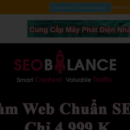
Đăng nhập
Chia sẻ video "Tôi yêu cải lương".