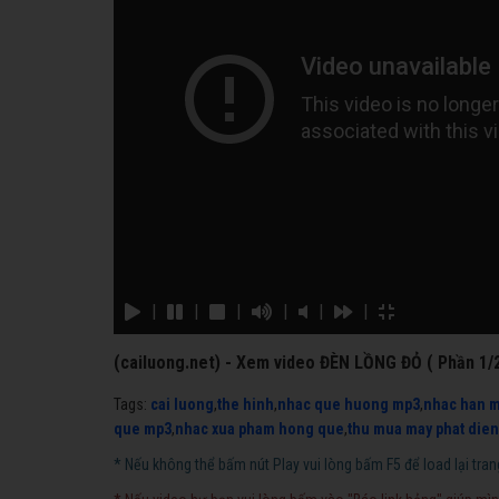
|
|
|
|
|
|
(cailuong.net) - Xem video ĐÈN LỒNG ĐỎ ( Phần 1/2
Tags:
cai luong
,
the hinh
,
nhac que huong mp3
,
nhac han 
que mp3
,
nhac xua pham hong que
,
thu mua may phat dien
* Nếu không thể bấm nút Play vui lòng bấm F5 để load lại tran