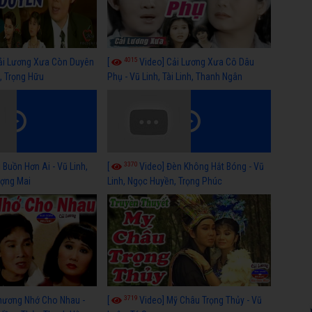
4015
ải Lương Xưa Còn Duyên
[
Video] Cải Lương Xưa Cô Dâu
h, Trọng Hữu
Phụ - Vũ Linh, Tài Linh, Thanh Ngân
3370
 Buồn Hơn Ai - Vũ Linh,
[
Video] Đèn Không Hắt Bóng - Vũ
ợng Mai
Linh, Ngọc Huyền, Trọng Phúc
3719
hương Nhớ Cho Nhau -
[
Video] Mỹ Châu Trọng Thủy - Vũ