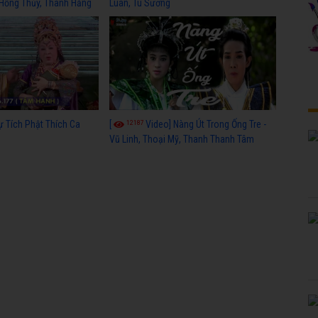
 Hồng Thủy, Thanh Hằng
Luân, Tú Sương
12187
ự Tích Phật Thích Ca
[
Video] Nàng Út Trong Ống Tre -
Vũ Linh, Thoại Mỹ, Thanh Thanh Tâm