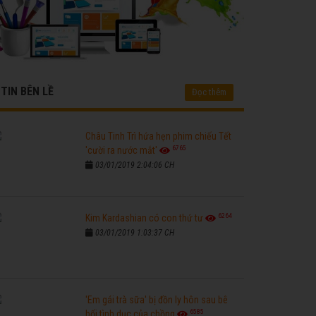
TIN BÊN LỀ
Đọc thêm
Châu Tinh Trì hứa hẹn phim chiếu Tết
6765
'cười ra nước mắt'
03/01/2019 2:04:06 CH
6264
Kim Kardashian có con thứ tư
03/01/2019 1:03:37 CH
'Em gái trà sữa' bị đồn ly hôn sau bê
6585
bối tình dục của chồng