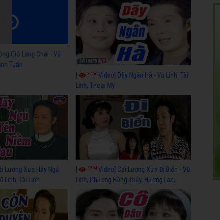
óng Gió Làng Chài - Vũ
hánh Tuấn
3766
[
Video] Dãy Ngân Hà - Vũ Linh, Tài
Linh, Thoại Mỹ
3964
ải Lương Xưa Hãy Ngủ
[
Video] Cải Lương Xưa Đi Biển - Vũ
 Linh, Tài Linh
Linh, Phương Hồng Thủy, Hương Lan,
Thanh Hằng