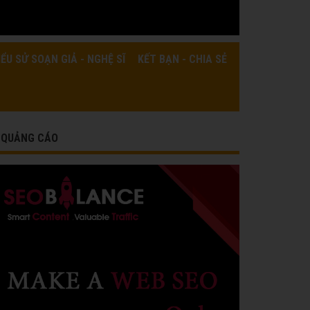
IỂU SỬ SOẠN GIẢ - NGHỆ SĨ
KẾT BẠN - CHIA SẺ
QUẢNG CÁO