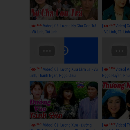
4432
3599
[
Video] Cải Lương Nợ Cha Con Trả
[
Video] C
- Vũ Linh, Tài Linh
- Vũ Linh, Tài Lin
2613
3470
[
Video] Cải Lương Xưa Làm Lẽ - Vũ
[
Video] Ai
Linh, Thanh Ngân, Ngọc Giàu
Ngọc Huyền, Phư
3678
3499
[
Video] Cải Lương Xưa - Đường
[
Video] T