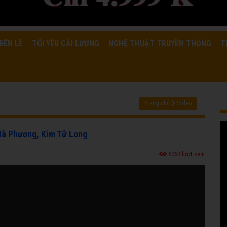
BÊN LỀ
TÔI YÊU CẢI LƯƠNG
NGHỆ THUẬT TRUYỀN THỐNG
T
Trang chủ
Video
 Hà Phương, Kim Tử Long
6063 lượt xem