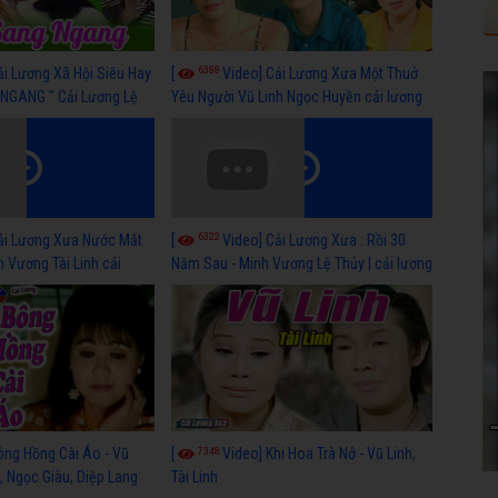
6388
ải Lương Xã Hội Siêu Hay
[
Video] Cải Lương Xưa Một Thuở
NGANG " Cải Lương Lệ
Yêu Người Vũ Linh Ngọc Huyền cải lương
n, Hồng Nga
xã hội hay nhất
6322
ải Lương Xưa Nước Mắt
[
Video] Cải Lương Xưa : Rồi 30
h Vương Tài Linh cải
Năm Sau - Minh Vương Lệ Thủy | cải lương
 nhất
xã hội hay nhất
7348
ông Hồng Cài Áo - Vũ
[
Video] Khi Hoa Trà Nở - Vũ Linh,
, Ngọc Giàu, Diệp Lang
Tài Linh