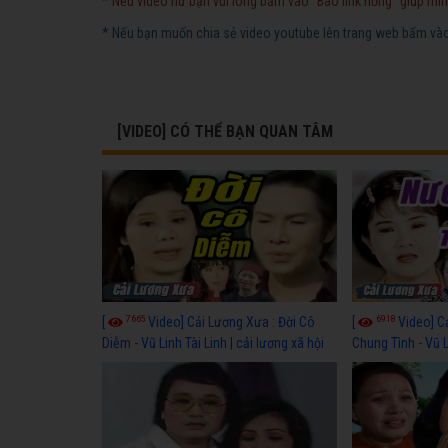
* Nếu video hư bạn vui lòng bấm vào "Báo link hỏng" giúp mìn
* Nếu bạn muốn chia sẻ video youtube lên trang web bấm vào 
[VIDEO] CÓ THỂ BẠN QUAN TÂM
7665
6918
[
Video] Cải Lương Xưa : Đời Cô
[
Video] C
Diễm - Vũ Linh Tài Linh | cải lương xã hội
Chung Tình - Vũ 
hay nhất
lương xã hội hay