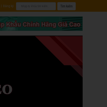
|
Đăng ký