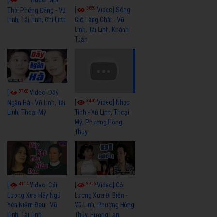
3658
[
Video] Sóng
Thời Phóng Đãng - Vũ
Linh, Tài Linh, Chí Linh
Gió Làng Chài - Vũ
Linh, Tài Linh, Khánh
Tuấn
3768
[
Video] Dãy
3440
[
Video] Nhạc
Ngân Hà - Vũ Linh, Tài
Linh, Thoại Mỹ
Tình - Vũ Linh, Thoại
Mỹ, Phương Hồng
Thủy
4114
3966
[
Video] Cải
[
Video] Cải
Lương Xưa Hãy Ngủ
Lương Xưa Đi Biển -
Yên Niềm Đau - Vũ
Vũ Linh, Phương Hồng
Linh, Tài Linh
Thủy, Hương Lan,