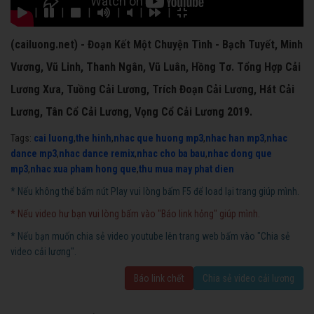
|
|
|
|
|
|
(cailuong.net) - Đoạn Kết Một Chuyện Tình - Bạch Tuyết, Minh
Vương, Vũ Linh, Thanh Ngân, Vũ Luân, Hồng Tơ. Tổng Hợp Cải
Lương Xưa, Tuồng Cải Lương, Trích Đoạn Cải Lương, Hát Cải
Lương, Tân Cổ Cải Lương, Vọng Cổ Cải Lương 2019.
Tags:
cai luong
,
the hinh
,
nhac que huong mp3
,
nhac han mp3
,
nhac
dance mp3
,
nhac dance remix
,
nhac cho ba bau
,
nhac dong que
mp3
,
nhac xua pham hong que
,
thu mua may phat dien
* Nếu không thể bấm nút Play vui lòng bấm F5 để load lại trang giúp mình.
* Nếu video hư bạn vui lòng bấm vào "Báo link hỏng" giúp mình.
* Nếu bạn muốn chia sẻ video youtube lên trang web bấm vào "Chia sẻ
video cải lương".
Báo link chết
Chia sẻ video cải lương