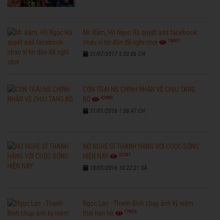
Mr. Đàm, Hồ Ngọc Hà quyết add facebook
76307
nhau vì tin đồn đã nghỉ chơi
31/07/2017 5:03:06 CH
CON TRAI NS CHINH NHẪN VỀ CHỊU TANG
42980
BỐ
31/01/2016 1:08:47 CH
NỮ NGHỆ SĨ THANH HẰNG VỚI CUỘC SỐNG
32581
HIỆN NAY
18/05/2016 10:22:21 SA
Ngọc Lan - Thanh Bình chụp ảnh kỷ niệm
17826
thời hẹn hò