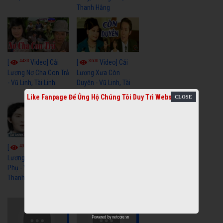
Thanh Hằng
4433
3600
[
Video] Cải
[
Video] Cải
Lương Nợ Cha Con Trả
Lương Xưa Còn
- Vũ Linh, Tài Linh
Duyên - Vũ Linh, Tài
Linh, Trọng Hữu
Like Fanpage Để Ủng Hộ Chúng Tôi Duy Trì Website
4016
[
Video] Cải
2614
[
Video] Cải
Lương Xưa Cô Dâu
Phụ - Vũ Linh, Tài Linh,
Lương Xưa Làm Lẽ -
Thanh Ngân
Vũ Linh, Thanh Ngân,
Ngọc Giàu
Powered by
netcore.vn