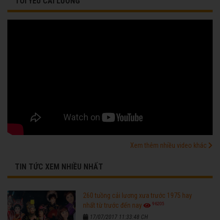
TÔI YÊU CẢI LƯƠNG
Xem thêm nhiều video khác
TIN TỨC XEM NHIỀU NHẤT
260 tuồng cải lương xưa trước 1975 hay
96205
nhất từ trước đến nay
17/07/2017 11:33:48 CH