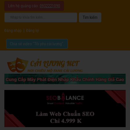
Liên hệ quảng cáo:
0932221090
Đăng nhập
|
Đăng ký
Chia sẻ video "Tôi yêu cải lương".