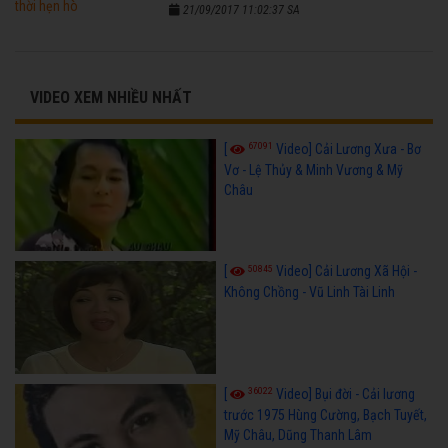
21/09/2017 11:02:37 SA
VIDEO XEM NHIỀU NHẤT
67091
[
Video] Cải Lương Xưa - Bơ
Vơ - Lệ Thủy & Minh Vương & Mỹ
Châu
50845
[
Video] Cải Lương Xã Hội -
Không Chồng - Vũ Linh Tài Linh
36022
[
Video] Bụi đời - Cải lương
trước 1975 Hùng Cường, Bạch Tuyết,
Mỹ Châu, Dũng Thanh Lâm