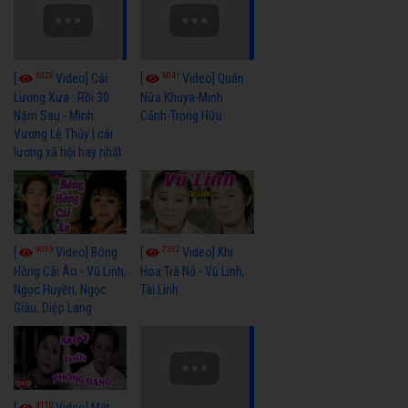
6325
6041
[
Video] Cải
[
Video] Quán
Lương Xưa : Rồi 30
Nửa Khuya-Minh
Năm Sau - Minh
Cảnh-Trọng Hữu
Vương Lệ Thủy | cải
lương xã hội hay nhất
9059
7352
[
Video] Bông
[
Video] Khi
Hồng Cài Áo - Vũ Linh,
Hoa Trà Nở - Vũ Linh,
Ngọc Huyền, Ngọc
Tài Linh
Giàu, Diệp Lang
4110
[
Video] Một