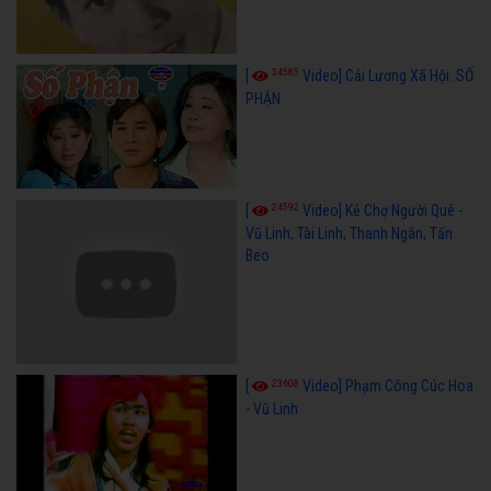
34585
[
Video] Cải Lương Xã Hội: SỐ
PHẬN
24592
[
Video] Kẻ Chợ Người Quê -
Vũ Linh, Tài Linh, Thanh Ngân, Tấn
Beo
23608
[
Video] Phạm Công Cúc Hoa
- Vũ Linh