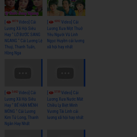
6976
6392
[
Video] Cải
[
Video] Cải
Lương Xã Hội Siêu
Lương Xưa Một Thuở
Hay " LỠ BƯỚC SANG
Yêu Người Vũ Linh
NGANG " Cải Lương Lệ
Ngọc Huyền cải lương
Thuỷ, Thanh Tuấn,
xã hội hay nhất
Hồng Nga
5462
5739
[
Video] Cải
[
Video] Cải
Lương Xã Hội Siêu
Lương Xưa Nước Mắt
Hay " BỂ HẬN MÊNH
Chiều Ly Biệt Minh
MÔNG " Cải Lương
Vương Tài Linh cải
Kim Tử Long, Thanh
lương xã hội hay nhất
Ngân Hay Nhất