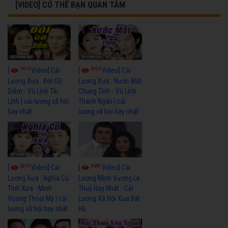
[VIDEO] CÓ THỂ BẠN QUAN TÂM
7674
6926
[
Video] Cải
[
Video] Cải
Lương Xưa : Đời Cô
Lương Xưa : Nước Mắt
Diễm - Vũ Linh Tài
Chung Tình - Vũ Linh
Linh | cải lương xã hội
Thanh Ngân | cải
hay nhất
lương xã hội hay nhất
6070
6688
[
Video] Cải
[
Video] Cải
Lương Xưa : Nghĩa Cũ
Lương Minh Vương Lệ
Tình Xưa - Minh
Thuỷ Hay Nhất - Cải
Vương Thoại Mỹ | cải
Lương Xã Hội Xưa Bất
lương xã hội hay nhất
Hủ