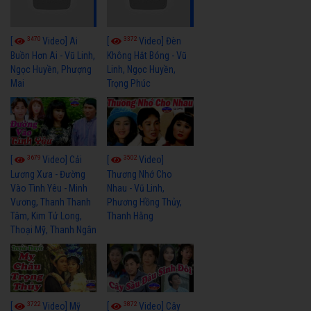
3470
3372
[
Video] Ai
[
Video] Đèn
Buồn Hơn Ai - Vũ Linh,
Không Hắt Bóng - Vũ
Ngọc Huyền, Phượng
Linh, Ngọc Huyền,
Mai
Trọng Phúc
3679
3502
[
Video] Cải
[
Video]
Lương Xưa - Đường
Thương Nhớ Cho
Vào Tình Yêu - Minh
Nhau - Vũ Linh,
Vương, Thanh Thanh
Phương Hồng Thủy,
Tâm, Kim Tử Long,
Thanh Hằng
Thoại Mỹ, Thanh Ngân
3722
3872
[
Video] Mỹ
[
Video] Cây