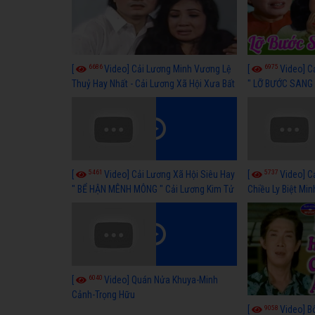
6686
6975
[
Video] Cải Lương Minh Vương Lệ
[
Video] C
Thuỷ Hay Nhất - Cải Lương Xã Hội Xưa Bất
" LỠ BƯỚC SANG 
Hủ
Thuỷ, Thanh Tuấ
5461
5737
[
Video] Cải Lương Xã Hội Siêu Hay
[
Video] C
" BỂ HẬN MÊNH MÔNG " Cải Lương Kim Tử
Chiều Ly Biệt Min
Long, Thanh Ngân Hay Nhất
lương xã hội hay
6040
[
Video] Quán Nửa Khuya-Minh
Cảnh-Trọng Hữu
9058
[
Video] B