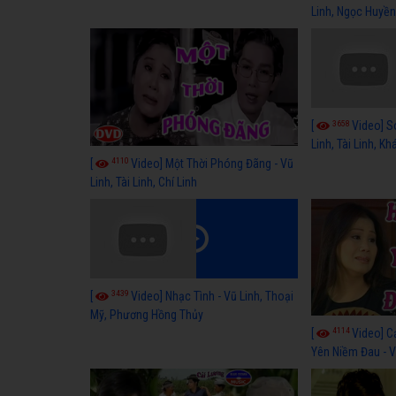
Linh, Ngọc Huyền
3658
[
Video] S
Linh, Tài Linh, K
4110
[
Video] Một Thời Phóng Đãng - Vũ
Linh, Tài Linh, Chí Linh
3439
[
Video] Nhạc Tình - Vũ Linh, Thoại
Mỹ, Phương Hồng Thủy
4114
[
Video] C
Yên Niềm Đau - Vũ