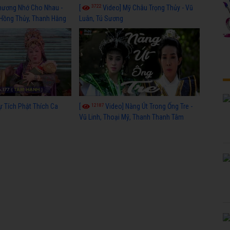
3722
hương Nhớ Cho Nhau -
[
Video] Mỹ Châu Trọng Thủy - Vũ
 Hồng Thủy, Thanh Hằng
Luân, Tú Sương
12187
ự Tích Phật Thích Ca
[
Video] Nàng Út Trong Ống Tre -
Vũ Linh, Thoại Mỹ, Thanh Thanh Tâm