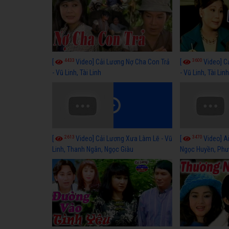
4433
3600
[
Video] Cải Lương Nợ Cha Con Trả
[
Video] C
- Vũ Linh, Tài Linh
- Vũ Linh, Tài Lin
2613
3470
[
Video] Cải Lương Xưa Làm Lẽ - Vũ
[
Video] Ai
Linh, Thanh Ngân, Ngọc Giàu
Ngọc Huyền, Phư