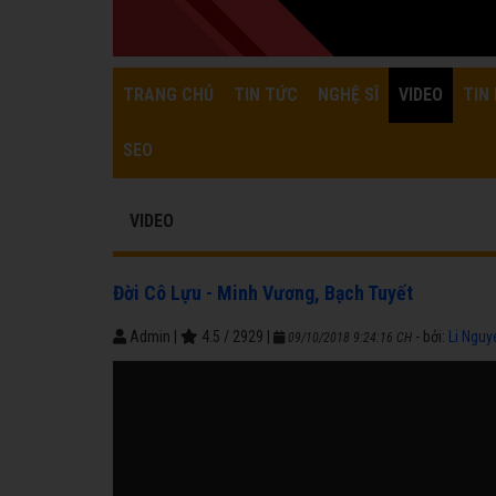
TRANG CHỦ
TIN TỨC
NGHỆ SĨ
VIDEO
TIN 
SEO
VIDEO
Đời Cô Lựu - Minh Vương, Bạch Tuyết
Admin
|
4.5
/
2929
|
- bởi:
Li Nguy
09/10/2018 9:24:16 CH