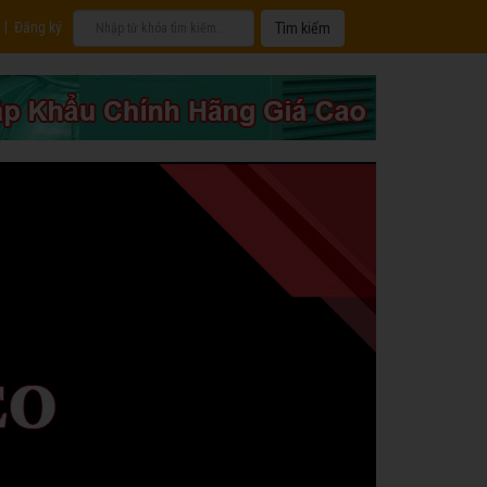
|
Đăng ký