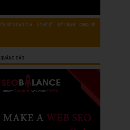
IỂU SỬ SOẠN GIẢ - NGHỆ SĨ
KẾT BẠN - CHIA SẺ
QUẢNG CÁO