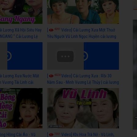
6391
ải Lương Xã Hội Siêu Hay
[
Video] Cải Lương Xưa Một Thuở
NGANG " Cải Lương Lệ
Yêu Người Vũ Linh Ngọc Huyền cải lương
n, Hồng Nga
xã hội hay nhất
6324
ải Lương Xưa Nước Mắt
[
Video] Cải Lương Xưa : Rồi 30
h Vương Tài Linh cải
Năm Sau - Minh Vương Lệ Thủy | cải lương
 nhất
xã hội hay nhất
7351
ông Hồng Cài Áo - Vũ
[
Video] Khi Hoa Trà Nở - Vũ Linh,