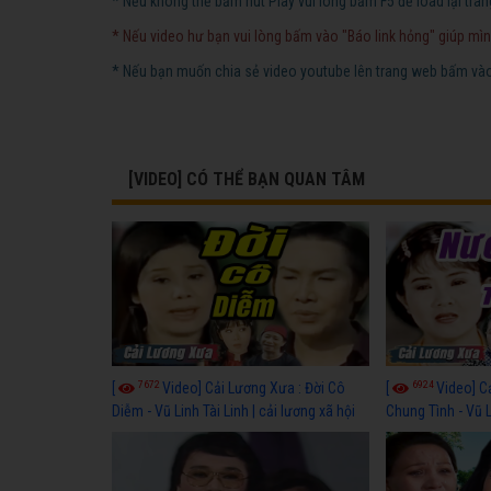
* Nếu không thể bấm nút Play vui lòng bấm F5 để load lại tran
* Nếu video hư bạn vui lòng bấm vào "Báo link hỏng" giúp mìn
* Nếu bạn muốn chia sẻ video youtube lên trang web bấm vào 
[VIDEO] CÓ THỂ BẠN QUAN TÂM
7672
6924
[
Video] Cải Lương Xưa : Đời Cô
[
Video] C
Diễm - Vũ Linh Tài Linh | cải lương xã hội
Chung Tình - Vũ 
hay nhất
lương xã hội hay