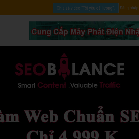
Đăng nhập
Chia sẻ video "Tôi yêu cải lương".