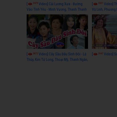
3679
3501
[
Video] Cải Lương Xưa - Đường
[
Video] T
Vào Tình Yêu - Minh Vương, Thanh Thanh
Vũ Linh, Phương
Tâm, Kim Tử Long, Thoại Mỹ, Thanh Ngân
3872
3947
[
Video] Cây Sầu Đâu Sinh Đôi - Lệ
[
Video] S
Thủy, Kim Tử Long, Thoại Mỹ, Thanh Ngân,
Phượng Hằng, Trọng Hữu, Kim Tiểu Long,
Ngân Tuấn, Thanh Tú