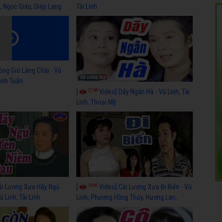
, Ngọc Giàu, Diệp Lang
Tài Linh
óng Gió Làng Chài - Vũ
hánh Tuấn
3768
[
Video] Dãy Ngân Hà - Vũ Linh, Tài
Linh, Thoại Mỹ
3965
ải Lương Xưa Hãy Ngủ
[
Video] Cải Lương Xưa Đi Biển - Vũ
 Linh, Tài Linh
Linh, Phương Hồng Thủy, Hương Lan,
Thanh Hằng