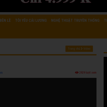
BÊN LỀ
TÔI YÊU CẢI LƯƠNG
NGHỆ THUẬT TRUYỀN THỐNG
T
Trang chủ
Video
en
2929 lượt xem