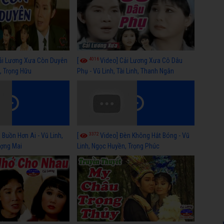
4016
ải Lương Xưa Còn Duyên
[
Video] Cải Lương Xưa Cô Dâu
h, Trọng Hữu
Phụ - Vũ Linh, Tài Linh, Thanh Ngân
3372
 Buồn Hơn Ai - Vũ Linh,
[
Video] Đèn Không Hắt Bóng - Vũ
ợng Mai
Linh, Ngọc Huyền, Trọng Phúc