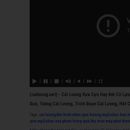
|
|
|
|
|
|
(cailuong.net) - Cải Lương Xưa Cực Hay Đời Cô Lự
Xưa, Tuồng Cải Lương, Trích Đoạn Cải Lương, Hát 
Tags:
cai luong
,
the hinh
,
nhac que huong mp3
,
nhac han 
que mp3
,
nhac xua pham hong que
,
thu mua may phat dien