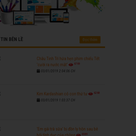
TIN BÊN LỀ
Đọc thêm
Châu Tinh Trì hứa hẹn phim chiếu Tết
6769
'cười ra nước mắt'
03/01/2019 2:04:06 CH
6268
Kim Kardashian có con thứ tư
03/01/2019 1:03:37 CH
'Em gái trà sữa' bị đồn ly hôn sau bê
6589
bối tình dục của chồng