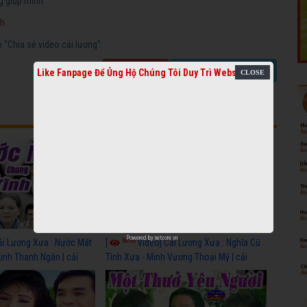
g giúp mình.
h.
"Chia sẻ video cải lương".
Báo link chết
Chia sẻ video cải lương
Like Fanpage Để Ủng Hộ Chúng Tôi Duy Trì Website
Powered by
netcore.vn
6066
ải Lương Xưa : Nước Mắt
[
Video] Cải Lương Xưa : Nghĩa Cũ
Linh Thanh Ngân | cải
Tình Xưa - Minh Vương Thoại Mỹ | cải
 nhất
lương xã hội hay nhất