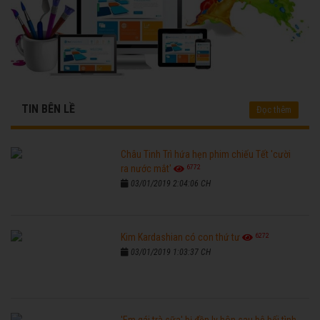
TIN BÊN LỀ
Đọc thêm
Châu Tinh Trì hứa hẹn phim chiếu Tết 'cười
6772
ra nước mắt'
03/01/2019 2:04:06 CH
6272
Kim Kardashian có con thứ tư
03/01/2019 1:03:37 CH