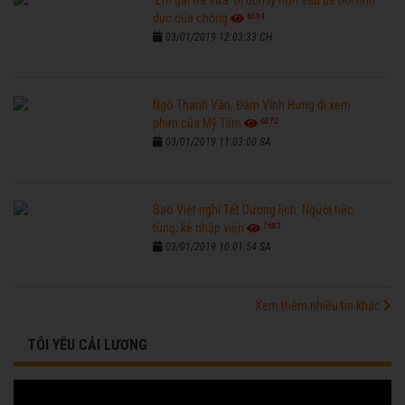
'Em gái trà sữa' bị đồn ly hôn sau bê bối tình
6594
dục của chồng
03/01/2019 12:03:33 CH
Ngô Thanh Vân, Đàm Vĩnh Hưng đi xem
6272
phim của Mỹ Tâm
03/01/2019 11:03:00 SA
Sao Việt nghỉ Tết Dương lịch: Người tiệc
7683
tùng, kẻ nhập viện
03/01/2019 10:01:54 SA
Xem thêm nhiều tin khác
TÔI YÊU CẢI LƯƠNG