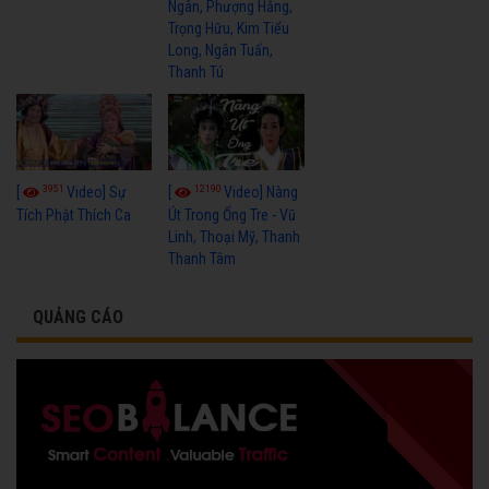
Ngân, Phượng Hằng,
Trọng Hữu, Kim Tiểu
Long, Ngân Tuấn,
Thanh Tú
3951
12190
[
Video] Sự
[
Video] Nàng
Tích Phật Thích Ca
Út Trong Ống Tre - Vũ
Linh, Thoại Mỹ, Thanh
Thanh Tâm
QUẢNG CÁO