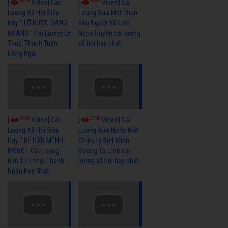
6979
6394
[
Video] Cải
[
Video] Cải
Lương Xã Hội Siêu
Lương Xưa Một Thuở
Hay " LỠ BƯỚC SANG
Yêu Người Vũ Linh
NGANG " Cải Lương Lệ
Ngọc Huyền cải lương
Thuỷ, Thanh Tuấn,
xã hội hay nhất
Hồng Nga
5465
5740
[
Video] Cải
[
Video] Cải
Lương Xã Hội Siêu
Lương Xưa Nước Mắt
Hay " BỂ HẬN MÊNH
Chiều Ly Biệt Minh
MÔNG " Cải Lương
Vương Tài Linh cải
Kim Tử Long, Thanh
lương xã hội hay nhất
Ngân Hay Nhất