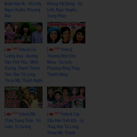
Buồn Hơn Ai - Vũ Linh,
Không Hắt Bóng - Vũ
Ngọc Huyền, Phượng
Linh, Ngọc Huyền,
Mai
Trọng Phúc
3680
3505
[
Video] Cải
[
Video]
Lương Xưa - Đường
Thương Nhớ Cho
Vào Tình Yêu - Minh
Nhau - Vũ Linh,
Vương, Thanh Thanh
Phương Hồng Thủy,
Tâm, Kim Tử Long,
Thanh Hằng
Thoại Mỹ, Thanh Ngân
3722
3874
[
Video] Mỹ
[
Video] Cây
Châu Trọng Thủy - Vũ
Sầu Đâu Sinh Đôi - Lệ
Luân, Tú Sương
Thủy, Kim Tử Long,
Thoại Mỹ, Thanh