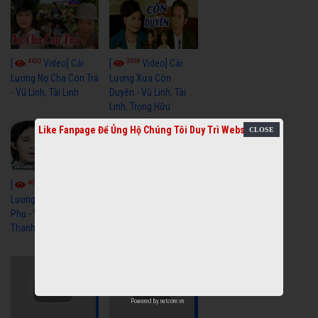
4430
3598
[
Video] Cải
[
Video] Cải
Lương Nợ Cha Con Trả
Lương Xưa Còn
- Vũ Linh, Tài Linh
Duyên - Vũ Linh, Tài
Linh, Trọng Hữu
Like Fanpage Để Ủng Hộ Chúng Tôi Duy Trì Website
4014
[
Video] Cải
2613
[
Video] Cải
Lương Xưa Cô Dâu
Phụ - Vũ Linh, Tài Linh,
Lương Xưa Làm Lẽ -
Thanh Ngân
Vũ Linh, Thanh Ngân,
Ngọc Giàu
Powered by
netcore.vn