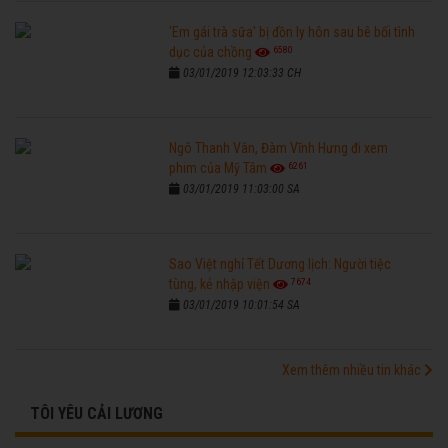
'Em gái trà sữa' bị đồn ly hôn sau bê bối tình
6580
dục của chồng
03/01/2019 12:03:33 CH
Ngô Thanh Vân, Đàm Vĩnh Hưng đi xem
6261
phim của Mỹ Tâm
03/01/2019 11:03:00 SA
Sao Việt nghỉ Tết Dương lịch: Người tiệc
7674
tùng, kẻ nhập viện
03/01/2019 10:01:54 SA
Xem thêm nhiều tin khác
TÔI YÊU CẢI LƯƠNG