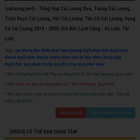
(cailuong.net) - Tổng Hợp Cải Lương Xưa, Tuồng Cải Lương,
Trích Đoạn Cải Lương, Hát Cải Lương, Tân Cổ Cải Lương, Vọng
Cổ Cải Lương 2019 - 2020. Gió Bấc Lạnh Lùng - Vũ Linh, Tài
Linh.
Tags:
cai luong
,
the hinh
,
nhac que huong mp3
,
nhac han mp3
,
nhac
dance mp3
,
nhac dance remix
,
nhac cho ba bau
,
nhac dong que
mp3
,
nhac xua pham hong que
,
thu mua may phat dien
* Nếu không thể bấm nút Play vui lòng bấm F5 để load lại trang giúp mình.
* Nếu video hư bạn vui lòng bấm vào "Báo link hỏng" giúp mình.
* Nếu bạn muốn chia sẻ video youtube lên trang web bấm vào "Chia sẻ
video cải lương".
Báo link chết
Chia sẻ video cải lương
[VIDEO] CÓ THỂ BẠN QUAN TÂM