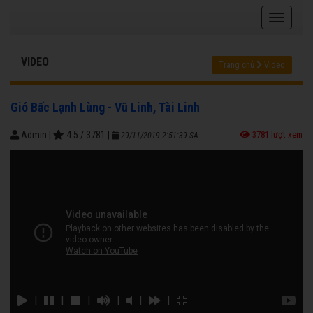
VIDEO
Trang chủ
Video
Gió Bấc Lạnh Lùng - Vũ Linh, Tài Linh
Admin
|
4.5
/
3781
|
3781 lượt xem
29/11/2019 2:51:39 SA
|
|
|
|
|
|