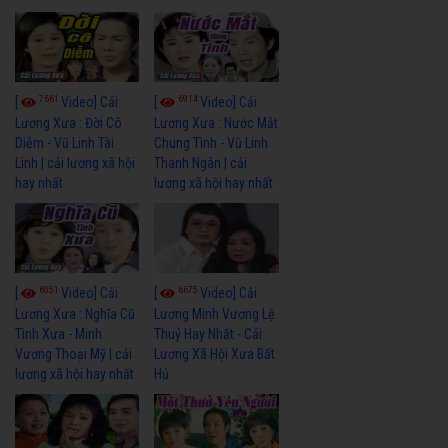
7661
6914
[
Video] Cải
[
Video] Cải
Lương Xưa : Đời Cô
Lương Xưa : Nước Mắt
Diễm - Vũ Linh Tài
Chung Tình - Vũ Linh
Linh | cải lương xã hội
Thanh Ngân | cải
hay nhất
lương xã hội hay nhất
6051
6675
[
Video] Cải
[
Video] Cải
Lương Xưa : Nghĩa Cũ
Lương Minh Vương Lệ
Tình Xưa - Minh
Thuỷ Hay Nhất - Cải
Vương Thoại Mỹ | cải
Lương Xã Hội Xưa Bất
lương xã hội hay nhất
Hủ