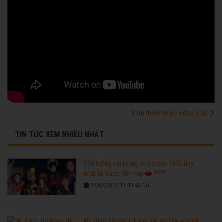
Xem thêm nhiều video khác
TIN TỨC XEM NHIỀU NHẤT
260 tuồng cải lương xưa trước 1975 hay
96212
nhất từ trước đến nay
17/07/2017 11:33:48 CH
Mr. Đàm, Hồ Ngọc Hà quyết add facebook