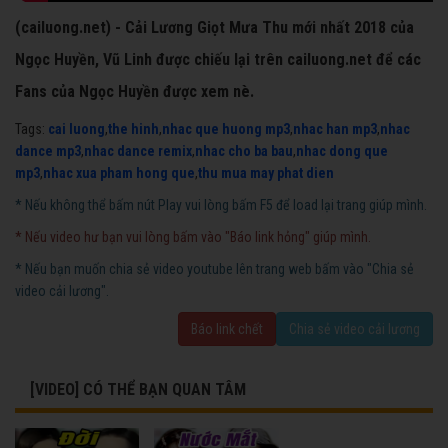
(cailuong.net) - Cải Lương Giọt Mưa Thu mới nhất 2018 của
Ngọc Huyền, Vũ Linh được chiếu lại trên cailuong.net để các
Fans của Ngọc Huyền được xem nè.
Tags:
cai luong
,
the hinh
,
nhac que huong mp3
,
nhac han mp3
,
nhac
dance mp3
,
nhac dance remix
,
nhac cho ba bau
,
nhac dong que
mp3
,
nhac xua pham hong que
,
thu mua may phat dien
* Nếu không thể bấm nút Play vui lòng bấm F5 để load lại trang giúp mình.
* Nếu video hư bạn vui lòng bấm vào "Báo link hỏng" giúp mình.
* Nếu bạn muốn chia sẻ video youtube lên trang web bấm vào "Chia sẻ
video cải lương".
Báo link chết
Chia sẻ video cải lương
[VIDEO] CÓ THỂ BẠN QUAN TÂM