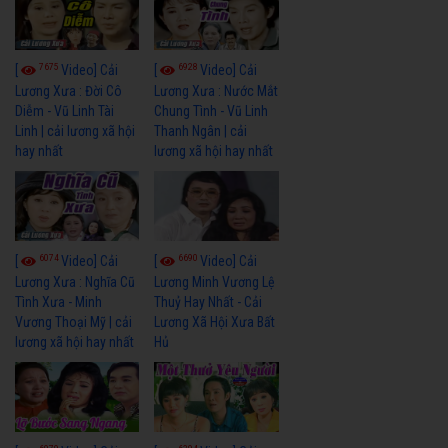
7675
6928
[
Video] Cải
[
Video] Cải
Lương Xưa : Đời Cô
Lương Xưa : Nước Mắt
Diễm - Vũ Linh Tài
Chung Tình - Vũ Linh
Linh | cải lương xã hội
Thanh Ngân | cải
hay nhất
lương xã hội hay nhất
6074
6690
[
Video] Cải
[
Video] Cải
Lương Xưa : Nghĩa Cũ
Lương Minh Vương Lệ
Tình Xưa - Minh
Thuỷ Hay Nhất - Cải
Vương Thoại Mỹ | cải
Lương Xã Hội Xưa Bất
lương xã hội hay nhất
Hủ