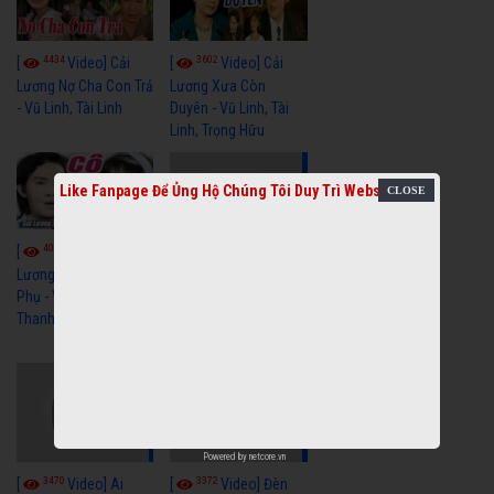
4434
3602
[
Video] Cải
[
Video] Cải
Lương Nợ Cha Con Trả
Lương Xưa Còn
- Vũ Linh, Tài Linh
Duyên - Vũ Linh, Tài
Linh, Trọng Hữu
Like Fanpage Để Ủng Hộ Chúng Tôi Duy Trì Website
4017
[
Video] Cải
2614
[
Video] Cải
Lương Xưa Cô Dâu
Phụ - Vũ Linh, Tài Linh,
Lương Xưa Làm Lẽ -
Thanh Ngân
Vũ Linh, Thanh Ngân,
Ngọc Giàu
Powered by
netcore.vn
3470
3372
[
Video] Ai
[
Video] Đèn