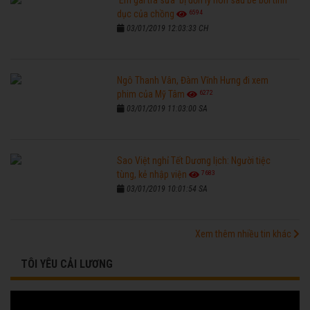
'Em gái trà sữa' bị đồn ly hôn sau bê bối tình
6594
dục của chồng
03/01/2019 12:03:33 CH
Ngô Thanh Vân, Đàm Vĩnh Hưng đi xem
6272
phim của Mỹ Tâm
03/01/2019 11:03:00 SA
Sao Việt nghỉ Tết Dương lịch: Người tiệc
7683
tùng, kẻ nhập viện
03/01/2019 10:01:54 SA
Xem thêm nhiều tin khác
TÔI YÊU CẢI LƯƠNG