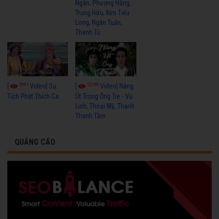
Ngân, Phượng Hằng,
Trọng Hữu, Kim Tiểu
Long, Ngân Tuấn,
Thanh Tú
3951
12190
[
Video] Sự
[
Video] Nàng
Tích Phật Thích Ca
Út Trong Ống Tre - Vũ
Linh, Thoại Mỹ, Thanh
Thanh Tâm
QUẢNG CÁO