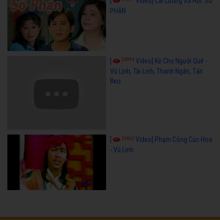
[
Video] Cải Lương Xã Hội: SỐ
PHẬN
24594
[
Video] Kẻ Chợ Người Quê -
Vũ Linh, Tài Linh, Thanh Ngân, Tấn
Beo
23612
[
Video] Phạm Công Cúc Hoa
- Vũ Linh