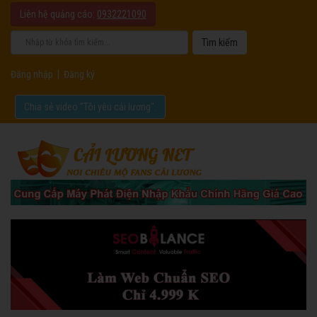
Liên hệ quảng cáo:
0932221090
Đăng nhập
|
Đăng ký
Chia sẻ video "Tôi yêu cải lương".