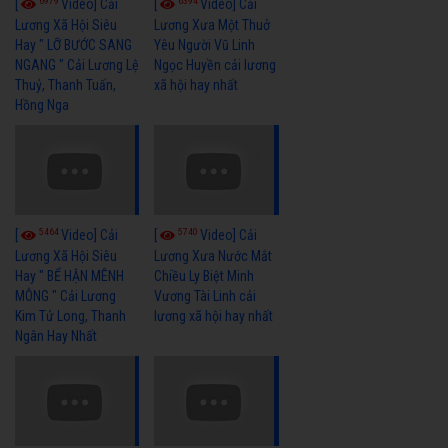
6979
6394
[
Video] Cải
[
Video] Cải
Lương Xã Hội Siêu
Lương Xưa Một Thuở
Hay " LỠ BƯỚC SANG
Yêu Người Vũ Linh
NGANG " Cải Lương Lệ
Ngọc Huyền cải lương
Thuỷ, Thanh Tuấn,
xã hội hay nhất
Hồng Nga
5464
5740
[
Video] Cải
[
Video] Cải
Lương Xã Hội Siêu
Lương Xưa Nước Mắt
Hay " BỂ HẬN MÊNH
Chiều Ly Biệt Minh
MÔNG " Cải Lương
Vương Tài Linh cải
Kim Tử Long, Thanh
lương xã hội hay nhất
Ngân Hay Nhất