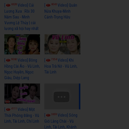
6328
6043
[
Video] Cải
[
Video] Quán
Lương Xưa : Rồi 30
Nửa Khuya-Minh
Năm Sau - Minh
Cảnh-Trọng Hữu
Vương Lệ Thủy | cải
lương xã hội hay nhất
9060
7354
[
Video] Bông
[
Video] Khi
Hồng Cài Áo - Vũ Linh,
Hoa Trà Nở - Vũ Linh,
Ngọc Huyền, Ngọc
Tài Linh
Giàu, Diệp Lang
4111
[
Video] Một
3659
[
Video] Sóng
Thời Phóng Đãng - Vũ
Linh, Tài Linh, Chí Linh
Gió Làng Chài - Vũ
Linh, Tài Linh, Khánh