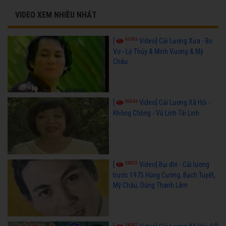
VIDEO XEM NHIỀU NHẤT
67093
[
Video] Cải Lương Xưa - Bơ
Vơ - Lệ Thủy & Minh Vương & Mỹ
Châu
50846
[
Video] Cải Lương Xã Hội -
Không Chồng - Vũ Linh Tài Linh
36025
[
Video] Bụi đời - Cải lương
trước 1975 Hùng Cường, Bạch Tuyết,
Mỹ Châu, Dũng Thanh Lâm
34587