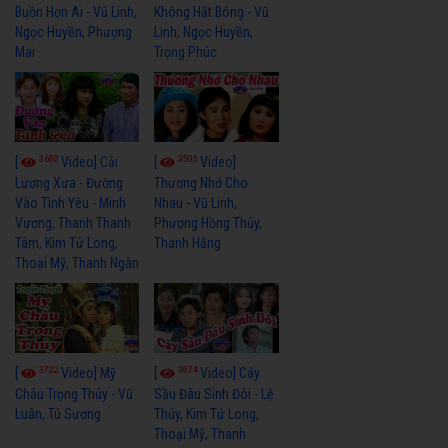
Buồn Hơn Ai - Vũ Linh,
Không Hắt Bóng - Vũ
Ngọc Huyền, Phượng
Linh, Ngọc Huyền,
Mai
Trọng Phúc
3680
3505
[
Video] Cải
[
Video]
Lương Xưa - Đường
Thương Nhớ Cho
Vào Tình Yêu - Minh
Nhau - Vũ Linh,
Vương, Thanh Thanh
Phương Hồng Thủy,
Tâm, Kim Tử Long,
Thanh Hằng
Thoại Mỹ, Thanh Ngân
3722
3874
[
Video] Mỹ
[
Video] Cây
Châu Trọng Thủy - Vũ
Sầu Đâu Sinh Đôi - Lệ
Luân, Tú Sương
Thủy, Kim Tử Long,
Thoại Mỹ, Thanh