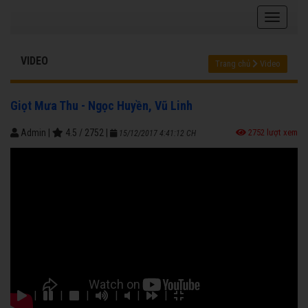
VIDEO
Trang chủ
Video
Giọt Mưa Thu - Ngọc Huyền, Vũ Linh
Admin
|
4.5
/
2752
|
2752 lượt xem
15/12/2017 4:41:12 CH
|
|
|
|
|
|