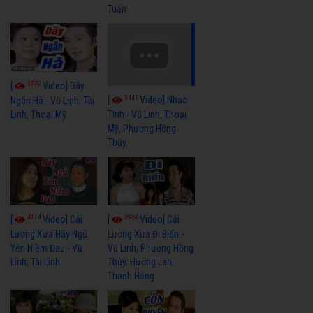
Tuấn
3770
[
Video] Dãy
3441
[
Video] Nhạc
Ngân Hà - Vũ Linh, Tài
Linh, Thoại Mỹ
Tình - Vũ Linh, Thoại
Mỹ, Phương Hồng
Thủy
4114
3966
[
Video] Cải
[
Video] Cải
Lương Xưa Hãy Ngủ
Lương Xưa Đi Biển -
Yên Niềm Đau - Vũ
Vũ Linh, Phương Hồng
Linh, Tài Linh
Thủy, Hương Lan,
Thanh Hằng