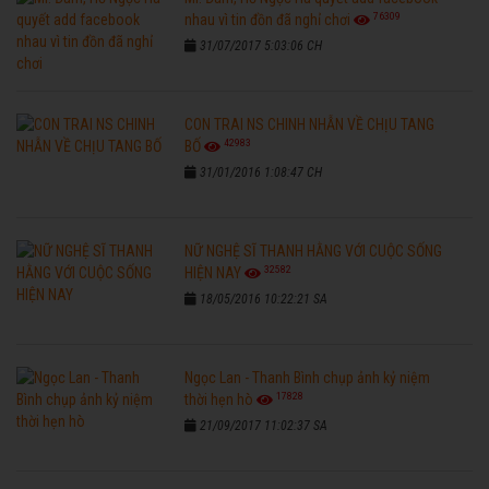
76309
nhau vì tin đồn đã nghỉ chơi
31/07/2017 5:03:06 CH
CON TRAI NS CHINH NHẪN VỀ CHỊU TANG
42983
BỐ
31/01/2016 1:08:47 CH
NỮ NGHỆ SĨ THANH HẰNG VỚI CUỘC SỐNG
32582
HIỆN NAY
18/05/2016 10:22:21 SA
Ngọc Lan - Thanh Bình chụp ảnh kỷ niệm
17828
thời hẹn hò
21/09/2017 11:02:37 SA