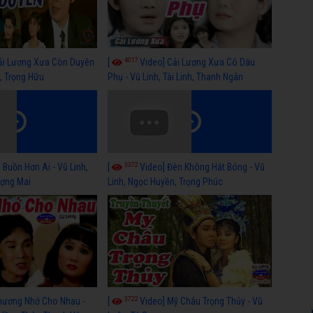
4017
ải Lương Xưa Còn Duyên
[
Video] Cải Lương Xưa Cô Dâu
h, Trọng Hữu
Phụ - Vũ Linh, Tài Linh, Thanh Ngân
3372
 Buồn Hơn Ai - Vũ Linh,
[
Video] Đèn Không Hắt Bóng - Vũ
ợng Mai
Linh, Ngọc Huyền, Trọng Phúc
3722
hương Nhớ Cho Nhau -
[
Video] Mỹ Châu Trọng Thủy - Vũ