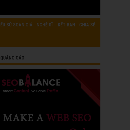
IỂU SỬ SOẠN GIẢ - NGHỆ SĨ
KẾT BẠN - CHIA SẺ
QUẢNG CÁO