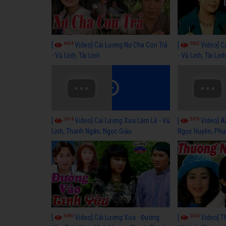
4434
3602
[
Video] Cải Lương Nợ Cha Con Trả
[
Video] C
- Vũ Linh, Tài Linh
- Vũ Linh, Tài Lin
2614
3470
[
Video] Cải Lương Xưa Làm Lẽ - Vũ
[
Video] Ai
Linh, Thanh Ngân, Ngọc Giàu
Ngọc Huyền, Phư
3680
3504
[
Video] Cải Lương Xưa - Đường
[
Video] T