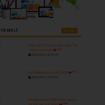
TIN BÊN LỀ
Đọc thêm
Châu Tinh Trì hứa hẹn phim chiếu Tết
6772
'cười ra nước mắt'
03/01/2019 2:04:06 CH
6272
Kim Kardashian có con thứ tư
03/01/2019 1:03:37 CH
'Em gái trà sữa' bị đồn ly hôn sau bê
6594
bối tình dục của chồng