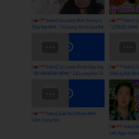
6690
6979
[
Video] Cải Lương Minh Vương Lệ
[
Video] C
Thuỷ Hay Nhất - Cải Lương Xã Hội Xưa Bất
" LỠ BƯỚC SANG 
Hủ
Thuỷ, Thanh Tuấ
5464
5740
[
Video] Cải Lương Xã Hội Siêu Hay
[
Video] C
" BỂ HẬN MÊNH MÔNG " Cải Lương Kim Tử
Chiều Ly Biệt Min
Long, Thanh Ngân Hay Nhất
lương xã hội hay
6043
[
Video] Quán Nửa Khuya-Minh
Cảnh-Trọng Hữu
9060
[
Video] B
Linh, Ngọc Huyền