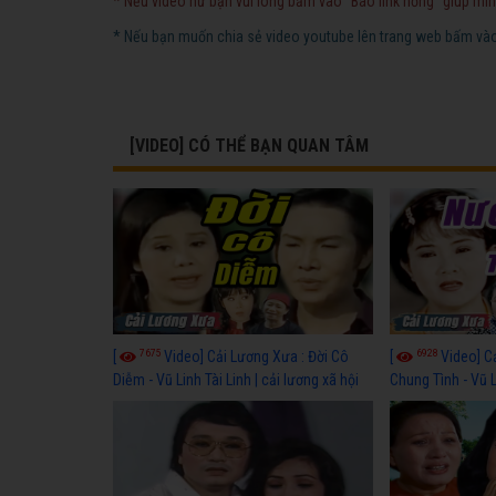
* Nếu video hư bạn vui lòng bấm vào "Báo link hỏng" giúp mìn
* Nếu bạn muốn chia sẻ video youtube lên trang web bấm vào 
[VIDEO] CÓ THỂ BẠN QUAN TÂM
7675
6928
[
Video] Cải Lương Xưa : Đời Cô
[
Video] C
Diễm - Vũ Linh Tài Linh | cải lương xã hội
Chung Tình - Vũ 
hay nhất
lương xã hội hay