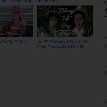
 Hồng Thủy, Thanh Hằng
Luân, Tú Sương
12190
ự Tích Phật Thích Ca
[
Video] Nàng Út Trong Ống Tre -
Vũ Linh, Thoại Mỹ, Thanh Thanh Tâm