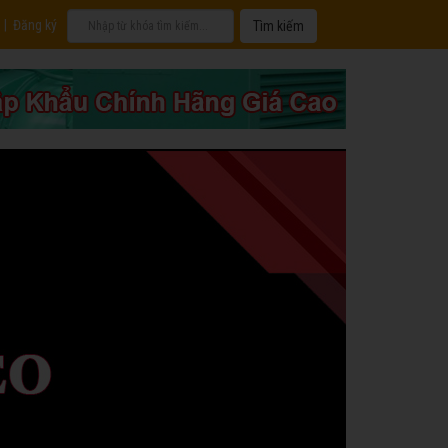
|
Đăng ký