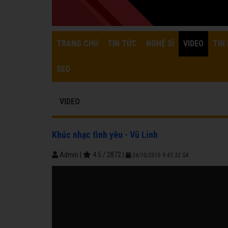
TRANG CHỦ
TIN TỨC
NGHỆ SĨ
VIDEO
TIN 
SEO
VIDEO
Khúc nhạc tình yêu - Vũ Linh
Admin
|
4.5
/
2872
|
24/10/2016 9:45:32 SA