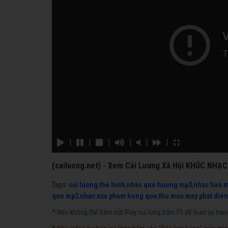
|
|
|
|
|
|
(cailuong.net) - Xem Cải Lương Xã Hội KHÚC NHẠC
Tags:
cai luong
,
the hinh
,
nhac que huong mp3
,
nhac han 
que mp3
,
nhac xua pham hong que
,
thu mua may phat dien
* Nếu không thể bấm nút Play vui lòng bấm F5 để load lại tran