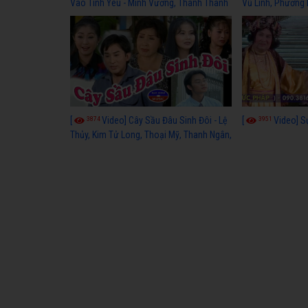
Vào Tình Yêu - Minh Vương, Thanh Thanh
Vũ Linh, Phương
Tâm, Kim Tử Long, Thoại Mỹ, Thanh Ngân
3874
3951
[
Video] Cây Sầu Đâu Sinh Đôi - Lệ
[
Video] S
Thủy, Kim Tử Long, Thoại Mỹ, Thanh Ngân,
Phượng Hằng, Trọng Hữu, Kim Tiểu Long,
Ngân Tuấn, Thanh Tú