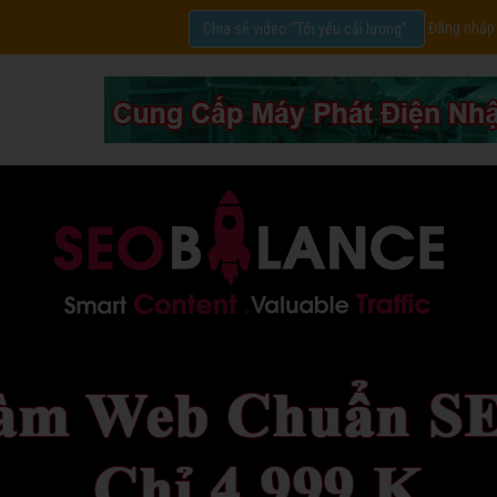
Đăng nhập
Chia sẻ video "Tôi yêu cải lương".