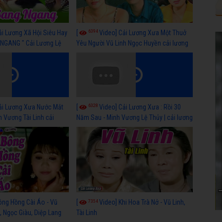
6394
ải Lương Xã Hội Siêu Hay
[
Video] Cải Lương Xưa Một Thuở
NGANG " Cải Lương Lệ
Yêu Người Vũ Linh Ngọc Huyền cải lương
n, Hồng Nga
xã hội hay nhất
6328
ải Lương Xưa Nước Mắt
[
Video] Cải Lương Xưa : Rồi 30
h Vương Tài Linh cải
Năm Sau - Minh Vương Lệ Thủy | cải lương
 nhất
xã hội hay nhất
7354
ông Hồng Cài Áo - Vũ
[
Video] Khi Hoa Trà Nở - Vũ Linh,
, Ngọc Giàu, Diệp Lang
Tài Linh