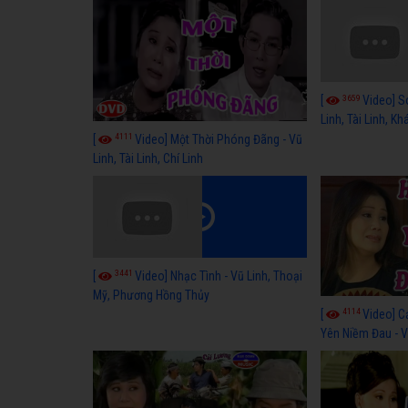
3659
[
Video] S
Linh, Tài Linh, K
4111
[
Video] Một Thời Phóng Đãng - Vũ
Linh, Tài Linh, Chí Linh
3441
[
Video] Nhạc Tình - Vũ Linh, Thoại
Mỹ, Phương Hồng Thủy
4114
[
Video] C
Yên Niềm Đau - Vũ