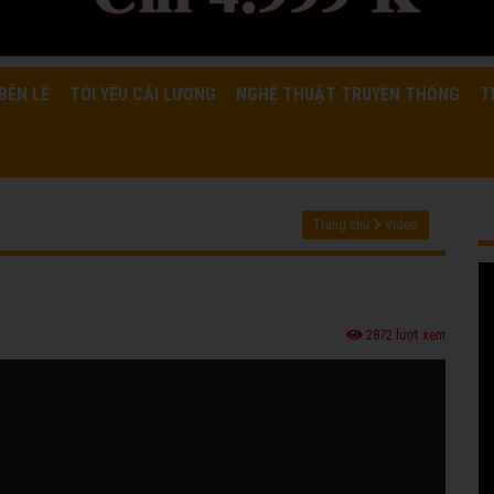
BÊN LỀ
TÔI YÊU CẢI LƯƠNG
NGHỆ THUẬT TRUYỀN THỐNG
T
Trang chủ
Video
2872 lượt xem