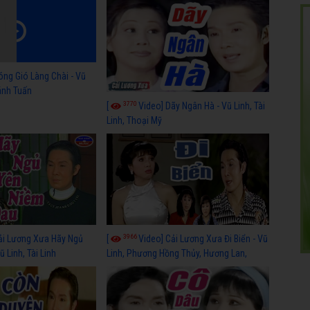
óng Gió Làng Chài - Vũ
hánh Tuấn
3770
[
Video] Dãy Ngân Hà - Vũ Linh, Tài
Linh, Thoại Mỹ
3966
ải Lương Xưa Hãy Ngủ
[
Video] Cải Lương Xưa Đi Biển - Vũ
 Linh, Tài Linh
Linh, Phương Hồng Thủy, Hương Lan,
Thanh Hằng