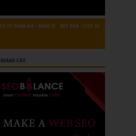
IỂU SỬ SOẠN GIẢ - NGHỆ SĨ
KẾT BẠN - CHIA SẺ
QUẢNG CÁO