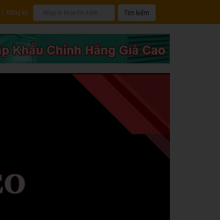
|
Đăng ký