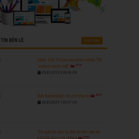
TIN BÊN LỀ
Đọc thêm
Châu Tinh Trì hứa hẹn phim chiếu Tết
6770
'cười ra nước mắt'
03/01/2019 2:04:06 CH
6270
Kim Kardashian có con thứ tư
03/01/2019 1:03:37 CH
'Em gái trà sữa' bị đồn ly hôn sau bê
6590
bối tình dục của chồng