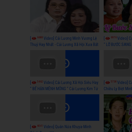
6688
6976
[
Video] Cải Lương Minh Vương Lệ
[
Video] C
Thuỷ Hay Nhất - Cải Lương Xã Hội Xưa Bất
" LỠ BƯỚC SANG 
Hủ
Thuỷ, Thanh Tuấ
5462
5738
[
Video] Cải Lương Xã Hội Siêu Hay
[
Video] C
" BỂ HẬN MÊNH MÔNG " Cải Lương Kim Tử
Chiều Ly Biệt Min
Long, Thanh Ngân Hay Nhất
lương xã hội hay
6041
[
Video] Quán Nửa Khuya-Minh