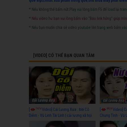
que mp3
,
nhac xua pham hong que
,
thu mua may phat dien
* Nếu không thể bấm nút Play vui lòng bấm F5 để load lại tran
* Nếu video hư bạn vui lòng bấm vào "Báo link hỏng" giúp mìn
* Nếu bạn muốn chia sẻ video youtube lên trang web bấm vào 
[VIDEO] CÓ THỂ BẠN QUAN TÂM
7674
6926
[
Video] Cải Lương Xưa : Đời Cô
[
Video] C
Diễm - Vũ Linh Tài Linh | cải lương xã hội
Chung Tình - Vũ 
hay nhất
lương xã hội hay