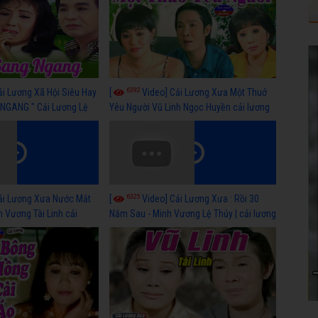
6392
ải Lương Xã Hội Siêu Hay
[
Video] Cải Lương Xưa Một Thuở
NGANG " Cải Lương Lệ
Yêu Người Vũ Linh Ngọc Huyền cải lương
n, Hồng Nga
xã hội hay nhất
6325
ải Lương Xưa Nước Mắt
[
Video] Cải Lương Xưa : Rồi 30
h Vương Tài Linh cải
Năm Sau - Minh Vương Lệ Thủy | cải lương
 nhất
xã hội hay nhất