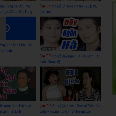
7352
ông Hồng Cài Áo - Vũ
[
Video] Khi Hoa Trà Nở - Vũ Linh,
, Ngọc Giàu, Diệp Lang
Tài Linh
óng Gió Làng Chài - Vũ
hánh Tuấn
3768
[
Video] Dãy Ngân Hà - Vũ Linh, Tài
Linh, Thoại Mỹ
3966
ải Lương Xưa Hãy Ngủ
[
Video] Cải Lương Xưa Đi Biển - Vũ
 Linh, Tài Linh
Linh, Phương Hồng Thủy, Hương Lan,