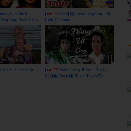
3722
hương Nhớ Cho Nhau -
[
Video] Mỹ Châu Trọng Thủy - Vũ
 Hồng Thủy, Thanh Hằng
Luân, Tú Sương
12188
ự Tích Phật Thích Ca
[
Video] Nàng Út Trong Ống Tre -
Vũ Linh, Thoại Mỹ, Thanh Thanh Tâm