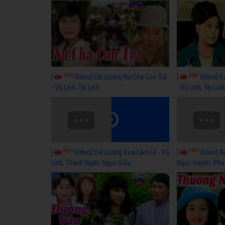
4433
3600
[
Video] Cải Lương Nợ Cha Con Trả
[
Video] C
- Vũ Linh, Tài Linh
- Vũ Linh, Tài Lin
2613
3470
[
Video] Cải Lương Xưa Làm Lẽ - Vũ
[
Video] Ai
Linh, Thanh Ngân, Ngọc Giàu
Ngọc Huyền, Phư