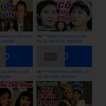
Thanh Hằng
4016
ải Lương Xưa Còn Duyên
[
Video] Cải Lương Xưa Cô Dâu
h, Trọng Hữu
Phụ - Vũ Linh, Tài Linh, Thanh Ngân
3372
 Buồn Hơn Ai - Vũ Linh,
[
Video] Đèn Không Hắt Bóng - Vũ
ợng Mai
Linh, Ngọc Huyền, Trọng Phúc