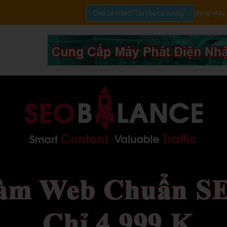
Đăng nhập
Chia sẻ video "Tôi yêu cải lương".