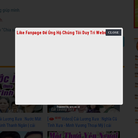
g giúp mình.
h.
"Chia sẻ video cải lương".
Like Fanpage Để Ủng Hộ Chúng Tôi Duy Trì Website
Báo link chết
Chia sẻ video cải lương
Powered by
netcore.vn
6069
ải Lương Xưa : Nước Mắt
[
Video] Cải Lương Xưa : Nghĩa Cũ
Linh Thanh Ngân | cải
Tình Xưa - Minh Vương Thoại Mỹ | cải
 nhất
lương xã hội hay nhất