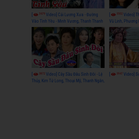
3679
3502
[
Video] Cải Lương Xưa - Đường
[
Video] T
Vào Tình Yêu - Minh Vương, Thanh Thanh
Vũ Linh, Phương
Tâm, Kim Tử Long, Thoại Mỹ, Thanh Ngân
3872
3947
[
Video] Cây Sầu Đâu Sinh Đôi - Lệ
[
Video] S
Thủy, Kim Tử Long, Thoại Mỹ, Thanh Ngân,
Phượng Hằng, Trọng Hữu, Kim Tiểu Long,
Ngân Tuấn, Thanh Tú