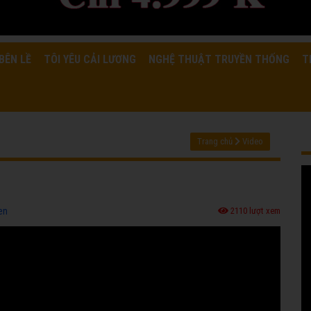
BÊN LỀ
TÔI YÊU CẢI LƯƠNG
NGHỆ THUẬT TRUYỀN THỐNG
T
Trang chủ
Video
en
2110 lượt xem