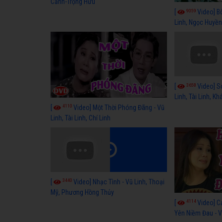
Cảnh-Trọng Hữu
9059
[
Video] B
Linh, Ngọc Huyền
3658
[
Video] S
Linh, Tài Linh, K
4110
[
Video] Một Thời Phóng Đãng - Vũ
Linh, Tài Linh, Chí Linh
3440
[
Video] Nhạc Tình - Vũ Linh, Thoại
Mỹ, Phương Hồng Thủy
4114
[
Video] C
Yên Niềm Đau - Vũ