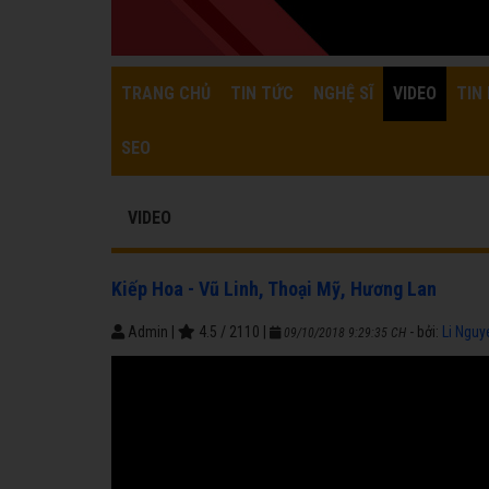
TRANG CHỦ
TIN TỨC
NGHỆ SĨ
VIDEO
TIN 
SEO
VIDEO
Kiếp Hoa - Vũ Linh, Thoại Mỹ, Hương Lan
Admin
|
4.5
/
2110
|
- bởi:
Li Nguy
09/10/2018 9:29:35 CH